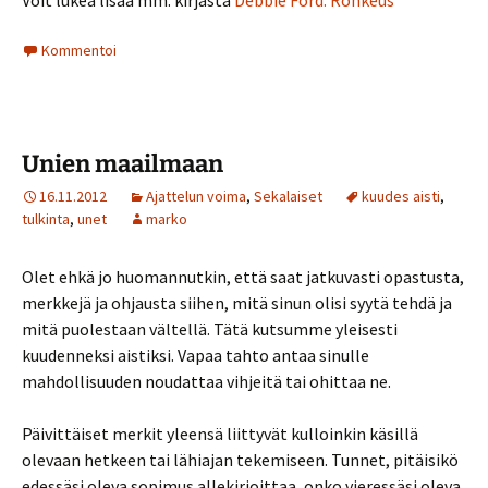
Voit lukea lisää mm. kirjasta
Debbie Ford: Rohkeus
Kommentoi
Unien maailmaan
16.11.2012
Ajattelun voima
,
Sekalaiset
kuudes aisti
,
tulkinta
,
unet
marko
Olet ehkä jo huomannutkin, että saat jatkuvasti opastusta,
merkkejä ja ohjausta siihen, mitä sinun olisi syytä tehdä ja
mitä puolestaan vältellä. Tätä kutsumme yleisesti
kuudenneksi aistiksi. Vapaa tahto antaa sinulle
mahdollisuuden noudattaa vihjeitä tai ohittaa ne.
Päivittäiset merkit yleensä liittyvät kulloinkin käsillä
olevaan hetkeen tai lähiajan tekemiseen. Tunnet, pitäisikö
edessäsi oleva sopimus allekirjoittaa, onko vieressäsi oleva