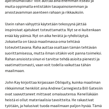
ajattelumalliasi? Voit auttaa aina enemmän itseäsi ja
muita oppimalla entistäkin tasapainoisemman ja
arvostavamman asenteen rahaan ja rikkauksiin.
Usein rahan vähyyttä käytetään tekosyynä jättää
inspiroivat ajatukset toteuttamatta. Nyt se ei kuitenkaan
enää käy päinsä. Nyt on aika herätä ja ryhdistäytyä.
Jokaisella on tässä maailmassa oma tehtävä
toteutettavana. Raha auttaa osaltaan tämän tehtävän
suorittamisessa, mutta ilman sitäkin voit panna toimeksi.
Rahan ansioista sinun ei tarvitse tehdä asioita pienesti ja
vaatimattomasti, vaan voit todella vaikuttaa tähän
maailmaan.
John Kay kirjoittaa kirjassaan Obliquity, kuinka maailman
rikkaimmat henkilöt aina Andrew Carnegiesta Bill Gatesiin
ovat saavuttaneet mittavat omaisuutensa. Kenelläkään
heistä ei ollut materiaalisia tavoitteita. He rakastivat
työtään, ja halusivat tuoda maailmaan paljon hyvää. Tämä