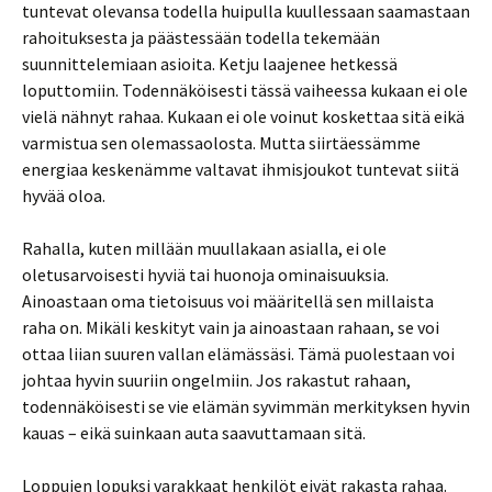
tuntevat olevansa todella huipulla kuullessaan saamastaan
rahoituksesta ja päästessään todella tekemään
suunnittelemiaan asioita. Ketju laajenee hetkessä
loputtomiin. Todennäköisesti tässä vaiheessa kukaan ei ole
vielä nähnyt rahaa. Kukaan ei ole voinut koskettaa sitä eikä
varmistua sen olemassaolosta. Mutta siirtäessämme
energiaa keskenämme valtavat ihmisjoukot tuntevat siitä
hyvää oloa.
Rahalla, kuten millään muullakaan asialla, ei ole
oletusarvoisesti hyviä tai huonoja ominaisuuksia.
Ainoastaan oma tietoisuus voi määritellä sen millaista
raha on. Mikäli keskityt vain ja ainoastaan rahaan, se voi
ottaa liian suuren vallan elämässäsi. Tämä puolestaan voi
johtaa hyvin suuriin ongelmiin. Jos rakastut rahaan,
todennäköisesti se vie elämän syvimmän merkityksen hyvin
kauas – eikä suinkaan auta saavuttamaan sitä.
Loppujen lopuksi varakkaat henkilöt eivät rakasta rahaa.