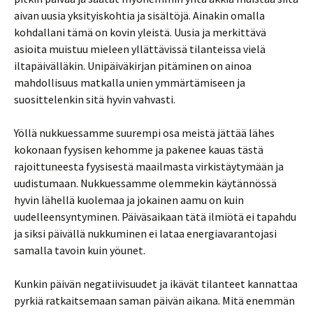
aivan uusia yksityiskohtia ja sisältöjä. Ainakin omalla
kohdallani tämä on kovin yleistä. Uusia ja merkittävä
asioita muistuu mieleen yllättävissä tilanteissa vielä
iltapäivälläkin. Unipäiväkirjan pitäminen on ainoa
mahdollisuus matkalla unien ymmärtämiseen ja
suosittelenkin sitä hyvin vahvasti.
Yöllä nukkuessamme suurempi osa meistä jättää lähes
kokonaan fyysisen kehomme ja pakenee kauas tästä
rajoittuneesta fyysisestä maailmasta virkistäytymään ja
uudistumaan. Nukkuessamme olemmekin käytännössä
hyvin lähellä kuolemaa ja jokainen aamu on kuin
uudelleensyntyminen. Päiväsaikaan tätä ilmiötä ei tapahdu
ja siksi päivällä nukkuminen ei lataa energiavarantojasi
samalla tavoin kuin yöunet.
Kunkin päivän negatiivisuudet ja ikävät tilanteet kannattaa
pyrkiä ratkaitsemaan saman päivän aikana. Mitä enemmän