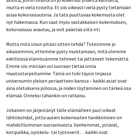
asioita, joihin sinulla on jo kokemus yhdeltä kannalta,
mutta ei vielä toiselta. Et siis oikeasti vielä pysty tietämään
asiaa kokonaisuutena. Ja tätä puuttuvaa kokemusta olet
nyt hakemassa. Kun saat myös vastakkaisen kokemuksen,
kokonaisuus avautuu, ja voit päästää siitä irti.
Mutta mitä sinun pitäisi sitten tehdä? Totesimme jo
aikaisemmin, ettemme pysty muistamaan, mitä olemme
edellisissä elämissämme tehneet tai jättäneet tekemättä.
Emme siis mistään voi suoraan tietää omia
muutostarpeitamme. Tämä on toki täysin linjassa
universumin yleisen periaatteen kanssa – kaikki asiat ovat
aina oletuksena piilossa, ja niiden löytäminen on tärkeä osa
elämää. Onneksi tähänkin on ratkaisu.
Jokainen on järjestänyt tälle elämälleen juuri oikeat
lähtökohdat, jotta uusien kokemusten hankkiminen on
mahdollisimman suoraviivaista. Vanhemmat, ystävät,
kotipaikka, opiskelu- tai työtoverit… kaikki ovat