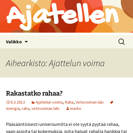
Ajatellen
Siirry
Haku:
Valikko
sisältöön
Aihearkisto: Ajattelun voima
Rakastatko rahaa?
8.3.2013
Ajattelun voima
,
Raha
,
Vetovoiman laki
energia
,
raha
,
vetovoiman laki
marko
Pääsääntöisesti universumilta ei ole syytä pyytää rahaa,
vaan asioita tai kokemuksia, joita haluat rahalla hankkia tai