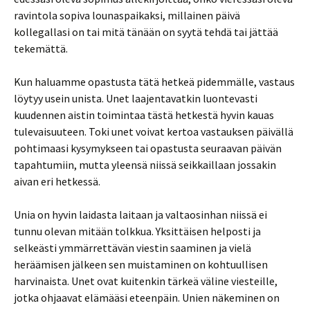
ravintola sopiva lounaspaikaksi, millainen päivä
kollegallasi on tai mitä tänään on syytä tehdä tai jättää
tekemättä.
Kun haluamme opastusta tätä hetkeä pidemmälle, vastaus
löytyy usein unista. Unet laajentavatkin luontevasti
kuudennen aistin toimintaa tästä hetkestä hyvin kauas
tulevaisuuteen. Toki unet voivat kertoa vastauksen päivällä
pohtimaasi kysymykseen tai opastusta seuraavan päivän
tapahtumiin, mutta yleensä niissä seikkaillaan jossakin
aivan eri hetkessä.
Unia on hyvin laidasta laitaan ja valtaosinhan niissä ei
tunnu olevan mitään tolkkua. Yksittäisen helposti ja
selkeästi ymmärrettävän viestin saaminen ja vielä
heräämisen jälkeen sen muistaminen on kohtuullisen
harvinaista. Unet ovat kuitenkin tärkeä väline viesteille,
jotka ohjaavat elämääsi eteenpäin. Unien näkeminen on