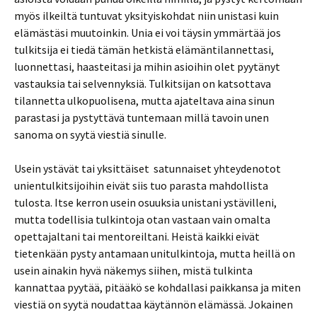
myös ilkeiltä tuntuvat yksityiskohdat niin unistasi kuin
elämästäsi muutoinkin. Unia ei voi täysin ymmärtää jos
tulkitsija ei tiedä tämän hetkistä elämäntilannettasi,
luonnettasi, haasteitasi ja mihin asioihin olet pyytänyt
vastauksia tai selvennyksiä. Tulkitsijan on katsottava
tilannetta ulkopuolisena, mutta ajateltava aina sinun
parastasi ja pystyttävä tuntemaan millä tavoin unen
sanoma on syytä viestiä sinulle.
Usein ystävät tai yksittäiset satunnaiset yhteydenotot
unientulkitsijoihin eivät siis tuo parasta mahdollista
tulosta. Itse kerron usein osuuksia unistani ystävilleni,
mutta todellisia tulkintoja otan vastaan vain omalta
opettajaltani tai mentoreiltani. Heistä kaikki eivät
tietenkään pysty antamaan unitulkintoja, mutta heillä on
usein ainakin hyvä näkemys siihen, mistä tulkinta
kannattaa pyytää, pitääkö se kohdallasi paikkansa ja miten
viestiä on syytä noudattaa käytännön elämässä. Jokainen