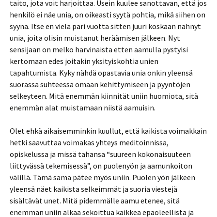
taito, jota voit harjoittaa. Usein kuulee sanottavan, että jos
henkilö ei näe unia, on oikeasti syytä pohtia, mikä siihen on
syynä. Itse en vielä pari vuotta sitten juuri koskaan nähnyt
unia, joita olisin muistanut heräämisen jälkeen. Nyt
sensijaan on melko harvinaista etten aamulla pystyisi
kertomaan edes joitakin yksityiskohtia unien
tapahtumista. Kyky nähdä opastavia unia onkin yleensä
suorassa suhteessa omaan kehittymiseen ja pyyntöjen
selkeyteen. Mitä enemmän kiinnität uniin huomiota, sitä
enemmän alat muistamaan niistä aamuisin.
Olet ehkä aikaisemminkin kuullut, että kaikista voimakkain
hetki saavuttaa voimakas yhteys meditoinnissa,
opiskelussa ja missä tahansa “suureen kokonaisuuteen
liittyvässä tekemisessä”, on puolenyön ja aamunkoiton
välillä. Tämä sama pätee myös uniin. Puolen yön jälkeen
yleensä näet kaikista selkeimmät ja suoria viestejä
sisältävät unet. Mitä pidemmälle aamu etenee, sitä
enemmän uniin alkaa sekoittua kaikkea epäoleellista ja