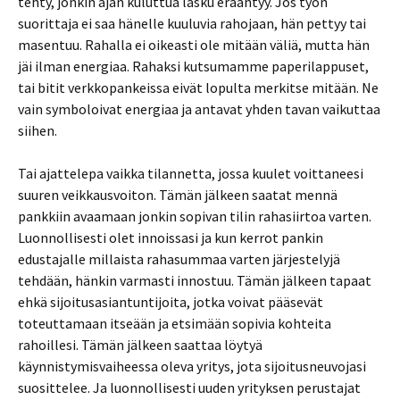
tehty, jonkin ajan kuluttua lasku erääntyy. Jos työn
suorittaja ei saa hänelle kuuluvia rahojaan, hän pettyy tai
masentuu. Rahalla ei oikeasti ole mitään väliä, mutta hän
jäi ilman energiaa. Rahaksi kutsumamme paperilappuset,
tai bitit verkkopankeissa eivät lopulta merkitse mitään. Ne
vain symboloivat energiaa ja antavat yhden tavan vaikuttaa
siihen.
Tai ajattelepa vaikka tilannetta, jossa kuulet voittaneesi
suuren veikkausvoiton. Tämän jälkeen saatat mennä
pankkiin avaamaan jonkin sopivan tilin rahasiirtoa varten.
Luonnollisesti olet innoissasi ja kun kerrot pankin
edustajalle millaista rahasummaa varten järjestelyjä
tehdään, hänkin varmasti innostuu. Tämän jälkeen tapaat
ehkä sijoitusasiantuntijoita, jotka voivat pääsevät
toteuttamaan itseään ja etsimään sopivia kohteita
rahoillesi. Tämän jälkeen saattaa löytyä
käynnistymisvaiheessa oleva yritys, jota sijoitusneuvojasi
suosittelee. Ja luonnollisesti uuden yrityksen perustajat