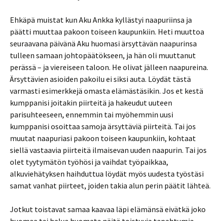
Ehkäpä muistat kun Aku Ankka kyllästyi naapuriinsa ja
päätti muuttaa pakoon toiseen kaupunkiin. Heti muuttoa
seuraavana päivänä Aku huomasi ärsyttävän naapurinsa
tulleen samaan johtopäätökseen, ja hän oli muuttanut
perässä – ja viereiseen taloon. He olivat jälleen naapureina.
Ärsyttävien asioiden pakoilu ei siksi auta. Löydät tästä
varmasti esimerkkejä omasta elämästäsikin. Jos et kestä
kumppanisi joitakin piirteitä ja hakeudut uuteen
parisuhteeseen, ennemmin tai myöhemmin uusi
kumppanisi osoittaa samoja ärsyttäviä piirteitä. Tai jos
muutat naapuriasi pakoon toiseen kaupunkiin, kohtaat
siellä vastaavia piirteitä ilmaisevan uuden naapurin. Tai jos
olet tyytymätön työhösi ja vaihdat työpaikkaa,
alkuviehätyksen haihduttua löydät myös uudesta työstäsi
samat vanhat piirteet, joiden takia alun perin päätit lähteä.
Jotkut toistavat samaa kaavaa läpi elämänsä eivätkä joko