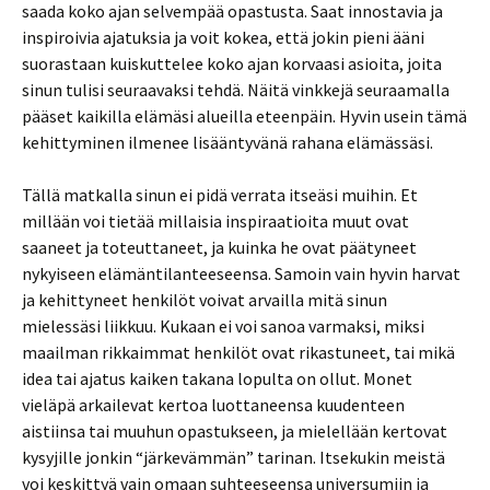
saada koko ajan selvempää opastusta. Saat innostavia ja
inspiroivia ajatuksia ja voit kokea, että jokin pieni ääni
suorastaan kuiskuttelee koko ajan korvaasi asioita, joita
sinun tulisi seuraavaksi tehdä. Näitä vinkkejä seuraamalla
pääset kaikilla elämäsi alueilla eteenpäin. Hyvin usein tämä
kehittyminen ilmenee lisääntyvänä rahana elämässäsi.
Tällä matkalla sinun ei pidä verrata itseäsi muihin. Et
millään voi tietää millaisia inspiraatioita muut ovat
saaneet ja toteuttaneet, ja kuinka he ovat päätyneet
nykyiseen elämäntilanteeseensa. Samoin vain hyvin harvat
ja kehittyneet henkilöt voivat arvailla mitä sinun
mielessäsi liikkuu. Kukaan ei voi sanoa varmaksi, miksi
maailman rikkaimmat henkilöt ovat rikastuneet, tai mikä
idea tai ajatus kaiken takana lopulta on ollut. Monet
vieläpä arkailevat kertoa luottaneensa kuudenteen
aistiinsa tai muuhun opastukseen, ja mielellään kertovat
kysyjille jonkin “järkevämmän” tarinan. Itsekukin meistä
voi keskittyä vain omaan suhteeseensa universumiin ja