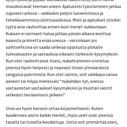
muodostavat teeman uneen. Ajatustesi työstäminen jatkuu
sujuvasti unessa – vaikkakin paljon luovemmissa ja
tehokkaammissa ulottuvuuksissa. Mieli ja ajatukset olisikin
syytä aina rauhoittaa ennen kuin menet nukkumaan.
Kukaan ei varmasti halua jatkaa päivän aikana koettua
kaaosta ja kiirettä enää unessa – varsinkaan jos
vaihtoehtona on saada selkeää opastusta pitkälle
tulevaisuuten ja vastauksia oikeasti tärkeisiin kysymyksiin.
Kun olet rauhoittanut itsesi, nukahtaminen onnistuu
yleensä hyvin helposti ja nopeasti ilman ylimääräistä
sängyssä pyörimistä. Kun olet valmis, voit vaikkapa sanoa
ääneen tai hiljaa mielessäsi “nukahdan nyt, unessa
vastaanotan vastaukset kysymyksiini ja muistan viestit
selkeästi heräämiseni jälkeen”.
Unia voi hyvin harvoin ottaa kirjaimellisesti. Kuten
kuudennen aistin kaikki merkit, myös unet ovat yleensä
tavalla tai toisella koodattuja. Jotta voit ymmärtää unen,