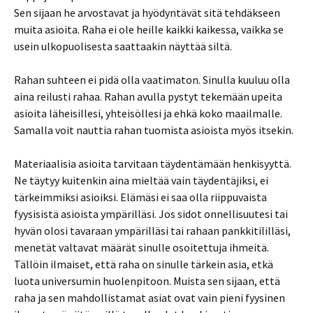
Sen sijaan he arvostavat ja hyödyntävät sitä tehdäkseen
muita asioita. Raha ei ole heille kaikki kaikessa, vaikka se
usein ulkopuolisesta saattaakin näyttää siltä.
Rahan suhteen ei pidä olla vaatimaton. Sinulla kuuluu olla
aina reilusti rahaa. Rahan avulla pystyt tekemään upeita
asioita läheisillesi, yhteisöllesi ja ehkä koko maailmalle.
Samalla voit nauttia rahan tuomista asioista myös itsekin.
Materiaalisia asioita tarvitaan täydentämään henkisyyttä.
Ne täytyy kuitenkin aina mieltää vain täydentäjiksi, ei
tärkeimmiksi asioiksi. Elämäsi ei saa olla riippuvaista
fyysisistä asioista ympärilläsi. Jos sidot onnellisuutesi tai
hyvän olosi tavaraan ympärilläsi tai rahaan pankkitililläsi,
menetät valtavat määrät sinulle osoitettuja ihmeitä.
Tällöin ilmaiset, että raha on sinulle tärkein asia, etkä
luota universumin huolenpitoon. Muista sen sijaan, että
raha ja sen mahdollistamat asiat ovat vain pieni fyysinen