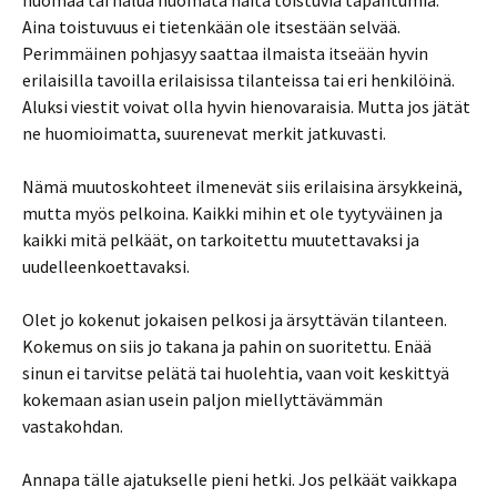
huomaa tai halua huomata näitä toistuvia tapahtumia.
Aina toistuvuus ei tietenkään ole itsestään selvää.
Perimmäinen pohjasyy saattaa ilmaista itseään hyvin
erilaisilla tavoilla erilaisissa tilanteissa tai eri henkilöinä.
Aluksi viestit voivat olla hyvin hienovaraisia. Mutta jos jätät
ne huomioimatta, suurenevat merkit jatkuvasti.
Nämä muutoskohteet ilmenevät siis erilaisina ärsykkeinä,
mutta myös pelkoina. Kaikki mihin et ole tyytyväinen ja
kaikki mitä pelkäät, on tarkoitettu muutettavaksi ja
uudelleenkoettavaksi.
Olet jo kokenut jokaisen pelkosi ja ärsyttävän tilanteen.
Kokemus on siis jo takana ja pahin on suoritettu. Enää
sinun ei tarvitse pelätä tai huolehtia, vaan voit keskittyä
kokemaan asian usein paljon miellyttävämmän
vastakohdan.
Annapa tälle ajatukselle pieni hetki. Jos pelkäät vaikkapa