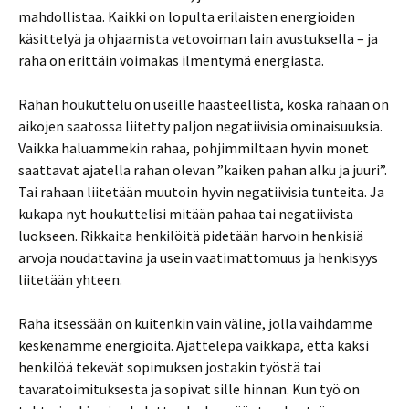
mahdollistaa. Kaikki on lopulta erilaisten energioiden
käsittelyä ja ohjaamista vetovoiman lain avustuksella – ja
raha on erittäin voimakas ilmentymä energiasta.
Rahan houkuttelu on useille haasteellista, koska rahaan on
aikojen saatossa liitetty paljon negatiivisia ominaisuuksia.
Vaikka haluammekin rahaa, pohjimmiltaan hyvin monet
saattavat ajatella rahan olevan ”kaiken pahan alku ja juuri”.
Tai rahaan liitetään muutoin hyvin negatiivisia tunteita. Ja
kukapa nyt houkuttelisi mitään pahaa tai negatiivista
luokseen. Rikkaita henkilöitä pidetään harvoin henkisiä
arvoja noudattavina ja usein vaatimattomuus ja henkisyys
liitetään yhteen.
Raha itsessään on kuitenkin vain väline, jolla vaihdamme
keskenämme energioita. Ajattelepa vaikkapa, että kaksi
henkilöä tekevät sopimuksen jostakin työstä tai
tavaratoimituksesta ja sopivat sille hinnan. Kun työ on