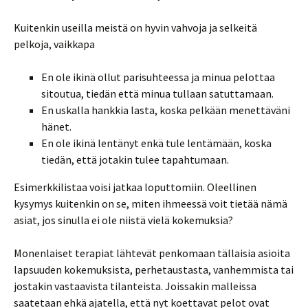
Kuitenkin useilla meistä on hyvin vahvoja ja selkeitä
pelkoja, vaikkapa
En ole ikinä ollut parisuhteessa ja minua pelottaa
sitoutua, tiedän että minua tullaan satuttamaan.
En uskalla hankkia lasta, koska pelkään menettäväni
hänet.
En ole ikinä lentänyt enkä tule lentämään, koska
tiedän, että jotakin tulee tapahtumaan.
Esimerkkilistaa voisi jatkaa loputtomiin. Oleellinen
kysymys kuitenkin on se, miten ihmeessä voit tietää nämä
asiat, jos sinulla ei ole niistä vielä kokemuksia?
Monenlaiset terapiat lähtevät penkomaan tällaisia asioita
lapsuuden kokemuksista, perhetaustasta, vanhemmista tai
jostakin vastaavista tilanteista. Joissakin malleissa
saatetaan ehkä ajatella, että nyt koettavat pelot ovat