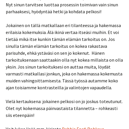
Nyt sinun tarvitsee luottaa prosessin toimivan vain sinun
parhaaksesi, hyödyntää hetki ja kohdata pelkosi!
Jokainen on tällä matkallaan eri tilanteessa ja hakemassa
erilaisia kokemuksia. Älä ikinä vertaa itseäsi muihin. Et voi
tietää mikä itse kunkin tämän elämän tarkoitus on. Jos
sinulla tämän elämän tarkoitus on kokea rakastava
parisuhde, ehkä ystäväsi on sen jo kokenut. Hänen
tarkoituksenaan saattaakin olla nyt kokea millaista on olla
yksin. Jos sinun tarkoituksesi on auttaa muita, löydät
varmasti matkallasi jonkun, joka on hakemassa kokemusta
muiden vahingoittamisesta. Tässä työssä autamme koko
ajan toisiamme kontrasteilla ja valintojen vapaudella.
Vielä kertauksena: jokainen pelkosi on jo joskus toteutunut.
Olet nyt kokemassa päinvastaista tilannetta – rohkeasti
siis eteenpäin!