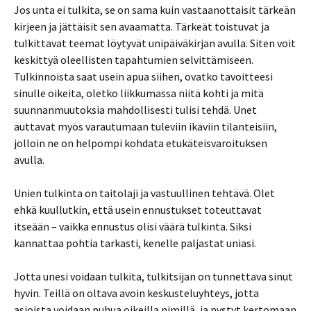
Jos unta ei tulkita, se on sama kuin vastaanottaisit tärkeän
kirjeen ja jättäisit sen avaamatta. Tärkeät toistuvat ja
tulkittavat teemat löytyvät unipäiväkirjan avulla. Siten voit
keskittyä oleellisten tapahtumien selvittämiseen.
Tulkinnoista saat usein apua siihen, ovatko tavoitteesi
sinulle oikeita, oletko liikkumassa niitä kohti ja mitä
suunnanmuutoksia mahdollisesti tulisi tehdä. Unet
auttavat myös varautumaan tuleviin ikäviin tilanteisiin,
jolloin ne on helpompi kohdata etukäteisvaroituksen
avulla.
Unien tulkinta on taitolaji ja vastuullinen tehtävä. Olet
ehkä kuullutkin, että usein ennustukset toteuttavat
itseään – vaikka ennustus olisi väärä tulkinta. Siksi
kannattaa pohtia tarkasti, kenelle paljastat uniasi.
Jotta unesi voidaan tulkita, tulkitsijan on tunnettava sinut
hyvin. Teillä on oltava avoin keskusteluyhteys, jotta
asioista voidaan puhua oikeilla nimillä, ja pystyt kertomaan