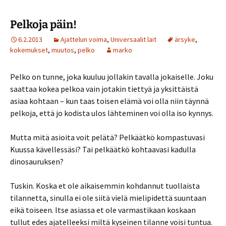
Pelkoja päin!
6.2.2013
Ajattelun voima
,
Universaalit lait
ärsyke
,
kokemukset
,
muutos
,
pelko
marko
Pelko on tunne, joka kuuluu jollakin tavalla jokaiselle. Joku
saattaa kokea pelkoa vain jotakin tiettyä ja yksittäistä
asiaa kohtaan – kun taas toisen elämä voi olla niin täynnä
pelkoja, että jo kodista ulos lähteminen voi olla iso kynnys.
Mutta mitä asioita voit pelätä? Pelkäätkö kompastuvasi
Kuussa kävellessäsi? Tai pelkäätkö kohtaavasi kadulla
dinosauruksen?
Tuskin. Koska et ole aikaisemmin kohdannut tuollaista
tilannetta, sinulla ei ole siitä vielä mielipidettä suuntaan
eikä toiseen. Itse asiassa et ole varmastikaan koskaan
tullut edes ajatelleeksi miltä kyseinen tilanne voisi tuntua.