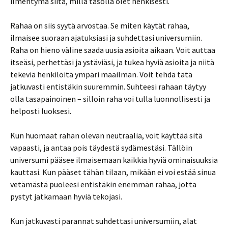
ilmentymä siitä, millä tasolla olet henkisesti.
Rahaa on siis syytä arvostaa. Se miten käytät rahaa,
ilmaisee suoraan ajatuksiasi ja suhdettasi universumiin.
Raha on hieno väline saada uusia asioita aikaan. Voit auttaa
itseäsi, perhettäsi ja ystäviäsi, ja tukea hyviä asioita ja niitä
tekeviä henkilöitä ympäri maailman. Voit tehdä tätä
jatkuvasti entistäkin suuremmin. Suhteesi rahaan täytyy
olla tasapainoinen – silloin raha voi tulla luonnollisesti ja
helposti luoksesi.
Kun huomaat rahan olevan neutraalia, voit käyttää sitä
vapaasti, ja antaa pois täydestä sydämestäsi. Tällöin
universumi pääsee ilmaisemaan kaikkia hyviä ominaisuuksia
kauttasi. Kun pääset tähän tilaan, mikään ei voi estää sinua
vetämästä puoleesi entistäkin enemmän rahaa, jotta
pystyt jatkamaan hyviä tekojasi.
Kun jatkuvasti parannat suhdettasi universumiin, alat