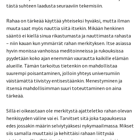
tästä suhteen laadusta seuraaviin tekemisiin.
Rahaa on tärkeää käyttää yhteiseksi hyväksi, mutta ilman
muuta saat myös nauttia siitä itsekin. Mikään henkinen
sääntö ei kiellä sinua rikastumasta ja nauttimasta rahasta
– niin kauan kun ymmärrät rahan merkityksen. Itse asiassa
hyvin monissa vanhoissa meditoinneissa ja rukouksissa
pyydetään koko ajan enemmän vaurautta kaikille elämän
alueille. Tämän tarkoitus tietenkin on mahdollistaa
suurempi poisantaminen, jolloin yhteys universumiin
väistämättä tiivistyy entisestäänkin. Menestyminen ja
itsensä mahdollisimman suuri toteuttaminen on aina
tärkeää.
Sillä ei oikeastaan ole merkitystä ajatteletko rahan olevan
henkisyyden väline vai ei. Tarvitset sitä joka tapauksessa
edes jossakin määrin selviytyäksesi nykymaailmassa. Mikset
siis samalla muuttaisi ja kehittäisi rahaan liittyvää