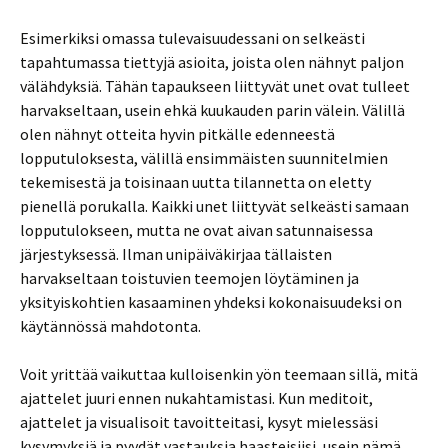
Esimerkiksi omassa tulevaisuudessani on selkeästi
tapahtumassa tiettyjä asioita, joista olen nähnyt paljon
välähdyksiä. Tähän tapaukseen liittyvät unet ovat tulleet
harvakseltaan, usein ehkä kuukauden parin välein. Välillä
olen nähnyt otteita hyvin pitkälle edenneestä
lopputuloksesta, välillä ensimmäisten suunnitelmien
tekemisestä ja toisinaan uutta tilannetta on eletty
pienellä porukalla. Kaikki unet liittyvät selkeästi samaan
lopputulokseen, mutta ne ovat aivan satunnaisessa
järjestyksessä. Ilman unipäiväkirjaa tällaisten
harvakseltaan toistuvien teemojen löytäminen ja
yksityiskohtien kasaaminen yhdeksi kokonaisuudeksi on
käytännössä mahdotonta.
Voit yrittää vaikuttaa kulloisenkin yön teemaan sillä, mitä
ajattelet juuri ennen nukahtamistasi. Kun meditoit,
ajattelet ja visualisoit tavoitteitasi, kysyt mielessäsi
kysymyksiä ja pyydät vastauksia haasteisiisi, usein nämä