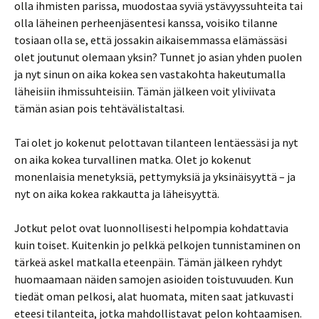
olla ihmisten parissa, muodostaa syviä ystävyyssuhteita tai
olla läheinen perheenjäsentesi kanssa, voisiko tilanne
tosiaan olla se, että jossakin aikaisemmassa elämässäsi
olet joutunut olemaan yksin? Tunnet jo asian yhden puolen
ja nyt sinun on aika kokea sen vastakohta hakeutumalla
läheisiin ihmissuhteisiin. Tämän jälkeen voit yliviivata
tämän asian pois tehtävälistaltasi.
Tai olet jo kokenut pelottavan tilanteen lentäessäsi ja nyt
on aika kokea turvallinen matka. Olet jo kokenut
monenlaisia menetyksiä, pettymyksiä ja yksinäisyyttä – ja
nyt on aika kokea rakkautta ja läheisyyttä.
Jotkut pelot ovat luonnollisesti helpompia kohdattavia
kuin toiset. Kuitenkin jo pelkkä pelkojen tunnistaminen on
tärkeä askel matkalla eteenpäin. Tämän jälkeen ryhdyt
huomaamaan näiden samojen asioiden toistuvuuden. Kun
tiedät oman pelkosi, alat huomata, miten saat jatkuvasti
eteesi tilanteita, jotka mahdollistavat pelon kohtaamisen.