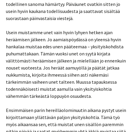
todellinen sanoma hämärtyy. Päiväunet ovatkin sitten jo
usein hyvin kaukana todellisuudesta ja saattavat sisältää
suorastaan päinvastaisia viestejä.
Usein muistamme unet vain hyvin lyhyen hetken ajan
heräämisen jälkeen. Jo aamiaispöydässä on yleensä hyvin
hankalaa muistaa edes unen pääteemaa – yksityiskohdista
puhumattakaan. Tämän vuoksi unet on syytä kirjata
välittömästi heräämisen jälkeen ja mielellään jo ennenkuin
nouset vuoteesta. Jos heräät aamuyöllä ja päätät jatkaa
nukkumista, kirjoita ihmeessä siihen asti näkemäsi
tärkeimmän vaiheen unet talteen. Muussa tapauksessa
todennäköisesti muistat aamulla vain yksityiskohtia
vähemmän tärkeästä loppuyön osuudesta.
Ensimmäisen parin hereilläolominuutin aikana pystyt usein
kirjoittamaan yllättävän paljon yksityiskohtia. Tämä työ
myös aikaansaa sen, että muistat unen sisällön paremmin
pitkin päivää ja saatat myöhemmin yhtä äkkiä muistaa siitä