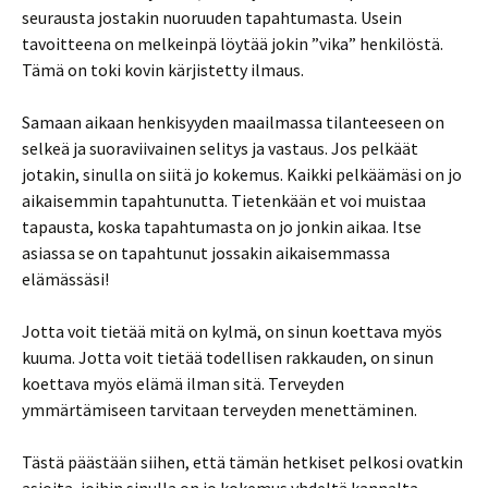
seurausta jostakin nuoruuden tapahtumasta. Usein
tavoitteena on melkeinpä löytää jokin ”vika” henkilöstä.
Tämä on toki kovin kärjistetty ilmaus.
Samaan aikaan henkisyyden maailmassa tilanteeseen on
selkeä ja suoraviivainen selitys ja vastaus. Jos pelkäät
jotakin, sinulla on siitä jo kokemus. Kaikki pelkäämäsi on jo
aikaisemmin tapahtunutta. Tietenkään et voi muistaa
tapausta, koska tapahtumasta on jo jonkin aikaa. Itse
asiassa se on tapahtunut jossakin aikaisemmassa
elämässäsi!
Jotta voit tietää mitä on kylmä, on sinun koettava myös
kuuma. Jotta voit tietää todellisen rakkauden, on sinun
koettava myös elämä ilman sitä. Terveyden
ymmärtämiseen tarvitaan terveyden menettäminen.
Tästä päästään siihen, että tämän hetkiset pelkosi ovatkin