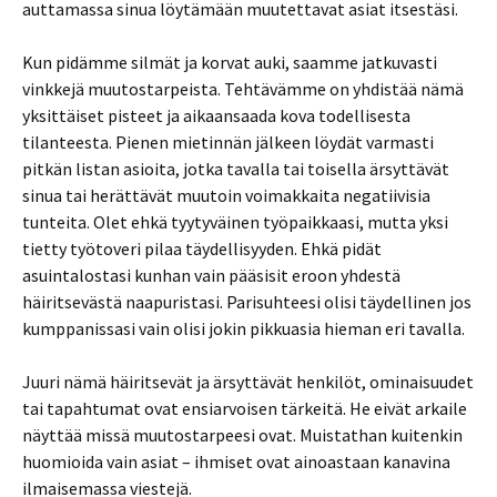
auttamassa sinua löytämään muutettavat asiat itsestäsi.
Kun pidämme silmät ja korvat auki, saamme jatkuvasti
vinkkejä muutostarpeista. Tehtävämme on yhdistää nämä
yksittäiset pisteet ja aikaansaada kova todellisesta
tilanteesta. Pienen mietinnän jälkeen löydät varmasti
pitkän listan asioita, jotka tavalla tai toisella ärsyttävät
sinua tai herättävät muutoin voimakkaita negatiivisia
tunteita. Olet ehkä tyytyväinen työpaikkaasi, mutta yksi
tietty työtoveri pilaa täydellisyyden. Ehkä pidät
asuintalostasi kunhan vain pääsisit eroon yhdestä
häiritsevästä naapuristasi. Parisuhteesi olisi täydellinen jos
kumppanissasi vain olisi jokin pikkuasia hieman eri tavalla.
Juuri nämä häiritsevät ja ärsyttävät henkilöt, ominaisuudet
tai tapahtumat ovat ensiarvoisen tärkeitä. He eivät arkaile
näyttää missä muutostarpeesi ovat. Muistathan kuitenkin
huomioida vain asiat – ihmiset ovat ainoastaan kanavina
ilmaisemassa viestejä.