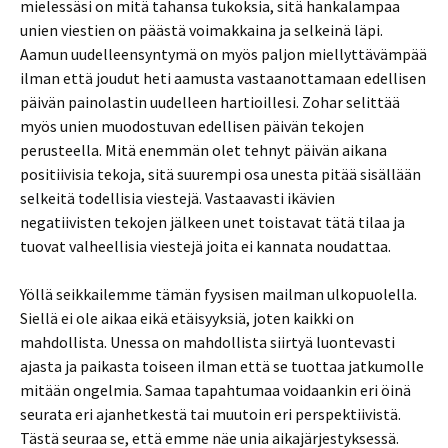
mielessäsi on mitä tahansa tukoksia, sitä hankalampaa
unien viestien on päästä voimakkaina ja selkeinä läpi.
Aamun uudelleensyntymä on myös paljon miellyttävämpää
ilman että joudut heti aamusta vastaanottamaan edellisen
päivän painolastin uudelleen hartioillesi. Zohar selittää
myös unien muodostuvan edellisen päivän tekojen
perusteella. Mitä enemmän olet tehnyt päivän aikana
positiivisia tekoja, sitä suurempi osa unesta pitää sisällään
selkeitä todellisia viestejä. Vastaavasti ikävien
negatiivisten tekojen jälkeen unet toistavat tätä tilaa ja
tuovat valheellisia viestejä joita ei kannata noudattaa.
Yöllä seikkailemme tämän fyysisen mailman ulkopuolella.
Siellä ei ole aikaa eikä etäisyyksiä, joten kaikki on
mahdollista. Unessa on mahdollista siirtyä luontevasti
ajasta ja paikasta toiseen ilman että se tuottaa jatkumolle
mitään ongelmia. Samaa tapahtumaa voidaankin eri öinä
seurata eri ajanhetkestä tai muutoin eri perspektiivistä.
Tästä seuraa se, että emme näe unia aikajärjestyksessä.