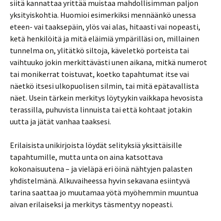
siitä kannattaa yrittää muistaa mahdollisimman paljon
yksityiskohtia. Huomioi esimerkiksi mennäänkö unessa
eteen- vai taaksepäin, ylös vai alas, hitaasti vai nopeasti,
ketä henkilöitä ja mitä eläimiä ympärilläsi on, millainen
tunnelma on, ylitätkö siltoja, käveletkö porteista tai
vaihtuuko jokin merkittävästi unen aikana, mitkä numerot
tai monikerrat toistuvat, koetko tapahtumat itse vai
näetkö itsesi ulkopuolisen silmin, tai mitä epätavallista
näet. Usein tärkein merkitys löytyykin vaikkapa hevosista
terassilla, puhuvista linnuista tai että kohtaat jotakin
uutta ja jätät vanhaa taaksesi.
Erilaisista unikirjoista löydät selityksiä yksittäisille
tapahtumille, mutta unta on aina katsottava
kokonaisuutena – ja vieläpä eri öinä nähtyjen palasten
yhdistelmänä. Alkuvaiheessa hyvin sekavana esiintyvä
tarina saattaa jo muutamaa yötä myöhemmin muuntua
aivan erilaiseksi ja merkitys täsmentyy nopeasti.