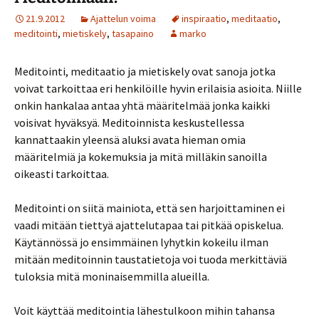
21.9.2012
Ajattelun voima
inspiraatio
,
meditaatio
,
meditointi
,
mietiskely
,
tasapaino
marko
Meditointi, meditaatio ja mietiskely ovat sanoja jotka
voivat tarkoittaa eri henkilöille hyvin erilaisia asioita. Niille
onkin hankalaa antaa yhtä määritelmää jonka kaikki
voisivat hyväksyä. Meditoinnista keskustellessa
kannattaakin yleensä aluksi avata hieman omia
määritelmiä ja kokemuksia ja mitä milläkin sanoilla
oikeasti tarkoittaa.
Meditointi on siitä mainiota, että sen harjoittaminen ei
vaadi mitään tiettyä ajattelutapaa tai pitkää opiskelua.
Käytännössä jo ensimmäinen lyhytkin kokeilu ilman
mitään meditoinnin taustatietoja voi tuoda merkittäviä
tuloksia mitä moninaisemmilla alueilla.
Voit käyttää meditointia lähestulkoon mihin tahansa