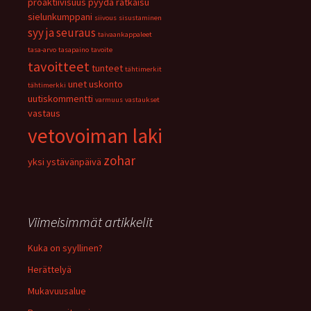
proaktiivisuus
pyydä
ratkaisu
sielunkumppani
siivous
sisustaminen
syy ja seuraus
taivaankappaleet
tasa-arvo
tasapaino
tavoite
tavoitteet
tunteet
tähtimerkit
unet
uskonto
tähtimerkki
uutiskommentti
varmuus
vastaukset
vastaus
vetovoiman laki
zohar
yksi
ystävänpäivä
Viimeisimmät artikkelit
Kuka on syyllinen?
Herättelyä
Mukavuusalue