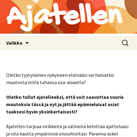
Ajatellen
Siirry
Haku:
Valikko
sisältöön
Oletko tyytyväinen nykyiseen elämääsi vai haluatko
muutosta millä tahansa osa-alueella?
Oletko tullut ajatelleeksi, että voit saavuttaa suuria
muutoksia tässä ja nyt ja jättää epämieluisat asiat
taaksesi hyvin yksinkertaisesti?
Ajatellen tarjoaa virikkeitä ja välineitä kehittää ajatteluasi
ja sitä kautta ympäröiviä olosuhteitasi. Paranna askel