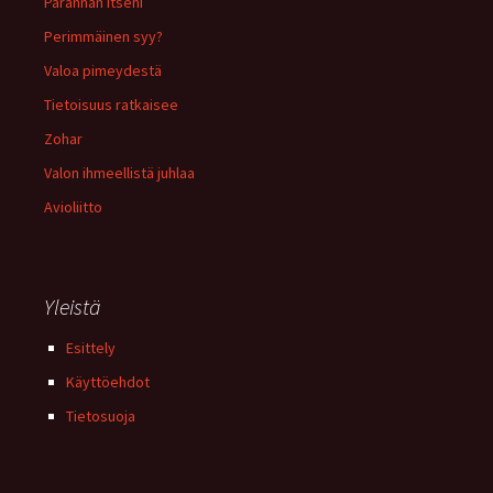
Parannan itseni
Perimmäinen syy?
Valoa pimeydestä
Tietoisuus ratkaisee
Zohar
Valon ihmeellistä juhlaa
Avioliitto
Yleistä
Esittely
Käyttöehdot
Tietosuoja