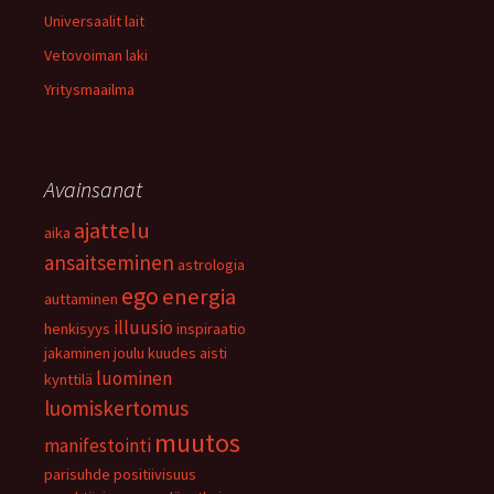
Universaalit lait
Vetovoiman laki
Yritysmaailma
Avainsanat
ajattelu
aika
ansaitseminen
astrologia
ego
energia
auttaminen
illuusio
henkisyys
inspiraatio
jakaminen
joulu
kuudes aisti
luominen
kynttilä
luomiskertomus
muutos
manifestointi
parisuhde
positiivisuus