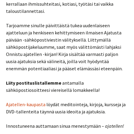
kerrallaan ihmissuhteitasi, kotiasi, työtäsi tai vaikka
taloustilannettasi.
Tarjoamme sinulle päivittäistä tukea uudenlaiseen
ajatteluun ja henkiseen kehittymiseen ilmaisen Ajatusta
päivään -sähköpostiviestin välityksellä. Liittymällä
sähköpostijakeluumme, saat myös välittömästi lahjaksi
Onnistu ajatellen -kirjan! Kirja sisältää varmasti paljon
uusia ajatuksia sekä välineitä, joilla voit hyödyntää
enemmän potentiaaliasi ja pääset elämässäsi eteenpäin.
Liity postituslistallemme
antamalla
sähköpostiosoitteesi viereisellä lomakkeella!
Ajatellen-kaupasta
löydät meditointeja, kirjoja, kursseja ja
DVD-tallenteita täynnä uusia ideoita ja ajatuksia.
Innostuneena auttamaan sinua menestymään –
ajatellen!