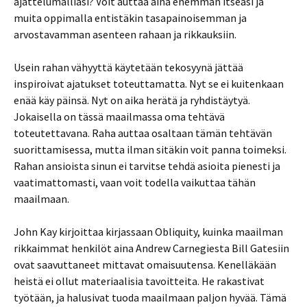
ajattelumalliasi? Voit auttaa aina enemmän itseäsi ja
muita oppimalla entistäkin tasapainoisemman ja
arvostavamman asenteen rahaan ja rikkauksiin.
Usein rahan vähyyttä käytetään tekosyynä jättää
inspiroivat ajatukset toteuttamatta. Nyt se ei kuitenkaan
enää käy päinsä. Nyt on aika herätä ja ryhdistäytyä.
Jokaisella on tässä maailmassa oma tehtävä
toteutettavana. Raha auttaa osaltaan tämän tehtävän
suorittamisessa, mutta ilman sitäkin voit panna toimeksi.
Rahan ansioista sinun ei tarvitse tehdä asioita pienesti ja
vaatimattomasti, vaan voit todella vaikuttaa tähän
maailmaan.
John Kay kirjoittaa kirjassaan Obliquity, kuinka maailman
rikkaimmat henkilöt aina Andrew Carnegiesta Bill Gatesiin
ovat saavuttaneet mittavat omaisuutensa. Kenelläkään
heistä ei ollut materiaalisia tavoitteita. He rakastivat
työtään, ja halusivat tuoda maailmaan paljon hyvää. Tämä