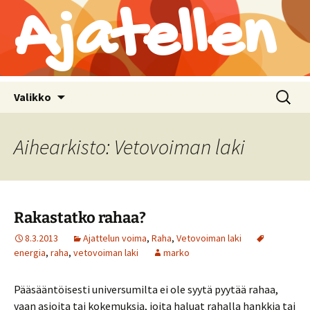
Ajatellen
Siirry
Haku:
Valikko
sisältöön
Aihearkisto: Vetovoiman laki
Rakastatko rahaa?
8.3.2013
Ajattelun voima
,
Raha
,
Vetovoiman laki
energia
,
raha
,
vetovoiman laki
marko
Pääsääntöisesti universumilta ei ole syytä pyytää rahaa,
vaan asioita tai kokemuksia, joita haluat rahalla hankkia tai