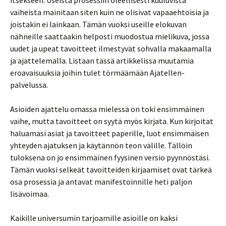
itsekseen. Useista prosessiin oleellisesti kuuluvista
vaiheista mainitaan siten kuin ne olisivat vapaaehtoisia ja
joistakin ei lainkaan. Tämän vuoksi useille elokuvan
nähneille saattaakin helposti muodostua mielikuva, jossa
uudet ja upeat tavoitteet ilmestyvät sohvalla makaamalla
ja ajattelemalla. Listaan tässä artikkelissa muutamia
eroavaisuuksia joihin tulet törmäämään Ajatellen-
palvelussa.
Asioiden ajattelu omassa mielessä on toki ensimmäinen
vaihe, mutta tavoitteet on syytä myös kirjata. Kun kirjoitat
haluamasi asiat ja tavoitteet paperille, luot ensimmäisen
yhteyden ajatuksen ja käytännön teon välille. Tällöin
tuloksena on jo ensimmäinen fyysinen versio pyynnöstäsi.
Tämän vuoksi selkeät tavoitteiden kirjaamiset ovat tärkeä
osa prosessia ja antavat manifestoinnille heti paljon
lisävoimaa.
Kaikille universumin tarjoamille asioille on kaksi