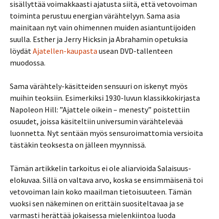
sisällyttää voimakkaasti ajatusta siitä, että vetovoiman
toiminta perustuu energian värähtelyyn. Sama asia
mainitaan nyt vain ohimennen muiden asiantuntijoiden
suulla. Esther ja Jerry Hicksin ja Abrahamin opetuksia
löydät
Ajatellen-kaupasta
usean DVD-tallenteen
muodossa.
Sama värähtely-käsitteiden sensuuri on iskenyt myös
muihin teoksiin. Esimerkiksi 1930-luvun klassikkokirjasta
Napoleon Hill: ”Ajattele oikein – menesty” poistettiin
osuudet, joissa käsiteltiin universumin värähtelevää
luonnetta. Nyt sentään myös sensuroimattomia versioita
tästäkin teoksesta on jälleen myynnissä.
Tämän artikkelin tarkoitus ei ole aliarvioida Salaisuus-
elokuvaa. Sillä on valtava arvo, koska se ensimmäisenä toi
vetovoiman lain koko maailman tietoisuuteen. Tämän
vuoksi sen näkeminen on erittäin suositeltavaa ja se
varmasti herättää jokaisessa mielenkiintoa luoda