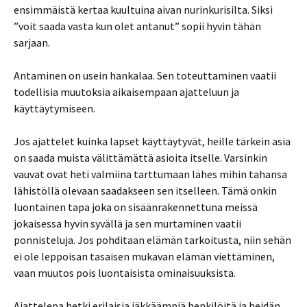
ensimmäistä kertaa kuultuina aivan nurinkurisilta. Siksi
”voit saada vasta kun olet antanut” sopii hyvin tähän
sarjaan.
Antaminen on usein hankalaa. Sen toteuttaminen vaatii
todellisia muutoksia aikaisempaan ajatteluun ja
käyttäytymiseen.
Jos ajattelet kuinka lapset käyttäytyvät, heille tärkein asia
on saada muista välittämättä asioita itselle. Varsinkin
vauvat ovat heti valmiina tarttumaan lähes mihin tahansa
lähistöllä olevaan saadakseen sen itselleen. Tämä onkin
luontainen tapa joka on sisäänrakennettuna meissä
jokaisessa hyvin syvällä ja sen murtaminen vaatii
ponnisteluja. Jos pohditaan elämän tarkoitusta, niin sehän
ei ole leppoisan tasaisen mukavan elämän viettäminen,
vaan muutos pois luontaisista ominaisuuksista.
Ajattelepa hetki erilaisia iäkkäämpiä henkilöitä ja heidän