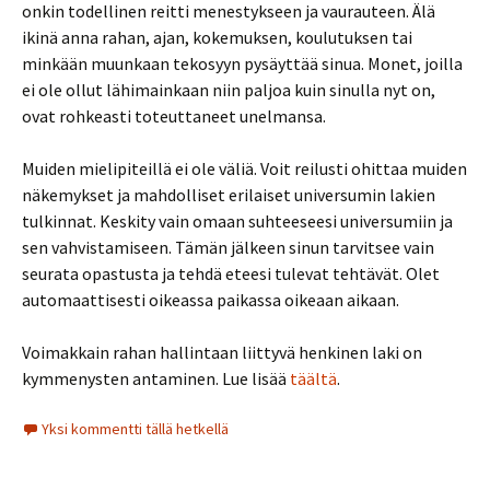
onkin todellinen reitti menestykseen ja vaurauteen. Älä
ikinä anna rahan, ajan, kokemuksen, koulutuksen tai
minkään muunkaan tekosyyn pysäyttää sinua. Monet, joilla
ei ole ollut lähimainkaan niin paljoa kuin sinulla nyt on,
ovat rohkeasti toteuttaneet unelmansa.
Muiden mielipiteillä ei ole väliä. Voit reilusti ohittaa muiden
näkemykset ja mahdolliset erilaiset universumin lakien
tulkinnat. Keskity vain omaan suhteeseesi universumiin ja
sen vahvistamiseen. Tämän jälkeen sinun tarvitsee vain
seurata opastusta ja tehdä eteesi tulevat tehtävät. Olet
automaattisesti oikeassa paikassa oikeaan aikaan.
Voimakkain rahan hallintaan liittyvä henkinen laki on
kymmenysten antaminen. Lue lisää
täältä
.
Yksi kommentti tällä hetkellä