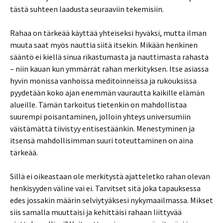
tästä suhteen laadusta seuraaviin tekemisiin.
Rahaa on tärkeää käyttää yhteiseksi hyväksi, mutta ilman
muuta saat myös nauttia siitä itsekin. Mikään henkinen
sääntö ei kiellä sinua rikastumasta ja nauttimasta rahasta
– niin kauan kun ymmärrät rahan merkityksen. Itse asiassa
hyvin monissa vanhoissa meditoinneissa ja rukouksissa
pyydetään koko ajan enemmän vaurautta kaikille elämän
alueille. Tämän tarkoitus tietenkin on mahdollistaa
suurempi poisantaminen, jolloin yhteys universumiin
väistämättä tiivistyy entisestäänkin. Menestyminen ja
itsensä mahdollisimman suuri toteuttaminen on aina
tärkeää.
Sillä ei oikeastaan ole merkitystä ajatteletko rahan olevan
henkisyyden väline vai ei. Tarvitset sitä joka tapauksessa
edes jossakin määrin selviytyäksesi nykymaailmassa. Mikset
siis samalla muuttaisi ja kehittäisi rahaan liittyvää