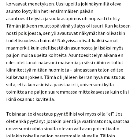
korvaavat menetyksen. Uusi upeilla jokinäkymillä oleva
asunto löytyikin heti ensimmäisen päivän
asuntoesittelystä ja vuokrasopimus oli nopeasti tehty.
Tämän jälkeen muuttopäivänä yllätys oli suuri. Kun katseen
nosti pois joesta, sen yli avautuvat näkymäthän olivatkin
todellisuudessa huimat! Näkyvissä olivat kaikki samat
maamerkit kuin edellisestäkin asunnosta ja lisäksi myös
paljon muita upeita kohteita. Asuntoesittelyn aikana en
edes olettanut näkeväni maisemia ja siksi niihin ei tullut
kiinnitettyä mitään huomiota – ainoastaan talon editse
kulkevaan jokeen. Tämä oli jälleen kerran hyvä muistutus
siitä, että kun asioista päästää irti, universumi kyllä
toimittaa ne paljon suuremmassa mittakaavassa kuin olisi
ikinä osannut kuvitella.
Toisinaan toki vastaus pyyntöihisi voi myös olla ”ei”. Jos
olet ehkä pyytänyt jotakin pientä ja vaatimatonta, saattaa
universumi nähdä sinulla olevan valtavan potentiaalin
jollakin toisella paljon paremmalla alueella. Tällöin