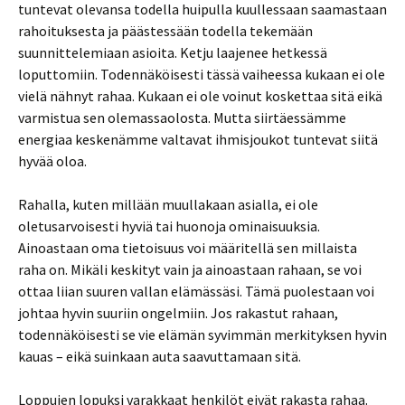
tuntevat olevansa todella huipulla kuullessaan saamastaan
rahoituksesta ja päästessään todella tekemään
suunnittelemiaan asioita. Ketju laajenee hetkessä
loputtomiin. Todennäköisesti tässä vaiheessa kukaan ei ole
vielä nähnyt rahaa. Kukaan ei ole voinut koskettaa sitä eikä
varmistua sen olemassaolosta. Mutta siirtäessämme
energiaa keskenämme valtavat ihmisjoukot tuntevat siitä
hyvää oloa.
Rahalla, kuten millään muullakaan asialla, ei ole
oletusarvoisesti hyviä tai huonoja ominaisuuksia.
Ainoastaan oma tietoisuus voi määritellä sen millaista
raha on. Mikäli keskityt vain ja ainoastaan rahaan, se voi
ottaa liian suuren vallan elämässäsi. Tämä puolestaan voi
johtaa hyvin suuriin ongelmiin. Jos rakastut rahaan,
todennäköisesti se vie elämän syvimmän merkityksen hyvin
kauas – eikä suinkaan auta saavuttamaan sitä.
Loppujen lopuksi varakkaat henkilöt eivät rakasta rahaa.