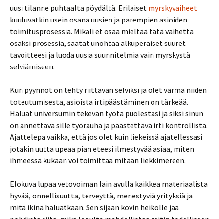
uusi tilanne puhtaalta pöydältä. Erilaiset
myrskyvaiheet
kuuluvatkin usein osana uusien ja parempien asioiden
toimitusprosessia. Mikäli et osaa mieltää tätä vaihetta
osaksi prosessia, saatat unohtaa alkuperäiset suuret
tavoitteesi ja luoda uusia suunnitelmia vain myrskystä
selviämiseen.
Kun pyynnöt on tehty riittävän selviksi ja olet varma niiden
toteutumisesta, asioista irtipäästäminen on tärkeää.
Haluat universumin tekevän työtä puolestasi ja siksi sinun
on annettava sille työrauha ja päästettävä irti kontrollista.
Ajattelepa vaikka, että jos olet kuin liekeissä ajatellessasi
jotakin uutta upeaa pian eteesi ilmestyvää asiaa, miten
ihmeessä kukaan voi toimittaa mitään liekkimereen.
Elokuva lupaa vetovoiman lain avulla kaikkea materiaalista
hyvää, onnellisuutta, terveyttä, menestyviä yrityksiä ja
mitä ikinä haluatkaan. Sen sijaan kovin heikolle jää