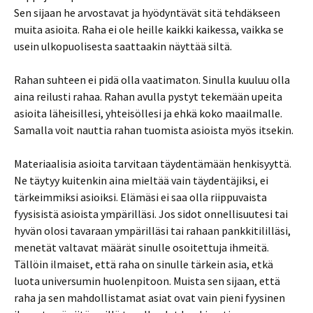
Sen sijaan he arvostavat ja hyödyntävät sitä tehdäkseen
muita asioita. Raha ei ole heille kaikki kaikessa, vaikka se
usein ulkopuolisesta saattaakin näyttää siltä.
Rahan suhteen ei pidä olla vaatimaton. Sinulla kuuluu olla
aina reilusti rahaa. Rahan avulla pystyt tekemään upeita
asioita läheisillesi, yhteisöllesi ja ehkä koko maailmalle.
Samalla voit nauttia rahan tuomista asioista myös itsekin.
Materiaalisia asioita tarvitaan täydentämään henkisyyttä.
Ne täytyy kuitenkin aina mieltää vain täydentäjiksi, ei
tärkeimmiksi asioiksi. Elämäsi ei saa olla riippuvaista
fyysisistä asioista ympärilläsi. Jos sidot onnellisuutesi tai
hyvän olosi tavaraan ympärilläsi tai rahaan pankkitililläsi,
menetät valtavat määrät sinulle osoitettuja ihmeitä.
Tällöin ilmaiset, että raha on sinulle tärkein asia, etkä
luota universumin huolenpitoon. Muista sen sijaan, että
raha ja sen mahdollistamat asiat ovat vain pieni fyysinen