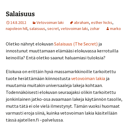
Salaisuus
14.8.2012
Vetovoiman laki
abraham
,
esther hicks
,
napoleon hill
,
salaisuus
,
secret
,
vetovoiman laki
,
zohar
marko
Oletko nähnyt elokuvan
Salaisuus (The Secret)
ja
innostunut muuttamaan elämääsi elokuvassa kerrotuilla
keinoilla? Entä oletko saanut haluamiasi tuloksia?
Elokuva on erittäin hyvä massamarkkinoille tarkoitettu
tuote herättämään kiinnostusta
vetovoiman lakia
ja
muutamia muitakin universaaleja lakeja kohtaan.
Todennäköisesti elokuvan seuraajaksi olikin tarkoitettu
jonkinlainen jatko-osa avaamaan lakeja käytännön tasolle,
mutta tätä ei ole vielä ilmestynyt. Tämän vuoksi huomaat
varmasti eroja siinä, kuinka vetovoiman lakia käsitellään
tässä ajatellen.fi –palvelussa.