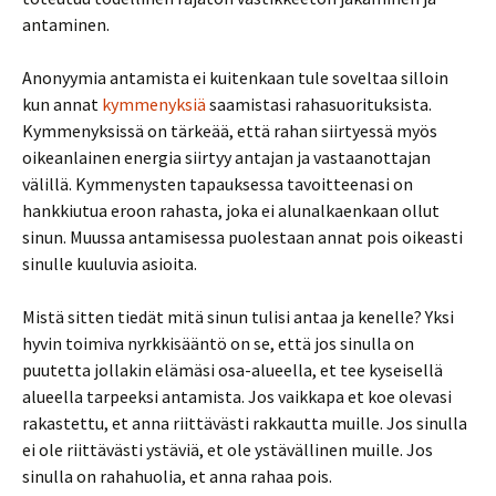
antaminen.
Anonyymia antamista ei kuitenkaan tule soveltaa silloin
kun annat
kymmenyksiä
saamistasi rahasuorituksista.
Kymmenyksissä on tärkeää, että rahan siirtyessä myös
oikeanlainen energia siirtyy antajan ja vastaanottajan
välillä. Kymmenysten tapauksessa tavoitteenasi on
hankkiutua eroon rahasta, joka ei alunalkaenkaan ollut
sinun. Muussa antamisessa puolestaan annat pois oikeasti
sinulle kuuluvia asioita.
Mistä sitten tiedät mitä sinun tulisi antaa ja kenelle? Yksi
hyvin toimiva nyrkkisääntö on se, että jos sinulla on
puutetta jollakin elämäsi osa-alueella, et tee kyseisellä
alueella tarpeeksi antamista. Jos vaikkapa et koe olevasi
rakastettu, et anna riittävästi rakkautta muille. Jos sinulla
ei ole riittävästi ystäviä, et ole ystävällinen muille. Jos
sinulla on rahahuolia, et anna rahaa pois.