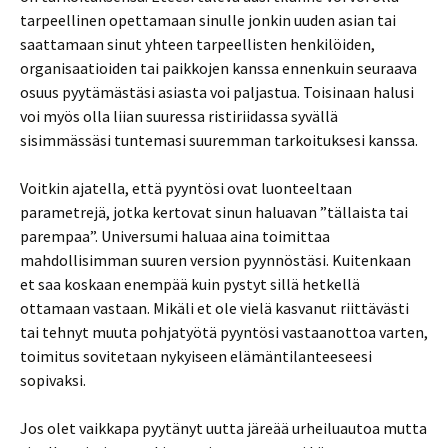
tarpeellinen opettamaan sinulle jonkin uuden asian tai
saattamaan sinut yhteen tarpeellisten henkilöiden,
organisaatioiden tai paikkojen kanssa ennenkuin seuraava
osuus pyytämästäsi asiasta voi paljastua. Toisinaan halusi
voi myös olla liian suuressa ristiriidassa syvällä
sisimmässäsi tuntemasi suuremman tarkoituksesi kanssa.
Voitkin ajatella, että pyyntösi ovat luonteeltaan
parametrejä, jotka kertovat sinun haluavan ”tällaista tai
parempaa”. Universumi haluaa aina toimittaa
mahdollisimman suuren version pyynnöstäsi. Kuitenkaan
et saa koskaan enempää kuin pystyt sillä hetkellä
ottamaan vastaan. Mikäli et ole vielä kasvanut riittävästi
tai tehnyt muuta pohjatyötä pyyntösi vastaanottoa varten,
toimitus sovitetaan nykyiseen elämäntilanteeseesi
sopivaksi.
Jos olet vaikkapa pyytänyt uutta järeää urheiluautoa mutta