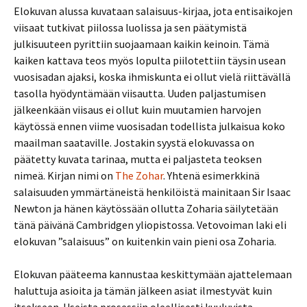
Elokuvan alussa kuvataan salaisuus-kirjaa, jota entisaikojen
viisaat tutkivat piilossa luolissa ja sen päätymistä
julkisuuteen pyrittiin suojaamaan kaikin keinoin. Tämä
kaiken kattava teos myös lopulta piilotettiin täysin usean
vuosisadan ajaksi, koska ihmiskunta ei ollut vielä riittävällä
tasolla hyödyntämään viisautta. Uuden paljastumisen
jälkeenkään viisaus ei ollut kuin muutamien harvojen
käytössä ennen viime vuosisadan todellista julkaisua koko
maailman saataville. Jostakin syystä elokuvassa on
päätetty kuvata tarinaa, mutta ei paljasteta teoksen
nimeä. Kirjan nimi on
The Zohar
. Yhtenä esimerkkinä
salaisuuden ymmärtäneistä henkilöistä mainitaan Sir Isaac
Newton ja hänen käytössään ollutta Zoharia säilytetään
tänä päivänä Cambridgen yliopistossa. Vetovoiman laki eli
elokuvan ”salaisuus” on kuitenkin vain pieni osa Zoharia.
Elokuvan pääteema kannustaa keskittymään ajattelemaan
haluttuja asioita ja tämän jälkeen asiat ilmestyvät kuin