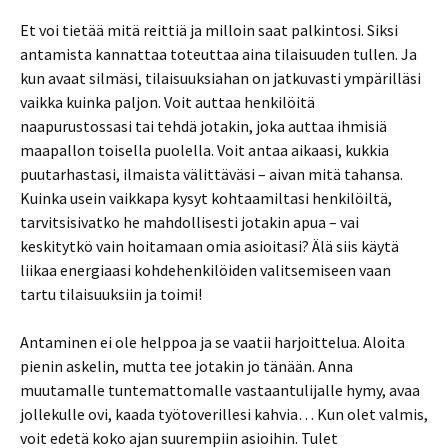
Et voi tietää mitä reittiä ja milloin saat palkintosi. Siksi
antamista kannattaa toteuttaa aina tilaisuuden tullen. Ja
kun avaat silmäsi, tilaisuuksiahan on jatkuvasti ympärilläsi
vaikka kuinka paljon. Voit auttaa henkilöitä
naapurustossasi tai tehdä jotakin, joka auttaa ihmisiä
maapallon toisella puolella. Voit antaa aikaasi, kukkia
puutarhastasi, ilmaista välittäväsi – aivan mitä tahansa.
Kuinka usein vaikkapa kysyt kohtaamiltasi henkilöiltä,
tarvitsisivatko he mahdollisesti jotakin apua – vai
keskitytkö vain hoitamaan omia asioitasi? Älä siis käytä
liikaa energiaasi kohdehenkilöiden valitsemiseen vaan
tartu tilaisuuksiin ja toimi!
Antaminen ei ole helppoa ja se vaatii harjoittelua. Aloita
pienin askelin, mutta tee jotakin jo tänään. Anna
muutamalle tuntemattomalle vastaantulijalle hymy, avaa
jollekulle ovi, kaada työtoverillesi kahvia… Kun olet valmis,
voit edetä koko ajan suurempiin asioihin. Tulet