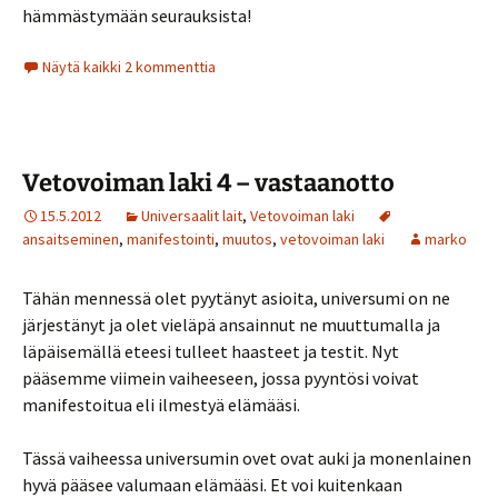
hämmästymään seurauksista!
Näytä kaikki 2 kommenttia
Vetovoiman laki 4 – vastaanotto
15.5.2012
Universaalit lait
,
Vetovoiman laki
ansaitseminen
,
manifestointi
,
muutos
,
vetovoiman laki
marko
Tähän mennessä olet pyytänyt asioita, universumi on ne
järjestänyt ja olet vieläpä ansainnut ne muuttumalla ja
läpäisemällä eteesi tulleet haasteet ja testit. Nyt
pääsemme viimein vaiheeseen, jossa pyyntösi voivat
manifestoitua eli ilmestyä elämääsi.
Tässä vaiheessa universumin ovet ovat auki ja monenlainen
hyvä pääsee valumaan elämääsi. Et voi kuitenkaan