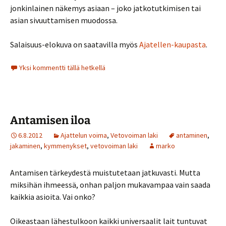
jonkinlainen näkemys asiaan – joko jatkotutkimisen tai
asian sivuuttamisen muodossa.
Salaisuus-elokuva on saatavilla myös
Ajatellen-kaupasta
.
Yksi kommentti tällä hetkellä
Antamisen iloa
6.8.2012
Ajattelun voima
,
Vetovoiman laki
antaminen
,
jakaminen
,
kymmenykset
,
vetovoiman laki
marko
Antamisen tärkeydestä muistutetaan jatkuvasti. Mutta
miksihän ihmeessä, onhan paljon mukavampaa vain saada
kaikkia asioita. Vai onko?
Oikeastaan lähestulkoon kaikki universaalit lait tuntuvat