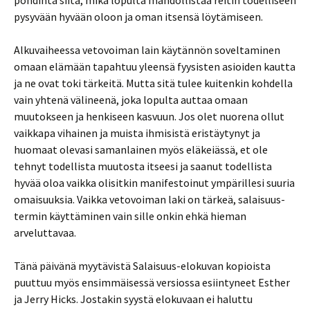
pohdinta siitä, mikä lopulta mahdollistaa reitin todelliseen
pysyvään hyvään oloon ja oman itsensä löytämiseen.
Alkuvaiheessa vetovoiman lain käytännön soveltaminen
omaan elämään tapahtuu yleensä fyysisten asioiden kautta
ja ne ovat toki tärkeitä. Mutta sitä tulee kuitenkin kohdella
vain yhtenä välineenä, joka lopulta auttaa omaan
muutokseen ja henkiseen kasvuun. Jos olet nuorena ollut
vaikkapa vihainen ja muista ihmisistä eristäytynyt ja
huomaat olevasi samanlainen myös eläkeiässä, et ole
tehnyt todellista muutosta itseesi ja saanut todellista
hyvää oloa vaikka olisitkin manifestoinut ympärillesi suuria
omaisuuksia. Vaikka vetovoiman laki on tärkeä, salaisuus-
termin käyttäminen vain sille onkin ehkä hieman
arveluttavaa.
Tänä päivänä myytävistä Salaisuus-elokuvan kopioista
puuttuu myös ensimmäisessä versiossa esiintyneet Esther
ja Jerry Hicks. Jostakin syystä elokuvaan ei haluttu