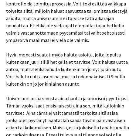
kontrolloida toimitusprosessia. Voit toki esittää vaikkapa
toiveita siitä, milloin haluat saavuttaa tai omistaa tiettyjä
asioita, mutta universumin ei tarvitse tätä aikarajaa
noudattaa. Et ehkä ole vielä ajattelemallasi ajanhetkellä
valmis vastaanottamaan pyytämääsi tai vaihtoehtoisesti
ympäröivä maailmasi ei vielä ole valmis.
Hyvin monesti saatat myös haluta asioita, joita lopulta
kuitenkaan juuri sillä hetkellä et tarvitse. Voit haluta uutta
autoa, mutta ehkä Sinulla kuitenkin on jo nyt jokin auto.
Voit haluta uutta asuntoa, mutta todennäköisesti Sinulla
kuitenkin on jo jonkinlainen asunto.
Universumi pitää sinusta aina huolta ja priorisoi pyyntöjäsi.
Tämän vuoksi saat ensisijaisesti aina sen, mitä kulloinkin
tarvitset. Aina tämä ei välttämättä tarkoita sitä asiaa
jonka olet pyytänyt. Saatatkin saada täysin päinvastaisen
asian tai kokemuksen. Muista, että jokaisella tapahtumalla
on tarkoituksensa. Eteesi tuleva uusi tilanne voi voi olla