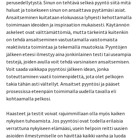
perusedellytystä. Sinun on tehtävä selkeä pyyntö siitä mitä
haluat ja toisekseen sinun on ansaittava pyytämäsi asiat.
Ansaitseminen kuitataan elokuvassa lyhyesti kehottamalla
toimimaan ideoiden ja inspiraation mukaisesti. Käytännön
askeleet ovat välttämättömiä, mutta tärkeintä kuitenkin
on tehdä ansaitseminen vastustamalla vaistomaista
reaktiivista toimintaa ja tekemällä muutoksia. Pyyntöjen
jälkeen eteesi ilmestyy aina jonkinlainen testi tai useampia
testejä, joiden avulla voit tehdä varsinaisen ansaitsemisen.
Voit saada vaikkapa pyyntösi jälkeen idean, jonka
toteuttaminen vaatii toimenpidettä, jota olet pelkojen
takia tähän asti vältellyt. Ansaitset pyyntösi ja pääset
prosessissa eteenpäin toimimalla uudella tavalla eli
kohtaamalla pelkosi.
Haasteet ja testit voivat rajuimmillaan olla myös kaiken
nykyisen tuhoamista. Jos pyyntösi ovat todella erilaisia
verrattuna nykyiseen elämääsi, usein helpoin reitti uusien
asioiden ilmestymiselle on hävittää kaikki vanha ja luoda