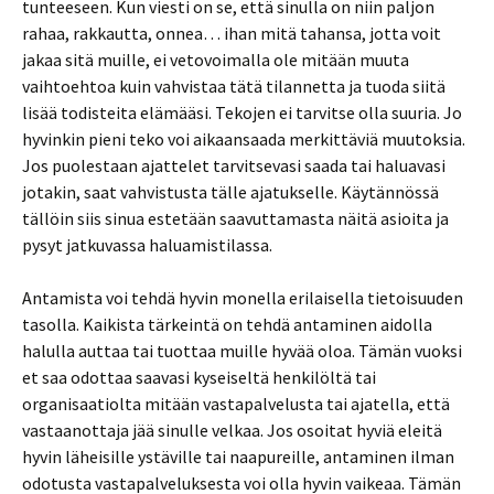
tunteeseen. Kun viesti on se, että sinulla on niin paljon
rahaa, rakkautta, onnea… ihan mitä tahansa, jotta voit
jakaa sitä muille, ei vetovoimalla ole mitään muuta
vaihtoehtoa kuin vahvistaa tätä tilannetta ja tuoda siitä
lisää todisteita elämääsi. Tekojen ei tarvitse olla suuria. Jo
hyvinkin pieni teko voi aikaansaada merkittäviä muutoksia.
Jos puolestaan ajattelet tarvitsevasi saada tai haluavasi
jotakin, saat vahvistusta tälle ajatukselle. Käytännössä
tällöin siis sinua estetään saavuttamasta näitä asioita ja
pysyt jatkuvassa haluamistilassa.
Antamista voi tehdä hyvin monella erilaisella tietoisuuden
tasolla. Kaikista tärkeintä on tehdä antaminen aidolla
halulla auttaa tai tuottaa muille hyvää oloa. Tämän vuoksi
et saa odottaa saavasi kyseiseltä henkilöltä tai
organisaatiolta mitään vastapalvelusta tai ajatella, että
vastaanottaja jää sinulle velkaa. Jos osoitat hyviä eleitä
hyvin läheisille ystäville tai naapureille, antaminen ilman
odotusta vastapalveluksesta voi olla hyvin vaikeaa. Tämän