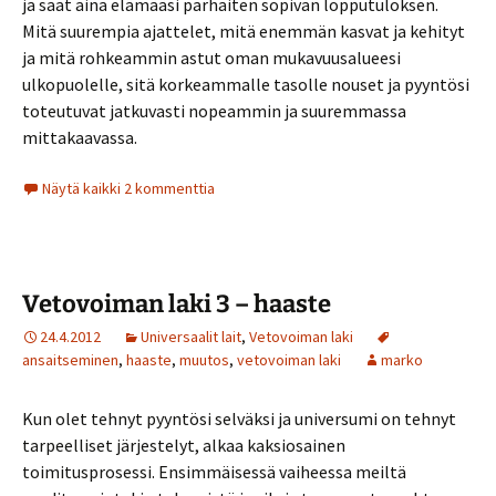
ja saat aina elämääsi parhaiten sopivan lopputuloksen.
Mitä suurempia ajattelet, mitä enemmän kasvat ja kehityt
ja mitä rohkeammin astut oman mukavuusalueesi
ulkopuolelle, sitä korkeammalle tasolle nouset ja pyyntösi
toteutuvat jatkuvasti nopeammin ja suuremmassa
mittakaavassa.
Näytä kaikki 2 kommenttia
Vetovoiman laki 3 – haaste
24.4.2012
Universaalit lait
,
Vetovoiman laki
ansaitseminen
,
haaste
,
muutos
,
vetovoiman laki
marko
Kun olet tehnyt pyyntösi selväksi ja universumi on tehnyt
tarpeelliset järjestelyt, alkaa kaksiosainen
toimitusprosessi. Ensimmäisessä vaiheessa meiltä