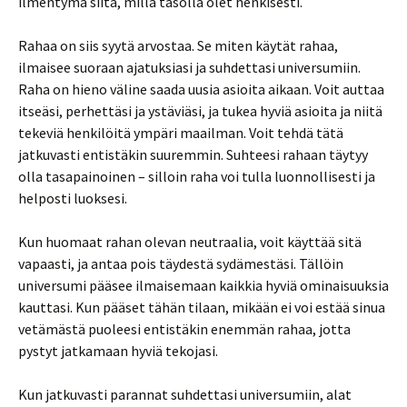
ilmentymä siitä, millä tasolla olet henkisesti.
Rahaa on siis syytä arvostaa. Se miten käytät rahaa,
ilmaisee suoraan ajatuksiasi ja suhdettasi universumiin.
Raha on hieno väline saada uusia asioita aikaan. Voit auttaa
itseäsi, perhettäsi ja ystäviäsi, ja tukea hyviä asioita ja niitä
tekeviä henkilöitä ympäri maailman. Voit tehdä tätä
jatkuvasti entistäkin suuremmin. Suhteesi rahaan täytyy
olla tasapainoinen – silloin raha voi tulla luonnollisesti ja
helposti luoksesi.
Kun huomaat rahan olevan neutraalia, voit käyttää sitä
vapaasti, ja antaa pois täydestä sydämestäsi. Tällöin
universumi pääsee ilmaisemaan kaikkia hyviä ominaisuuksia
kauttasi. Kun pääset tähän tilaan, mikään ei voi estää sinua
vetämästä puoleesi entistäkin enemmän rahaa, jotta
pystyt jatkamaan hyviä tekojasi.
Kun jatkuvasti parannat suhdettasi universumiin, alat