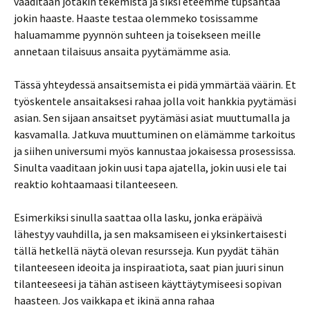
vaaditaan jotakin tekemistä ja siksi eteemme tupsahtaa
jokin haaste. Haaste testaa olemmeko tosissamme
haluamamme pyynnön suhteen ja toisekseen meille
annetaan tilaisuus ansaita pyytämämme asia.
Tässä yhteydessä ansaitsemista ei pidä ymmärtää väärin. Et
työskentele ansaitaksesi rahaa jolla voit hankkia pyytämäsi
asian. Sen sijaan ansaitset pyytämäsi asiat muuttumalla ja
kasvamalla. Jatkuva muuttuminen on elämämme tarkoitus
ja siihen universumi myös kannustaa jokaisessa prosessissa.
Sinulta vaaditaan jokin uusi tapa ajatella, jokin uusi ele tai
reaktio kohtaamaasi tilanteeseen.
Esimerkiksi sinulla saattaa olla lasku, jonka eräpäivä
lähestyy vauhdilla, ja sen maksamiseen ei yksinkertaisesti
tällä hetkellä näytä olevan resursseja. Kun pyydät tähän
tilanteeseen ideoita ja inspiraatiota, saat pian juuri sinun
tilanteeseesi ja tähän astiseen käyttäytymiseesi sopivan
haasteen. Jos vaikkapa et ikinä anna rahaa