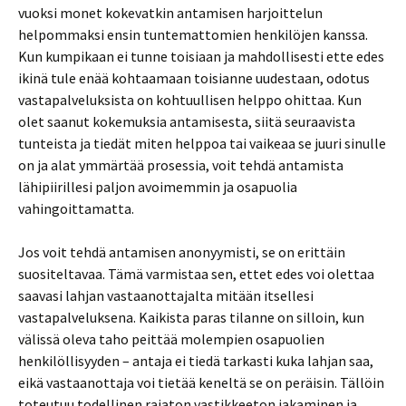
vuoksi monet kokevatkin antamisen harjoittelun
helpommaksi ensin tuntemattomien henkilöjen kanssa.
Kun kumpikaan ei tunne toisiaan ja mahdollisesti ette edes
ikinä tule enää kohtaamaan toisianne uudestaan, odotus
vastapalveluksista on kohtuullisen helppo ohittaa. Kun
olet saanut kokemuksia antamisesta, siitä seuraavista
tunteista ja tiedät miten helppoa tai vaikeaa se juuri sinulle
on ja alat ymmärtää prosessia, voit tehdä antamista
lähipiirillesi paljon avoimemmin ja osapuolia
vahingoittamatta.
Jos voit tehdä antamisen anonyymisti, se on erittäin
suositeltavaa. Tämä varmistaa sen, ettet edes voi olettaa
saavasi lahjan vastaanottajalta mitään itsellesi
vastapalveluksena. Kaikista paras tilanne on silloin, kun
välissä oleva taho peittää molempien osapuolien
henkilöllisyyden – antaja ei tiedä tarkasti kuka lahjan saa,
eikä vastaanottaja voi tietää keneltä se on peräisin. Tällöin
toteutuu todellinen rajaton vastikkeeton jakaminen ja