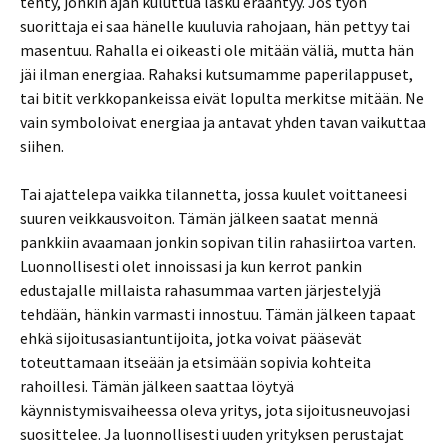
tehty, jonkin ajan kuluttua lasku erääntyy. Jos työn
suorittaja ei saa hänelle kuuluvia rahojaan, hän pettyy tai
masentuu. Rahalla ei oikeasti ole mitään väliä, mutta hän
jäi ilman energiaa. Rahaksi kutsumamme paperilappuset,
tai bitit verkkopankeissa eivät lopulta merkitse mitään. Ne
vain symboloivat energiaa ja antavat yhden tavan vaikuttaa
siihen.
Tai ajattelepa vaikka tilannetta, jossa kuulet voittaneesi
suuren veikkausvoiton. Tämän jälkeen saatat mennä
pankkiin avaamaan jonkin sopivan tilin rahasiirtoa varten.
Luonnollisesti olet innoissasi ja kun kerrot pankin
edustajalle millaista rahasummaa varten järjestelyjä
tehdään, hänkin varmasti innostuu. Tämän jälkeen tapaat
ehkä sijoitusasiantuntijoita, jotka voivat pääsevät
toteuttamaan itseään ja etsimään sopivia kohteita
rahoillesi. Tämän jälkeen saattaa löytyä
käynnistymisvaiheessa oleva yritys, jota sijoitusneuvojasi
suosittelee. Ja luonnollisesti uuden yrityksen perustajat