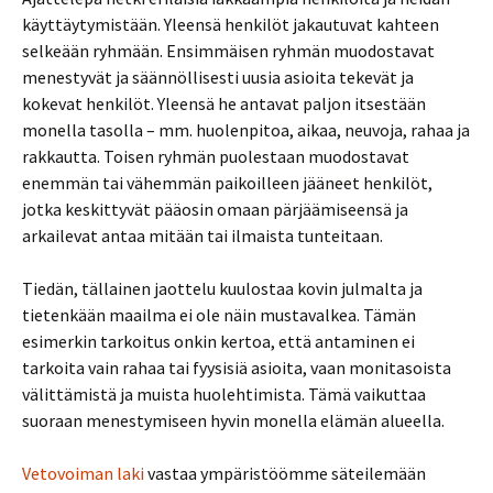
käyttäytymistään. Yleensä henkilöt jakautuvat kahteen
selkeään ryhmään. Ensimmäisen ryhmän muodostavat
menestyvät ja säännöllisesti uusia asioita tekevät ja
kokevat henkilöt. Yleensä he antavat paljon itsestään
monella tasolla – mm. huolenpitoa, aikaa, neuvoja, rahaa ja
rakkautta. Toisen ryhmän puolestaan muodostavat
enemmän tai vähemmän paikoilleen jääneet henkilöt,
jotka keskittyvät pääosin omaan pärjäämiseensä ja
arkailevat antaa mitään tai ilmaista tunteitaan.
Tiedän, tällainen jaottelu kuulostaa kovin julmalta ja
tietenkään maailma ei ole näin mustavalkea. Tämän
esimerkin tarkoitus onkin kertoa, että antaminen ei
tarkoita vain rahaa tai fyysisiä asioita, vaan monitasoista
välittämistä ja muista huolehtimista. Tämä vaikuttaa
suoraan menestymiseen hyvin monella elämän alueella.
Vetovoiman laki
vastaa ympäristöömme säteilemään