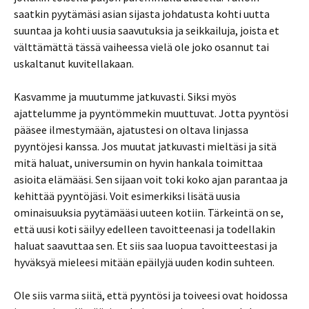
saatkin pyytämäsi asian sijasta johdatusta kohti uutta
suuntaa ja kohti uusia saavutuksia ja seikkailuja, joista et
välttämättä tässä vaiheessa vielä ole joko osannut tai
uskaltanut kuvitellakaan.
Kasvamme ja muutumme jatkuvasti. Siksi myös
ajattelumme ja pyyntömmekin muuttuvat. Jotta pyyntösi
pääsee ilmestymään, ajatustesi on oltava linjassa
pyyntöjesi kanssa. Jos muutat jatkuvasti mieltäsi ja sitä
mitä haluat, universumin on hyvin hankala toimittaa
asioita elämääsi. Sen sijaan voit toki koko ajan parantaa ja
kehittää pyyntöjäsi. Voit esimerkiksi lisätä uusia
ominaisuuksia pyytämääsi uuteen kotiin. Tärkeintä on se,
että uusi koti säilyy edelleen tavoitteenasi ja todellakin
haluat saavuttaa sen. Et siis saa luopua tavoitteestasi ja
hyväksyä mieleesi mitään epäilyjä uuden kodin suhteen.
Ole siis varma siitä, että pyyntösi ja toiveesi ovat hoidossa