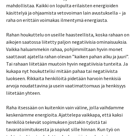
mahdollistaa. Kaikki on lopulta erilaisten energioiden
käsittelyä ja ohjaamista vetovoiman lain avustuksella – ja
raha on erittäin voimakas ilmentymä energiasta.
Rahan houkuttelu on useille haasteellista, koska rahaan on
aikojen saatossa liitetty paljon negatiivisia ominaisuuksia.
Vaikka haluammekin rahaa, pohjimmiltaan hyvin monet
saattavat ajatella rahan olevan ”kaiken pahan alku ja juuri”.
Tai rahaan liitetään muutoin hyvin negatiivisia tunteita. Ja
kukapa nyt houkuttelisi mitään pahaa tai negatiivista
luokseen. Rikkaita henkilöitä pidetään harvoin henkisiä
arvoja noudattavina ja usein vaatimattomuus ja henkisyys
liitetään yhteen.
Raha itsessään on kuitenkin vain väline, jolla vaihdamme
keskenämme energioita. Ajattelepa vaikkapa, että kaksi
henkilöä tekevät sopimuksen jostakin työstä tai
tavaratoimituksesta ja sopivat sille hinnan. Kun työ on