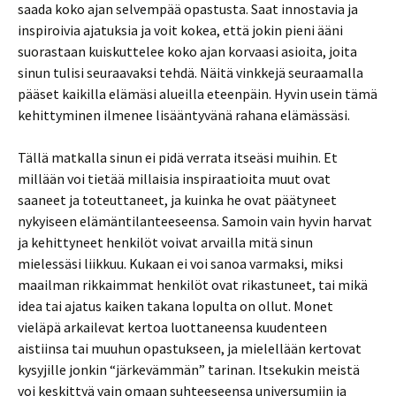
saada koko ajan selvempää opastusta. Saat innostavia ja
inspiroivia ajatuksia ja voit kokea, että jokin pieni ääni
suorastaan kuiskuttelee koko ajan korvaasi asioita, joita
sinun tulisi seuraavaksi tehdä. Näitä vinkkejä seuraamalla
pääset kaikilla elämäsi alueilla eteenpäin. Hyvin usein tämä
kehittyminen ilmenee lisääntyvänä rahana elämässäsi.
Tällä matkalla sinun ei pidä verrata itseäsi muihin. Et
millään voi tietää millaisia inspiraatioita muut ovat
saaneet ja toteuttaneet, ja kuinka he ovat päätyneet
nykyiseen elämäntilanteeseensa. Samoin vain hyvin harvat
ja kehittyneet henkilöt voivat arvailla mitä sinun
mielessäsi liikkuu. Kukaan ei voi sanoa varmaksi, miksi
maailman rikkaimmat henkilöt ovat rikastuneet, tai mikä
idea tai ajatus kaiken takana lopulta on ollut. Monet
vieläpä arkailevat kertoa luottaneensa kuudenteen
aistiinsa tai muuhun opastukseen, ja mielellään kertovat
kysyjille jonkin “järkevämmän” tarinan. Itsekukin meistä
voi keskittyä vain omaan suhteeseensa universumiin ja