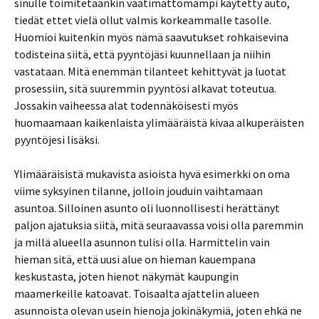
sinulle toimitetaankin vaatimattomampi käytetty auto,
tiedät ettet vielä ollut valmis korkeammalle tasolle.
Huomioi kuitenkin myös nämä saavutukset rohkaisevina
todisteina siitä, että pyyntöjäsi kuunnellaan ja niihin
vastataan. Mitä enemmän tilanteet kehittyvät ja luotat
prosessiin, sitä suuremmin pyyntösi alkavat toteutua.
Jossakin vaiheessa alat todennäköisesti myös
huomaamaan kaikenlaista ylimääräistä kivaa alkuperäisten
pyyntöjesi lisäksi.
Ylimääräisistä mukavista asioista hyvä esimerkki on oma
viime syksyinen tilanne, jolloin jouduin vaihtamaan
asuntoa. Silloinen asunto oli luonnollisesti herättänyt
paljon ajatuksia siitä, mitä seuraavassa voisi olla paremmin
ja millä alueella asunnon tulisi olla. Harmittelin vain
hieman sitä, että uusi alue on hieman kauempana
keskustasta, joten hienot näkymät kaupungin
maamerkeille katoavat. Toisaalta ajattelin alueen
asunnoista olevan usein hienoja jokinäkymiä, joten ehkä ne