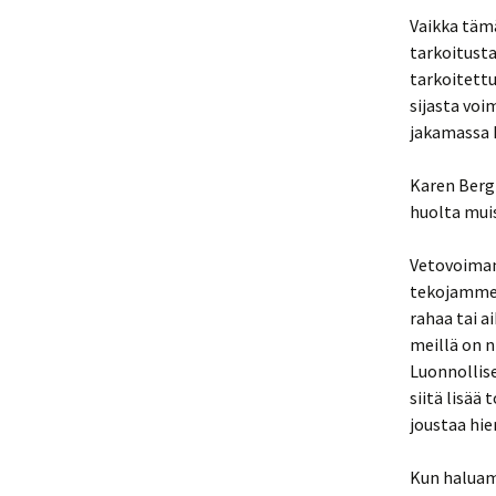
Vaikka täm
tarkoitusta
tarkoitettu
sijasta voi
jakamassa 
Karen Berg
huolta muis
Vetovoiman
tekojamme 
rahaa tai a
meillä on 
Luonnollise
siitä lisä
joustaa hie
Kun haluam