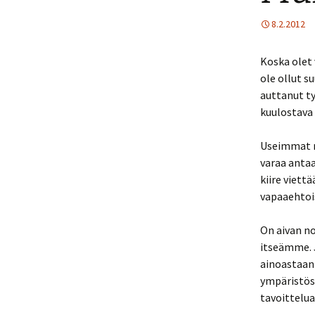
8.2.2012
Koska olet 
ole ollut s
auttanut t
kuulostava
Useimmat m
varaa antaa
kiire viett
vapaaehtoi
On aivan no
itseämme. 
ainoastaan
ympäristös
tavoittelua