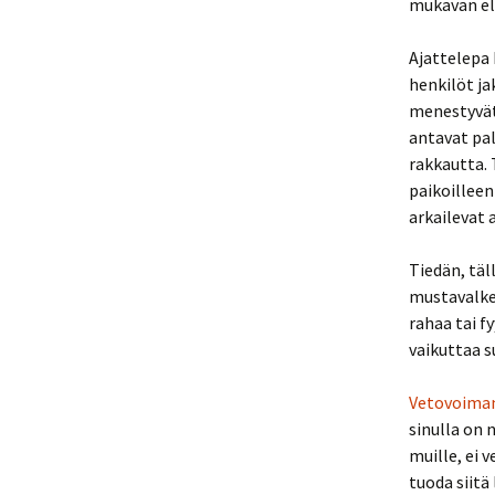
mukavan el
Ajattelepa 
henkilöt j
menestyvät 
antavat pal
rakkautta.
paikoilleen
arkailevat 
Tiedän, täl
mustavalkea
rahaa tai f
vaikuttaa 
Vetovoiman
sinulla on 
muille, ei 
tuoda siitä 