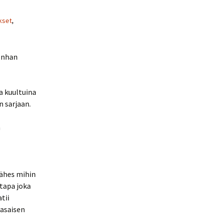
kset
,
onhan
a kuultuina
n sarjaan.
a
lähes mihin
tapa joka
tii
tasaisen