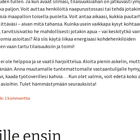
uuden tullen. Ja kun avaat silmäsi, tilaisuuksiahan on jatkuvasti ym
ka paljon. Voit auttaa henkilöitä naapurustossasi tai tehdä jotakin
siä maapallon toisella puolella. Voit antaa aikaasi, kukkia puutar
littäväsi – aivan mitä tahansa. Kuinka usein vaikkapa kysyt kohtaa
, tarvitsisivatko he mahdollisesti jotakin apua – vai keskitytkö vai
mia asioitasi? Älä siis käytä liikaa energiaasi kohdehenkilöiden
en vaan tartu tilaisuuksiin ja toimi!
i ole helppoa ja se vaatii harjoittelua. Aloita pienin askelin, mut
 tänään. Anna muutamalle tuntemattomalle vastaantulijalle hymy,
ovi, kaada työtoverillesi kahvia… Kun olet valmis, voit edetä koko 
 asioihin. Tulet hämmästymään seurauksista!
kki 2 kommenttia
lle ensin