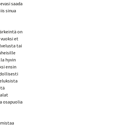
sevasi saada
iis sinua
tärkeintä on
 vuoksi et
velusta tai
äheisille
la hyvin
si ensin
ollisesti
eluksista
itä
 alat
a osapuolia
rmistaa