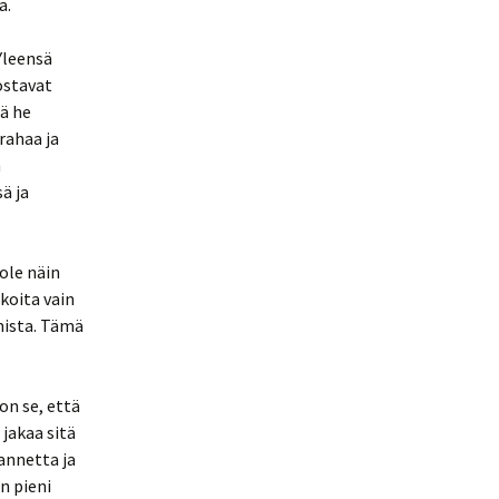
a.
Yleensä
ostavat
sä he
rahaa ja
n
ä ja
ole näin
koita vain
mista. Tämä
n se, että
 jakaa sitä
annetta ja
in pieni