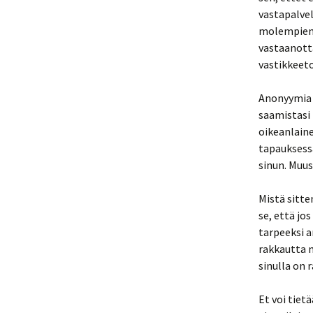
vastapalvel
molempien o
vastaanotta
vastikkeet
Anonyymia a
saamistasi 
oikeanlaine
tapauksessa
sinun. Muus
Mistä sitte
se, että jo
tarpeeksi a
rakkautta mu
sinulla on 
Et voi tiet