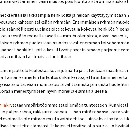
ämän viettäminen, vaan muutos pois luontaisista ominaisuuksist
hetki erilaisia iäkkäämpiä henkilöitä ja heidän käyttäytymistään. 
akautuvat kahteen selkeään ryhmään. Ensimmäisen ryhmän muod
ja säännöllisesti uusia asioita tekevät ja kokevat henkilöt. Yleen
jon itsestään monella tasolla – mm. huolenpitoa, aikaa, neuvoja, 
 Toisen ryhmän puolestaan muodostavat enemmän tai vähemmä
 jääneet henkilöt, jotka keskittyvät pääosin omaan pärjäämiseens
antaa mitään tai ilmaista tunteitaan.
lainen jaottelu kuulostaa kovin julmalta ja tietenkään maailma ei 
. Tämän esimerkin tarkoitus onkin kertoa, että antaminen ei tar
yysisiä asioita, vaan monitasoista välittämistä ja muista huolehti
suoraan menestymiseen hyvin monella elämän alueella.
 laki
vastaa ympäristöömme säteilemään tunteeseen. Kun viesti o
niin paljon rahaa, rakkautta, onnea… ihan mitä tahansa, jotta voit
vetovoimalla ole mitään muuta vaihtoehtoa kuin vahvistaa tätä til
lisää todisteita elämääsi. Tekojen ei tarvitse olla suuria. Jo hyvink