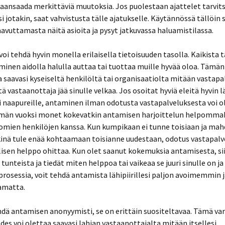
kaansaada merkittäviä muutoksia. Jos puolestaan ajattelet tarvit
si jotakin, saat vahvistusta tälle ajatukselle. Käytännössä tällöin s
avuttamasta näitä asioita ja pysyt jatkuvassa haluamistilassa.
oi tehdä hyvin monella erilaisella tietoisuuden tasolla. Kaikista 
inen aidolla halulla auttaa tai tuottaa muille hyvää oloa. Tämän
 saavasi kyseiseltä henkilöltä tai organisaatiolta mitään vastapal
tä vastaanottaja jää sinulle velkaa. Jos osoitat hyviä eleitä hyvin l
ai naapureille, antaminen ilman odotusta vastapalveluksesta voi ol
ämän vuoksi monet kokevatkin antamisen harjoittelun helpommak
mien henkilöjen kanssa. Kun kumpikaan ei tunne toisiaan ja mahd
kinä tule enää kohtaamaan toisianne uudestaan, odotus vastapalv
isen helppo ohittaa. Kun olet saanut kokemuksia antamisesta, si
 tunteista ja tiedät miten helppoa tai vaikeaa se juuri sinulle on ja
osessia, voit tehdä antamista lähipiirillesi paljon avoimemmin j
amatta.
hdä antamisen anonyymisti, se on erittäin suositeltavaa. Tämä va
edes voi olettaa saavasi lahjan vastaanottajalta mitään itsellesi