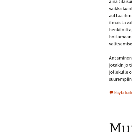
aina tilais
vaikka kuin
auttaa ihmi
ilmaista vä
henkilöiltä
hoitamaan o
valitsemise
Antaminen e
jotakin jo
jollekulle 
suurempiin
Näytä kai
Mui