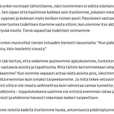
ä onkin normaali lähtötilanne, näin toimiminen ei edistä elämä
. Sen sijaan että haalimme kaikkea vain itsellemme, jokaisen mei
 oppivan ja kokevan myös kolikon toinen puoli. Passiivisen vasta
mme tuntea todellisen itsemme vasta silloin, kun olemme itse akti
hyvää muille. Tämä vapauttaa todelliset voimamme.
 onkin muotoillut tämän totuuden hienosti lausumalla: “Kun pidät
ta, Valo huolehtii sinusta.”
 laki kertoo, että vedämme puoleemme ajatuksiamme, tunteita
vastaavia asioita ja tapahtumia. Mitä tällöin kerrommekaan lahj
ikaamme? Kun voimme vapaasti antaa näitä asioita pois, viestimm
niitä enemmän kuin omaksi tarpeeksemme. Ja mitä tekee vetovo
sti sillä ei ole muuta vaihtoehtoa kuin vahvistaa samaa tunnetta 
ä todisteita – lopputuloksena saamme siis entistä enemmän rahaa 
nosti ja ehdimme hienosti tekemään kaiken tarpeellisen.
me reilulla kädellä itsellemme hyvää, antamisesta pidättäytymi