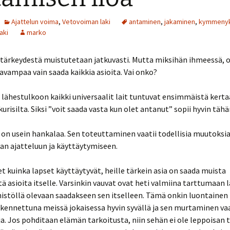
Ajattelun voima
,
Vetovoiman laki
antaminen
,
jakaminen
,
kymmeny
aki
marko
tärkeydestä muistutetaan jatkuvasti. Mutta miksihän ihmeessä, 
vampaa vain saada kaikkia asioita. Vai onko?
lähestulkoon kaikki universaalit lait tuntuvat ensimmäistä kerta
kurisilta. Siksi ”voit saada vasta kun olet antanut” sopii hyvin tähä
on usein hankalaa. Sen toteuttaminen vaatii todellisia muutoksi
an ajatteluun ja käyttäytymiseen.
et kuinka lapset käyttäytyvät, heille tärkein asia on saada muista
ä asioita itselle. Varsinkin vauvat ovat heti valmiina tarttumaan 
istöllä olevaan saadakseen sen itselleen. Tämä onkin luontainen 
kennettuna meissä jokaisessa hyvin syvällä ja sen murtaminen vaa
a. Jos pohditaan elämän tarkoitusta, niin sehän ei ole leppoisan 