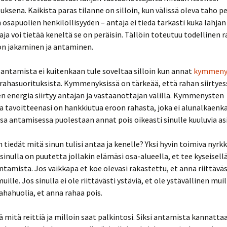
uksena. Kaikista paras tilanne on silloin, kun välissä oleva taho p
sapuolien henkilöllisyyden – antaja ei tiedä tarkasti kuka lahjan 
ja voi tietää keneltä se on peräisin. Tällöin toteutuu todellinen 
on jakaminen ja antaminen.
ntamista ei kuitenkaan tule soveltaa silloin kun annat
kymmeny
rahasuorituksista. Kymmenyksissä on tärkeää, että rahan siirtye
n energia siirtyy antajan ja vastaanottajan välillä. Kymmenysten
 tavoitteenasi on hankkiutua eroon rahasta, joka ei alunalkaenka
sa antamisessa puolestaan annat pois oikeasti sinulle kuuluvia asi
n tiedät mitä sinun tulisi antaa ja kenelle? Yksi hyvin toimiva nyrk
s sinulla on puutetta jollakin elämäsi osa-alueella, et tee kyseisell
ntamista. Jos vaikkapa et koe olevasi rakastettu, et anna riittäväs
ille. Jos sinulla ei ole riittävästi ystäviä, et ole ystävällinen muil
rahahuolia, et anna rahaa pois.
ää mitä reittiä ja milloin saat palkintosi. Siksi antamista kannatt