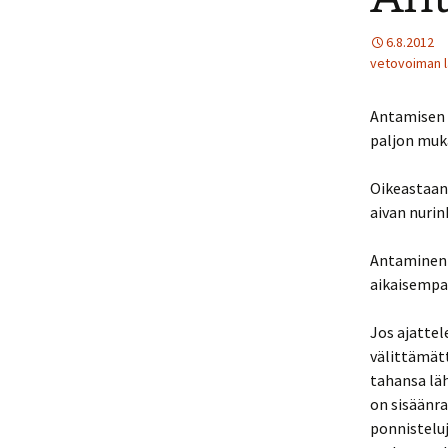
6.8.2012
vetovoiman l
Antamisen 
paljon muka
Oikeastaan 
aivan nurin
Antaminen 
aikaisempa
Jos ajattel
välittämätt
tahansa läh
on sisäänra
ponnisteluj