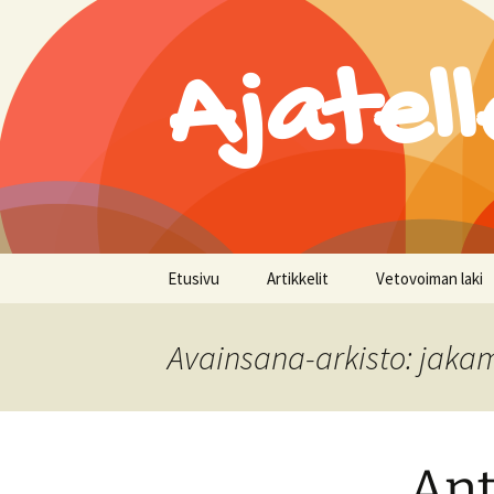
Ajatell
Siirry
Etusivu
Artikkelit
Vetovoiman laki
sisältöön
Avainsana-arkisto: jaka
Ant