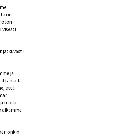
mme
stä on
anoton
ivisesti
 jatkuvasti
mme ja
oittamalla
e, että
ima?
ja tuoda
ja aikamme
nen onkin