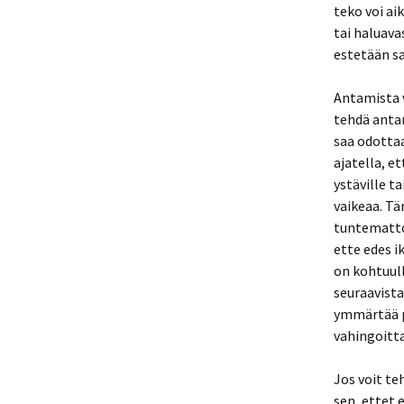
teko voi ai
tai haluava
estetään sa
Antamista v
tehdä antam
saa odottaa
ajatella, et
ystäville t
vaikeaa. T
tuntematto
ette edes i
on kohtuull
seuraavista
ymmärtää pr
vahingoitt
Jos voit te
sen, ettet 