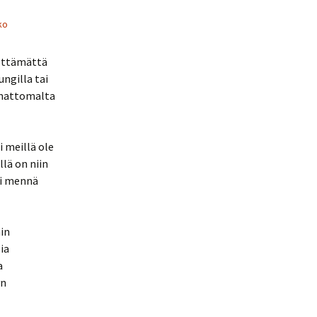
ko
älttämättä
ungilla tai
imattomalta
 meillä ole
lä on niin
ai mennä
ain
ia
a
yn