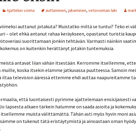
Ajattelun voima
auttaminen
,
jakaminen
,
vetovoiman laki
mar
viimeksi auttanut jotakuta? Muistatko miltä se tuntui? Teko ei v
uuri – olet ehkä antanut rahaa keräykseen, opastanut turistia kaup
yötoveriasi suorittamaan jonkin tehtävän. Varmasti näinkin vaat
 kokemus on kuitenkin herättänyt jotakin tuntemuksia.
eistä antavat liian vähän itsestään. Kerromme itsellemme, ettei
 muille, koska itsekin elämme jatkuvassa puutteessa. Samoin meil
ää iltaa television ääressä ettemme ehdi auttaa naapureitamme t
styöhön.
rmaalia, että luontaisesti pyrimme ajattelemaan ensisijaisesti v
Jo lapsesta alkaen tärkein halumme on saada asioita ja kokemuks
 itsellemme muista välittämättä. Tähän asti myös hyvin moni asi
sämme on tukenut tätä eristäytymistä ja ainoastaan oman hyöd
.