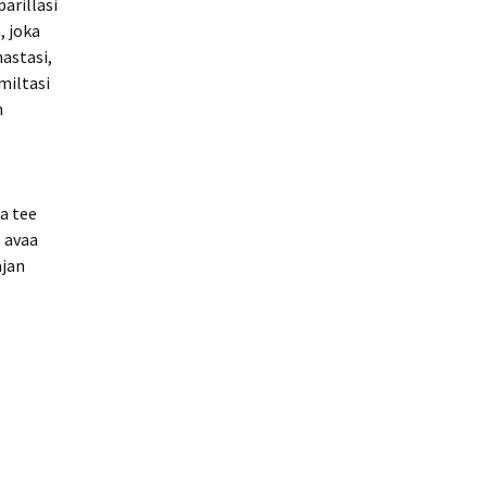
pärilläsi
, joka
hastasi,
miltasi
n
ta tee
 avaa
ajan