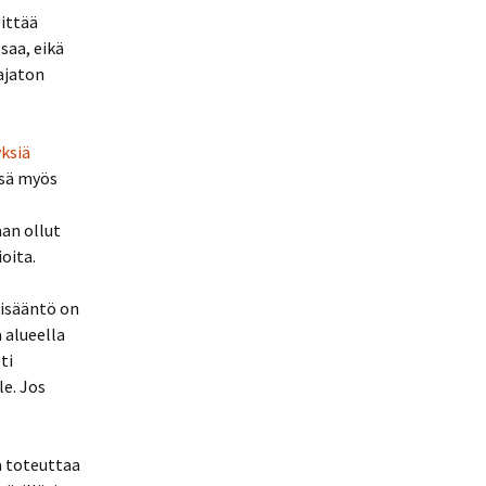
eittää
saa, eikä
rajaton
ksiä
ssä myös
an ollut
oita.
kisääntö on
ä alueella
ti
le. Jos
aa toteuttaa