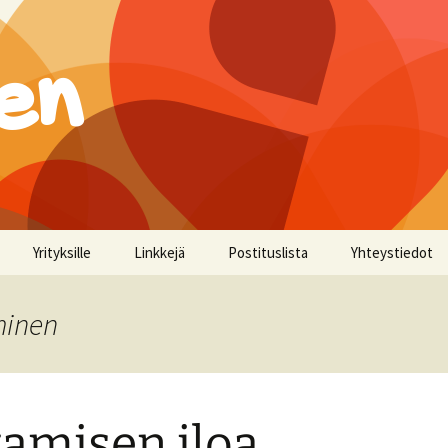
en
Yrityksille
Linkkejä
Postituslista
Yhteystiedot
minen
amisen iloa