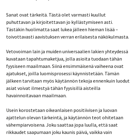
Sanat ovat tärkeitä. Tästä olet varmasti kuullut
puhuttavan ja kirjoitettavan jo kyllästymiseen asti.
Tästäkin huolimatta saat lukea jälleen hieman lisää –
toivottavasti aavistuksen verran erilaisesta näkökulmasta.
Vetovoiman lain ja muiden universaalien lakien yhteydessä
kuvataan tapahtumaketjua, jolla asioita tuodaan tähän
fyysiseen maailmaan. Siinä ensimmäisenä vaiheena ovat
ajatukset, joilla luomisprosessi käynnistetään. Tämän
jälkeen tarvitaan myös käytännön tekoja ennenkuin luodut
asiat voivat ilmestyä tähän fyysisillä aisteilla
havainnoitavaan maailmaan.
Usein korostetaan oikeanlaisen positiivisen ja luovan
ajattelun olevan tärkeintä, ja käytännön teot ohitetaan
vähempiarvoisena. Joku saattaa jopa luulla, että saat
rikkaudet saapumaan joku kaunis päivä, vaikka vain