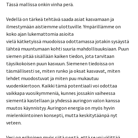
Tässä mallissa onkin vinha perä.
Vedellä on tärkeä tehtävä saada asiat kasvamaan ja
ilmestymään aistiemme ulottuville. Ympärillämme on
koko ajan lukemattomia asioita
vielä kätketyissä muodoissa odottamassa jotakin sysäystä
lähteä muuntumaan kohti suuria mahdollisuuksiaan. Puun
siemen pitää sisällään kaiken tiedon, jota tarvitaan
täysikokoisen puun kasvuun. Siemenen tiedoissa on
täsmällisesti se, miten runko ja oksat kasvavat, miten
lehdet muodostuvat ja miten puu mukautuu
vuodenkiertoon. Kaikki tämä potentiaali voi odottaa
vaikkapa vuosikymmeniä, kunnes jossakin vaiheessa
siementä kastellaan ja yhdessä auringon valon kanssa
muutos käynnistyy. Auringon energia on myös hyvin
mielenkiintoinen konsepti, mutta keskitytäänpä nyt
veteen.
Vesi on erikoinen myös siitä syystä, että se voi välittää