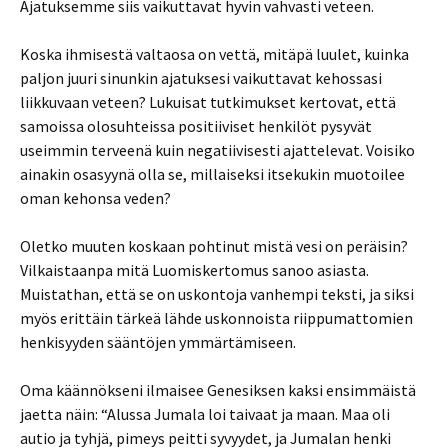
Ajatuksemme siis vaikuttavat hyvin vahvasti veteen.
Koska ihmisestä valtaosa on vettä, mitäpä luulet, kuinka
paljon juuri sinunkin ajatuksesi vaikuttavat kehossasi
liikkuvaan veteen? Lukuisat tutkimukset kertovat, että
samoissa olosuhteissa positiiviset henkilöt pysyvät
useimmin terveenä kuin negatiivisesti ajattelevat. Voisiko
ainakin osasyynä olla se, millaiseksi itsekukin muotoilee
oman kehonsa veden?
Oletko muuten koskaan pohtinut mistä vesi on peräisin?
Vilkaistaanpa mitä Luomiskertomus sanoo asiasta.
Muistathan, että se on uskontoja vanhempi teksti, ja siksi
myös erittäin tärkeä lähde uskonnoista riippumattomien
henkisyyden sääntöjen ymmärtämiseen.
Oma käännökseni ilmaisee Genesiksen kaksi ensimmäistä
jaetta näin: “Alussa Jumala loi taivaat ja maan. Maa oli
autio ja tyhjä, pimeys peitti syvyydet, ja Jumalan henki