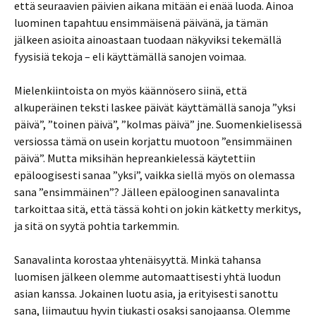
että seuraavien päivien aikana mitään ei enää luoda. Ainoa
luominen tapahtuu ensimmäisenä päivänä, ja tämän
jälkeen asioita ainoastaan tuodaan näkyviksi tekemällä
fyysisiä tekoja – eli käyttämällä sanojen voimaa.
Mielenkiintoista on myös käännösero siinä, että
alkuperäinen teksti laskee päivät käyttämällä sanoja ”yksi
päivä”, ”toinen päivä”, ”kolmas päivä” jne. Suomenkielisessä
versiossa tämä on usein korjattu muotoon ”ensimmäinen
päivä”. Mutta miksihän hepreankielessä käytettiin
epäloogisesti sanaa ”yksi”, vaikka siellä myös on olemassa
sana ”ensimmäinen”? Jälleen epälooginen sanavalinta
tarkoittaa sitä, että tässä kohti on jokin kätketty merkitys,
ja sitä on syytä pohtia tarkemmin.
Sanavalinta korostaa yhtenäisyyttä. Minkä tahansa
luomisen jälkeen olemme automaattisesti yhtä luodun
asian kanssa. Jokainen luotu asia, ja erityisesti sanottu
sana, liimautuu hyvin tiukasti osaksi sanojaansa. Olemme