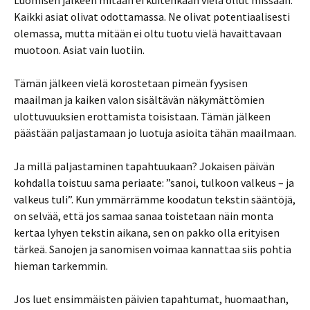
Luomisen jälkeen mitään ei kuitenkaan vielä ollut missään.
Kaikki asiat olivat odottamassa. Ne olivat potentiaalisesti
olemassa, mutta mitään ei oltu tuotu vielä havaittavaan
muotoon. Asiat vain luotiin.
Tämän jälkeen vielä korostetaan pimeän fyysisen
maailman ja kaiken valon sisältävän näkymättömien
ulottuvuuksien erottamista toisistaan. Tämän jälkeen
päästään paljastamaan jo luotuja asioita tähän maailmaan.
Ja millä paljastaminen tapahtuukaan? Jokaisen päivän
kohdalla toistuu sama periaate: ”sanoi, tulkoon valkeus – ja
valkeus tuli”. Kun ymmärrämme koodatun tekstin sääntöjä,
on selvää, että jos samaa sanaa toistetaan näin monta
kertaa lyhyen tekstin aikana, sen on pakko olla erityisen
tärkeä. Sanojen ja sanomisen voimaa kannattaa siis pohtia
hieman tarkemmin.
Jos luet ensimmäisten päivien tapahtumat, huomaathan,