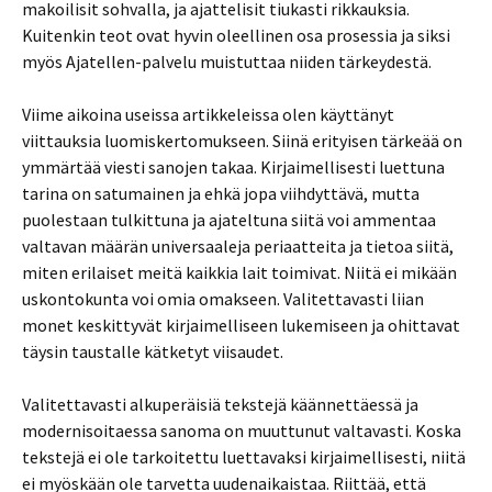
makoilisit sohvalla, ja ajattelisit tiukasti rikkauksia.
Kuitenkin teot ovat hyvin oleellinen osa prosessia ja siksi
myös Ajatellen-palvelu muistuttaa niiden tärkeydestä.
Viime aikoina useissa artikkeleissa olen käyttänyt
viittauksia luomiskertomukseen. Siinä erityisen tärkeää on
ymmärtää viesti sanojen takaa. Kirjaimellisesti luettuna
tarina on satumainen ja ehkä jopa viihdyttävä, mutta
puolestaan tulkittuna ja ajateltuna siitä voi ammentaa
valtavan määrän universaaleja periaatteita ja tietoa siitä,
miten erilaiset meitä kaikkia lait toimivat. Niitä ei mikään
uskontokunta voi omia omakseen. Valitettavasti liian
monet keskittyvät kirjaimelliseen lukemiseen ja ohittavat
täysin taustalle kätketyt viisaudet.
Valitettavasti alkuperäisiä tekstejä käännettäessä ja
modernisoitaessa sanoma on muuttunut valtavasti. Koska
tekstejä ei ole tarkoitettu luettavaksi kirjaimellisesti, niitä
ei myöskään ole tarvetta uudenaikaistaa. Riittää, että