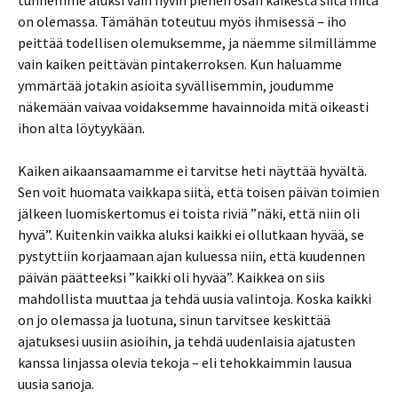
tunnemme aluksi vain hyvin pienen osan kaikesta siitä mitä
on olemassa. Tämähän toteutuu myös ihmisessä – iho
peittää todellisen olemuksemme, ja näemme silmillämme
vain kaiken peittävän pintakerroksen. Kun haluamme
ymmärtää jotakin asioita syvällisemmin, joudumme
näkemään vaivaa voidaksemme havainnoida mitä oikeasti
ihon alta löytyykään.
Kaiken aikaansaamamme ei tarvitse heti näyttää hyvältä.
Sen voit huomata vaikkapa siitä, että toisen päivän toimien
jälkeen luomiskertomus ei toista riviä ”näki, että niin oli
hyvä”. Kuitenkin vaikka aluksi kaikki ei ollutkaan hyvää, se
pystyttiin korjaamaan ajan kuluessa niin, että kuudennen
päivän päätteeksi ”kaikki oli hyvää”. Kaikkea on siis
mahdollista muuttaa ja tehdä uusia valintoja. Koska kaikki
on jo olemassa ja luotuna, sinun tarvitsee keskittää
ajatuksesi uusiin asioihin, ja tehdä uudenlaisia ajatusten
kanssa linjassa olevia tekoja – eli tehokkaimmin lausua
uusia sanoja.