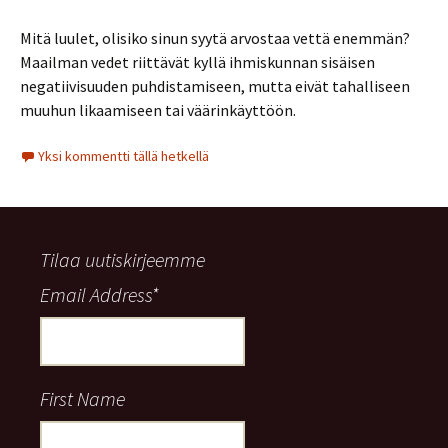
Mitä luulet, olisiko sinun syytä arvostaa vettä enemmän?
Maailman vedet riittävät kyllä ihmiskunnan sisäisen
negatiivisuuden puhdistamiseen, mutta eivät tahalliseen
muuhun likaamiseen tai väärinkäyttöön.
Yksi kommentti tällä hetkellä
Tilaa uutiskirjeemme
Email Address
*
First Name