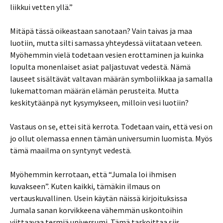
liikkui vetten yllä.”
Mitäpä tässä oikeastaan sanotaan? Vain taivas ja maa
luotiin, mutta silti samassa yhteydessä viitataan veteen.
Myöhemmin vielä todetaan vesien erottaminen ja kuinka
lopulta monenlaiset asiat paljastuvat vedestä. Nämä
lauseet sisältävät valtavan määrän symboliikkaa ja samalla
lukemattoman määrän elämän perusteita. Mutta
keskitytäänpä nyt kysymykseen, milloin vesi luotiin?
Vastaus on se, ettei sitä kerrota. Todetaan vain, että vesi on
jo ollut olemassa ennen tämän universumin luomista. Myös
tämä maailma on syntynyt vedestä.
Myöhemmin kerrotaan, että “Jumala loi ihmisen
kuvakseen”. Kuten kaikki, tämäkin ilmaus on
vertauskuvallinen. Usein käytän näissä kirjoituksissa
Jumala sanan korvikkeena vähemmän uskontoihin
viittaavaa termiä universumi. Tämä tarkoittaa siis