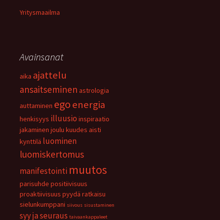
Yritysmaailma
Avainsanat
ajattelu
aika
ansaitseminen
astrologia
ego
energia
auttaminen
illuusio
henkisyys
inspiraatio
jakaminen
joulu
kuudes aisti
luominen
kynttilä
luomiskertomus
muutos
manifestointi
parisuhde
positiivisuus
proaktiivisuus
pyydä
ratkaisu
sielunkumppani
siivous
sisustaminen
syy ja seuraus
taivaankappaleet