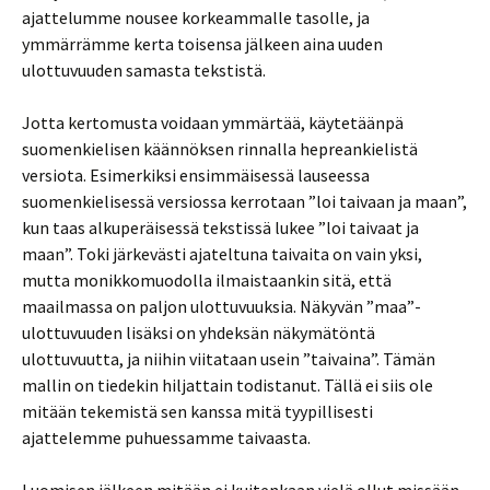
ajattelumme nousee korkeammalle tasolle, ja
ymmärrämme kerta toisensa jälkeen aina uuden
ulottuvuuden samasta tekstistä.
Jotta kertomusta voidaan ymmärtää, käytetäänpä
suomenkielisen käännöksen rinnalla hepreankielistä
versiota. Esimerkiksi ensimmäisessä lauseessa
suomenkielisessä versiossa kerrotaan ”loi taivaan ja maan”,
kun taas alkuperäisessä tekstissä lukee ”loi taivaat ja
maan”. Toki järkevästi ajateltuna taivaita on vain yksi,
mutta monikkomuodolla ilmaistaankin sitä, että
maailmassa on paljon ulottuvuuksia. Näkyvän ”maa”-
ulottuvuuden lisäksi on yhdeksän näkymätöntä
ulottuvuutta, ja niihin viitataan usein ”taivaina”. Tämän
mallin on tiedekin hiljattain todistanut. Tällä ei siis ole
mitään tekemistä sen kanssa mitä tyypillisesti
ajattelemme puhuessamme taivaasta.