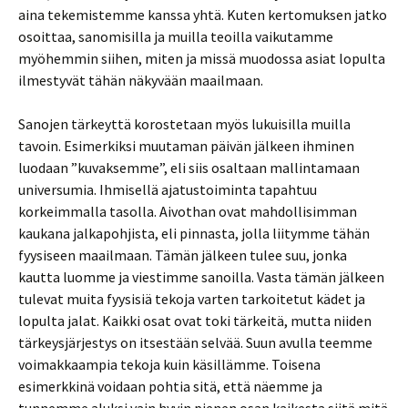
aina tekemistemme kanssa yhtä. Kuten kertomuksen jatko
osoittaa, sanomisilla ja muilla teoilla vaikutamme
myöhemmin siihen, miten ja missä muodossa asiat lopulta
ilmestyvät tähän näkyvään maailmaan.
Sanojen tärkeyttä korostetaan myös lukuisilla muilla
tavoin. Esimerkiksi muutaman päivän jälkeen ihminen
luodaan ”kuvaksemme”, eli siis osaltaan mallintamaan
universumia. Ihmisellä ajatustoiminta tapahtuu
korkeimmalla tasolla. Aivothan ovat mahdollisimman
kaukana jalkapohjista, eli pinnasta, jolla liitymme tähän
fyysiseen maailmaan. Tämän jälkeen tulee suu, jonka
kautta luomme ja viestimme sanoilla. Vasta tämän jälkeen
tulevat muita fyysisiä tekoja varten tarkoitetut kädet ja
lopulta jalat. Kaikki osat ovat toki tärkeitä, mutta niiden
tärkeysjärjestys on itsestään selvää. Suun avulla teemme
voimakkaampia tekoja kuin käsillämme. Toisena
esimerkkinä voidaan pohtia sitä, että näemme ja