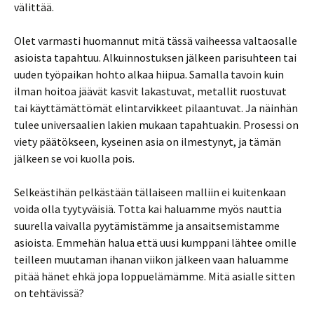
välittää.
Olet varmasti huomannut mitä tässä vaiheessa valtaosalle
asioista tapahtuu. Alkuinnostuksen jälkeen parisuhteen tai
uuden työpaikan hohto alkaa hiipua. Samalla tavoin kuin
ilman hoitoa jäävät kasvit lakastuvat, metallit ruostuvat
tai käyttämättömät elintarvikkeet pilaantuvat. Ja näinhän
tulee universaalien lakien mukaan tapahtuakin. Prosessi on
viety päätökseen, kyseinen asia on ilmestynyt, ja tämän
jälkeen se voi kuolla pois.
Selkeästihän pelkästään tällaiseen malliin ei kuitenkaan
voida olla tyytyväisiä. Totta kai haluamme myös nauttia
suurella vaivalla pyytämistämme ja ansaitsemistamme
asioista. Emmehän halua että uusi kumppani lähtee omille
teilleen muutaman ihanan viikon jälkeen vaan haluamme
pitää hänet ehkä jopa loppuelämämme. Mitä asialle sitten
on tehtävissä?