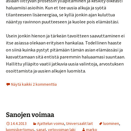
asiaan liittyvän prosessin ylläpitäminen ja keskity oikeasti
haluamiisi asioihin. Kun et tee uusia alkuja ja syötä
tilanteeseen lisäenergiaa, se kyllä jonkin ajan kuluttua
nääntyy ravinnon puutteeseen ja kuolee pois elämästäsi.
Usein jonkin hienon ja tärkeän tavoitteen saavuttaminen ei
itse asiassa olekaan erityisen hankalaa. Todellinen haaste
on siinä kuinka pystyt pitämään tämän asian elämässäsi ja
kasvattamaan sitä entistä paremmin haluaamasi suuntaan.
Hallittu ylläpito vaatii jatkuvia uusia valintoja, arvostuksen
osoittamista ja uusien alkujen luomista.
Näytä kaikki 2 kommenttia
Sanojen voimaa
14.4.2013
Ajattelun voima
,
Universaalit lait
luominen
,
luomiskertomus
,
sanat
,
vetovoiman laki
marko