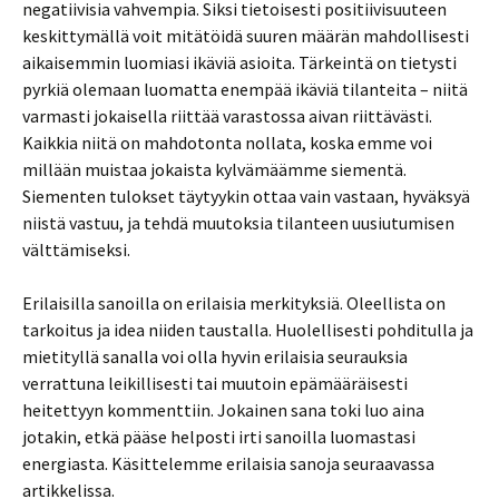
negatiivisia vahvempia. Siksi tietoisesti positiivisuuteen
keskittymällä voit mitätöidä suuren määrän mahdollisesti
aikaisemmin luomiasi ikäviä asioita. Tärkeintä on tietysti
pyrkiä olemaan luomatta enempää ikäviä tilanteita – niitä
varmasti jokaisella riittää varastossa aivan riittävästi.
Kaikkia niitä on mahdotonta nollata, koska emme voi
millään muistaa jokaista kylvämäämme siementä.
Siementen tulokset täytyykin ottaa vain vastaan, hyväksyä
niistä vastuu, ja tehdä muutoksia tilanteen uusiutumisen
välttämiseksi.
Erilaisilla sanoilla on erilaisia merkityksiä. Oleellista on
tarkoitus ja idea niiden taustalla. Huolellisesti pohditulla ja
mietityllä sanalla voi olla hyvin erilaisia seurauksia
verrattuna leikillisesti tai muutoin epämääräisesti
heitettyyn kommenttiin. Jokainen sana toki luo aina
jotakin, etkä pääse helposti irti sanoilla luomastasi
energiasta. Käsittelemme erilaisia sanoja seuraavassa
artikkelissa.