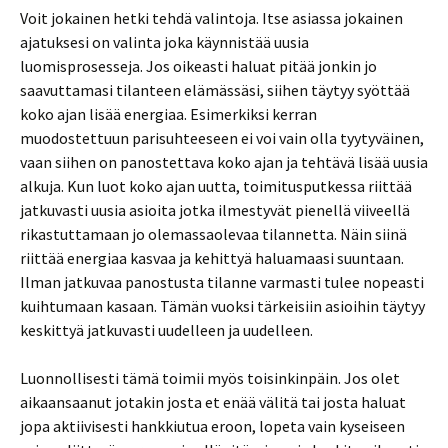
Voit jokainen hetki tehdä valintoja. Itse asiassa jokainen
ajatuksesi on valinta joka käynnistää uusia
luomisprosesseja. Jos oikeasti haluat pitää jonkin jo
saavuttamasi tilanteen elämässäsi, siihen täytyy syöttää
koko ajan lisää energiaa. Esimerkiksi kerran
muodostettuun parisuhteeseen ei voi vain olla tyytyväinen,
vaan siihen on panostettava koko ajan ja tehtävä lisää uusia
alkuja. Kun luot koko ajan uutta, toimitusputkessa riittää
jatkuvasti uusia asioita jotka ilmestyvät pienellä viiveellä
rikastuttamaan jo olemassaolevaa tilannetta. Näin siinä
riittää energiaa kasvaa ja kehittyä haluamaasi suuntaan.
Ilman jatkuvaa panostusta tilanne varmasti tulee nopeasti
kuihtumaan kasaan. Tämän vuoksi tärkeisiin asioihin täytyy
keskittyä jatkuvasti uudelleen ja uudelleen.
Luonnollisesti tämä toimii myös toisinkinpäin. Jos olet
aikaansaanut jotakin josta et enää välitä tai josta haluat
jopa aktiivisesti hankkiutua eroon, lopeta vain kyseiseen