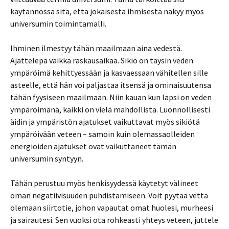
käytännössä sitä, että jokaisesta ihmisestä näkyy myös
universumin toimintamalli.
Ihminen ilmestyy tähän maailmaan aina vedestä.
Ajattelepa vaikka raskausaikaa. Sikiö on täysin veden
ympäröimä kehittyessään ja kasvaessaan vähitellen sille
asteelle, että hän voi paljastaa itsensä ja ominaisuutensa
tähän fyysiseen maailmaan. Niin kauan kun lapsi on veden
ympäröimänä, kaikki on vielä mahdollista. Luonnollisesti
äidin ja ympäristön ajatukset vaikuttavat myös sikiötä
ympäröivään veteen – samoin kuin olemassaolleiden
energioiden ajatukset ovat vaikuttaneet tämän
universumin syntyyn.
Tähän perustuu myös henkisyydessä käytetyt välineet
oman negatiivisuuden puhdistamiseen. Voit pyytää vettä
olemaan siirtotie, johon vapautat omat huolesi, murheesi
ja sairautesi. Sen vuoksi ota rohkeasti yhteys veteen, juttele