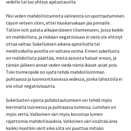
vedelle tai luo yhteys ajatustasolla.
Yksi veden mahdollistamista välineistä on upottautuminen
täysin veteen siten, ettei hiuskarvakaan jää pinnalle.
Tällöin voit palata alkuperäiseen tilanteeseen, jossa kaikki
on mahdollista, ja mikään negatiivisuus ei vielä ole ehtinyt
ottaa valtaa. Sukelluksen aikana ajatelluilla tai
meditoiduilla asioilla on valtava voima. Ennen sukellusta
on mahdollista päättää, mistä asioista haluat eroon, ja
tämän jälkeen annat veden viedä nämä ikävät asiat pois.
Toki toimenpide on syytä tehdä mahdollisimman
puhtaassa ja luonnontilaisessa vedessä, jonka lähistöllä ei
ole ollut negatiivisuutta.
Sukellusten sijasta puhdistautumisen voi tehdä myös
kierimällä tuoreessa ja puhtaassa lumessa. Lumihan on
myös vettä. Valkoinen väri myös korostaa lumen
rajattomia mahdollisuuksia. Valkoinen väri sisältää aina
kaikki muutkin värit eikä siitä voi puuttua mitään.