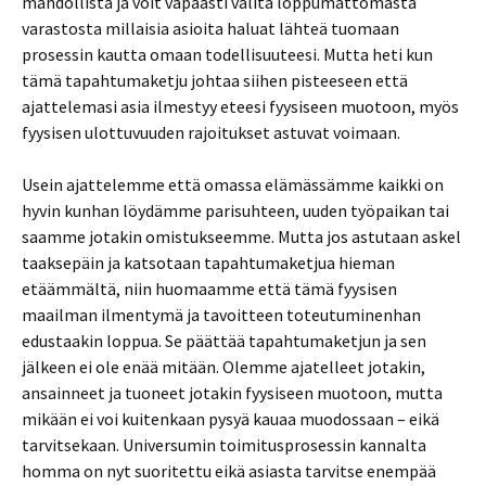
mahdollista ja voit vapaasti valita loppumattomasta
varastosta millaisia asioita haluat lähteä tuomaan
prosessin kautta omaan todellisuuteesi. Mutta heti kun
tämä tapahtumaketju johtaa siihen pisteeseen että
ajattelemasi asia ilmestyy eteesi fyysiseen muotoon, myös
fyysisen ulottuvuuden rajoitukset astuvat voimaan.
Usein ajattelemme että omassa elämässämme kaikki on
hyvin kunhan löydämme parisuhteen, uuden työpaikan tai
saamme jotakin omistukseemme. Mutta jos astutaan askel
taaksepäin ja katsotaan tapahtumaketjua hieman
etäämmältä, niin huomaamme että tämä fyysisen
maailman ilmentymä ja tavoitteen toteutuminenhan
edustaakin loppua. Se päättää tapahtumaketjun ja sen
jälkeen ei ole enää mitään. Olemme ajatelleet jotakin,
ansainneet ja tuoneet jotakin fyysiseen muotoon, mutta
mikään ei voi kuitenkaan pysyä kauaa muodossaan – eikä
tarvitsekaan. Universumin toimitusprosessin kannalta
homma on nyt suoritettu eikä asiasta tarvitse enempää