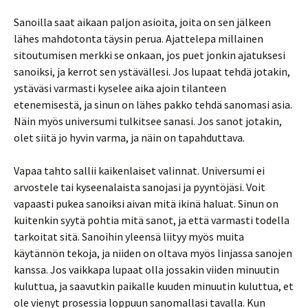
Sanoilla saat aikaan paljon asioita, joita on sen jälkeen
lähes mahdotonta täysin perua. Ajattelepa millainen
sitoutumisen merkki se onkaan, jos puet jonkin ajatuksesi
sanoiksi, ja kerrot sen ystävällesi. Jos lupaat tehdä jotakin,
ystäväsi varmasti kyselee aika ajoin tilanteen
etenemisestä, ja sinun on lähes pakko tehdä sanomasi asia.
Näin myös universumi tulkitsee sanasi. Jos sanot jotakin,
olet siitä jo hyvin varma, ja näin on tapahduttava.
Vapaa tahto sallii kaikenlaiset valinnat. Universumi ei
arvostele tai kyseenalaista sanojasi ja pyyntöjäsi. Voit
vapaasti pukea sanoiksi aivan mitä ikinä haluat. Sinun on
kuitenkin syytä pohtia mitä sanot, ja että varmasti todella
tarkoitat sitä. Sanoihin yleensä liityy myös muita
käytännön tekoja, ja niiden on oltava myös linjassa sanojen
kanssa. Jos vaikkapa lupaat olla jossakin viiden minuutin
kuluttua, ja saavutkin paikalle kuuden minuutin kuluttua, et
ole vienyt prosessia loppuun sanomallasi tavalla. Kun