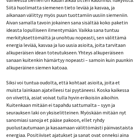
vaiheessa siemen on kauan aikaa sitten kadonnut näkyvistä.
Siitä huolimatta siemenen tieto leviää ja kasvaa, ja
aikanaan välittyy myös puun tuottamiin uusiin siemeniin.
Aivan samalla tavoin jokainen sana sisältää koko paketin
ideasta lopulliseen ilmentymään. Vaikka sana tuntuu
merkityksettömältä ja unohtuu nopeasti, sen välittämä
energia leviää, kasvaa ja luo uusia asioita, joita tarvitaan
alkuperäisen idean toteutukseen. Yhteys alkuperäiseen
sanaan kuitenkin hämärtyy nopeasti – samoin kuin puunkin
alkuperäinen siemen katoaa.
Siksi voi tuntua oudolta, että kohtaat asioita, joita et
muista lainkaan ajatelleesi tai pyytäneesi. Koska kaikessa
on viivettä, asiat voivat tulla hyvin erikoisiin aikoihin.
Kuitenkaan mitään ei tapahdu sattumalta – syyn ja
seurauksen laki on yksiselitteinen. Myöskään mitään nyt
sanomiasi sanoja et pääse pakoon, ellet ryhdy
puolustautumaan ja kasaamaan välittömästi päinvastaista
energiaa. Positiiviset ajatukset ja sanat ovat onneksi aina