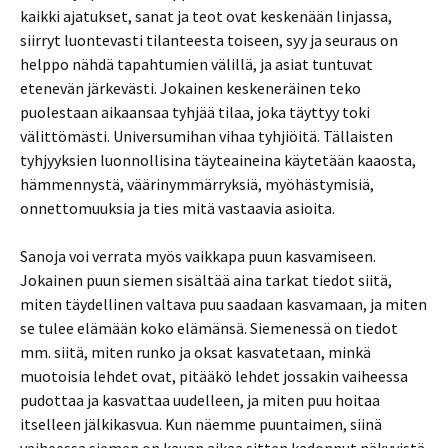
kaikki ajatukset, sanat ja teot ovat keskenään linjassa,
siirryt luontevasti tilanteesta toiseen, syy ja seuraus on
helppo nähdä tapahtumien välillä, ja asiat tuntuvat
etenevän järkevästi. Jokainen keskeneräinen teko
puolestaan aikaansaa tyhjää tilaa, joka täyttyy toki
välittömästi. Universumihan vihaa tyhjiöitä. Tällaisten
tyhjyyksien luonnollisina täyteaineina käytetään kaaosta,
hämmennystä, väärinymmärryksiä, myöhästymisiä,
onnettomuuksia ja ties mitä vastaavia asioita.
Sanoja voi verrata myös vaikkapa puun kasvamiseen.
Jokainen puun siemen sisältää aina tarkat tiedot siitä,
miten täydellinen valtava puu saadaan kasvamaan, ja miten
se tulee elämään koko elämänsä. Siemenessä on tiedot
mm. siitä, miten runko ja oksat kasvatetaan, minkä
muotoisia lehdet ovat, pitääkö lehdet jossakin vaiheessa
pudottaa ja kasvattaa uudelleen, ja miten puu hoitaa
itselleen jälkikasvua. Kun näemme puuntaimen, siinä