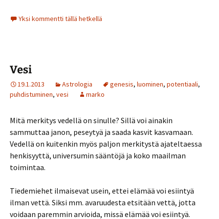
Yksi kommentti tällä hetkellä
Vesi
19.1.2013
Astrologia
genesis
,
luominen
,
potentiaali
,
puhdistuminen
,
vesi
marko
Mitä merkitys vedellä on sinulle? Sillä voi ainakin
sammuttaa janon, peseytyä ja saada kasvit kasvamaan.
Vedellä on kuitenkin myös paljon merkitystä ajateltaessa
henkisyyttä, universumin sääntöjä ja koko maailman
toimintaa.
Tiedemiehet ilmaisevat usein, ettei elämää voi esiintyä
ilman vettä. Siksi mm. avaruudesta etsitään vettä, jotta
voidaan paremmin arvioida, missä elämää voi esiintyä.