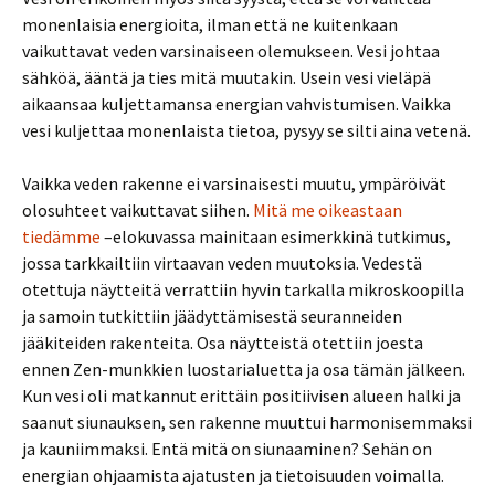
monenlaisia energioita, ilman että ne kuitenkaan
vaikuttavat veden varsinaiseen olemukseen. Vesi johtaa
sähköä, ääntä ja ties mitä muutakin. Usein vesi vieläpä
aikaansaa kuljettamansa energian vahvistumisen. Vaikka
vesi kuljettaa monenlaista tietoa, pysyy se silti aina vetenä.
Vaikka veden rakenne ei varsinaisesti muutu, ympäröivät
olosuhteet vaikuttavat siihen.
Mitä me oikeastaan
tiedämme
–elokuvassa mainitaan esimerkkinä tutkimus,
jossa tarkkailtiin virtaavan veden muutoksia. Vedestä
otettuja näytteitä verrattiin hyvin tarkalla mikroskoopilla
ja samoin tutkittiin jäädyttämisestä seuranneiden
jääkiteiden rakenteita. Osa näytteistä otettiin joesta
ennen Zen-munkkien luostarialuetta ja osa tämän jälkeen.
Kun vesi oli matkannut erittäin positiivisen alueen halki ja
saanut siunauksen, sen rakenne muuttui harmonisemmaksi
ja kauniimmaksi. Entä mitä on siunaaminen? Sehän on
energian ohjaamista ajatusten ja tietoisuuden voimalla.