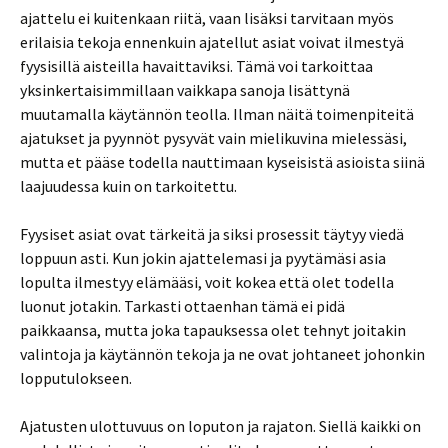
ajattelu ei kuitenkaan riitä, vaan lisäksi tarvitaan myös
erilaisia tekoja ennenkuin ajatellut asiat voivat ilmestyä
fyysisillä aisteilla havaittaviksi. Tämä voi tarkoittaa
yksinkertaisimmillaan vaikkapa sanoja lisättynä
muutamalla käytännön teolla. Ilman näitä toimenpiteitä
ajatukset ja pyynnöt pysyvät vain mielikuvina mielessäsi,
mutta et pääse todella nauttimaan kyseisistä asioista siinä
laajuudessa kuin on tarkoitettu.
Fyysiset asiat ovat tärkeitä ja siksi prosessit täytyy viedä
loppuun asti. Kun jokin ajattelemasi ja pyytämäsi asia
lopulta ilmestyy elämääsi, voit kokea että olet todella
luonut jotakin. Tarkasti ottaenhan tämä ei pidä
paikkaansa, mutta joka tapauksessa olet tehnyt joitakin
valintoja ja käytännön tekoja ja ne ovat johtaneet johonkin
lopputulokseen.
Ajatusten ulottuvuus on loputon ja rajaton. Siellä kaikki on