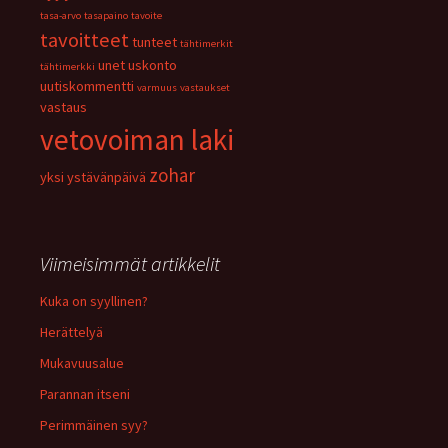
tasa-arvo
tasapaino
tavoite
tavoitteet
tunteet
tähtimerkit
unet
uskonto
tähtimerkki
uutiskommentti
varmuus
vastaukset
vastaus
vetovoiman laki
zohar
yksi
ystävänpäivä
Viimeisimmät artikkelit
Kuka on syyllinen?
Herättelyä
Mukavuusalue
Parannan itseni
Perimmäinen syy?