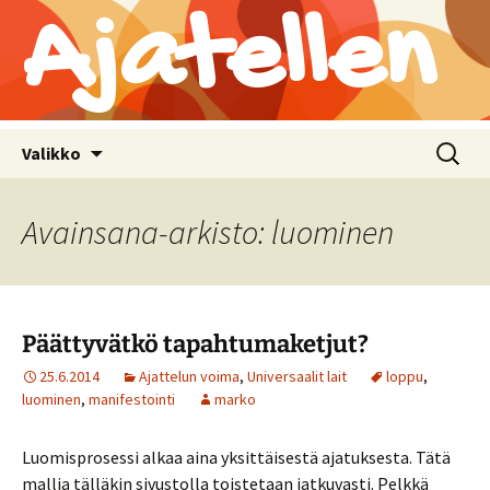
Ajatellen
Siirry
Haku:
Valikko
sisältöön
Avainsana-arkisto: luominen
Päättyvätkö tapahtumaketjut?
25.6.2014
Ajattelun voima
,
Universaalit lait
loppu
,
luominen
,
manifestointi
marko
Luomisprosessi alkaa aina yksittäisestä ajatuksesta. Tätä
mallia tälläkin sivustolla toistetaan jatkuvasti. Pelkkä