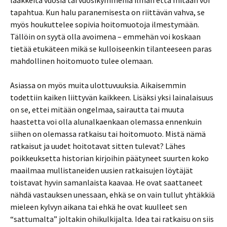
lääkkeitä vuosia tai vuosikymmeniä ilman että mitään voi
tapahtua. Kun halu paranemisesta on riittävän vahva, se
myös houkuttelee sopivia hoitomuotoja ilmestymään.
Tällöin on syytä olla avoimena – emmehän voi koskaan
tietää etukäteen mikä se kulloiseenkin tilanteeseen paras
mahdollinen hoitomuoto tulee olemaan.
Asiassa on myös muita ulottuvuuksia. Aikaisemmin
todettiin kaiken liittyvän kaikkeen. Lisäksi yksi lainalaisuus
on se, ettei mitään ongelmaa, sairautta tai muuta
haastetta voi olla alunalkaenkaan olemassa ennenkuin
siihen on olemassa ratkaisu tai hoitomuoto. Mistä nämä
ratkaisut ja uudet hoitotavat sitten tulevat? Lähes
poikkeuksetta historian kirjoihin päätyneet suurten koko
maailmaa mullistaneiden uusien ratkaisujen löytäjät
toistavat hyvin samanlaista kaavaa. He ovat saattaneet
nähdä vastauksen unessaan, ehkä se on vain tullut yhtäkkiä
mieleen kylvyn aikana tai ehkä he ovat kuulleet sen
“sattumalta” joltakin ohikulkijalta. Idea tai ratkaisu on siis