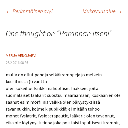
Artikkelien
←
Perimmäinen syy?
Mukavuusalue
→
selaus
One thought on “
Parannan itseni
”
MERJA VENOJÄRVI
26.2.2016 08:36
mulla on ollut pahoja selkäkramppeja jo melkein
kuusitoista (!) vuotta
olen kokeillut kaikki mahdolliset lääkkeet joita
suomalaiset lääkärit suostuu määräämään, koskaan en ole
saanut esim morfiinia vaikka olen päivystyksissä
ravannukkin, kolme kipupiikkiä; ei mitään tehoo
monet fysiatrit, fysioterapeutit, lääkärit olen tavannut,
eikä ole löytynyt keinoa joka poistaisi lopullisesti krampit,