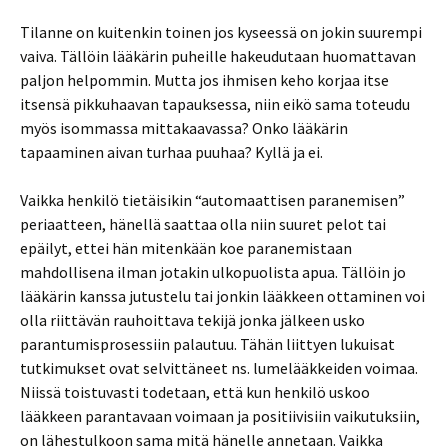
Tilanne on kuitenkin toinen jos kyseessä on jokin suurempi
vaiva. Tällöin lääkärin puheille hakeudutaan huomattavan
paljon helpommin. Mutta jos ihmisen keho korjaa itse
itsensä pikkuhaavan tapauksessa, niin eikö sama toteudu
myös isommassa mittakaavassa? Onko lääkärin
tapaaminen aivan turhaa puuhaa? Kyllä ja ei.
Vaikka henkilö tietäisikin “automaattisen paranemisen”
periaatteen, hänellä saattaa olla niin suuret pelot tai
epäilyt, ettei hän mitenkään koe paranemistaan
mahdollisena ilman jotakin ulkopuolista apua. Tällöin jo
lääkärin kanssa jutustelu tai jonkin lääkkeen ottaminen voi
olla riittävän rauhoittava tekijä jonka jälkeen usko
parantumisprosessiin palautuu. Tähän liittyen lukuisat
tutkimukset ovat selvittäneet ns. lumelääkkeiden voimaa.
Niissä toistuvasti todetaan, että kun henkilö uskoo
lääkkeen parantavaan voimaan ja positiivisiin vaikutuksiin,
on lähestulkoon sama mitä hänelle annetaan. Vaikka