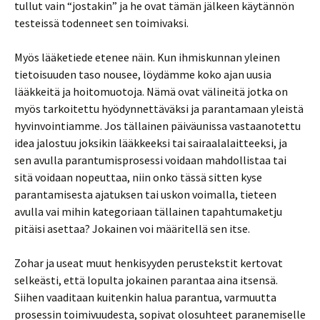
tullut vain “jostakin” ja he ovat tämän jälkeen käytännön
testeissä todenneet sen toimivaksi.
Myös lääketiede etenee näin. Kun ihmiskunnan yleinen
tietoisuuden taso nousee, löydämme koko ajan uusia
lääkkeitä ja hoitomuotoja. Nämä ovat välineitä jotka on
myös tarkoitettu hyödynnettäväksi ja parantamaan yleistä
hyvinvointiamme. Jos tällainen päiväunissa vastaanotettu
idea jalostuu joksikin lääkkeeksi tai sairaalalaitteeksi, ja
sen avulla parantumisprosessi voidaan mahdollistaa tai
sitä voidaan nopeuttaa, niin onko tässä sitten kyse
parantamisesta ajatuksen tai uskon voimalla, tieteen
avulla vai mihin kategoriaan tällainen tapahtumaketju
pitäisi asettaa? Jokainen voi määritellä sen itse.
Zohar ja useat muut henkisyyden perustekstit kertovat
selkeästi, että lopulta jokainen parantaa aina itsensä.
Siihen vaaditaan kuitenkin halua parantua, varmuutta
prosessin toimivuudesta, sopivat olosuhteet paranemiselle