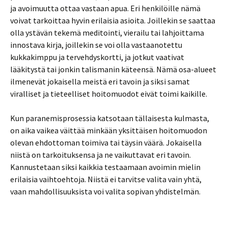
ja avoimuutta ottaa vastaan apua. Eri henkilöille nämä
voivat tarkoittaa hyvin erilaisia asioita. Joillekin se saattaa
olla ystävän tekemä meditointi, vierailu tai lahjoittama
innostava kirja, joillekin se voi olla vastaanotettu
kukkakimppu ja tervehdyskortti, ja jotkut vaativat
lääkitystä tai jonkin talismanin käteensä. Nämä osa-alueet
ilmenevät jokaisella meistä eri tavoin ja siksi samat
viralliset ja tieteelliset hoitomuodot eivät toimi kaikille.
Kun paranemisprosessia katsotaan tällaisesta kulmasta,
on aika vaikea väittää minkään yksittäisen hoitomuodon
olevan ehdottoman toimiva tai täysin väärä. Jokaisella
niistä on tarkoituksensa ja ne vaikuttavat eri tavoin.
Kannustetaan siksi kaikkia testaamaan avoimin mielin
erilaisia vaihtoehtoja. Niistä ei tarvitse valita vain yhtä,
vaan mahdollisuuksista voi valita sopivan yhdistelmän.