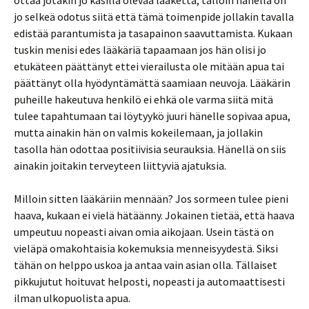
ottaa jotakin jo käsillä olevaa lääkettä, tällöin hänellä on
jo selkeä odotus siitä että tämä toimenpide jollakin tavalla
edistää parantumista ja tasapainon saavuttamista. Kukaan
tuskin menisi edes lääkäriä tapaamaan jos hän olisi jo
etukäteen päättänyt ettei vierailusta ole mitään apua tai
päättänyt olla hyödyntämättä saamiaan neuvoja. Lääkärin
puheille hakeutuva henkilö ei ehkä ole varma siitä mitä
tulee tapahtumaan tai löytyykö juuri hänelle sopivaa apua,
mutta ainakin hän on valmis kokeilemaan, ja jollakin
tasolla hän odottaa positiivisia seurauksia. Hänellä on siis
ainakin joitakin terveyteen liittyviä ajatuksia.
Milloin sitten lääkäriin mennään? Jos sormeen tulee pieni
haava, kukaan ei vielä hätäänny. Jokainen tietää, että haava
umpeutuu nopeasti aivan omia aikojaan. Usein tästä on
vieläpä omakohtaisia kokemuksia menneisyydestä. Siksi
tähän on helppo uskoa ja antaa vain asian olla. Tällaiset
pikkujutut hoituvat helposti, nopeasti ja automaattisesti
ilman ulkopuolista apua.