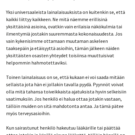
Yksi universaaleista lainalaisuuksista on kuitenkin se, että
kaikki liittyy kaikkeen. Ne mitä näemme erillisinä
yksittäisinä asioina, ovatkin vain erilaisia näkökulmia tai
ilmentymiä jostakin suuremmasta kokonaisuudesta. Jos
vain kykenisimme ottamaan muutaman askeleen
taaksepäin ja etäisyyttä asioihin, tämän jälkeen näiden
yksittäisten osasten yhteydet toisiinsa muuttuisivat
helpommin hahmotettaviksi.
Toinen lainalaisuus on se, että kukaan ei voi saada mitään
sellaista jota hän ei jollakin tavalla pyydä. Pyynnöt voivat
olla mitä tahansa toiveikkaista ajatuksista hyvin selkeisiin
vaatimuksiin. Jos henkilö ei halua ottaa jotakin vastaan,
tällöin muiden on sitä mahdotonta antaa. Ja tämä pätee
myös terveysasioihin.
Kun sairastunut henkilö hakeutuu lääkärille tai päättää