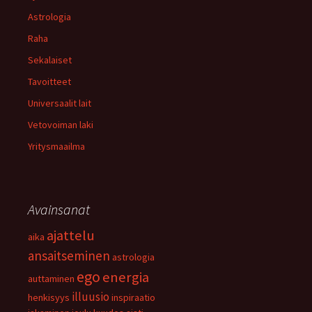
Astrologia
Raha
Sekalaiset
Tavoitteet
Universaalit lait
Vetovoiman laki
Yritysmaailma
Avainsanat
ajattelu
aika
ansaitseminen
astrologia
ego
energia
auttaminen
illuusio
henkisyys
inspiraatio