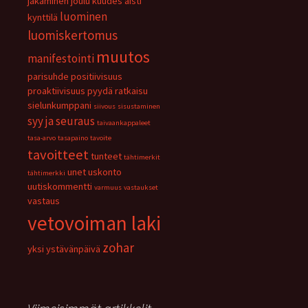
jakaminen
joulu
kuudes aisti
luominen
kynttilä
luomiskertomus
muutos
manifestointi
parisuhde
positiivisuus
proaktiivisuus
pyydä
ratkaisu
sielunkumppani
siivous
sisustaminen
syy ja seuraus
taivaankappaleet
tasa-arvo
tasapaino
tavoite
tavoitteet
tunteet
tähtimerkit
unet
uskonto
tähtimerkki
uutiskommentti
varmuus
vastaukset
vastaus
vetovoiman laki
zohar
yksi
ystävänpäivä