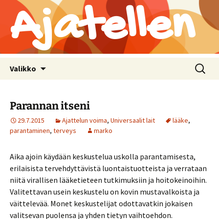
Ajatellen
Siirry
Haku:
Valikko
sisältöön
Parannan itseni
29.7.2015
Ajattelun voima
,
Universaalit lait
lääke
,
parantaminen
,
terveys
marko
Aika ajoin käydään keskustelua uskolla parantamisesta,
erilaisista tervehdyttävistä luontaistuotteista ja verrataan
niitä virallisen lääketieteen tutkimuksiin ja hoitokeinoihin.
Valitettavan usein keskustelu on kovin mustavalkoista ja
väittelevää. Monet keskustelijat odottavatkin jokaisen
valitsevan puolensa ja yhden tietyn vaihtoehdon.