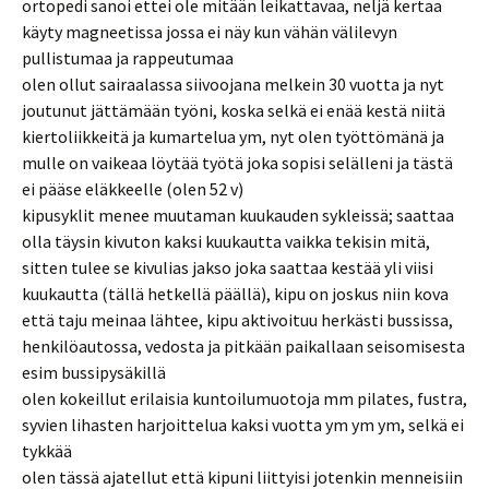
ortopedi sanoi ettei ole mitään leikattavaa, neljä kertaa
käyty magneetissa jossa ei näy kun vähän välilevyn
pullistumaa ja rappeutumaa
olen ollut sairaalassa siivoojana melkein 30 vuotta ja nyt
joutunut jättämään työni, koska selkä ei enää kestä niitä
kiertoliikkeitä ja kumartelua ym, nyt olen työttömänä ja
mulle on vaikeaa löytää työtä joka sopisi selälleni ja tästä
ei pääse eläkkeelle (olen 52 v)
kipusyklit menee muutaman kuukauden sykleissä; saattaa
olla täysin kivuton kaksi kuukautta vaikka tekisin mitä,
sitten tulee se kivulias jakso joka saattaa kestää yli viisi
kuukautta (tällä hetkellä päällä), kipu on joskus niin kova
että taju meinaa lähtee, kipu aktivoituu herkästi bussissa,
henkilöautossa, vedosta ja pitkään paikallaan seisomisesta
esim bussipysäkillä
olen kokeillut erilaisia kuntoilumuotoja mm pilates, fustra,
syvien lihasten harjoittelua kaksi vuotta ym ym ym, selkä ei
tykkää
olen tässä ajatellut että kipuni liittyisi jotenkin menneisiin