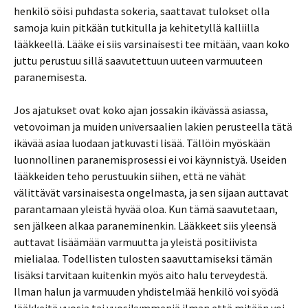
henkilö söisi puhdasta sokeria, saattavat tulokset olla
samoja kuin pitkään tutkitulla ja kehitetyllä kalliilla
lääkkeellä. Lääke ei siis varsinaisesti tee mitään, vaan koko
juttu perustuu sillä saavutettuun uuteen varmuuteen
paranemisesta.
Jos ajatukset ovat koko ajan jossakin ikävässä asiassa,
vetovoiman ja muiden universaalien lakien perusteella tätä
ikävää asiaa luodaan jatkuvasti lisää. Tällöin myöskään
luonnollinen paranemisprosessi ei voi käynnistyä. Useiden
lääkkeiden teho perustuukin siihen, että ne vähät
välittävät varsinaisesta ongelmasta, ja sen sijaan auttavat
parantamaan yleistä hyvää oloa. Kun tämä saavutetaan,
sen jälkeen alkaa paraneminenkin. Lääkkeet siis yleensä
auttavat lisäämään varmuutta ja yleistä positiivista
mielialaa. Todellisten tulosten saavuttamiseksi tämän
lisäksi tarvitaan kuitenkin myös aito halu terveydestä.
Ilman halun ja varmuuden yhdistelmää henkilö voi syödä