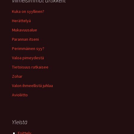
Viimeisimmät artikkelit
Kuka on syyllinen?
Herättelyä
Mukavuusalue
Parannan itseni
Perimmäinen syy?
Valoa pimeydestä
Tietoisuus ratkaisee
Zohar
Valon ihmeellistä juhlaa
Avioliitto
Yleistä
Esittely