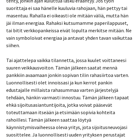
tehty, jonkin ajan kuluttua lasku erääntyy. Jos työn
suorittaja ei saa hänelle kuuluvia rahojaan, hän pettyy tai
masentuu. Rahalla ei oikeasti ole mitään väliä, mutta hän
jäi ilman energiaa. Rahaksi kutsumamme paperilappuset,
tai bitit verkkopankeissa eivät lopulta merkitse mitään. Ne
vain symboloivat energiaa ja antavat yhden tavan vaikuttaa
siihen.
Tai ajattelepa vaikka tilannetta, jossa kuulet voittaneesi
suuren veikkausvoiton. Tämän jälkeen saatat mennä
pankkiin avaamaan jonkin sopivan tilin rahasiirtoa varten.
Luonnollisesti olet innoissasi ja kun kerrot pankin
edustajalle millaista rahasummaa varten järjestelyjä
tehdään, hänkin varmasti innostuu. Tämän jälkeen tapaat
ehkä sijoitusasiantuntijoita, jotka voivat pääsevät
toteuttamaan itseään ja etsimään sopivia kohteita
rahoillesi. Tämän jälkeen saattaa löytyä
käynnistymisvaiheessa oleva yritys, jota sijoitusneuvojasi
suosittelee. Ja luonnollisesti uuden yrityksen perustajat