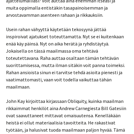
ajattelumalliasi? Voit auttaa aina enemmän itseäsi ja
muita oppimalla entistäkin tasapainoisemman ja
arvostavamman asenteen rahaan ja rikkauksiin.
Usein rahan vähyyttä käytetään tekosyynä jättää
inspiroivat ajatukset toteuttamatta. Nyt se ei kuitenkaan
enää käy päinsä. Nyt on aika herätä ja ryhdistäytyä.
Jokaisella on tässä maailmassa oma tehtävä
toteutettavana. Raha auttaa osaltaan tämän tehtävän
suorittamisessa, mutta ilman sitäkin voit panna toimeksi.
Rahan ansioista sinun ei tarvitse tehdä asioita pienesti ja
vaatimattomasti, vaan voit todella vaikuttaa tähän
maailmaan.
John Kay kirjoittaa kirjassaan Obliquity, kuinka maailman
rikkaimmat henkilöt aina Andrew Carnegiesta Bill Gatesiin
ovat saavuttaneet mittavat omaisuutensa. Kenelläkään
heistä ei ollut materiaalisia tavoitteita. He rakastivat
työtään, ja halusivat tuoda maailmaan paljon hyvää. Tämä