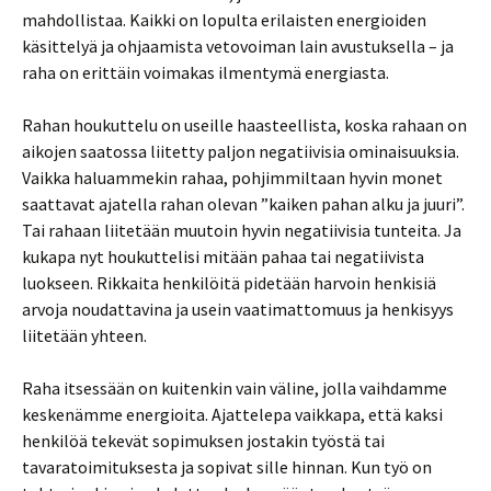
mahdollistaa. Kaikki on lopulta erilaisten energioiden
käsittelyä ja ohjaamista vetovoiman lain avustuksella – ja
raha on erittäin voimakas ilmentymä energiasta.
Rahan houkuttelu on useille haasteellista, koska rahaan on
aikojen saatossa liitetty paljon negatiivisia ominaisuuksia.
Vaikka haluammekin rahaa, pohjimmiltaan hyvin monet
saattavat ajatella rahan olevan ”kaiken pahan alku ja juuri”.
Tai rahaan liitetään muutoin hyvin negatiivisia tunteita. Ja
kukapa nyt houkuttelisi mitään pahaa tai negatiivista
luokseen. Rikkaita henkilöitä pidetään harvoin henkisiä
arvoja noudattavina ja usein vaatimattomuus ja henkisyys
liitetään yhteen.
Raha itsessään on kuitenkin vain väline, jolla vaihdamme
keskenämme energioita. Ajattelepa vaikkapa, että kaksi
henkilöä tekevät sopimuksen jostakin työstä tai
tavaratoimituksesta ja sopivat sille hinnan. Kun työ on