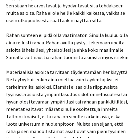
Sen sijaan he arvostavat ja hyödyntävät sitä tehdäkseen
muita asioita. Raha ei ole heille kaikki kaikessa, vaikka se
usein ulkopuolisesta saattaakin näyttää siltä.
Rahan suhteen ei pidä olla vaatimaton. Sinulla kuuluu olla
aina reilusti rahaa. Rahan avulla pystyt tekemään upeita
asioita läheisillesi, yhteisöllesi ja ehkä koko maailmalle.
Samalla voit nauttia rahan tuomista asioista myös itsekin.
Materiaalisia asioita tarvitaan täydentämään henkisyyttä.
Ne täytyy kuitenkin aina mieltää vain täydentäjiksi, ei
tärkeimmiksi asioiksi. Elämäsi ei saa olla riippuvaista
fyysisistä asioista ympärilläsi. Jos sidot onnellisuutesi tai
hyvän olosi tavaraan ympärilläsi tai rahaan pankkitililläsi,
menetät valtavat määrät sinulle osoitettuja ihmeitä.
Tällöin ilmaiset, että raha on sinulle tärkein asia, etkä
luota universumin huolenpitoon. Muista sen sijaan, että
raha ja sen mahdollistamat asiat ovat vain pieni fyysinen