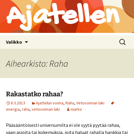
Ajatellen
Siirry
Haku:
Valikko
sisältöön
Aihearkisto: Raha
Rakastatko rahaa?
8.3.2013
Ajattelun voima
,
Raha
,
Vetovoiman laki
energia
,
raha
,
vetovoiman laki
marko
Pääsääntöisesti universumilta ei ole syytä pyytää rahaa,
vaan asioita tai kokemuksia, joita haluat rahalla hankkia tai