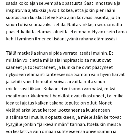
saada koko ajan selvempää opastusta. Saat innostavia ja
inspiroivia ajatuksia ja voit kokea, että jokin pieni ääni
suorastaan kuiskuttelee koko ajan korvaasi asioita, joita
sinun tulisi seuraavaksi tehdä. Näitä vinkkejä seuraamalla
pääset kaikilla elämäsi alueilla eteenpäin. Hyvin usein tämä
kehittyminen ilmenee lisääntyvänä rahana elämässäsi.
Tällä matkalla sinun ei pidä verrata itseäsi muihin. Et
millään voi tietää millaisia inspiraatioita muut ovat
saaneet ja toteuttaneet, ja kuinka he ovat päätyneet
nykyiseen elämäntilanteeseensa. Samoin vain hyvin harvat
ja kehittyneet henkilöt voivat arvailla mitä sinun
mielessäsi liikkuu. Kukaan ei voi sanoa varmaksi, miksi
maailman rikkaimmat henkilöt ovat rikastuneet, tai mikä
idea tai ajatus kaiken takana lopulta on ollut. Monet
vieläpä arkailevat kertoa luottaneensa kuudenteen
aistiinsa tai muuhun opastukseen, ja mielellään kertovat
kysyjille jonkin “järkevämmän” tarinan. Itsekukin meistä
voi keskittyä vain omaan suhteeseensa universumiin ja