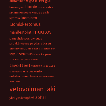
ego
energia
auttaminen
illuusio
henkisyys
inspiraatio
jakaminen
joulu
kuudes aisti
luominen
kynttilä
luomiskertomus
muutos
manifestointi
parisuhde
positiivisuus
proaktiivisuus
pyydä
ratkaisu
sielunkumppani
siivous
sisustaminen
syy ja seuraus
taivaankappaleet
tasa-arvo
tasapaino
tavoite
tavoitteet
tunteet
tähtimerkit
unet
uskonto
tähtimerkki
uutiskommentti
varmuus
vastaukset
vastaus
vetovoiman laki
zohar
yksi
ystävänpäivä