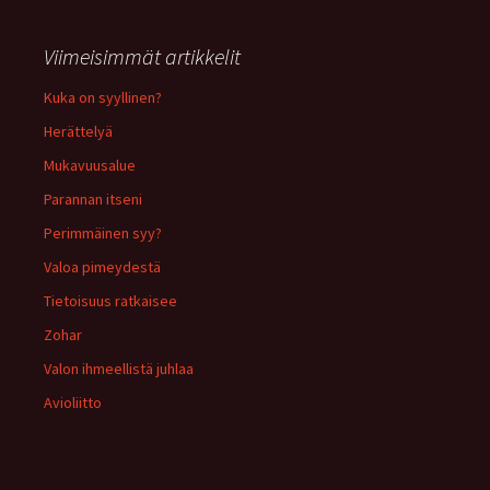
Viimeisimmät artikkelit
Kuka on syyllinen?
Herättelyä
Mukavuusalue
Parannan itseni
Perimmäinen syy?
Valoa pimeydestä
Tietoisuus ratkaisee
Zohar
Valon ihmeellistä juhlaa
Avioliitto