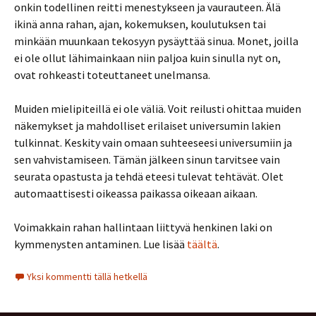
onkin todellinen reitti menestykseen ja vaurauteen. Älä
ikinä anna rahan, ajan, kokemuksen, koulutuksen tai
minkään muunkaan tekosyyn pysäyttää sinua. Monet, joilla
ei ole ollut lähimainkaan niin paljoa kuin sinulla nyt on,
ovat rohkeasti toteuttaneet unelmansa.
Muiden mielipiteillä ei ole väliä. Voit reilusti ohittaa muiden
näkemykset ja mahdolliset erilaiset universumin lakien
tulkinnat. Keskity vain omaan suhteeseesi universumiin ja
sen vahvistamiseen. Tämän jälkeen sinun tarvitsee vain
seurata opastusta ja tehdä eteesi tulevat tehtävät. Olet
automaattisesti oikeassa paikassa oikeaan aikaan.
Voimakkain rahan hallintaan liittyvä henkinen laki on
kymmenysten antaminen. Lue lisää
täältä
.
Yksi kommentti tällä hetkellä