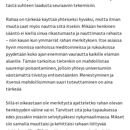
tästä suhteen laadusta seuraaviin tekemisiin.
Rahaa on tärkeää käyttää yhteiseksi hyväksi, mutta ilman
muuta saat myös nauttia siitä itsekin. Mikään henkinen
sääntö ei kiellä sinua rikastumasta ja nauttimasta rahasta
– niin kauan kun ymmärrät rahan merkityksen. Itse asiassa
hyvin monissa vanhoissa meditoinneissa ja rukouksissa
pyydetään koko ajan enemmän vaurautta kaikille elämän
alueille. Tämän tarkoitus tietenkin on mahdollistaa
suurempi poisantaminen, jolloin yhteys universumiin
väistämättä tiivistyy entisestäänkin. Menestyminen ja
itsensä mahdollisimman suuri toteuttaminen on aina
tärkeää.
Sillä ei oikeastaan ole merkitystä ajatteletko rahan olevan
henkisyyden väline vai ei. Tarvitset sitä joka tapauksessa
edes jossakin määrin selviytyäksesi nykymaailmassa. Mikset
siis samalla muuttaisi ja kehittäisi rahaan liittyvää