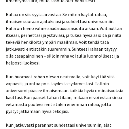
ilmentymä siitä, millä tasolla olet henkisesti.
Rahaa on siis syytä arvostaa. Se miten käytät rahaa,
ilmaisee suoraan ajatuksiasi ja suhdettasi universumiin.
Raha on hieno väline saada uusia asioita aikaan. Voit auttaa
itseäsi, perhettäsi ja ystäviäsi, ja tukea hyviä asioita ja niitä
tekeviä henkilöitä ympäri maailman. Voit tehdä tätä
jatkuvasti entistäkin suuremmin. Suhteesi rahaan täytyy
olla tasapainoinen – silloin raha voi tulla luonnollisesti ja
helposti luoksesi.
Kun huomaat rahan olevan neutraalia, voit käyttää sitä
vapaasti, ja antaa pois täydestä sydämestäsi. Tällöin
universumi pääsee ilmaisemaan kaikkia hyviä ominaisuuksia
kauttasi. Kun pääset tähän tilaan, mikään ei voi estää sinua
vetämästä puoleesi entistäkin enemmän rahaa, jotta
pystyt jatkamaan hyviä tekojasi.
Kun jatkuvasti parannat suhdettasi universumiin, alat