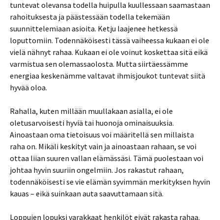
tuntevat olevansa todella huipulla kuullessaan saamastaan
rahoituksesta ja päästessään todella tekemään
suunnittelemiaan asioita. Ketju laajenee hetkessä
loputtomiin. Todennäköisesti tässä vaiheessa kukaan ei ole
vielä nähnyt rahaa. Kukaan ei ole voinut koskettaa sitä eikä
varmistua sen olemassaolosta. Mutta siirtäessämme
energiaa keskenämme valtavat ihmisjoukot tuntevat siitä
hyvää oloa.
Rahalla, kuten millään muullakaan asialla, ei ole
oletusarvoisesti hyviä tai huonoja ominaisuuksia.
Ainoastaan oma tietoisuus voi määritellä sen millaista
raha on. Mikäli keskityt vain ja ainoastaan rahaan, se voi
ottaa liian suuren vallan elämässäsi. Tämä puolestaan voi
johtaa hyvin suuriin ongelmiin. Jos rakastut rahaan,
todennäköisesti se vie elämän syvimmän merkityksen hyvin
kauas – eikä suinkaan auta saavuttamaan sitä.
Loppujen lopuksi varakkaat henkilöt eivät rakasta rahaa.