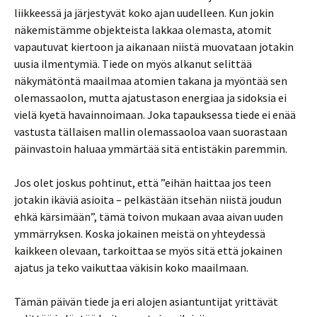
liikkeessä ja järjestyvät koko ajan uudelleen. Kun jokin
näkemistämme objekteista lakkaa olemasta, atomit
vapautuvat kiertoon ja aikanaan niistä muovataan jotakin
uusia ilmentymiä. Tiede on myös alkanut selittää
näkymätöntä maailmaa atomien takana ja myöntää sen
olemassaolon, mutta ajatustason energiaa ja sidoksia ei
vielä kyetä havainnoimaan. Joka tapauksessa tiede ei enää
vastusta tällaisen mallin olemassaoloa vaan suorastaan
päinvastoin haluaa ymmärtää sitä entistäkin paremmin.
Jos olet joskus pohtinut, että ”eihän haittaa jos teen
jotakin ikäviä asioita – pelkästään itsehän niistä joudun
ehkä kärsimään”, tämä toivon mukaan avaa aivan uuden
ymmärryksen. Koska jokainen meistä on yhteydessä
kaikkeen olevaan, tarkoittaa se myös sitä että jokainen
ajatus ja teko vaikuttaa väkisin koko maailmaan.
Tämän päivän tiede ja eri alojen asiantuntijat yrittävät