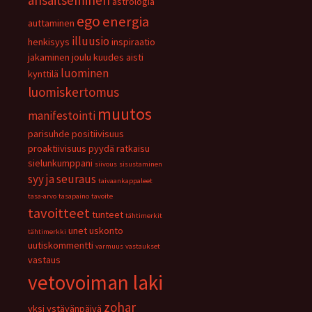
ansaitseminen
astrologia
ego
energia
auttaminen
illuusio
henkisyys
inspiraatio
jakaminen
joulu
kuudes aisti
luominen
kynttilä
luomiskertomus
muutos
manifestointi
parisuhde
positiivisuus
proaktiivisuus
pyydä
ratkaisu
sielunkumppani
siivous
sisustaminen
syy ja seuraus
taivaankappaleet
tasa-arvo
tasapaino
tavoite
tavoitteet
tunteet
tähtimerkit
unet
uskonto
tähtimerkki
uutiskommentti
varmuus
vastaukset
vastaus
vetovoiman laki
zohar
yksi
ystävänpäivä