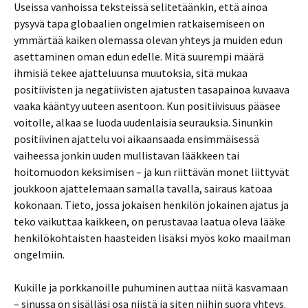
Useissa vanhoissa teksteissä selitetäänkin, että ainoa
pysyvä tapa globaalien ongelmien ratkaisemiseen on
ymmärtää kaiken olemassa olevan yhteys ja muiden edun
asettaminen oman edun edelle. Mitä suurempi määrä
ihmisiä tekee ajatteluunsa muutoksia, sitä mukaa
positiivisten ja negatiivisten ajatusten tasapainoa kuvaava
vaaka kääntyy uuteen asentoon. Kun positiivisuus pääsee
voitolle, alkaa se luoda uudenlaisia seurauksia. Sinunkin
positiivinen ajattelu voi aikaansaada ensimmäisessä
vaiheessa jonkin uuden mullistavan lääkkeen tai
hoitomuodon keksimisen – ja kun riittävän monet liittyvät
joukkoon ajattelemaan samalla tavalla, sairaus katoaa
kokonaan. Tieto, jossa jokaisen henkilön jokainen ajatus ja
teko vaikuttaa kaikkeen, on perustavaa laatua oleva lääke
henkilökohtaisten haasteiden lisäksi myös koko maailman
ongelmiin.
Kukille ja porkkanoille puhuminen auttaa niitä kasvamaan
– sinussa on sisälläsi osa niistä ja siten niihin suora yhteys.