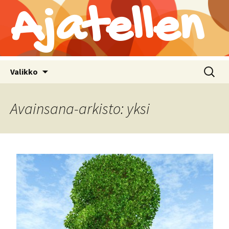
Ajatellen
Siirry
Haku:
Valikko
sisältöön
Avainsana-arkisto: yksi