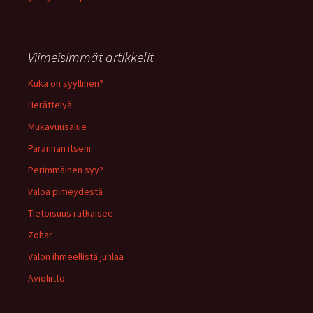
Viimeisimmät artikkelit
Kuka on syyllinen?
Herättelyä
Mukavuusalue
Parannan itseni
Perimmäinen syy?
Valoa pimeydestä
Tietoisuus ratkaisee
Zohar
Valon ihmeellistä juhlaa
Avioliitto