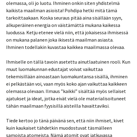
olemassa, oli jo luotu. Ihminen onkin siten yhdistelmä
kaikista maailman asioista! Pohdipa hetki mitä tämä
tarkoittaakaan. Koska seuraus pitää aina sisällään syyn,
alkuperäinen energia on väistämättä mukana kaikessa
luodussa. Ketju etenee vielä niin, että jokaisessa ihmisessä
on mukana palanen joka ikisestä maailman asiasta.
Ihminen todellakin kuvastaa kaikkea maailmassa olevaa.
Ihmiselle on tällä tavoin asetettu ainutlaatuinen rooli. Kun
muut luomakunnan edustajat voivat vaikuttaa
tekemisillään ainoastaan luomakuntansa sisällä, ihminen
ei pelkästään voi, vaan myös koko ajan vaikuttaa kaikkeen
olemassa olevaan. Ilmaus ”kaikki” sisältää myös sellaiset
ajatukset ja ideat, jotka eivät vielä ole materialisoituneet
tähän maailmaan fyysisillä aisteilla havaittaviksi.
Tiede kertoo jo tänä päivänä sen, että niin ihmiset, kivet
kuin kaukaiset tähdetkin muodostuvat täsmälleen
samoista atomeista. Nämä atomit ovat jatkuvassa