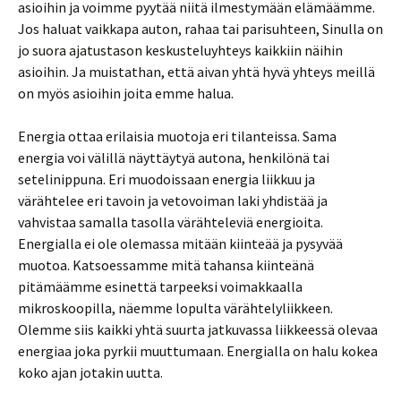
asioihin ja voimme pyytää niitä ilmestymään elämäämme.
Jos haluat vaikkapa auton, rahaa tai parisuhteen, Sinulla on
jo suora ajatustason keskusteluyhteys kaikkiin näihin
asioihin. Ja muistathan, että aivan yhtä hyvä yhteys meillä
on myös asioihin joita emme halua.
Energia ottaa erilaisia muotoja eri tilanteissa. Sama
energia voi välillä näyttäytyä autona, henkilönä tai
setelinippuna. Eri muodoissaan energia liikkuu ja
värähtelee eri tavoin ja vetovoiman laki yhdistää ja
vahvistaa samalla tasolla värähteleviä energioita.
Energialla ei ole olemassa mitään kiinteää ja pysyvää
muotoa. Katsoessamme mitä tahansa kiinteänä
pitämäämme esinettä tarpeeksi voimakkaalla
mikroskoopilla, näemme lopulta värähtelyliikkeen.
Olemme siis kaikki yhtä suurta jatkuvassa liikkeessä olevaa
energiaa joka pyrkii muuttumaan. Energialla on halu kokea
koko ajan jotakin uutta.