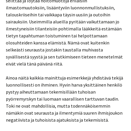
selittää ja löytää hoitomuotoja erilaisiin
ilmastomuutoksiin, lisääntyviin luonnonmullistuksiin,
talouskriiseihin tai vaikkapa täysin uusiin ja outoihin
sairauksiin. Useimmilla alueilla pyritään vaikuttamaan jo
ilmestyneisiin tilanteisiin pohtimalla lääkkeitä estämään
tietyn tapahtuman toistuminen tai helpottamaan
olosuhteiden kanssa elämistä. Nämä ovat kuitenkin
selkeästi seurausta jostakin taustalla muhivasta
syvällisestä syystä ja sen tutkimiseen tieteen menetelmät
eivät vielä tänä päivänä riitä.
Ainoa näitä kaikkia mainittuja esimerkkejä yhdistävä tekijä
luonnollisesti on ihminen. Hyvin harva yksittäinen henkilö
pystyy aiheuttamaan tekemisillään tuhoisan
pyörremyrskyn tai luomaan vaarallisen tarttuvan taudin.
Toki ne ovat mahdollisia, mutta todennäköisemmin
nämäkin ovat seurausta ja ilmentymiä suuren ihmisjoukon
negatiivista ja tuhoisista ajatuksista ja tekemisistä.