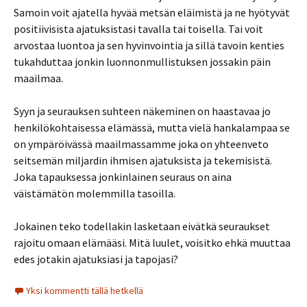
Samoin voit ajatella hyvää metsän eläimistä ja ne hyötyvät
positiivisista ajatuksistasi tavalla tai toisella. Tai voit
arvostaa luontoa ja sen hyvinvointia ja sillä tavoin kenties
tukahduttaa jonkin luonnonmullistuksen jossakin päin
maailmaa.
Syyn ja seurauksen suhteen näkeminen on haastavaa jo
henkilökohtaisessa elämässä, mutta vielä hankalampaa se
on ympäröivässä maailmassamme joka on yhteenveto
seitsemän miljardin ihmisen ajatuksista ja tekemisistä.
Joka tapauksessa jonkinlainen seuraus on aina
väistämätön molemmilla tasoilla.
Jokainen teko todellakin lasketaan eivätkä seuraukset
rajoitu omaan elämääsi. Mitä luulet, voisitko ehkä muuttaa
edes jotakin ajatuksiasi ja tapojasi?
Yksi kommentti tällä hetkellä