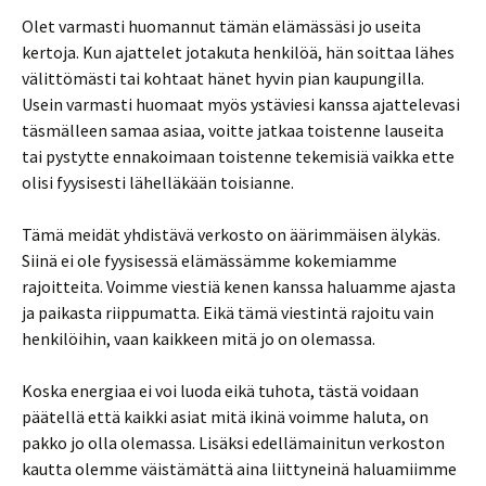
Olet varmasti huomannut tämän elämässäsi jo useita
kertoja. Kun ajattelet jotakuta henkilöä, hän soittaa lähes
välittömästi tai kohtaat hänet hyvin pian kaupungilla.
Usein varmasti huomaat myös ystäviesi kanssa ajattelevasi
täsmälleen samaa asiaa, voitte jatkaa toistenne lauseita
tai pystytte ennakoimaan toistenne tekemisiä vaikka ette
olisi fyysisesti lähelläkään toisianne.
Tämä meidät yhdistävä verkosto on äärimmäisen älykäs.
Siinä ei ole fyysisessä elämässämme kokemiamme
rajoitteita. Voimme viestiä kenen kanssa haluamme ajasta
ja paikasta riippumatta. Eikä tämä viestintä rajoitu vain
henkilöihin, vaan kaikkeen mitä jo on olemassa.
Koska energiaa ei voi luoda eikä tuhota, tästä voidaan
päätellä että kaikki asiat mitä ikinä voimme haluta, on
pakko jo olla olemassa. Lisäksi edellämainitun verkoston
kautta olemme väistämättä aina liittyneinä haluamiimme