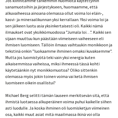
Jos kiinnitämme tarkemmin huomiota käytettyihin
sanamuotoihin ja järjestykseen, huomaamme, että
alkuvaiheessa ainoana olemassa ollut voima loi eläin-,
kasvi- ja mineraalikunnan yksi kerrallaan. Yksi voima loi ja
sen jälkeen luotu asia yksinkertaisesti oli. Kaikki nämä
ilmaukset ovat yksikkömuodossa ”Jumala loi…”. Kaikki sen
sijaan muuttuu kun päästään viimeiseen vaiheeseen eli
ihmisen luomiseen. Tällöin ilmaus vaihtuukin monikkoon ja
tekstinä onkin ”luokaamme ihminen omaksi kuvaksemme”.
Mutta jos luomistyötä teki vain yksi energia kuten
aikaisemmissa vaiheissa, miksi ihmeessä tässä kohti
käytetäänkin nyt monikkomuotoa? Oliko sittenkin
olemassa myös jokin toinen voima vai ketä ihmisen
luomiseen oikein osallistui?
Michael Berg selitti tämän lauseen merkitsevän sitä, että
ihmistä luotaessa alkuperäinen voima puhui kaikelle siihen
asti luodulle. Ja koska ihminen oli luomisketjun viimeinen
osa, kaikki muut asiat mitä maailmassa ikinä voi olla