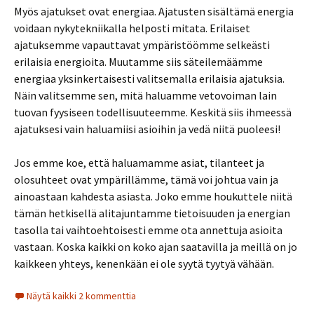
Myös ajatukset ovat energiaa. Ajatusten sisältämä energia
voidaan nykytekniikalla helposti mitata. Erilaiset
ajatuksemme vapauttavat ympäristöömme selkeästi
erilaisia energioita. Muutamme siis säteilemäämme
energiaa yksinkertaisesti valitsemalla erilaisia ajatuksia.
Näin valitsemme sen, mitä haluamme vetovoiman lain
tuovan fyysiseen todellisuuteemme. Keskitä siis ihmeessä
ajatuksesi vain haluamiisi asioihin ja vedä niitä puoleesi!
Jos emme koe, että haluamamme asiat, tilanteet ja
olosuhteet ovat ympärillämme, tämä voi johtua vain ja
ainoastaan kahdesta asiasta. Joko emme houkuttele niitä
tämän hetkisellä alitajuntamme tietoisuuden ja energian
tasolla tai vaihtoehtoisesti emme ota annettuja asioita
vastaan. Koska kaikki on koko ajan saatavilla ja meillä on jo
kaikkeen yhteys, kenenkään ei ole syytä tyytyä vähään.
Näytä kaikki 2 kommenttia