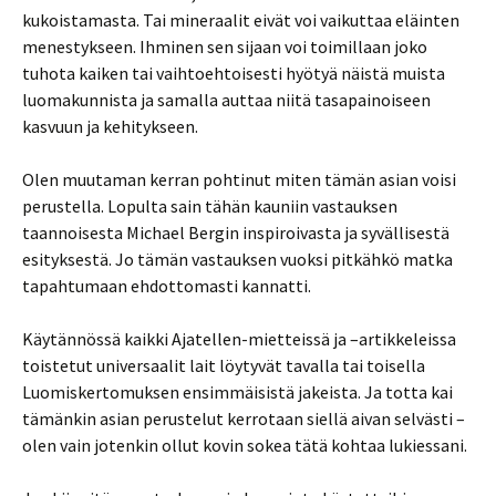
kukoistamasta. Tai mineraalit eivät voi vaikuttaa eläinten
menestykseen. Ihminen sen sijaan voi toimillaan joko
tuhota kaiken tai vaihtoehtoisesti hyötyä näistä muista
luomakunnista ja samalla auttaa niitä tasapainoiseen
kasvuun ja kehitykseen.
Olen muutaman kerran pohtinut miten tämän asian voisi
perustella. Lopulta sain tähän kauniin vastauksen
taannoisesta Michael Bergin inspiroivasta ja syvällisestä
esityksestä. Jo tämän vastauksen vuoksi pitkähkö matka
tapahtumaan ehdottomasti kannatti.
Käytännössä kaikki Ajatellen-mietteissä ja –artikkeleissa
toistetut universaalit lait löytyvät tavalla tai toisella
Luomiskertomuksen ensimmäisistä jakeista. Ja totta kai
tämänkin asian perustelut kerrotaan siellä aivan selvästi –
olen vain jotenkin ollut kovin sokea tätä kohtaa lukiessani.