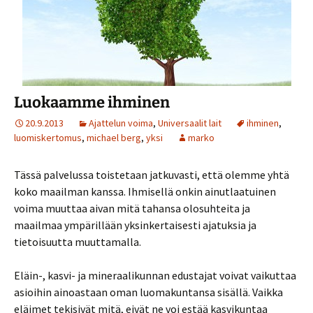
Luokaamme ihminen
20.9.2013
Ajattelun voima
,
Universaalit lait
ihminen
,
luomiskertomus
,
michael berg
,
yksi
marko
Tässä palvelussa toistetaan jatkuvasti, että olemme yhtä
koko maailman kanssa. Ihmisellä onkin ainutlaatuinen
voima muuttaa aivan mitä tahansa olosuhteita ja
maailmaa ympärillään yksinkertaisesti ajatuksia ja
tietoisuutta muuttamalla.
Eläin-, kasvi- ja mineraalikunnan edustajat voivat vaikuttaa
asioihin ainoastaan oman luomakuntansa sisällä. Vaikka
eläimet tekisivät mitä, eivät ne voi estää kasvikuntaa