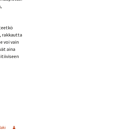
,
 teetkö
a, rakkautta
e voi vain
vät aina
tiiviseen
laki