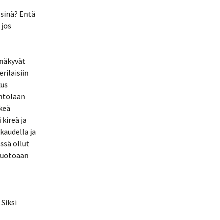
sinä? Entä
 jos
 näkyvät
rilaisiin
kus
intolaan
keä
kireä ja
kaudella ja
ssä ollut
 muotoaan
 Siksi