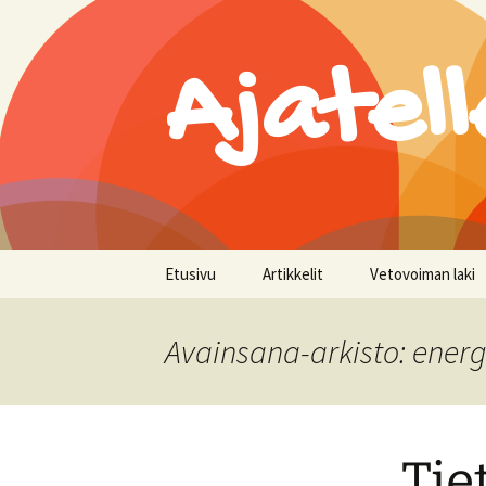
Ajatell
Siirry
Etusivu
Artikkelit
Vetovoiman laki
sisältöön
Avainsana-arkisto: energ
Tie