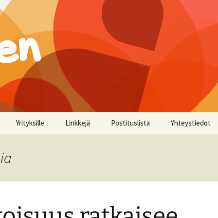
en
Yrityksille
Linkkejä
Postituslista
Yhteystiedot
ia
toisuus ratkaisee