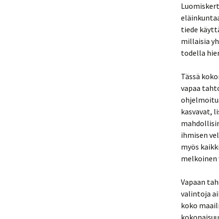
Luomiskerto
eläinkuntaa
tiede käytt
millaisia y
todella hie
Tässä koko
vapaa tahto
ohjelmoitua
kasvavat, l
mahdollisi
ihmisen vel
myös kaikki
melkoinen 
Vapaan tah
valintoja a
koko maail
kokonaisuus