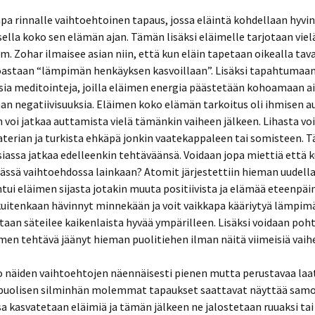
pa rinnalle vaihtoehtoinen tapaus, jossa eläintä kohdellaan hyvin 
ella koko sen elämän ajan. Tämän lisäksi eläimelle tarjotaan viel
. Zohar ilmaisee asian niin, että kun eläin tapetaan oikealla tava
oastaan “lämpimän henkäyksen kasvoillaan”. Lisäksi tapahtumaan t
sia meditointeja, joilla eläimen energia päästetään kohoamaan ai
man negatiivisuuksia. Eläimen koko elämän tarkoitus oli ihmisen 
in voi jatkaa auttamista vielä tämänkin vaiheen jälkeen. Lihasta vo
erian ja turkista ehkäpä jonkin vaatekappaleen tai somisteen. Tä
asiassa jatkaa edelleenkin tehtäväänsä. Voidaan jopa miettiä että 
tässä vaihtoehdossa lainkaan? Atomit järjestettiin hieman uudella 
ntui eläimen sijasta jotakin muuta positiivista ja elämää eteenpäin
kuitenkaan hävinnyt minnekään ja voit vaikkapa kääriytyä lämpim
taan säteilee kaikenlaista hyvää ympärilleen. Lisäksi voidaan pohti
imen tehtävä jäänyt hieman puolitiehen ilman näitä viimeisiä vaih
näiden vaihtoehtojen näennäisesti pienen mutta perustavaa laa
puolisen silminhän molemmat tapaukset saattavat näyttää samoi
kasvatetaan eläimiä ja tämän jälkeen ne jalostetaan ruuaksi tai