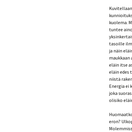
Kuvitellaan
kunnioituks
kuolema. Mm
tuntee ain
yksinkertai
tasoille il
ja näin elä
maukkaan at
eläin itse 
eläin edes 
niistä rake
Energia ei 
joka suoras
olisiko elä
Huomaatko 
eron? Ulko
Molemmissa 