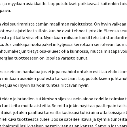
i ja myydään asiakkaille. Lopputulokset poikkeavat kuitenkin toi
päivä.
 yksi suurimmista tämän maailman rajoitteista. On hyvin vaikeaa
öt ovat ajatelleet silloin kun he ovat tehneet jotakin. Yleensä se
asta pitkällä viiveellä. Myöskään mikään luokittelu tai standardi e
sa. Jos vaikkapa ruokapaketin kyljessä kerrotaan sen olevan luom
htumaketjun tietyt osa-alueet olla kunnossa, mutta mistäpä vois
nergiaa tuotteeseen on lopulta varastoitunut.
si usein on hankalaa jos ei jopa mahdotontakin esittää ehdotto
ä minkään asioiden puolesta tai vastaan. Lopputulokseen johtanu
tjua voi hyvin harvoin tuntea riittävän hyvin.
eiden ja brändien tutkimisen sijasta usein ainoa todella toimiva 
 tuotteita muilla aisteilla. Se miltä jokin näyttää päällepäin tai k
itäisit jotakin päälläsi tai esillä kodissasi tulisi aina olla toissijaist
ielikuva tuotteesta tulee. Jos se säteilee ikäviä ja kylmiä tunteita,
parhaimmillasi kyseisen negatiivisen asian kanssa. Samoin jos vaat