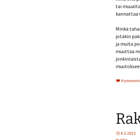
tai muualta
kannattaa v
Minkä tahan
jotakin pak
ja muita pos
muuttaa muo
jonkinlaist
muutoksee
Komment
Rak
8.3.2013
marko