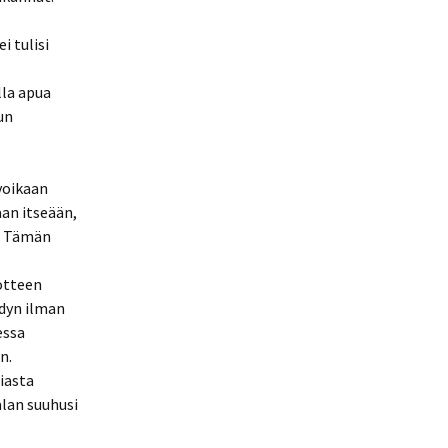
i tulisi
lla apua
un
 voikaan
aan itseään,
a. Tämän
uotteen
dyn ilman
essa
n.
giasta
alan suuhusi