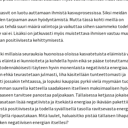
kasvit on luotu auttamaan ihmistä kasvuprosessissa. Siksi meidän e
iden tarjoaman avun hyödyntämistä. Mutta tässä kohti meillä on
s tehdä suuri määrä valintoja ja vaikuttaa siihen saammeko tode
vai ei. Lisäksi on jatkuvasti myös muistettava ihmisen vastuu mu
n positiivisesta kehittymisestä.
ki millaisia seurauksia huonoissa oloissa kasvatetuista eläimistä
s eläintä ei kunnioiteta ja kohdella hyvin eikä se pääse toteuttam
 todennäköisesti täyteen hyvin monenlaista negatiivista energia
in ehkä teurastetaan julmasti, liha käsitellään tunteettomasti ja
ti jossakin tehtaassa, ja lopuksi kauppias pyrkii vielä myymään t
mman suurella katteella saadakseen itselleen maksimaalisen hyö
aaseen tarvitsee panostaa paljoakaan. Tällaisessa ketjussa jokais
asataan lisää negatiivista ja itsekästä energiaa jo ikävään pakettii
stä positiivisesta ja todella syvällisellä tasolla ravitsevasta ener
äljellä ripaustakaan. Mitä luulet, haluaisitko pistää tällaisen lihap
iken negatiivisen energian itsellesi?