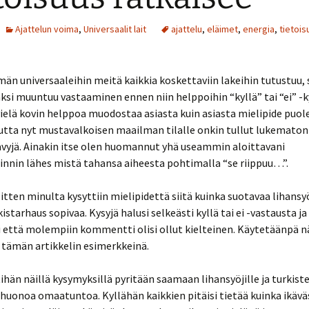
Ajattelun voima
,
Universaalit lait
ajattelu
,
eläimet
,
energia
,
tietois
n universaaleihin meitä kaikkia koskettaviin lakeihin tutustuu, 
i muuntuu vastaaminen ennen niin helppoihin “kyllä” tai “ei” -k
vielä kovin helppoa muodostaa asiasta kuin asiasta mielipide puole
utta nyt mustavalkoisen maailman tilalle onkin tullut lukemato
vyjä. Ainakin itse olen huomannut yhä useammin aloittavani
nin lähes mistä tahansa aiheesta pohtimalla “se riippuu…”.
sitten minulta kysyttiin mielipidettä siitä kuinka suotavaa lihan
istarhaus sopivaa. Kysyjä halusi selkeästi kyllä tai ei -vastausta ja
i että molempiin kommentti olisi ollut kielteinen. Käytetäänpä n
 tämän artikkelin esimerkkeinä.
tihän näillä kysymyksillä pyritään saamaan lihansyöjille ja turkist
 huonoa omaatuntoa. Kyllähän kaikkien pitäisi tietää kuinka ikävä