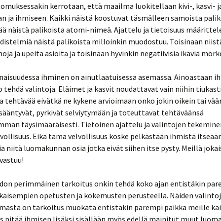
muksessakin kerrotaan, että maailma luokitellaan kivi-, kasvi- j
n ja ihmiseen. Kaikki näistä koostuvat täsmälleen samoista paliko
ää näistä palikoista atomi-nimeä. Ajattelu ja tietoisuus määrittel
hdistelmiä näistä palikoista milloinkin muodostuu. Toisinaan niist
noja ja upeita asioita ja toisinaan hyvinkin negatiivisia ikäviä mörk
naisuudessa ihminen on ainutlaatuisessa asemassa. Ainoastaan ih
 tehdä valintoja. Eläimet ja kasvit noudattavat vain niihin tiukast
 tehtävää eivätkä ne kykene arvioimaan onko jokin oikein tai väär
isääntyvät, pyrkivät selviytymään ja toteuttavat tehtäväänsä
mman täysimääräisesti. Tietoinen ajattelu ja valintojen tekemine
vollisuus. Eikä tämä velvollisuus koske pelkästään ihmistä itseää
a niitä luomakunnan osia jotka eivät siihen itse pysty. Meillä jokais
vastuu!
don perimmäinen tarkoitus onkin tehdä koko ajan entistäkin pa
ikaisempien opetusten ja kokemusten perusteella. Näiden valinto
masta on tarkoitus muokata entistäkin parempi paikka meille kai
 pitää ihmisen lisäksi sisällään myös edellä mainitut muut luom