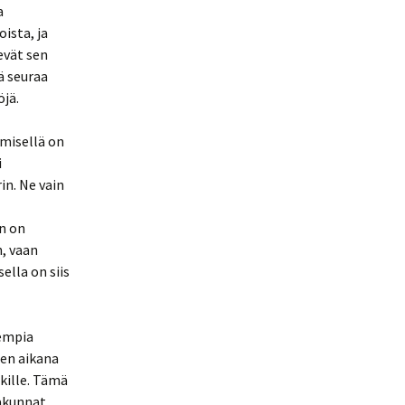
a
ista, ja
evät sen
ä seuraa
öjä.
misellä on
i
in. Ne vain
n on
n, vaan
ella on siis
rempia
jen aikana
kille. Tämä
akunnat.