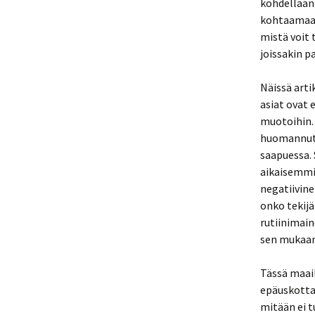
kohdellaan 
kohtaamaan
mistä voit 
joissakin p
Näissä arti
asiat ovat 
muotoihin. 
huomannut r
saapuessa.
aikaisemmin
negatiivine
onko tekijä
rutiinimain
sen mukaan 
Tässä maail
epäuskottav
mitään ei t