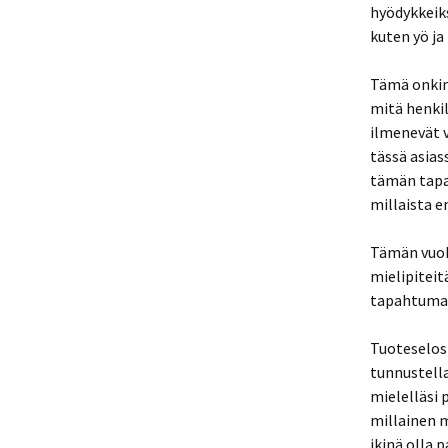
hyödykkeiks
kuten yö ja 
Tämä onkin
mitä henkil
ilmenevät v
tässä asias
tämän tapa
millaista e
Tämän vuok
mielipiteit
tapahtumake
Tuoteselost
tunnustella
mielelläsi p
millainen m
ikinä olla 