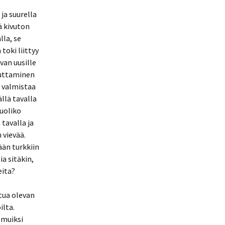
ja suurella
ä kivuton
lla, se
oki liittyy
van uusille
auttaminen
i valmistaa
llä tavalla
kuoliko
tavalla ja
 vievää.
ään turkkiin
a sitäkin,
eita?
tua olevan
lta.
 muiksi