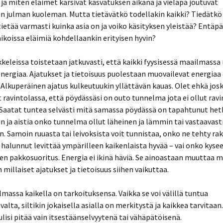
ja miten eläimet kärsivät kasvatuksen aikana ja vieläpä joutuvat
 julman kuoleman. Mutta tietävätkö todellakin kaikki? Tiedätkö 
tietää varmasti kuinka asia on ja voiko käsityksen yleistää? Entäpä
aikoissa eläimiä kohdellaankin erityisen hyvin?
kkeleissa toistetaan jatkuvasti, että kaikki fyysisessä maailmassa
energiaa. Ajatukset ja tietoisuus puolestaan muovailevat energiaa e
Alkuperäinen ajatus kulkeutuukin yllättävän kauas. Olet ehkä jos
avintolassa, että pöydässäsi on outo tunnelma jota ei ollut rav
 Saatat tuntea selvästi mitä samassa pöydässä on tapahtunut het
 ja aistia onko tunnelma ollut läheinen ja lämmin tai vastaavasti 
n. Samoin ruuasta tai leivoksista voit tunnistaa, onko ne tehty rak
 halunnut levittää ympärilleen kaikenlaista hyvää – vai onko kysee
en pakkosuoritus. Energia ei ikinä häviä. Se ainoastaan muuttaa
millaiset ajatukset ja tietoisuus siihen vaikuttaa.
massa kaikella on tarkoituksensa. Vaikka se voi välillä tuntua
alta, siltikin jokaisella asialla on merkitystä ja kaikkea tarvitaan.
ulisi pitää vain itsestäänselvyytenä tai vähäpätöisenä.