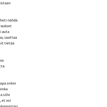
sistaan
 heti nähdä
uraukset
i auta
ua, saattaa
it tietää
mia
tta
tapa onkin
uinka
a sille
 et voi
ekaapistasi