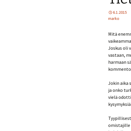
6.1.2015
marko
Mitä enemmä
vaikeammaks
Joskus oli 
vastaan, m
harmaan sä
kommentoin
Jokin aika 
ja onko turk
vielä odott
kysymyksiä
Tyypillises
omistajille