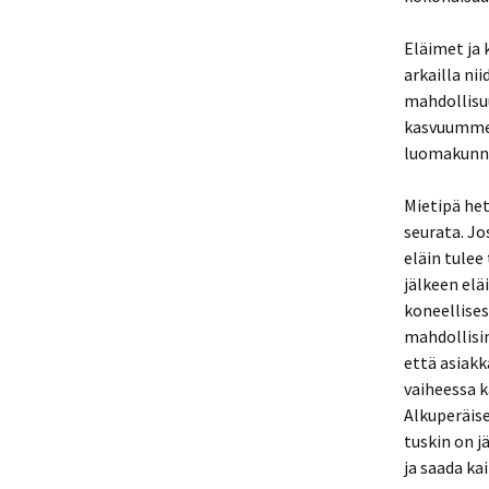
Eläimet ja 
arkailla ni
mahdollisuu
kasvuumme 
luomakunna
Mietipä het
seurata. Jo
eläin tulee
jälkeen elä
koneellises
mahdollisi
että asiakk
vaiheessa k
Alkuperäise
tuskin on j
ja saada ka