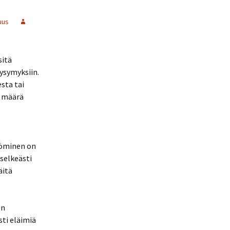
uus
sitä
ysymyksiin.
sta tai
n määrä
syöminen on
 selkeästi
äitä
en
sti eläimiä