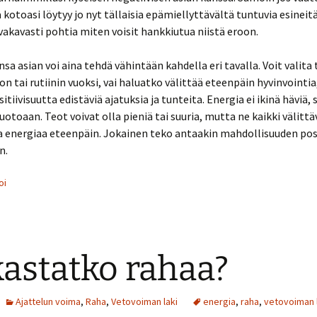
 kotoasi löytyy jo nyt tällaisia epämiellyttävältä tuntuvia esineitä
akavasti pohtia miten voisit hankkiutua niistä eroon.
sa asian voi aina tehdä vähintään kahdella eri tavalla. Voit valita
on tai rutiinin vuoksi, vai haluatko välittää eteenpäin hyvinvointi
itiivisuutta edistäviä ajatuksia ja tunteita. Energia ei ikinä häviä, s
toaan. Teot voivat olla pieniä tai suuria, mutta ne kaikki välittä
a energiaa eteenpäin. Jokainen teko antaakin mahdollisuuden posi
n.
oi
astatko rahaa?
Ajattelun voima
,
Raha
,
Vetovoiman laki
energia
,
raha
,
vetovoiman 