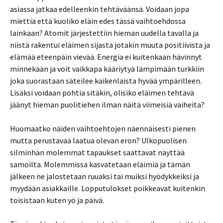
asiassa jatkaa edelleenkin tehtäväänsä. Voidaan jopa
miettiä että kuoliko eläin edes tässä vaihtoehdossa
lainkaan? Atomit järjestettiin hieman uudella tavalla ja
niistä rakentui eläimen sijasta jotakin muuta positiivista ja
elämää eteenpäin vievää. Energia ei kuitenkaan hävinnyt
minnekään ja voit vaikkapa kääriytyä lämpimään turkkiin
joka suorastaan säteilee kaikenlaista hyvää ympärilleen.
Lisäksi voidaan pohtia sitäkin, olisiko eläimen tehtävä
jäänyt hieman puolitiehen ilman näitä viimeisiä vaiheita?
Huomaatko näiden vaihtoehtojen näennäisesti pienen
mutta perustavaa laatua olevan eron? Ulkopuolisen
silminhän molemmat tapaukset saattavat näyttää
samoilta. Molemmissa kasvatetaan eläimiä ja tämän
jälkeen ne jalostetaan ruuaksi tai muiksi hyödykkeiksi ja
myydään asiakkaille. Lopputulokset poikkeavat kuitenkin
toisistaan kuten yö ja päivä.