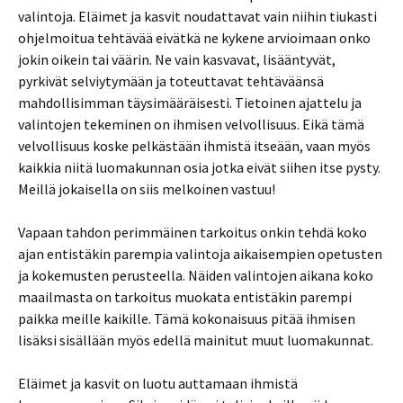
valintoja. Eläimet ja kasvit noudattavat vain niihin tiukasti
ohjelmoitua tehtävää eivätkä ne kykene arvioimaan onko
jokin oikein tai väärin. Ne vain kasvavat, lisääntyvät,
pyrkivät selviytymään ja toteuttavat tehtäväänsä
mahdollisimman täysimääräisesti. Tietoinen ajattelu ja
valintojen tekeminen on ihmisen velvollisuus. Eikä tämä
velvollisuus koske pelkästään ihmistä itseään, vaan myös
kaikkia niitä luomakunnan osia jotka eivät siihen itse pysty.
Meillä jokaisella on siis melkoinen vastuu!
Vapaan tahdon perimmäinen tarkoitus onkin tehdä koko
ajan entistäkin parempia valintoja aikaisempien opetusten
ja kokemusten perusteella. Näiden valintojen aikana koko
maailmasta on tarkoitus muokata entistäkin parempi
paikka meille kaikille. Tämä kokonaisuus pitää ihmisen
lisäksi sisällään myös edellä mainitut muut luomakunnat.
Eläimet ja kasvit on luotu auttamaan ihmistä