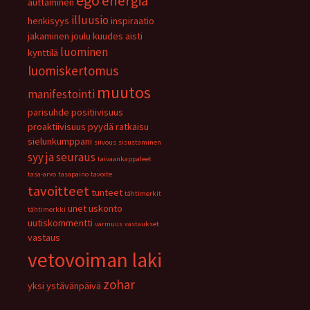
ego
energia
auttaminen
illuusio
henkisyys
inspiraatio
jakaminen
joulu
kuudes aisti
luominen
kynttilä
luomiskertomus
muutos
manifestointi
parisuhde
positiivisuus
proaktiivisuus
pyydä
ratkaisu
sielunkumppani
siivous
sisustaminen
syy ja seuraus
taivaankappaleet
tasa-arvo
tasapaino
tavoite
tavoitteet
tunteet
tähtimerkit
unet
uskonto
tähtimerkki
uutiskommentti
varmuus
vastaukset
vastaus
vetovoiman laki
zohar
yksi
ystävänpäivä