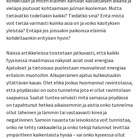
kohdellaan ja miten eläimet kärsivät kasvatuksen aikana ja
vieläpä joutuvat kohtaamaan julman kuoleman. Mutta
tietävätkö todellakin kaikki? Tiedätkö sinä? Entä mistä
voit tietää varmasti kuinka asia on ja voiko käsityksen
yleistää? Entäpä jos joissakin paikoissa eläimiä
kohdellaankin erityisen hyvin?
Näissä artikkeleissa toistetaan jatkuvasti, että kaikki
fyysisessä maailmassa näkyvät asiat ovat energiaa.
Ajatukset ja tietoisuus puolestaan muovailevat energiaa
erilaisiin muotoihin. Alkuperäinen ajatus kulkeutuukin
yllättävän kauas. Olet ehkä joskus huomannut ravintolassa,
että pöydässäsi on outo tunnelma jota ei ollut ravintolaan
saapuessa. Saatat tuntea selvästi mitä samassa pöydässä
on tapahtunut hetkeä aikaisemmin ja aistia onko tunnelma
ollut läheinen ja lämmin tai vastaavasti kireä ja
negatiivinen. Samoin ruuasta tai leivoksista voit tunnistaa,
onko ne tehty rakkaudella ja onko tekijä halunnut levittää
ympärilleen kaikenlaista hyvää – vai onko kyseessä ollut