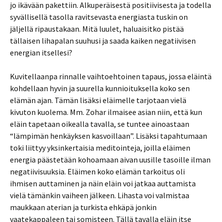
jo ikävään pakettiin. Alkuperäisestä positiivisesta ja todella
syvällisellä tasolla ravitsevasta energiasta tuskin on
jäljellä ripaustakaan. Mitä luulet, haluaisitko pistää
tällaisen lihapalan suuhusi ja saada kaiken negatiivisen
energian itsellesi?
Kuvitellaanpa rinnalle vaihtoehtoinen tapaus, jossa eläintä
kohdellaan hyvin ja suurella kunnioituksella koko sen
elämän ajan. Tämän lisäksi eläimelle tarjotaan vielä
kivuton kuolema. Mm. Zohar ilmaisee asian niin, että kun
eläin tapetaan oikealla tavalla, se tuntee ainoastaan
“lämpimän henkäyksen kasvoillaan”. Lisäksi tapahtumaan
toki liittyy yksinkertaisia meditointeja, joilla eläimen
energia päästetään kohoamaan aivan uusille tasoille ilman
negatiivisuuksia. Eläimen koko elämän tarkoitus oli
ihmisen auttaminen ja näin eläin voi jatkaa auttamista
vielä tämänkin vaiheen jälkeen. Lihasta voi valmistaa
maukkaan aterian ja turkista ehkäpä jonkin
vaatekappaleen tai somisteen. Tällä tavalla eläin itse