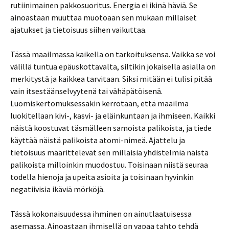
rutiinimainen pakkosuoritus. Energia ei ikinä häviä. Se
ainoastaan muuttaa muotoaan sen mukaan millaiset
ajatukset ja tietoisuus siihen vaikuttaa.
Tässä maailmassa kaikella on tarkoituksensa. Vaikka se voi
välillä tuntua epäuskottavalta, siltikin jokaisella asialla on
merkitystä ja kaikkea tarvitaan. Siksi mitään ei tulisi pitää
vain itsestäänselvyytenä tai vähäpätöisenä.
Luomiskertomuksessakin kerrotaan, että maailma
luokitellaan kivi-, kasvi- ja eläinkuntaan ja ihmiseen. Kaikki
näistä koostuvat täsmälleen samoista palikoista, ja tiede
käyttää näistä palikoista atomi-nimeä. Ajattelu ja
tietoisuus määrittelevät sen millaisia yhdistelmiä näistä
palikoista milloinkin muodostuu. Toisinaan niistä seuraa
todella hienoja ja upeita asioita ja toisinaan hyvinkin
negatiivisia ikäviä mörköjä.
Tässä kokonaisuudessa ihminen on ainutlaatuisessa
asemassa. Ainoastaan ihmisellä on vapaa tahto tehdä