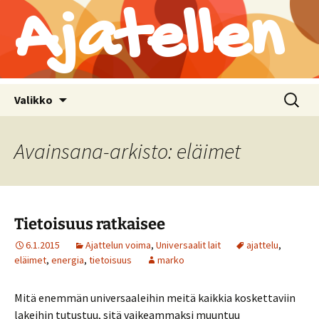
Ajatellen
Siirry
Haku:
Valikko
sisältöön
Avainsana-arkisto: eläimet
Tietoisuus ratkaisee
6.1.2015
Ajattelun voima
,
Universaalit lait
ajattelu
,
eläimet
,
energia
,
tietoisuus
marko
Mitä enemmän universaaleihin meitä kaikkia koskettaviin
lakeihin tutustuu, sitä vaikeammaksi muuntuu