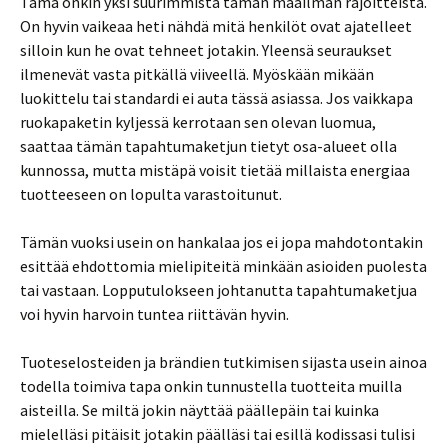
Tämä onkin yksi suurimmista tämän maailman rajoitteista.
On hyvin vaikeaa heti nähdä mitä henkilöt ovat ajatelleet
silloin kun he ovat tehneet jotakin. Yleensä seuraukset
ilmenevät vasta pitkällä viiveellä. Myöskään mikään
luokittelu tai standardi ei auta tässä asiassa. Jos vaikkapa
ruokapaketin kyljessä kerrotaan sen olevan luomua,
saattaa tämän tapahtumaketjun tietyt osa-alueet olla
kunnossa, mutta mistäpä voisit tietää millaista energiaa
tuotteeseen on lopulta varastoitunut.
Tämän vuoksi usein on hankalaa jos ei jopa mahdotontakin
esittää ehdottomia mielipiteitä minkään asioiden puolesta
tai vastaan. Lopputulokseen johtanutta tapahtumaketjua
voi hyvin harvoin tuntea riittävän hyvin.
Tuoteselosteiden ja brändien tutkimisen sijasta usein ainoa
todella toimiva tapa onkin tunnustella tuotteita muilla
aisteilla. Se miltä jokin näyttää päällepäin tai kuinka
mielelläsi pitäisit jotakin päälläsi tai esillä kodissasi tulisi