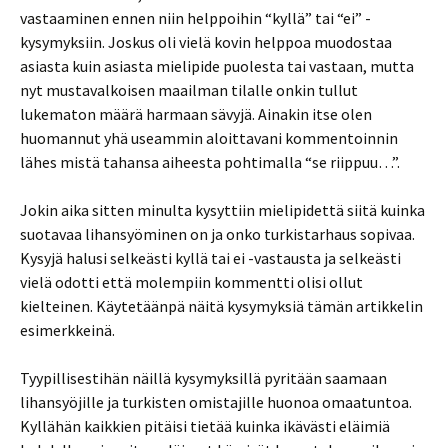
vastaaminen ennen niin helppoihin “kyllä” tai “ei” -
kysymyksiin. Joskus oli vielä kovin helppoa muodostaa
asiasta kuin asiasta mielipide puolesta tai vastaan, mutta
nyt mustavalkoisen maailman tilalle onkin tullut
lukematon määrä harmaan sävyjä. Ainakin itse olen
huomannut yhä useammin aloittavani kommentoinnin
lähes mistä tahansa aiheesta pohtimalla “se riippuu…”.
Jokin aika sitten minulta kysyttiin mielipidettä siitä kuinka
suotavaa lihansyöminen on ja onko turkistarhaus sopivaa.
Kysyjä halusi selkeästi kyllä tai ei -vastausta ja selkeästi
vielä odotti että molempiin kommentti olisi ollut
kielteinen. Käytetäänpä näitä kysymyksiä tämän artikkelin
esimerkkeinä.
Tyypillisestihän näillä kysymyksillä pyritään saamaan
lihansyöjille ja turkisten omistajille huonoa omaatuntoa.
Kyllähän kaikkien pitäisi tietää kuinka ikävästi eläimiä