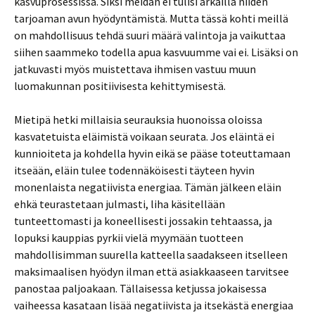
kasvuprosessissa. Siksi meidän ei tulisi arkailla niiden
tarjoaman avun hyödyntämistä. Mutta tässä kohti meillä
on mahdollisuus tehdä suuri määrä valintoja ja vaikuttaa
siihen saammeko todella apua kasvuumme vai ei. Lisäksi on
jatkuvasti myös muistettava ihmisen vastuu muun
luomakunnan positiivisesta kehittymisestä.
Mietipä hetki millaisia seurauksia huonoissa oloissa
kasvatetuista eläimistä voikaan seurata. Jos eläintä ei
kunnioiteta ja kohdella hyvin eikä se pääse toteuttamaan
itseään, eläin tulee todennäköisesti täyteen hyvin
monenlaista negatiivista energiaa. Tämän jälkeen eläin
ehkä teurastetaan julmasti, liha käsitellään
tunteettomasti ja koneellisesti jossakin tehtaassa, ja
lopuksi kauppias pyrkii vielä myymään tuotteen
mahdollisimman suurella katteella saadakseen itselleen
maksimaalisen hyödyn ilman että asiakkaaseen tarvitsee
panostaa paljoakaan. Tällaisessa ketjussa jokaisessa
vaiheessa kasataan lisää negatiivista ja itsekästä energiaa