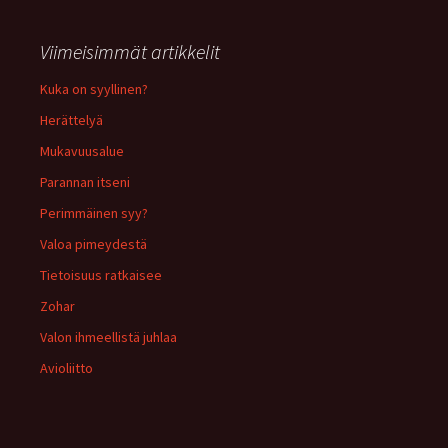
Viimeisimmät artikkelit
Kuka on syyllinen?
Herättelyä
Mukavuusalue
Parannan itseni
Perimmäinen syy?
Valoa pimeydestä
Tietoisuus ratkaisee
Zohar
Valon ihmeellistä juhlaa
Avioliitto