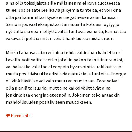
aina olla toissijaista sille millainen mielikuva tuotteesta
tulee. Jos se säteilee ikäviä ja kylmiä tunteita, et voi ikinä
olla parhaimmillasi kyseisen negatiivisen asian kanssa.
Samoin jos vaatekaapistasi tai muualta kotoasi löytyy jo
nyt tällaisia epämiellyttävältä tuntuvia esineitä, kannattaa
vakavasti pohtia miten voisit hankkiutua niistä eroon.
Minkä tahansa asian voi aina tehdä vähintään kahdella eri
tavalla. Voit valita teetkö jotakin pakon tai rutiinin vuoksi,
vai haluatko välittää eteenpäin hyvinvointia, rakkautta ja
muita positiivisuutta edistäviä ajatuksia ja tunteita. Energia
ei ikinä häviä, se voi vain muuttaa muotoaan. Teot voivat
olla pieniä tai suuria, mutta ne kaikki välittävät aina
jonkinlaista energiaa eteenpäin. Jokainen teko antaakin
mahdollisuuden positiiviseen muutokseen.
Kommentoi