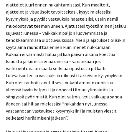
ajattelet juuri ennen nukahtamistasi. Kun meditoit,
ajattelet ja visualisoit tavoitteitasi, kysyt mielessäsi
kysymyksiä ja pyydät vastauksia haasteisiisi, usein nämä
muodostavat teeman uneen. Ajatustesi työstäminen jatkuu
sujuvasti unessa – vaikkakin paljon luovemmissa ja
tehokkaammissa ulottuvuuksissa. Mieli ja ajatukset olisikin
syytä aina rauhoittaa ennen kuin menet nukkumaan.
Kukaan ei varmasti halua jatkaa päivän aikana koettua
kaaosta ja kiirettä enää unessa – varsinkaan jos
vaihtoehtona on saada selkeää opastusta pitkälle
tulevaisuuten ja vastauksia oikeasti tärkeisiin kysymyksiin.
Kun olet rauhoittanut itsesi, nukahtaminen onnistuu
yleensä hyvin helposti ja nopeasti ilman ylimääräistä
sängyssä pyörimistä. Kun olet valmis, voit vaikkapa sanoa
ääneen tai hiljaa mielessäsi “nukahdan nyt, unessa
vastaanotan vastaukset kysymyksiini ja muistan viestit
selkeästi heräämiseni jälkeen”.