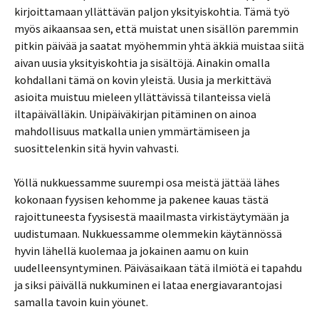
kirjoittamaan yllättävän paljon yksityiskohtia. Tämä työ
myös aikaansaa sen, että muistat unen sisällön paremmin
pitkin päivää ja saatat myöhemmin yhtä äkkiä muistaa siitä
aivan uusia yksityiskohtia ja sisältöjä. Ainakin omalla
kohdallani tämä on kovin yleistä. Uusia ja merkittävä
asioita muistuu mieleen yllättävissä tilanteissa vielä
iltapäivälläkin. Unipäiväkirjan pitäminen on ainoa
mahdollisuus matkalla unien ymmärtämiseen ja
suosittelenkin sitä hyvin vahvasti.
Yöllä nukkuessamme suurempi osa meistä jättää lähes
kokonaan fyysisen kehomme ja pakenee kauas tästä
rajoittuneesta fyysisestä maailmasta virkistäytymään ja
uudistumaan. Nukkuessamme olemmekin käytännössä
hyvin lähellä kuolemaa ja jokainen aamu on kuin
uudelleensyntyminen. Päiväsaikaan tätä ilmiötä ei tapahdu
ja siksi päivällä nukkuminen ei lataa energiavarantojasi
samalla tavoin kuin yöunet.