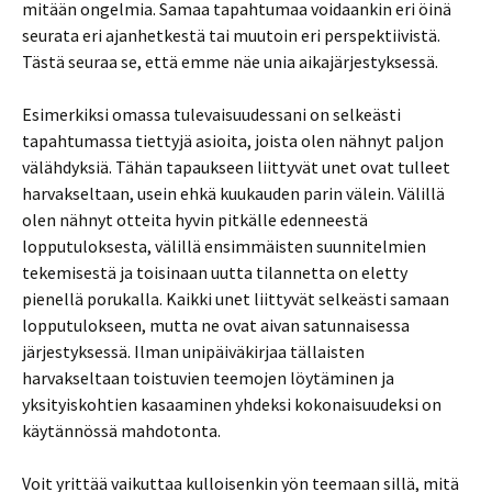
mitään ongelmia. Samaa tapahtumaa voidaankin eri öinä
seurata eri ajanhetkestä tai muutoin eri perspektiivistä.
Tästä seuraa se, että emme näe unia aikajärjestyksessä.
Esimerkiksi omassa tulevaisuudessani on selkeästi
tapahtumassa tiettyjä asioita, joista olen nähnyt paljon
välähdyksiä. Tähän tapaukseen liittyvät unet ovat tulleet
harvakseltaan, usein ehkä kuukauden parin välein. Välillä
olen nähnyt otteita hyvin pitkälle edenneestä
lopputuloksesta, välillä ensimmäisten suunnitelmien
tekemisestä ja toisinaan uutta tilannetta on eletty
pienellä porukalla. Kaikki unet liittyvät selkeästi samaan
lopputulokseen, mutta ne ovat aivan satunnaisessa
järjestyksessä. Ilman unipäiväkirjaa tällaisten
harvakseltaan toistuvien teemojen löytäminen ja
yksityiskohtien kasaaminen yhdeksi kokonaisuudeksi on
käytännössä mahdotonta.
Voit yrittää vaikuttaa kulloisenkin yön teemaan sillä, mitä