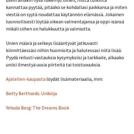
usein ainakin hyvä näkemys siihen, mistä tulkinta
kannattaa pyytää, pitääkö se kohdallasi paikkansa ja miten
viestiä on syytä noudattaa käytännön elämässä. Jokainen
luonnollisesti löytää oikean valmentajansa ja oppi-isänsä
mikäli siihen on halukkuutta ja valmiutta.
Unien määrä ja selkeys lisääntyvät jatkuvasti
kiinnittäessäsi niihin huomioita ja halutessasi niitä lisää.
Pyydä reilusti vastauksia kysymyksiisi ja tarkkaile, alkaako
uniisi ilmestyä uusia piirteitä tai toistuvuuksia.
Ajatellen-kaupasta
löydät lisämateriaalia, mm:
Betty Berthards: Unikirja
Yehuda Berg: The Dreams Book