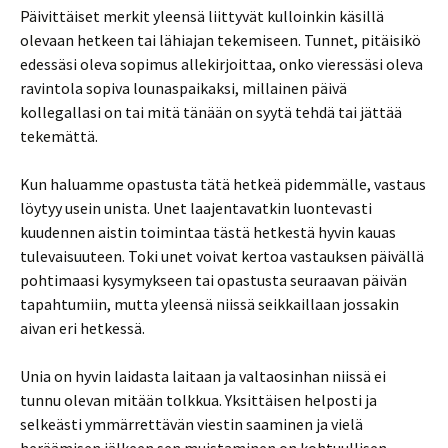
Päivittäiset merkit yleensä liittyvät kulloinkin käsillä
olevaan hetkeen tai lähiajan tekemiseen. Tunnet, pitäisikö
edessäsi oleva sopimus allekirjoittaa, onko vieressäsi oleva
ravintola sopiva lounaspaikaksi, millainen päivä
kollegallasi on tai mitä tänään on syytä tehdä tai jättää
tekemättä.
Kun haluamme opastusta tätä hetkeä pidemmälle, vastaus
löytyy usein unista. Unet laajentavatkin luontevasti
kuudennen aistin toimintaa tästä hetkestä hyvin kauas
tulevaisuuteen. Toki unet voivat kertoa vastauksen päivällä
pohtimaasi kysymykseen tai opastusta seuraavan päivän
tapahtumiin, mutta yleensä niissä seikkaillaan jossakin
aivan eri hetkessä.
Unia on hyvin laidasta laitaan ja valtaosinhan niissä ei
tunnu olevan mitään tolkkua. Yksittäisen helposti ja
selkeästi ymmärrettävän viestin saaminen ja vielä