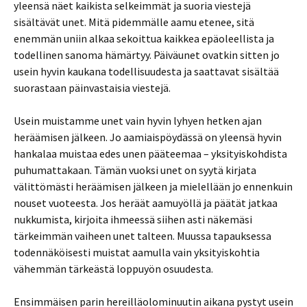
yleensä näet kaikista selkeimmät ja suoria viestejä
sisältävät unet. Mitä pidemmälle aamu etenee, sitä
enemmän uniin alkaa sekoittua kaikkea epäoleellista ja
todellinen sanoma hämärtyy. Päiväunet ovatkin sitten jo
usein hyvin kaukana todellisuudesta ja saattavat sisältää
suorastaan päinvastaisia viestejä.
Usein muistamme unet vain hyvin lyhyen hetken ajan
heräämisen jälkeen. Jo aamiaispöydässä on yleensä hyvin
hankalaa muistaa edes unen pääteemaa – yksityiskohdista
puhumattakaan. Tämän vuoksi unet on syytä kirjata
välittömästi heräämisen jälkeen ja mielellään jo ennenkuin
nouset vuoteesta. Jos heräät aamuyöllä ja päätät jatkaa
nukkumista, kirjoita ihmeessä siihen asti näkemäsi
tärkeimmän vaiheen unet talteen. Muussa tapauksessa
todennäköisesti muistat aamulla vain yksityiskohtia
vähemmän tärkeästä loppuyön osuudesta.
Ensimmäisen parin hereilläolominuutin aikana pystyt usein