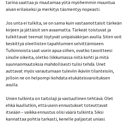
tarina saattaa jo muutamaa yötä myöhemmin muuntua
aivan erilaiseksi ja merkitys täsmentyy nopeasti.
Jos unta ei tulkita, se on sama kuin vastaanottaisit tärkeän
kirjeen ja jättäisit sen avaamatta. Tärkeät toistuvat ja
tulkittavat teemat löytyvät unipäiväkirjan avulla. Siten voit
keskittyä oleellisten tapahtumien selvittämiseen.
Tulkinnoista saat usein apua siihen, ovatko tavoitteesi
sinulle oikeita, oletko liikkumassa niitä kohti ja mitä
suunnanmuutoksia mahdollisesti tulisi tehdä. Unet
auttavat myös varautumaan tuleviin ikäviin tilanteisiin,
jolloin ne on helpompi kohdata etukäteisvaroituksen
avulla.
Unien tulkinta on taitolaji ja vastuullinen tehtävä. Olet
ehkä kuullutkin, että usein ennustukset toteuttavat
itseään – vaikka ennustus olisi väärä tulkinta. Siksi
kannattaa pohtia tarkasti, kenelle paljastat uniasi.