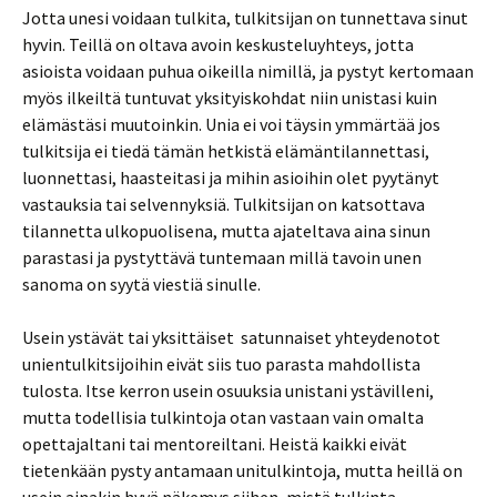
Jotta unesi voidaan tulkita, tulkitsijan on tunnettava sinut
hyvin. Teillä on oltava avoin keskusteluyhteys, jotta
asioista voidaan puhua oikeilla nimillä, ja pystyt kertomaan
myös ilkeiltä tuntuvat yksityiskohdat niin unistasi kuin
elämästäsi muutoinkin. Unia ei voi täysin ymmärtää jos
tulkitsija ei tiedä tämän hetkistä elämäntilannettasi,
luonnettasi, haasteitasi ja mihin asioihin olet pyytänyt
vastauksia tai selvennyksiä. Tulkitsijan on katsottava
tilannetta ulkopuolisena, mutta ajateltava aina sinun
parastasi ja pystyttävä tuntemaan millä tavoin unen
sanoma on syytä viestiä sinulle.
Usein ystävät tai yksittäiset satunnaiset yhteydenotot
unientulkitsijoihin eivät siis tuo parasta mahdollista
tulosta. Itse kerron usein osuuksia unistani ystävilleni,
mutta todellisia tulkintoja otan vastaan vain omalta
opettajaltani tai mentoreiltani. Heistä kaikki eivät
tietenkään pysty antamaan unitulkintoja, mutta heillä on