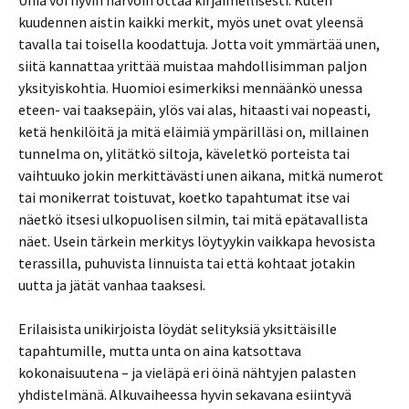
Unia voi hyvin harvoin ottaa kirjaimellisesti. Kuten
kuudennen aistin kaikki merkit, myös unet ovat yleensä
tavalla tai toisella koodattuja. Jotta voit ymmärtää unen,
siitä kannattaa yrittää muistaa mahdollisimman paljon
yksityiskohtia. Huomioi esimerkiksi mennäänkö unessa
eteen- vai taaksepäin, ylös vai alas, hitaasti vai nopeasti,
ketä henkilöitä ja mitä eläimiä ympärilläsi on, millainen
tunnelma on, ylitätkö siltoja, käveletkö porteista tai
vaihtuuko jokin merkittävästi unen aikana, mitkä numerot
tai monikerrat toistuvat, koetko tapahtumat itse vai
näetkö itsesi ulkopuolisen silmin, tai mitä epätavallista
näet. Usein tärkein merkitys löytyykin vaikkapa hevosista
terassilla, puhuvista linnuista tai että kohtaat jotakin
uutta ja jätät vanhaa taaksesi.
Erilaisista unikirjoista löydät selityksiä yksittäisille
tapahtumille, mutta unta on aina katsottava
kokonaisuutena – ja vieläpä eri öinä nähtyjen palasten
yhdistelmänä. Alkuvaiheessa hyvin sekavana esiintyvä