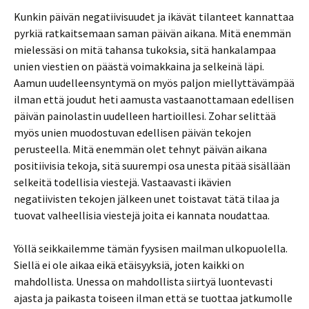
Kunkin päivän negatiivisuudet ja ikävät tilanteet kannattaa
pyrkiä ratkaitsemaan saman päivän aikana. Mitä enemmän
mielessäsi on mitä tahansa tukoksia, sitä hankalampaa
unien viestien on päästä voimakkaina ja selkeinä läpi.
Aamun uudelleensyntymä on myös paljon miellyttävämpää
ilman että joudut heti aamusta vastaanottamaan edellisen
päivän painolastin uudelleen hartioillesi. Zohar selittää
myös unien muodostuvan edellisen päivän tekojen
perusteella. Mitä enemmän olet tehnyt päivän aikana
positiivisia tekoja, sitä suurempi osa unesta pitää sisällään
selkeitä todellisia viestejä. Vastaavasti ikävien
negatiivisten tekojen jälkeen unet toistavat tätä tilaa ja
tuovat valheellisia viestejä joita ei kannata noudattaa.
Yöllä seikkailemme tämän fyysisen mailman ulkopuolella.
Siellä ei ole aikaa eikä etäisyyksiä, joten kaikki on
mahdollista. Unessa on mahdollista siirtyä luontevasti
ajasta ja paikasta toiseen ilman että se tuottaa jatkumolle