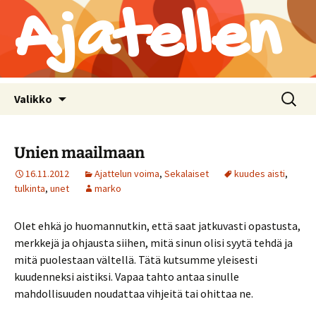
Ajatellen
Siirry
Haku:
Valikko
sisältöön
Unien maailmaan
16.11.2012
Ajattelun voima
,
Sekalaiset
kuudes aisti
,
tulkinta
,
unet
marko
Olet ehkä jo huomannutkin, että saat jatkuvasti opastusta,
merkkejä ja ohjausta siihen, mitä sinun olisi syytä tehdä ja
mitä puolestaan vältellä. Tätä kutsumme yleisesti
kuudenneksi aistiksi. Vapaa tahto antaa sinulle
mahdollisuuden noudattaa vihjeitä tai ohittaa ne.