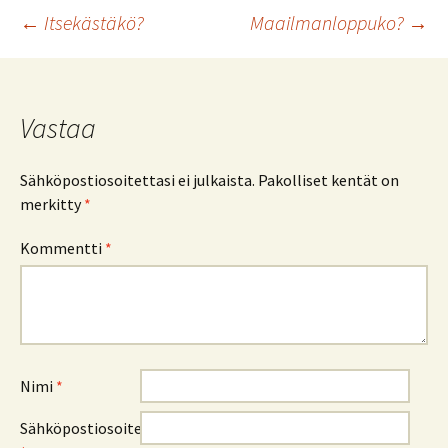
Artikkelien
←
Itsekästäkö?
Maailmanloppuko?
→
selaus
Vastaa
Sähköpostiosoitettasi ei julkaista.
Pakolliset kentät on
merkitty
*
Kommentti
*
Nimi
*
Sähköpostiosoite