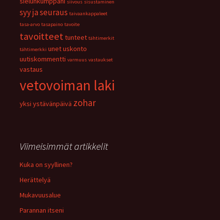
sielunkumppani
siivous
sisustaminen
syy ja seuraus
taivaankappaleet
tasa-arvo
tasapaino
tavoite
tavoitteet
tunteet
tähtimerkit
unet
uskonto
tähtimerkki
uutiskommentti
varmuus
vastaukset
vastaus
vetovoiman laki
zohar
yksi
ystävänpäivä
Viimeisimmät artikkelit
Kuka on syyllinen?
Herättelyä
Mukavuusalue
Parannan itseni