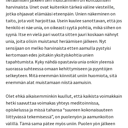
heräämisen jälkeen sen muistaminen on kohtuullisen
harvinaista. Unet ovat kuitenkin tärkeä väline viesteille,
jotka ohjaavat elämääsi eteenpäin. Unien näkeminen on
taito, jota voit harjoittaa. Usein kuulee sanottavan, että jos
henkilö ei näe unia, on oikeasti syytä pohtia, mikä siihen on
syynä. Itse en vielä pari vuotta sitten juuri koskaan nähnyt
unia, joita olisin muistanut heräämisen jälkeen. Nyt
sensijaan on melko harvinaista etten aamulla pystyisi
kertomaan edes joitakin yksityiskohtia unien
tapahtumista. Kyky nähdä opastavia unia onkin yleensä
suorassa suhteessa omaan kehittymiseen ja pyyntöjen
selkeyteen. Mitä enemmän kiinnität uniin huomiota, sitä
enemmän alat muistamaan niistä aamuisin.
Olet ehkä aikaisemminkin kuullut, että kaikista voimakkain
hetki saavuttaa voimakas yhteys meditoinnissa,
opiskelussa ja missä tahansa “suureen kokonaisuuteen
liittyvässä tekemisessä”, on puolenyön ja aamunkoiton
välillä. Tämä sama pätee myös uniin. Puolen yön jälkeen