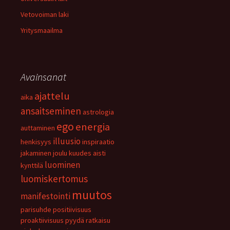
Vetovoiman laki
Yritysmaailma
Avainsanat
ajattelu
aika
ansaitseminen
astrologia
ego
energia
auttaminen
illuusio
henkisyys
inspiraatio
jakaminen
joulu
kuudes aisti
luominen
kynttilä
luomiskertomus
muutos
manifestointi
parisuhde
positiivisuus
proaktiivisuus
pyydä
ratkaisu