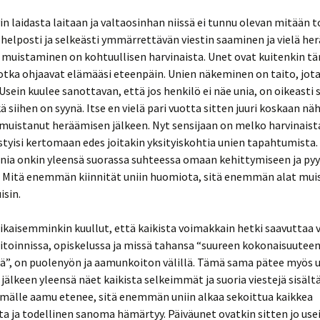
in laidasta laitaan ja valtaosinhan niissä ei tunnu olevan mitään t
 helposti ja selkeästi ymmärrettävän viestin saaminen ja vielä h
 muistaminen on kohtuullisen harvinaista. Unet ovat kuitenkin tä
 jotka ohjaavat elämääsi eteenpäin. Unien näkeminen on taito, jota
 Usein kuulee sanottavan, että jos henkilö ei näe unia, on oikeasti 
ä siihen on syynä. Itse en vielä pari vuotta sitten juuri koskaan nä
n muistanut heräämisen jälkeen. Nyt sensijaan on melko harvinaist
tyisi kertomaan edes joitakin yksityiskohtia unien tapahtumista.
unia onkin yleensä suorassa suhteessa omaan kehittymiseen ja py
. Mitä enemmän kiinnität uniin huomiota, sitä enemmän alat mu
isin.
ikaisemminkin kuullut, että kaikista voimakkain hetki saavuttaa
toinnissa, opiskelussa ja missä tahansa “suureen kokonaisuuteen 
ä”, on puolenyön ja aamunkoiton välillä. Tämä sama pätee myös u
jälkeen yleensä näet kaikista selkeimmät ja suoria viestejä sisält
mälle aamu etenee, sitä enemmän uniin alkaa sekoittua kaikkea
ta ja todellinen sanoma hämärtyy. Päiväunet ovatkin sitten jo use