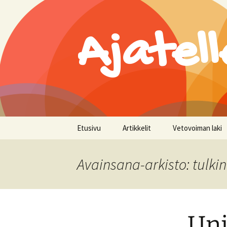
Ajatell
Siirry
Etusivu
Artikkelit
Vetovoiman laki
sisältöön
Avainsana-arkisto: tulki
Un