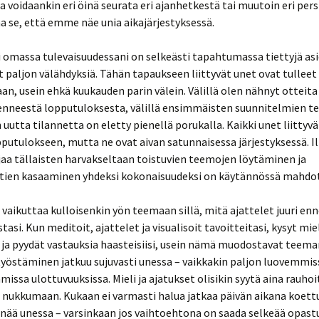
voidaankin eri öinä seurata eri ajanhetkestä tai muutoin eri persp
a se, että emme näe unia aikajärjestyksessä.
 omassa tulevaisuudessani on selkeästi tapahtumassa tiettyjä asio
 paljon välähdyksiä. Tähän tapaukseen liittyvät unet ovat tulleet
an, usein ehkä kuukauden parin välein. Välillä olen nähnyt otteita
denneestä lopputuloksesta, välillä ensimmäisten suunnitelmien t
n uutta tilannetta on eletty pienellä porukalla. Kaikki unet liittyvä
putulokseen, mutta ne ovat aivan satunnaisessa järjestyksessä. 
jaa tällaisten harvakseltaan toistuvien teemojen löytäminen ja
htien kasaaminen yhdeksi kokonaisuudeksi on käytännössä mahdo
ä vaikuttaa kulloisenkin yön teemaan sillä, mitä ajattelet juuri en
asi. Kun meditoit, ajattelet ja visualisoit tavoitteitasi, kysyt mie
ja pyydät vastauksia haasteisiisi, usein nämä muodostavat teema
työstäminen jatkuu sujuvasti unessa – vaikkakin paljon luovemmis
ssa ulottuvuuksissa. Mieli ja ajatukset olisikin syytä aina rauho
 nukkumaan. Kukaan ei varmasti halua jatkaa päivän aikana koett
 enää unessa – varsinkaan jos vaihtoehtona on saada selkeää opast