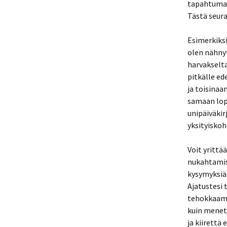
tapahtumaa 
Tästä seura
Esimerkiksi
olen nähnyt
harvakselta
pitkälle e
ja toisinaa
samaan lop
unipäiväkir
yksityisko
Voit yrittä
nukahtamist
kysymyksiä 
Ajatustesi 
tehokkaammi
kuin menet
ja kiirettä