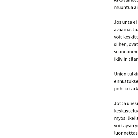
muuntua aiv
Jos unta ei
avaamatta. 
voit keskit
siihen, ova
suunnanmuu
ikäviin til
Unien tulki
ennustukset
pohtia tark
Jotta unesi
keskusteluy
myös ilkeil
voi täysin 
luonnettasi