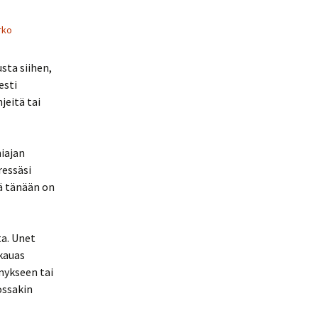
rko
sta siihen,
esti
jeitä tai
hiajan
ressäsi
tä tänään on
a. Unet
kauas
mykseen tai
ossakin