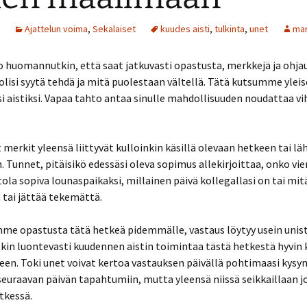
Ajattelun voima
,
Sekalaiset
kuudes aisti
,
tulkinta
,
unet
ma
o huomannutkin, että saat jatkuvasti opastusta, merkkejä ja ohjau
olisi syytä tehdä ja mitä puolestaan vältellä. Tätä kutsumme yleis
 aistiksi. Vapaa tahto antaa sinulle mahdollisuuden noudattaa vih
t merkit yleensä liittyvät kulloinkin käsillä olevaan hetkeen tai lä
 Tunnet, pitäisikö edessäsi oleva sopimus allekirjoittaa, onko vie
tola sopiva lounaspaikaksi, millainen päivä kollegallasi on tai mi
 tai jättää tekemättä.
me opastusta tätä hetkeä pidemmälle, vastaus löytyy usein unist
kin luontevasti kuudennen aistin toimintaa tästä hetkestä hyvin 
een. Toki unet voivat kertoa vastauksen päivällä pohtimaasi kysy
euraavan päivän tapahtumiin, mutta yleensä niissä seikkaillaan j
etkessä.