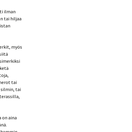
ti ilman
 tai hiljaa
istan
merkit, myös
siitä
simerkiksi
 ketä
toja,
merot tai
silmin, tai
erassilla,
a on aina
änä.
myöhemmin