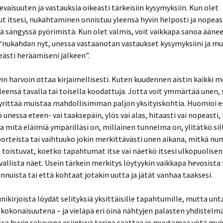
levaisuuten ja vastauksia oikeasti tärkeisiin kysymyksiin. Kun olet
t itsesi, nukahtaminen onnistuu yleensä hyvin helposti ja nopeas
ä sängyssä pyörimistä. Kun olet valmis, voit vaikkapa sanoa ääneen
 “nukahdan nyt, unessa vastaanotan vastaukset kysymyksiini ja mu
keästi heräämiseni jälkeen”.
vin harvoin ottaa kirjaimellisesti. Kuten kuudennen aistin kaikki 
leensä tavalla tai toisella koodattuja. Jotta voit ymmärtää unen, 
yrittää muistaa mahdollisimman paljon yksityiskohtia. Huomioi e
nessa eteen- vai taaksepäin, ylös vai alas, hitaasti vai nopeasti,
ja mitä eläimiä ympärilläsi on, millainen tunnelma on, ylitätkö sil
orteista tai vaihtuuko jokin merkittävästi unen aikana, mitkä nu
toistuvat, koetko tapahtumat itse vai näetkö itsesi ulkopuolisen 
allista näet. Usein tärkein merkitys löytyykin vaikkapa hevosista t
innuista tai että kohtaat jotakin uutta ja jätät vanhaa taaksesi.
 unikirjoista löydät selityksiä yksittäisille tapahtumille, mutta unt
kokonaisuutena – ja vieläpä eri öinä nähtyjen palasten yhdistelm
ssa hyvin sekavana esiintyvä tarina saattaa jo muutamaa yötä 