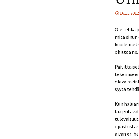
16.11.2012
Olet ehkä j
mitä sinun 
kuudenneksi
ohittaa ne.
Päivittäise
tekemiseen.
oleva ravin
syytä tehdä
Kun haluam
laajentavat
tulevaisuut
opastusta s
aivan eri h