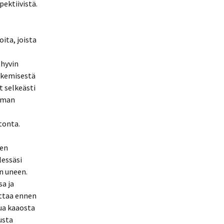
ektiivistä.
ita, joista
 hyvin
ekemisestä
t selkeästi
Ilman
tonta.
nen
lessäsi
n uneen.
sa ja
ittaa ennen
ua kaaosta
usta