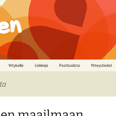
en
Yrityksille
Linkkejä
Postituslista
Yhteystiedot
nta
ien maailmaan