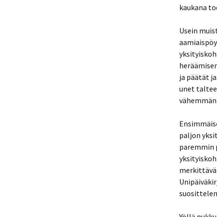
kaukana tod
Usein muis
aamiaispöy
yksityiskoh
heräämisen 
ja päätät j
unet taltee
vähemmän t
Ensimmäisen
paljon yksi
paremmin pi
yksityiskoh
merkittävä 
Unipäiväki
suosittelen
Yöllä nukk