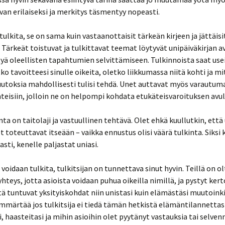
an erilaiseksi ja merkitys täsmentyy nopeasti.
 tulkita, se on sama kuin vastaanottaisit tärkeän kirjeen ja jättäisi
Tärkeät toistuvat ja tulkittavat teemat löytyvät unipäiväkirjan av
tyä oleellisten tapahtumien selvittämiseen. Tulkinnoista saat use
tko tavoitteesi sinulle oikeita, oletko liikkumassa niitä kohti ja mi
toksia mahdollisesti tulisi tehdä. Unet auttavat myös varautuma
anteisiin, jolloin ne on helpompi kohdata etukäteisvaroituksen avul
nta on taitolaji ja vastuullinen tehtävä. Olet ehkä kuullutkin, että
 toteuttavat itseään – vaikka ennustus olisi väärä tulkinta. Siksi
asti, kenelle paljastat uniasi.
 voidaan tulkita, tulkitsijan on tunnettava sinut hyvin. Teillä on o
hteys, jotta asioista voidaan puhua oikeilla nimillä, ja pystyt ke
tä tuntuvat yksityiskohdat niin unistasi kuin elämästäsi muutoinki
ymmärtää jos tulkitsija ei tiedä tämän hetkistä elämäntilannettas
, haasteitasi ja mihin asioihin olet pyytänyt vastauksia tai selven