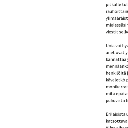
pitkälle tu
rauhoittanu
ylimääräist
mielessäsi
viestit sel
Unia voi hy
unet ovat y
kannattaa 
mennäänkö u
henkilöitä 
käveletkö p
monikerrat 
mitä epätav
puhuvista l
Erilaisista
katsottava 
Alkuvaihee