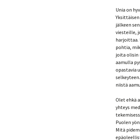
Unia on hyv
Yksittäisen
jälkeen sen
viesteille,
harjoittaa.
pohtia, mik
joita olisi
aamulla pys
opastavia 
selkeyteen
niistä aamu
Olet ehkä a
yhteys medi
tekemisess
Puolen yön 
Mitä pidem
epäoleellis