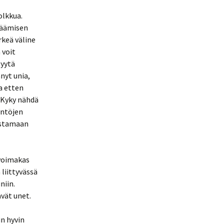
olkkua.
eräämisen
rkeä väline
 voit
syytä
hnyt unia,
a etten
 Kyky nähdä
yntöjen
istamaan
 voimakas
liittyvässä
niin.
ävät unet.
in hyvin