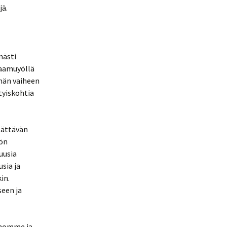
jä.
mästi
 aamuyöllä
mmän vaiheen
tyiskohtia
lättävän
lön
uusia
usia ja
in.
een ja
ehomme ja