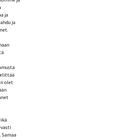
a
a ja
ahdu ja
net.
emaan
tä
aamusta
elittää
n olet
lään
 unet
eikä
evasti
a. Samaa