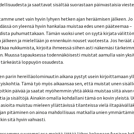
ellisuudesta ja saattavat sisältää suorastaan päinvastaisia vieste
tamme unet vain hyvin lyhyen hetken ajan heräämisen jälkeen. Jo
dässä on yleensä hyvin hankalaa muistaa edes unen pääteemaa –
dista puhumattakaan. Tämän vuoksi unet on syytä kirjata välittö
jälkeen ja mielellään jo ennenkuin nouset vuoteesta. Jos heräät
atkaa nukkumista, kirjoita ihmeessä siihen asti näkemäsi tärkei
n. Muussa tapauksessa todennäköisesti muistat aamulla vain yksi
ärkeästä loppuyön osuudesta.
 parin hereilläolominuutin aikana pystyt usein kirjoittamaan yl
tyiskohtia. Tämä työ myös aikaansaa sen, että muistat unen sisäl
tkin päivää ja saatat myöhemmin yhtä äkkiä muistaa siitä aivan 
tia ja sisältöjä. Ainakin omalla kohdallani tämä on kovin yleistä. U
asioita muistuu mieleen yllättävissä tilanteissa vielä iltapäivälläk
rjan pitäminen on ainoa mahdollisuus matkalla unien ymmärtämis
kin sitä hyvin vahvasti.
uessamme suurempi osa meistä jättää lähes kokonaan fyysisen k