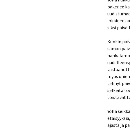
pakenee kau
uudistumaa
jokainen aa
siksi päivä
Kunkin päiv
saman päiv
hankalampa
uudelleens
vastaanotta
myös unien
tehnyt päiv
selkeitä to
toistavat t
Yöllä seikk
etäisyyksiä
ajasta ja p