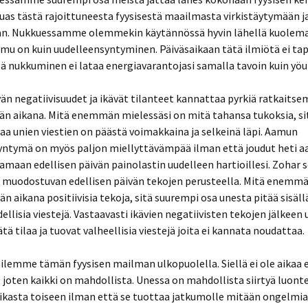
as tästä rajoittuneesta fyysisestä maailmasta virkistäytymään j
n. Nukkuessamme olemmekin käytännössä hyvin lähellä kuolema
mu on kuin uudelleensyntyminen. Päiväsaikaan tätä ilmiötä ei tap
llä nukkuminen ei lataa energiavarantojasi samalla tavoin kuin yöu
än negatiivisuudet ja ikävät tilanteet kannattaa pyrkiä ratkaits
än aikana. Mitä enemmän mielessäsi on mitä tahansa tukoksia, si
a unien viestien on päästä voimakkaina ja selkeinä läpi. Aamun
yntymä on myös paljon miellyttävämpää ilman että joudut heti 
maan edellisen päivän painolastin uudelleen hartioillesi. Zohar s
 muodostuvan edellisen päivän tekojen perusteella. Mitä enemmä
än aikana positiivisia tekoja, sitä suurempi osa unesta pitää sisäl
dellisia viestejä. Vastaavasti ikävien negatiivisten tekojen jälkeen
ätä tilaa ja tuovat valheellisia viestejä joita ei kannata noudattaa.
ailemme tämän fyysisen mailman ulkopuolella. Siellä ei ole aikaa 
, joten kaikki on mahdollista. Unessa on mahdollista siirtyä luont
aikasta toiseen ilman että se tuottaa jatkumolle mitään ongelmi