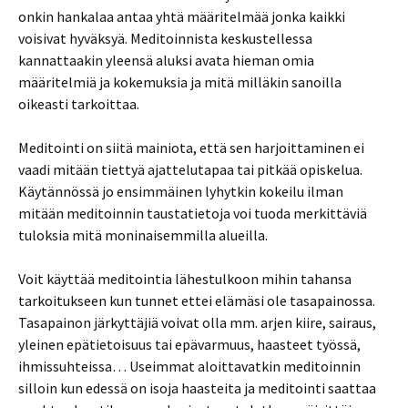
onkin hankalaa antaa yhtä määritelmää jonka kaikki
voisivat hyväksyä. Meditoinnista keskustellessa
kannattaakin yleensä aluksi avata hieman omia
määritelmiä ja kokemuksia ja mitä milläkin sanoilla
oikeasti tarkoittaa.
Meditointi on siitä mainiota, että sen harjoittaminen ei
vaadi mitään tiettyä ajattelutapaa tai pitkää opiskelua.
Käytännössä jo ensimmäinen lyhytkin kokeilu ilman
mitään meditoinnin taustatietoja voi tuoda merkittäviä
tuloksia mitä moninaisemmilla alueilla.
Voit käyttää meditointia lähestulkoon mihin tahansa
tarkoitukseen kun tunnet ettei elämäsi ole tasapainossa.
Tasapainon järkyttäjiä voivat olla mm. arjen kiire, sairaus,
yleinen epätietoisuus tai epävarmuus, haasteet työssä,
ihmissuhteissa… Useimmat aloittavatkin meditoinnin
silloin kun edessä on isoja haasteita ja meditointi saattaa