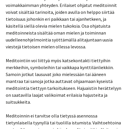
voimakkaimman yhteyden. Erilaiset ohjatut meditoinnit
voivat sisältää tarinoita, joiden avulla on helppo siirtää
tietoisuus johonkin eri paikkaan tai ajanhetkeen, ja
käsitellä siellä olevia mielen tukoksia. Osa ohjatuista
meditoinneista sisältää oman mielen ja toiminnan
uudelleenohjelmointia syöttämällä alitajuntaan uusia
viestejä tietoisen mielen ollessa levossa.
Meditointiin voi liittyä myös katsekontakti tiettyihin
merkkeihin, symboleihin tai vaikkapa kynttilänliekkiin.
Samoin jotkut lausuvat joko mielessään tai ääneen
mantraa tai sanoja jotka auttavat ohjaamaan kyseistä
meditointia tiettyyn tarkoitukseen. Hajuaistin herättelyyn
on saatavilla laajat valikoimat erilaisia hajusteita ja
suitsukkeita.
Meditoinnin ei tarvitse olla tietyssä asennossa
tietynlaisella tyynyllä tai tuolilla istumista. Vaihtoehtoina