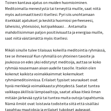
Toinen kantava ajatus on muiden huomioiminen.
Meditoimalla menestystä tai terveyttä muille, saat niitä
myös automaattisesti itsellesi. Pyri siis unohtamaan
itsekkäät ajatukset ja keskitä huomiosi perheeseesi,
läheisiisi, yhteisöösi, kotipaikkaasi… Antamalla
mahdollisimman paljon positiivisuutta ja energiaa muille,
saat niitä väistämättä myös itsellesi.
Mikäli sinulle tulee tilaisuus kokeilla meditointia ryhmässä,
tee se ihmeessä! Kun ryhmällä on yhteinen tavoite ja
joukossa on edes yksi edistynyt meditoija, auttaa se koko
ryhmää nousemaan aivan uudelle tasolle. Itsekin olen
kokenut kaikista voimakkaimmat kokemukset
ryhmämeditoinnissa. Erilaiset fyysiset seuraukset ovat
hyviä merkkejä voimakkaasta yhteydestä. Saatat tuntea
vaikkapa äkillisiä lämpöaaltoja, saatat alkaa itkeä ilman
mitään järkevää syytä tai tuntea muita outoja tapahtumia.
Nämä ilmiöt ovat loistavia todisteita siitä että sisälläsi
tapahtuu muutoksia ja erilaiset tukokset aukeavat.