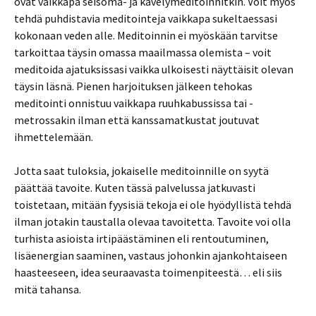
ovat vaikkapa seisoma- ja kävelymeditoinnitkin. Voit myös
tehdä puhdistavia meditointeja vaikkapa sukeltaessasi
kokonaan veden alle. Meditoinnin ei myöskään tarvitse
tarkoittaa täysin omassa maailmassa olemista – voit
meditoida ajatuksissasi vaikka ulkoisesti näyttäisit olevan
täysin läsnä. Pienen harjoituksen jälkeen tehokas
meditointi onnistuu vaikkapa ruuhkabussissa tai -
metrossakin ilman että kanssamatkustat joutuvat
ihmettelemään.
Jotta saat tuloksia, jokaiselle meditoinnille on syytä
päättää tavoite. Kuten tässä palvelussa jatkuvasti
toistetaan, mitään fyysisiä tekoja ei ole hyödyllistä tehdä
ilman jotakin taustalla olevaa tavoitetta. Tavoite voi olla
turhista asioista irtipäästäminen eli rentoutuminen,
lisäenergian saaminen, vastaus johonkin ajankohtaiseen
haasteeseen, idea seuraavasta toimenpiteestä… eli siis
mitä tahansa.