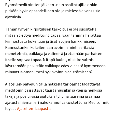
Ryhmämeditointien jälkeen usein osallistujilla onkin
pitkään hyvin epätodellinen olo ja mielessä aivan uusia
ajatuksia.
Tämän lyhyen kirjoituksen tarkoitus ei ole suositella
mitään tiettyä meditointitapaa, vaan lähinnä herättää
kiinnostusta kokeiluun ja lisätietojen hankkimiseen.
Kannustankin kokeilemaan avoimin mielin erilaisia
menetelmiä, paikkoja ja välineitä ja etsimään parhaiten
itselle sopivaa tapaa. Mitäpä luulet, olisitko valmis
käyttämään päivittäin vaikkapa edes viidestä kymmeneen
minuuttia oman itsesi hyvinvoinnin edistämiseen?
Ajatellen-palvelun tällä hetkellä tarjoamat ladattavat
meditoinnit sisältävät taustamusiikin ja yleisiä henkisiä
lakeja ja positiivisia ajatuksia lyhyinä lauseina ja samaa
ajatusta hieman eri näkökannoilta toistettuna. Meditoinnit
löydät
Ajatellen-kaupasta
.