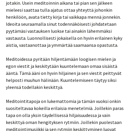
jotakin. Usein meditoinnin aikana tai pian sen jälkeen
mieleesi saattaa tulla ajatus ottaa yhteyttä johonkin
henkilöön, avata tietty kirja tai vaikkapa mennä jonnekin.
Ideoita seuraamalla sinut todennäköisesti johdatetaan
pyytämäsi vastauksen luokse tai ainakin lähemmäksi
vastausta. Luonnollisesti jokaisella on hyvin erilainen kyky
aistia, vastaanottaa ja ymmärtää saamaansa opastusta.
Meditoidessa pyritään hiljentämään loogisen mielen ja
egon viestit ja keskitytään kuuntelemaan omaa sisäistä
ääntä. Tämä ääni on hyvin hiljainen ja sen viestit peittyvät
helposti muuhun hälinään. Kuuntelemiseen täytyy siksi
yleensä todellakin keskittyä.
Meditointitapoja on lukemattomia ja tämän vuoksi onkin
suositeltavaa kokeilla erilaisia menetelmiä. Joillekin paras
tapa on olla yksin täydellisessä hiljaisuudessa ja vain
keskittyä oman hengityksen rytmiin. Joillekin puolestaan
meditointimusiikki ja sen rytmiin keskittyminen luovat