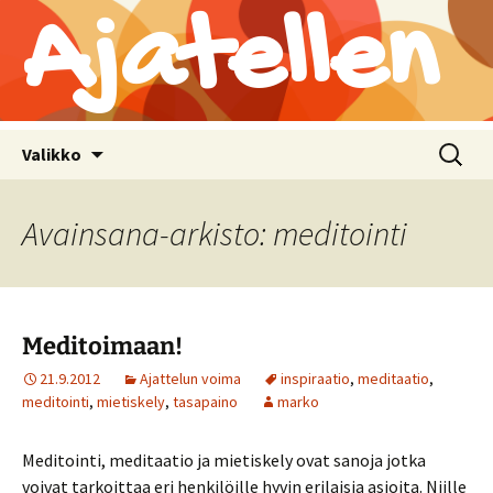
Ajatellen
Siirry
Haku:
Valikko
sisältöön
Avainsana-arkisto: meditointi
Meditoimaan!
21.9.2012
Ajattelun voima
inspiraatio
,
meditaatio
,
meditointi
,
mietiskely
,
tasapaino
marko
Meditointi, meditaatio ja mietiskely ovat sanoja jotka
voivat tarkoittaa eri henkilöille hyvin erilaisia asioita. Niille