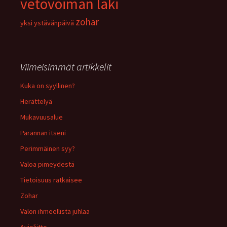
vetovoiman laki
zohar
yksi
ystävänpäivä
Viimeisimmät artikkelit
Kuka on syyllinen?
Herättelyä
Mukavuusalue
Parannan itseni
Perimmäinen syy?
Valoa pimeydestä
Tietoisuus ratkaisee
Zohar
Valon ihmeellistä juhlaa