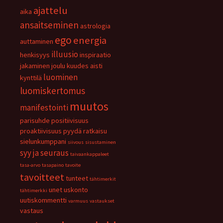
ajattelu
aika
ansaitseminen
astrologia
ego
energia
auttaminen
illuusio
henkisyys
inspiraatio
jakaminen
joulu
kuudes aisti
luominen
kynttilä
luomiskertomus
muutos
manifestointi
parisuhde
positiivisuus
proaktiivisuus
pyydä
ratkaisu
sielunkumppani
siivous
sisustaminen
syy ja seuraus
taivaankappaleet
tasa-arvo
tasapaino
tavoite
tavoitteet
tunteet
tähtimerkit
unet
uskonto
tähtimerkki
uutiskommentti
varmuus
vastaukset
vastaus