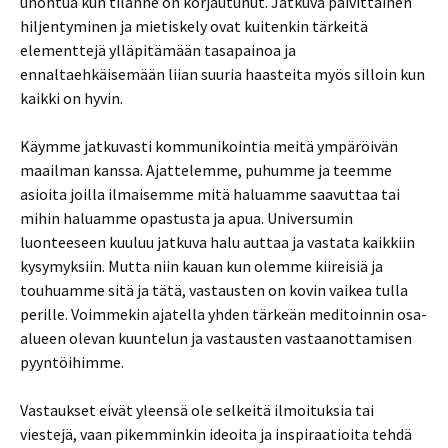
unohtua kun tilanne on korjautunut. Jatkuva päivittäinen
hiljentyminen ja mietiskely ovat kuitenkin tärkeitä
elementtejä ylläpitämään tasapainoa ja
ennaltaehkäisemään liian suuria haasteita myös silloin kun
kaikki on hyvin.
Käymme jatkuvasti kommunikointia meitä ympäröivän
maailman kanssa. Ajattelemme, puhumme ja teemme
asioita joilla ilmaisemme mitä haluamme saavuttaa tai
mihin haluamme opastusta ja apua. Universumin
luonteeseen kuuluu jatkuva halu auttaa ja vastata kaikkiin
kysymyksiin. Mutta niin kauan kun olemme kiireisiä ja
touhuamme sitä ja tätä, vastausten on kovin vaikea tulla
perille. Voimmekin ajatella yhden tärkeän meditoinnin osa-
alueen olevan kuuntelun ja vastausten vastaanottamisen
pyyntöihimme.
Vastaukset eivät yleensä ole selkeitä ilmoituksia tai
viestejä, vaan pikemminkin ideoita ja inspiraatioita tehdä