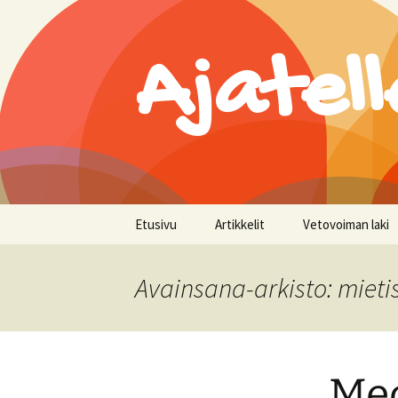
Ajatell
Siirry
Etusivu
Artikkelit
Vetovoiman laki
sisältöön
Avainsana-arkisto: mieti
Med