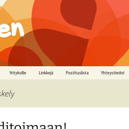
en
Yrityksille
Linkkejä
Postituslista
Yhteystiedot
skely
itoimaan!