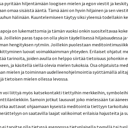
a pyritään hiljentämään loogisen mielen ja egon viestit ja keskit
n omaa sisäistä ääntä. Tämä ääni on hyvin hiljainen ja sen viesti
uhun hälinään. Kuuntelemiseen täytyy siksi yleensä todellakin ke
apoja on lukemattomia ja tämän vuoksi onkin suositeltavaa kokeil
 Joillekin paras tapa on olla yksin täydellisessä hiljaisuudessa ja 
man hengityksen rytmiin. Joillekin puolestaan meditointimusiikki
skittyminen luovat voimakkaimman yhteyden. Erilaiset ohjatut me
ltää tarinoita, joiden avulla on helppo siirtää tietoisuus johonkin 
keen, ja käsitellä siellä olevia mielen tukoksia. Osa ohjatuista me
man mielen ja toiminnan uudelleenohjelmointia syöttämällä alita
ejä tietoisen mielen ollessa levossa.
n voi liittyä myös katsekontakti tiettyihin merkkeihin, symboleihi
nttilänliekkiin. Samoin jotkut lausuvat joko mielessään tai ääne
jotka auttavat ohjaamaan kyseistä meditointia tiettyyn tarkoituk
herättelyyn on saatavilla laajat valikoimat erilaisia hajusteita ja s
 ei tarvitse olla tietyssä asennossa tietynlaisella tyynyllä tai tuol