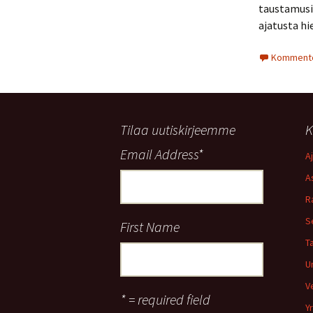
taustamusiik
ajatusta hi
Komment
Tilaa uutiskirjeemme
K
Email Address
*
A
A
R
S
First Name
T
Un
V
* = required field
Y