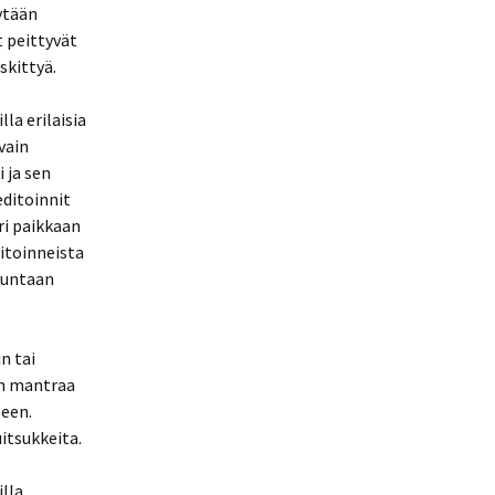
ytään
t peittyvät
skittyä.
la erilaisia
vain
 ja sen
ditoinnit
eri paikkaan
ditoinneista
juntaan
n tai
en mantraa
seen.
uitsukkeita.
illa