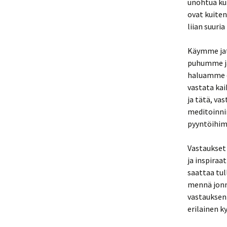
unohtua kun
ovat kuite
liian suuria
Käymme jat
puhumme ja
haluamme o
vastata kai
ja tätä, va
meditoinni
pyyntöihi
Vastaukset 
ja inspiraa
saattaa tul
mennä jonn
vastauksen 
erilainen k