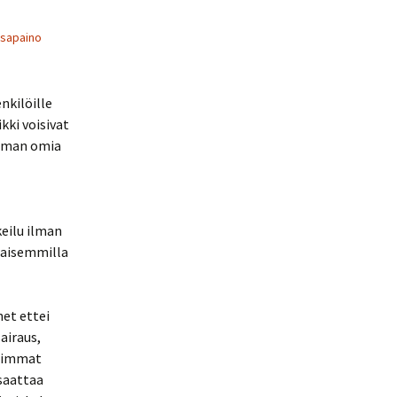
asapaino
nkilöille
kki voisivat
ieman omia
eilu ilman
naisemmilla
et ettei
airaus,
seimmat
 saattaa