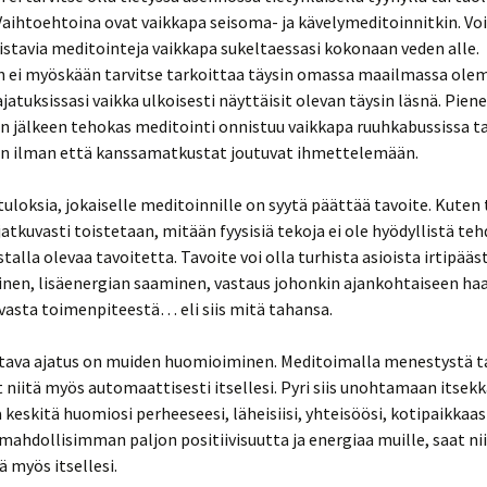
Vaihtoehtoina ovat vaikkapa seisoma- ja kävelymeditoinnitkin. Vo
stavia meditointeja vaikkapa sukeltaessasi kokonaan veden alle.
n ei myöskään tarvitse tarkoittaa täysin omassa maailmassa olemi
jatuksissasi vaikka ulkoisesti näyttäisit olevan täysin läsnä. Pien
n jälkeen tehokas meditointi onnistuu vaikkapa ruuhkabussissa ta
n ilman että kanssamatkustat joutuvat ihmettelemään.
tuloksia, jokaiselle meditoinnille on syytä päättää tavoite. Kuten
jatkuvasti toistetaan, mitään fyysisiä tekoja ei ole hyödyllistä te
stalla olevaa tavoitetta. Tavoite voi olla turhista asioista irtipää
nen, lisäenergian saaminen, vastaus johonkin ajankohtaiseen ha
vasta toimenpiteestä… eli siis mitä tahansa.
tava ajatus on muiden huomioiminen. Meditoimalla menestystä ta
t niitä myös automaattisesti itsellesi. Pyri siis unohtamaan itsek
a keskitä huomiosi perheeseesi, läheisiisi, yhteisöösi, kotipaikkaa
ahdollisimman paljon positiivisuutta ja energiaa muille, saat ni
 myös itsellesi.