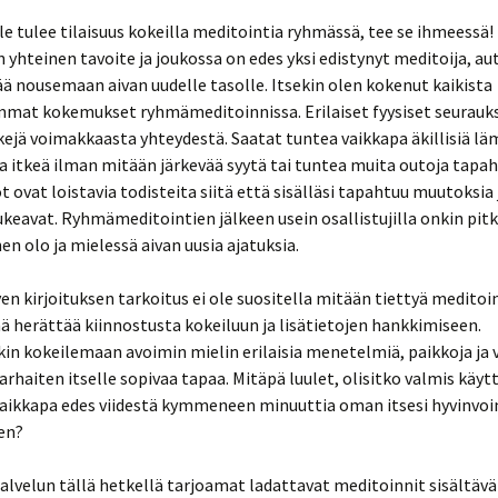
lle tulee tilaisuus kokeilla meditointia ryhmässä, tee se ihmeessä!
 yhteinen tavoite ja joukossa on edes yksi edistynyt meditoija, au
 nousemaan aivan uudelle tasolle. Itsekin olen kokenut kaikista
mat kokemukset ryhmämeditoinnissa. Erilaiset fyysiset seurauk
ejä voimakkaasta yhteydestä. Saatat tuntea vaikkapa äkillisiä lä
a itkeä ilman mitään järkevää syytä tai tuntea muita outoja tapa
 ovat loistavia todisteita siitä että sisälläsi tapahtuu muutoksia j
keavat. Ryhmämeditointien jälkeen usein osallistujilla onkin pit
en olo ja mielessä aivan uusia ajatuksia.
n kirjoituksen tarkoitus ei ole suositella mitään tiettyä meditoi
ä herättää kiinnostusta kokeiluun ja lisätietojen hankkimiseen.
n kokeilemaan avoimin mielin erilaisia menetelmiä, paikkoja ja v
rhaiten itselle sopivaa tapaa. Mitäpä luulet, olisitko valmis käy
vaikkapa edes viidestä kymmeneen minuuttia oman itsesi hyvinvoi
en?
alvelun tällä hetkellä tarjoamat ladattavat meditoinnit sisältävä