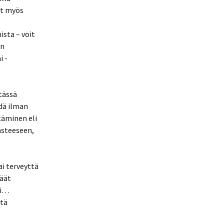
it myös
sta – voit
en
i -
 tässä
hdä ilman
stäminen eli
asteeseen,
i terveyttä
käät
si…
itä