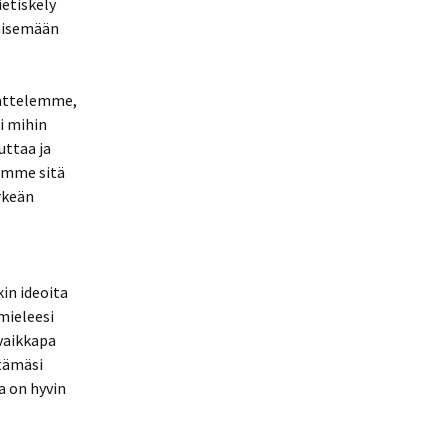
ietiskely
käisemään
jattelemme,
i mihin
uttaa ja
uamme sitä
ärkeän
kin ideoita
 mieleesi
 vaikkapa
tämäsi
a on hyvin