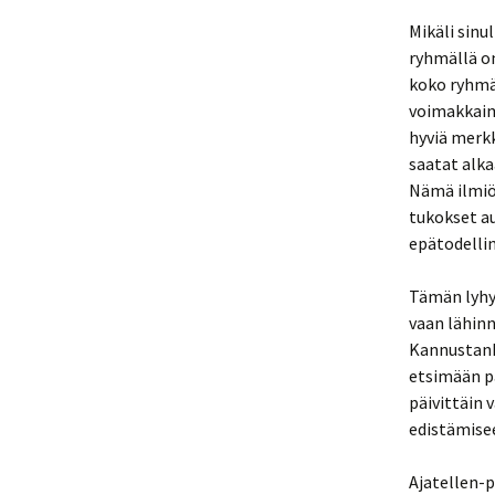
Mikäli sinu
ryhmällä on
koko ryhmää
voimakkaim
hyviä merkk
saatat alka
Nämä ilmiöt
tukokset au
epätodellin
Tämän lyhye
vaan lähinn
Kannustanki
etsimään pa
päivittäin 
edistämise
Ajatellen-p