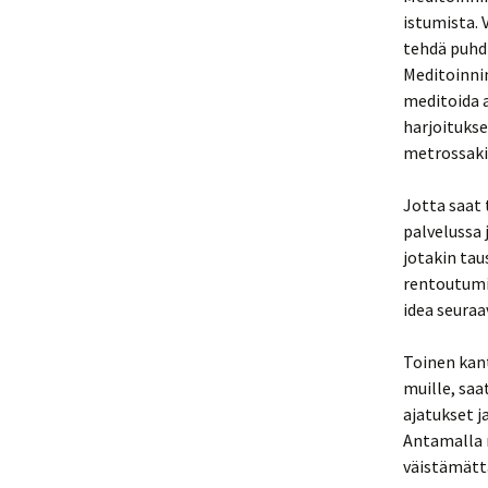
istumista. 
tehdä puhdi
Meditoinni
meditoida a
harjoitukse
metrossaki
Jotta saat 
palvelussa 
jotakin tau
rentoutumi
idea seuraa
Toinen kan
muille, saa
ajatukset j
Antamalla m
väistämättä