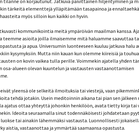
 tilanne on korjautunut. Jatkuva päivittäinen hiljentyminen ja m
nkin tärkeitä elementtejä ylläpitämään tasapainoa ja ennaltaeh
 haasteita myös silloin kun kaikki on hyvin.
kuvasti kommunikointia meitä ympäröivän maailman kanssa. A
 teemme asioita joilla ilmaisemme mitä haluamme saavuttaa ta
pastusta ja apua. Universumin luonteeseen kuuluu jatkuva halu a
kkiin kysymyksiin. Mutta niin kauan kun olemme kiireisiä ja touh
stausten on kovin vaikea tulla perille. Voimmekin ajatella yhden t
n osa-alueen olevan kuuntelun ja vastausten vastaanottamisen
mme.
eivät yleensä ole selkeitä ilmoituksia tai viestejä, vaan pikemmin
tioita tehdä jotakin. Usein meditoinnin aikana tai pian sen jälkeen
la ajatus ottaa yhteyttä johonkin henkilöön, avata tietty kirja tai
ekin. Ideoita seuraamalla sinut todennäköisesti johdatetaan pyy
luokse tai ainakin lähemmäksi vastausta. Luonnollisesti jokaisell
yky aistia, vastaanottaa ja ymmärtää saamaansa opastusta.