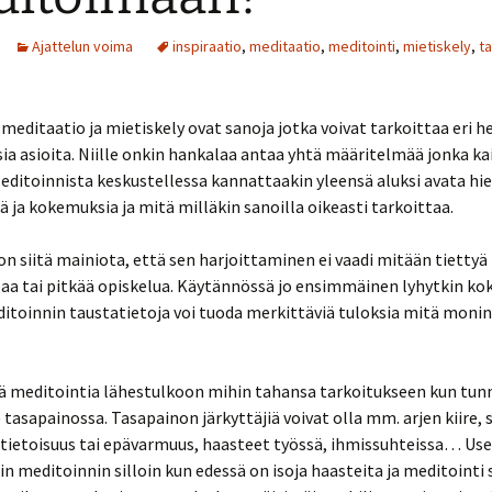
Ajattelun voima
inspiraatio
,
meditaatio
,
meditointi
,
mietiskely
,
t
 meditaatio ja mietiskely ovat sanoja jotka voivat tarkoittaa eri he
isia asioita. Niille onkin hankalaa antaa yhtä määritelmää jonka kai
editoinnista keskustellessa kannattaakin yleensä aluksi avata h
 ja kokemuksia ja mitä milläkin sanoilla oikeasti tarkoittaa.
on siitä mainiota, että sen harjoittaminen ei vaadi mitään tiettyä
aa tai pitkää opiskelua. Käytännössä jo ensimmäinen lyhytkin kok
itoinnin taustatietoja voi tuoda merkittäviä tuloksia mitä moni
ää meditointia lähestulkoon mihin tahansa tarkoitukseen kun tunn
 tasapainossa. Tasapainon järkyttäjiä voivat olla mm. arjen kiire, s
ätietoisuus tai epävarmuus, haasteet työssä, ihmissuhteissa… U
in meditoinnin silloin kun edessä on isoja haasteita ja meditointi