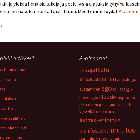
in ja yleisiä henkisiä lakeja ja positiivisia ajatuksia lyhyinä lause
eman eri näkökannoilta toistettuna. Meditoinnit löydät
Ajatellen
oi
aikki artikkelit
Avainsanat
ajattelu
jattelun voima
aika
ansaitseminen
strologia
astrologia
ego
energia
aha
auttaminen
illuusio
henkisyys
inspiraatio
ekalaiset
jakaminen
joulu
kuudes aisti
avoitteet
luominen
kynttilä
iversaalit lait
luomiskertomus
etovoiman laki
muutos
manifestointi
ritysmaailma
parisuhde
positiivisuus