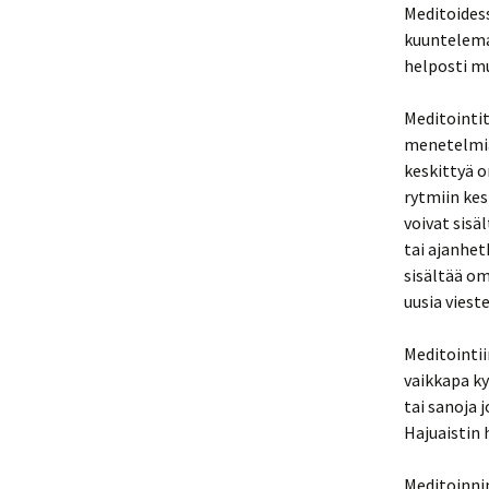
Meditoidess
kuuntelemaa
helposti mu
Meditointit
menetelmiä.
keskittyä o
rytmiin ke
voivat sisä
tai ajanhet
sisältää o
uusia viest
Meditointii
vaikkapa ky
tai sanoja 
Hajuaistin 
Meditoinnin