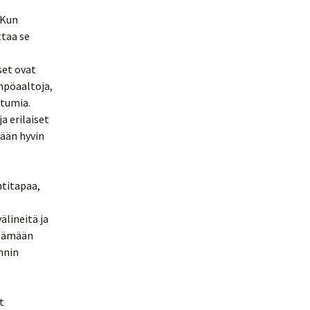
 Kun
ttaa se
set ovat
mpöaaltoja,
htumia.
a erilaiset
kään hyvin
ntitapaa,
älineitä ja
ttämään
nnin
t