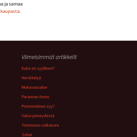
ina ja samaa
-kaupasta
.
Viimeisimmät artikkelit
Kuka on syyllinen?
Herättelyä
Mukavuusalue
Parannan itseni
Perimmäinen syy?
Valoa pimeydestä
Tietoisuus ratkaisee
Zohar