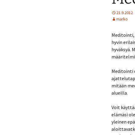
21.9.2012
marko
Meditointi,
hyvin erila
hyväksyä. M
määritelmiä
Meditointi 
ajattelutap
mitään med
alueilla.
Voit käytt
elämäsi ole
yleinen ep
aloittavatk