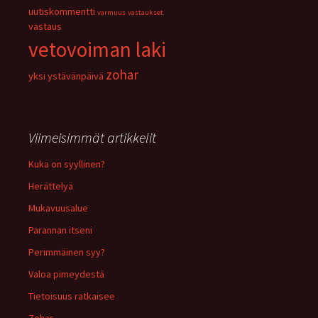
uutiskommentti
varmuus
vastaukset
vastaus
vetovoiman laki
zohar
yksi
ystävänpäivä
Viimeisimmät artikkelit
Kuka on syyllinen?
Herättelyä
Mukavuusalue
Parannan itseni
Perimmäinen syy?
Valoa pimeydestä
Tietoisuus ratkaisee