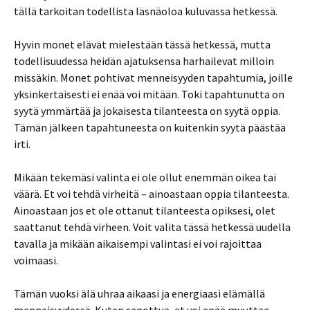
tällä tarkoitan todellista läsnäoloa kuluvassa hetkessä.
Hyvin monet elävät mielestään tässä hetkessä, mutta
todellisuudessa heidän ajatuksensa harhailevat milloin
missäkin. Monet pohtivat menneisyyden tapahtumia, joille
yksinkertaisesti ei enää voi mitään. Toki tapahtunutta on
syytä ymmärtää ja jokaisesta tilanteesta on syytä oppia.
Tämän jälkeen tapahtuneesta on kuitenkin syytä päästää
irti.
Mikään tekemäsi valinta ei ole ollut enemmän oikea tai
väärä. Et voi tehdä virheitä – ainoastaan oppia tilanteesta.
Ainoastaan jos et ole ottanut tilanteesta opiksesi, olet
saattanut tehdä virheen. Voit valita tässä hetkessä uudella
tavalla ja mikään aikaisempi valintasi ei voi rajoittaa
voimaasi.
Tämän vuoksi älä uhraa aikaasi ja energiaasi elämällä