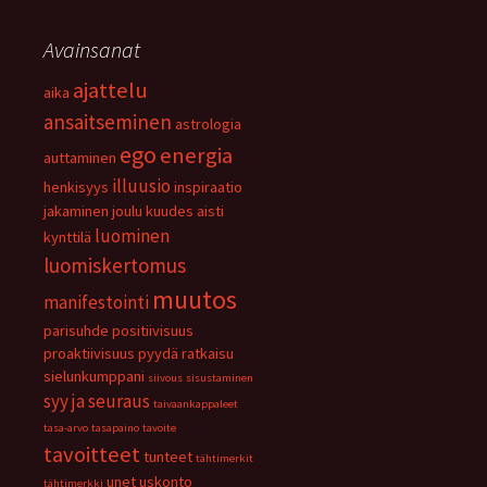
Avainsanat
ajattelu
aika
ansaitseminen
astrologia
ego
energia
auttaminen
illuusio
henkisyys
inspiraatio
jakaminen
joulu
kuudes aisti
luominen
kynttilä
luomiskertomus
muutos
manifestointi
parisuhde
positiivisuus
proaktiivisuus
pyydä
ratkaisu
sielunkumppani
siivous
sisustaminen
syy ja seuraus
taivaankappaleet
tasa-arvo
tasapaino
tavoite
tavoitteet
tunteet
tähtimerkit
unet
uskonto
tähtimerkki