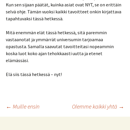
Kun sen sijaan päätät, kuinka asiat ovat NYT, se on erittäin
selvä ohje. Tämän vuoksi kaikki tavoitteet onkin kirjattava
tapahtuvaksi tässä hetkessä.
Mitä enemmän elät tässä hetkessä, sitä paremmin
vastaanotat ja ymmärrät universumin tarjoamaa
opastusta. Samalla saavutat tavoitteitasi nopeammin
koska luot koko ajan tehokkaasti uutta ja etenet
elämässäsi.
Elä siis tässä hetkessä – nyt!
Artikkelien
←
Muille ensin
Olemme kaikki yhtä
→
selaus