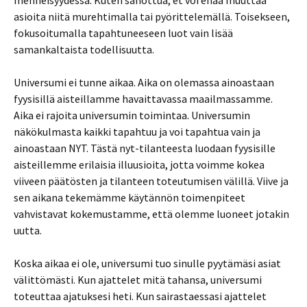
menneisyydessä. Kuten sanottua, et voi enää muuttaa
asioita niitä murehtimalla tai pyörittelemällä. Toisekseen,
fokusoitumalla tapahtuneeseen luot vain lisää
samankaltaista todellisuutta.
Universumi ei tunne aikaa. Aika on olemassa ainoastaan
fyysisillä aisteillamme havaittavassa maailmassamme.
Aika ei rajoita universumin toimintaa. Universumin
näkökulmasta kaikki tapahtuu ja voi tapahtua vain ja
ainoastaan NYT. Tästä nyt-tilanteesta luodaan fyysisille
aisteillemme erilaisia illuusioita, jotta voimme kokea
viiveen päätösten ja tilanteen toteutumisen välillä. Viive ja
sen aikana tekemämme käytännön toimenpiteet
vahvistavat kokemustamme, että olemme luoneet jotakin
uutta.
Koska aikaa ei ole, universumi tuo sinulle pyytämäsi asiat
välittömästi. Kun ajattelet mitä tahansa, universumi
toteuttaa ajatuksesi heti. Kun sairastaessasi ajattelet