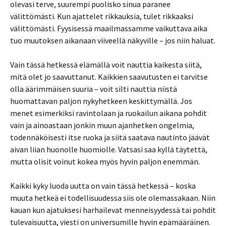
olevasi terve, suurempi puolisko sinua paranee
välittömästi. Kun ajattelet rikkauksia, tulet rikkaaksi
välittömästi. Fyysisessä maailmassamme vaikuttava aika
tuo muutoksen aikanaan viiveellä näkyville – jos niin haluat.
Vain tässä hetkessä elämällä voit nauttia kaikesta siitä,
mitä olet jo saavuttanut. Kaikkien saavutusten ei tarvitse
olla äärimmäisen suuria – voit silti nauttia niistä
huomattavan paljon nykyhetkeen keskittymällä. Jos
menet esimerkiksi ravintolaan ja ruokailun aikana pohdit
vain ja ainoastaan jonkin muun ajanhetken ongelmia,
todennäköisesti itse ruoka ja siitä saatava nautinto jäävät
aivan liian huonolle huomiolle. Vatsasi saa kyllä täytettä,
mutta olisit voinut kokea myös hyvin paljon enemmän.
Kaikki kyky luoda uutta on vain tässä hetkessä – koska
muuta hetkeä ei todellisuudessa siis ole olemassakaan. Niin
kauan kun ajatuksesi harhailevat menneisyydessä tai pohdit
tulevaisuutta, viesti on universumille hyvin epämääräinen.