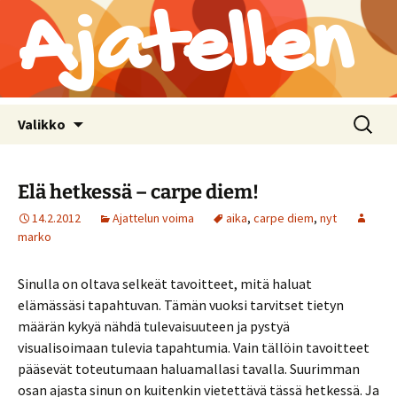
Ajatellen
Siirry
Haku:
Valikko
sisältöön
Elä hetkessä – carpe diem!
14.2.2012
Ajattelun voima
aika
,
carpe diem
,
nyt
marko
Sinulla on oltava selkeät tavoitteet, mitä haluat
elämässäsi tapahtuvan. Tämän vuoksi tarvitset tietyn
määrän kykyä nähdä tulevaisuuteen ja pystyä
visualisoimaan tulevia tapahtumia. Vain tällöin tavoitteet
pääsevät toteutumaan haluamallasi tavalla. Suurimman
osan ajasta sinun on kuitenkin vietettävä tässä hetkessä. Ja