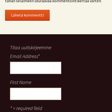
tähän selaimeen seuraavaa kommentointikertaa varten.
Tilaa uutiskirjeemme
Email Address
*
First Name
* = required field