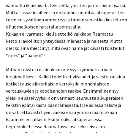
vanhoilla ikiaikaisilla teksteillä yleisten perinteiden lisäksi.
Mutta tässäkin aiheessa on tainnut unohtua alkuperäisten
termien syvällinen ymmärrys ja tämän vuoksi keskustelu on
ollut melkoisen huteralla perustalla.
Kukaan ei varmasti kiellä etteikö vaikkapa Raamattu
kertoisi avioliiton yhteydessä miehestä ja naisesta. Mutta
oletko sinä miettinyt mitä ovat nämä jatkuvasti toistellut
“mies” ja “nainen”?
Mitään tekstejä ei ainakaan ole syytä ymmärtää vain
kirjaimellisesti. Kaikki todelliset viisaudet ja viestit on aina
kätketty useisiin erilaisiin kerroksiin monenlaisten
vertauskuvien ja koodisanojen taakse. Ensimmäinen syy
yleisiin epäselvyyksiin on varmasti seurausta alkuperäisen
tekstin epätarkasta kääntämisestä. Itse asiassa tekstejä
on valitettavasti hyvin vaikea enää ymmärtää minkään
käännöksen jälkeen. Esimerkiksi alkuperäisessä
hepreankielisessä Raamatussa osa teksteistä on