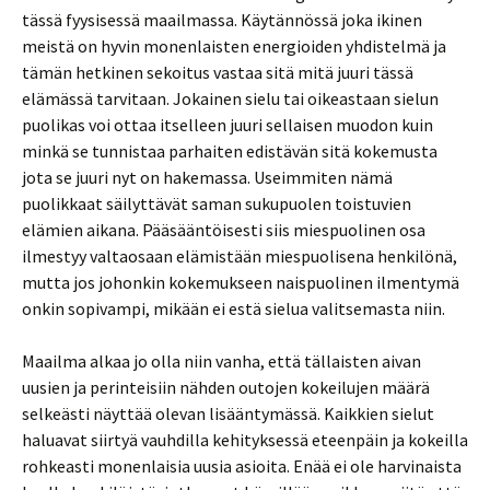
tässä fyysisessä maailmassa. Käytännössä joka ikinen
meistä on hyvin monenlaisten energioiden yhdistelmä ja
tämän hetkinen sekoitus vastaa sitä mitä juuri tässä
elämässä tarvitaan. Jokainen sielu tai oikeastaan sielun
puolikas voi ottaa itselleen juuri sellaisen muodon kuin
minkä se tunnistaa parhaiten edistävän sitä kokemusta
jota se juuri nyt on hakemassa. Useimmiten nämä
puolikkaat säilyttävät saman sukupuolen toistuvien
elämien aikana. Pääsääntöisesti siis miespuolinen osa
ilmestyy valtaosaan elämistään miespuolisena henkilönä,
mutta jos johonkin kokemukseen naispuolinen ilmentymä
onkin sopivampi, mikään ei estä sielua valitsemasta niin.
Maailma alkaa jo olla niin vanha, että tällaisten aivan
uusien ja perinteisiin nähden outojen kokeilujen määrä
selkeästi näyttää olevan lisääntymässä. Kaikkien sielut
haluavat siirtyä vauhdilla kehityksessä eteenpäin ja kokeilla
rohkeasti monenlaisia uusia asioita. Enää ei ole harvinaista