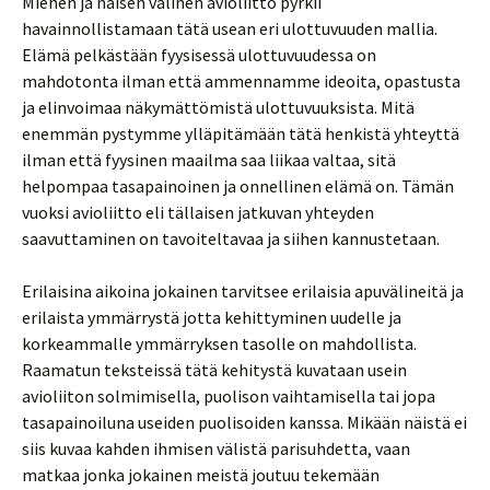
Miehen ja naisen välinen avioliitto pyrkii
havainnollistamaan tätä usean eri ulottuvuuden mallia.
Elämä pelkästään fyysisessä ulottuvuudessa on
mahdotonta ilman että ammennamme ideoita, opastusta
ja elinvoimaa näkymättömistä ulottuvuuksista. Mitä
enemmän pystymme ylläpitämään tätä henkistä yhteyttä
ilman että fyysinen maailma saa liikaa valtaa, sitä
helpompaa tasapainoinen ja onnellinen elämä on. Tämän
vuoksi avioliitto eli tällaisen jatkuvan yhteyden
saavuttaminen on tavoiteltavaa ja siihen kannustetaan.
Erilaisina aikoina jokainen tarvitsee erilaisia apuvälineitä ja
erilaista ymmärrystä jotta kehittyminen uudelle ja
korkeammalle ymmärryksen tasolle on mahdollista.
Raamatun teksteissä tätä kehitystä kuvataan usein
avioliiton solmimisella, puolison vaihtamisella tai jopa
tasapainoiluna useiden puolisoiden kanssa. Mikään näistä ei
siis kuvaa kahden ihmisen välistä parisuhdetta, vaan
matkaa jonka jokainen meistä joutuu tekemään