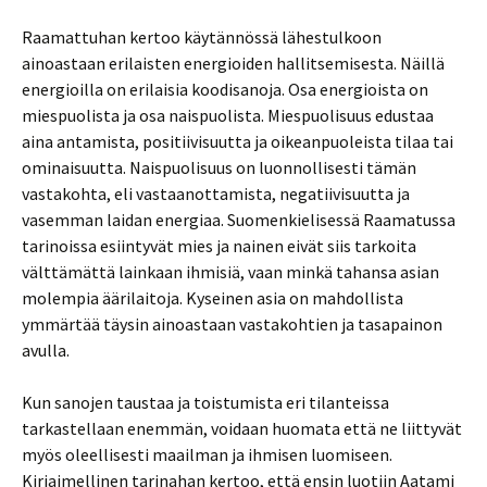
Raamattuhan kertoo käytännössä lähestulkoon
ainoastaan erilaisten energioiden hallitsemisesta. Näillä
energioilla on erilaisia koodisanoja. Osa energioista on
miespuolista ja osa naispuolista. Miespuolisuus edustaa
aina antamista, positiivisuutta ja oikeanpuoleista tilaa tai
ominaisuutta. Naispuolisuus on luonnollisesti tämän
vastakohta, eli vastaanottamista, negatiivisuutta ja
vasemman laidan energiaa. Suomenkielisessä Raamatussa
tarinoissa esiintyvät mies ja nainen eivät siis tarkoita
välttämättä lainkaan ihmisiä, vaan minkä tahansa asian
molempia äärilaitoja. Kyseinen asia on mahdollista
ymmärtää täysin ainoastaan vastakohtien ja tasapainon
avulla.
Kun sanojen taustaa ja toistumista eri tilanteissa
tarkastellaan enemmän, voidaan huomata että ne liittyvät
myös oleellisesti maailman ja ihmisen luomiseen.
Kirjaimellinen tarinahan kertoo, että ensin luotiin Aatami