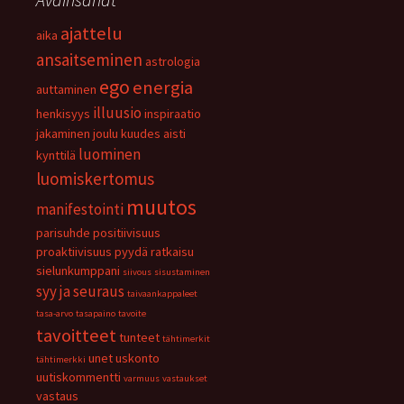
ajattelu
aika
ansaitseminen
astrologia
ego
energia
auttaminen
illuusio
henkisyys
inspiraatio
jakaminen
joulu
kuudes aisti
luominen
kynttilä
luomiskertomus
muutos
manifestointi
parisuhde
positiivisuus
proaktiivisuus
pyydä
ratkaisu
sielunkumppani
siivous
sisustaminen
syy ja seuraus
taivaankappaleet
tasa-arvo
tasapaino
tavoite
tavoitteet
tunteet
tähtimerkit
unet
uskonto
tähtimerkki
uutiskommentti
varmuus
vastaukset
vastaus