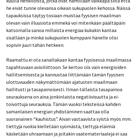
kuulla henkilöistä, jotka ovat hämillään vaikkapa siitä että
he eivät tunne olevansa oikean sukupuolen kehossa. Näissä
tapauksissa täytyy tosiaan muistaa fyysisen maailman
olevan vain illuusiota emmekä voi mitenkään päältäpäin
katsomalla sanoa millaista energiaa kukakin kantaa
sisällään ja minkä sukupuolen kumppani hänelle olisi
sopivin juuri tähän hetkeen.
Raamattu ei ota sanallakaan kantaa fyysisessä maailmassa
tapahtuvaan avioiliittoon. Se kertoo siis vain energioiden
hallitsemisesta ja kannustaa liittämään tämän fyysisen
ulottuvuuden näkymättömään ajatusten maailmaan
hallitusti ja tasapainoisesti. Ilman tällaista tasapainoa
seurauksena on aina jonkinlaista negatiivisuutta ja ei-
toivottuja seurauksia. Tämän vuoksi teksteissä kahden
samanlaisen energian yhdistäminen saattaa olla
suoranainen “kauhistus”. Aivan vastaavista syistä myös mm.
tiettyjä ruokia kielletään syömästä, tiettyjä eläimiä
käsketään uhraamaan ja joitakin vaatemateriaaleja ei saa