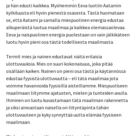
ja hän edusti kaikkea. Myöhemmin Eeva luotiin Aatamin
kylkiluusta eli hyvin pienestä osasesta. Tästä huomataan
se, että Aatami ja samalla miespuolinen energia edustaa
alkuperäistä luotua maailmaa ja kaikkea olemassaolevaa.
Eeva ja naispuolinen energia puolestaan on vain jälkikäteen
luotu hyvin pieni osa tästä todellisesta maailmasta.
Termit mies ja nainen edustavat näitä erilaisia
ulottuvuuksia. Mies on suuri kokonaisuus, joka pitää
sisällään kaiken. Nainen on pieni osa tästä ja käytännössä
edustaa fyysistä ulottuvuutta – eli tätä maailmaa jota
voimme havannoida fyysisillä aisteillamme. Miespuoliseen
maailmaan liitymme ajatusten, mielen ja tunteiden avulla.
Ihminen on luotu kuvastamaan tätä maailman rakennetta
ja siksi ainoastaan naisella on liityntäpinta tähän
ulottuvuuteen ja kyky synnyttää uutta elämää fyysiseen
maailmaan.