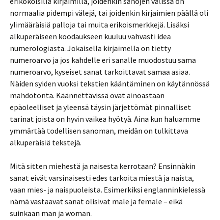
erikokoisilla kirjaimilla, joidenkin sanojen välissä on
normaalia pidempi välejä, tai joidenkin kirjaimien päällä oli
ylimääräisiä palloja tai muita erikoismerkkejä. Lisäksi
alkuperäiseen koodaukseen kuuluu vahvasti idea
numerologiasta. Jokaisella kirjaimella on tietty
numeroarvo ja jos kahdelle eri sanalle muodostuu sama
numeroarvo, kyseiset sanat tarkoittavat samaa asiaa.
Näiden syiden vuoksi tekstien kääntäminen on käytännössä
mahdotonta. Käännettävissä ovat ainoastaan
epäoleelliset ja yleensä täysin järjettömät pinnalliset
tarinat joista on hyvin vaikea hyötyä. Aina kun haluamme
ymmärtää todellisen sanoman, meidän on tulkittava
alkuperäisiä tekstejä.
Mitä sitten miehestä ja naisesta kerrotaan? Ensinnäkin
sanat eivät varsinaisesti edes tarkoita miestä ja naista,
vaan mies- ja naispuoleista. Esimerkiksi englanninkielessä
nämä vastaavat sanat olisivat male ja female – eikä
suinkaan man ja woman.