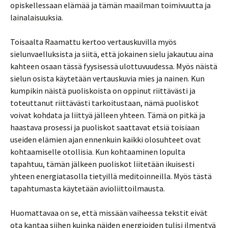
opiskellessaan elämää ja tämän maailman toimivuutta ja
lainalaisuuksia.
Toisaalta Raamattu kertoo vertauskuvilla myös
sielunvaelluksista ja siitä, että jokainen sielu jakautuu aina
kahteen osaan tässä fyysisessä ulottuvuudessa. Myös näistä
sielun osista käytetään vertauskuvia mies ja nainen. Kun
kumpikin näistä puoliskoista on oppinut riittävästi ja
toteuttanut riittävästi tarkoitustaan, nämä puoliskot
voivat kohdata ja liittyä jälleen yhteen. Tämä on pitkä ja
haastava prosessi ja puoliskot saattavat etsiä toisiaan
useiden elämien ajan ennenkuin kaikki olosuhteet ovat
kohtaamiselle otollisia. Kun kohtaaminen lopulta
tapahtuu, tämän jälkeen puoliskot liitetään ikuisesti
yhteen energiatasolla tietyillä meditoinneilla. Myös tästä
tapahtumasta käytetään avioliittoilmausta.
Huomattavaa on se, että missään vaiheessa tekstit eivät
ota kantaa siihen kuinka näiden energioiden tulisi ilmentyä