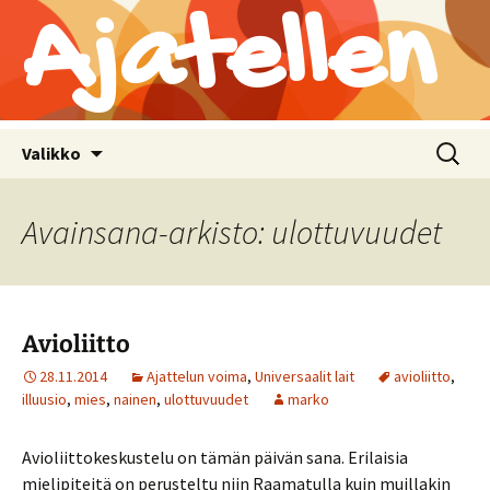
Ajatellen
Siirry
Haku:
Valikko
sisältöön
Avainsana-arkisto: ulottuvuudet
Avioliitto
28.11.2014
Ajattelun voima
,
Universaalit lait
avioliitto
,
illuusio
,
mies
,
nainen
,
ulottuvuudet
marko
Avioliittokeskustelu on tämän päivän sana. Erilaisia
mielipiteitä on perusteltu niin Raamatulla kuin muillakin