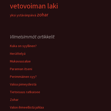
vetovoiman laki
zohar
yksi
ystävänpäivä
Viimeisimmät artikkelit
Kuka on syyllinen?
Herättelyä
Mukavuusalue
Parannan itseni
Perimmäinen syy?
Valoa pimeydestä
Tietoisuus ratkaisee
Zohar
Valon ihmeellistä juhlaa