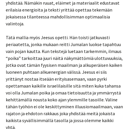
yhdistää. Nämäkin ruuat, eläimet ja materiaalit edustavat
erilaisia energioita ja teksti yrittää opettaa tekemään
jokaisessa tilanteessa mahdollisimman optimaalisia
valintoja.
Tätä mallia myös Jeesus opetti. Hän toisti jatkuvasti
periaatetta, jonka mukaan reitti Jumalan luokse tapahtuu
vain pojan kautta. Kun tekstejä luetaan tarkemmin, ilmaus
“poika” tarkoittaa juuri näitä näkymättömiä ulottuvuuksia,
jotka ovat tämän fyysisen maailman ja alkuperäisen kaiken
luoneen puhtaan alkuenergian välissä. Jeesus ei siis
yrittänyt nostaa itseään erityisasemaan, vaan pyrki
opettamaan kaikille israelilaisille sitä miten kuka tahansa
voi olla Jumalan poika ja omaa tietoisuutta ja ymmärrystä
kehittämällä nousta koko ajan ylemmille tasoille. Väline
tähän työhön ei ole keskittyminen illuusiomaailmaan, vaan
rajaton ja ehdoton rakkaus joka yhdistää meitä jokaista
kaikista syvällisimmällä tasolla ja jossa olemme kaikki
yhtä.