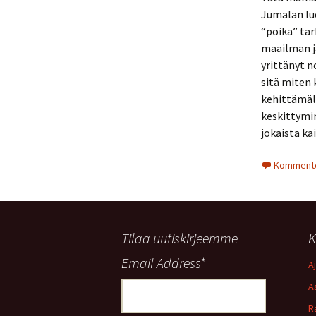
Jumalan lu
“poika” tar
maailman ja
yrittänyt n
sitä miten 
kehittämäll
keskittymin
jokaista ka
Komment
Tilaa uutiskirjeemme
K
Email Address
*
A
A
R