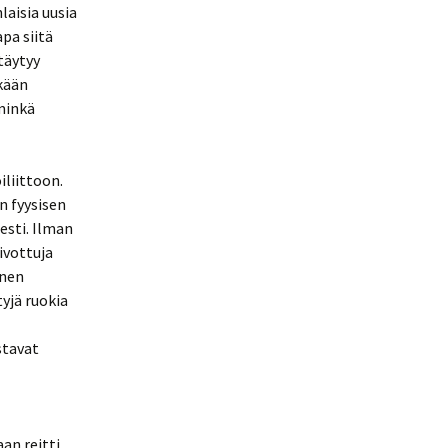
laisia uusia
apa siitä
täytyy
kään
minkä
liittoon.
n fyysisen
esti. Ilman
ivottuja
inen
yjä ruokia
stavat
an reitti