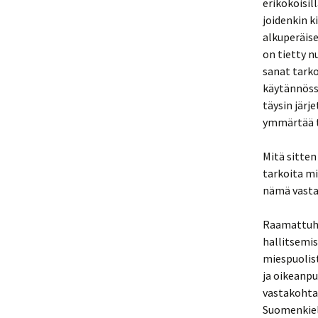
erikokoisil
joidenkin k
alkuperäise
on tietty n
sanat tarko
käytännöss
täysin järj
ymmärtää t
Mitä sitten
tarkoita mi
nämä vastaa
Raamattuha
hallitsemis
miespuolist
ja oikeanpu
vastakohta,
Suomenkieli