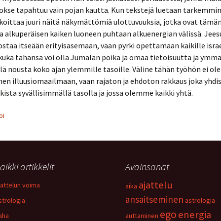
okse tapahtuu vain pojan kautta. Kun tekstejä luetaan tarkemmin
koittaa juuri näitä näkymättömiä ulottuvuuksia, jotka ovat tämän
 alkuperäisen kaiken luoneen puhtaan alkuenergian välissä. Jeesus
ostaa itseään erityisasemaan, vaan pyrki opettamaan kaikille israel
kuka tahansa voi olla Jumalan poika ja omaa tietoisuutta ja ymmä
ä nousta koko ajan ylemmille tasoille. Väline tähän työhön ei ole
en illuusiomaailmaan, vaan rajaton ja ehdoton rakkaus joka yhdi
ikista syvällisimmällä tasolla ja jossa olemme kaikki yhtä.
oi
aikki artikkelit
Avainsanat
ajattelu
jattelun voima
aika
ansaitseminen
strologia
astrologia
ego
energia
aha
auttaminen