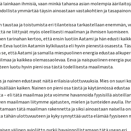
 lainkaan ihmisiä, vaan minkä tahansa asian molempia äärilaitoj
dollista ymmärtää täysin ainoastaan vastakohtien ja tasapainon 
 taustaa ja toistumista eri tilanteissa tarkastellaan enemmän, v
ä ne liittyvät myös oleellisesti maailman ja ihmisen luomiseen.
nen tarinahan kertoo, että ensin luotiin Aatami ja hän edusti kaikk
eva luotiin Aatamin kylkiluusta eli hyvin pienestä osasesta. Tä
se, että Aatami ja samalla miespuolinen energia edustaa alkuper
ilmaa ja kaikkea olemassaolevaa. Eeva ja naispuolinen energia pu
äteen luotu hyvin pieni osa tästä todellisesta maailmasta.
 ja nainen edustavat näitä erilaisia ulottuvuuksia. Mies on suuri k
sisällään kaiken. Nainen on pieni osa tästä ja käytännössä edustaa 
a – eli tätä maailmaa jota voimme havannoida fyysisillä aisteill
een maailmaan liitymme ajatusten, mielen ja tunteiden avulla. I
stamaan tätä maailman rakennetta ja siksi ainoastaan naisella on
ta tähän ulottuvuuteen ja kyky synnyttää uutta elämää fyysiseen
aisen välinen avioliitto pyrkii havainnollistamaan tätä usean eri