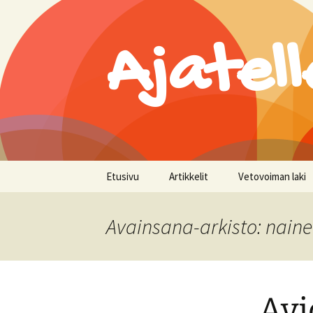
Ajatell
Siirry
Etusivu
Artikkelit
Vetovoiman laki
sisältöön
Avainsana-arkisto: nain
Avi