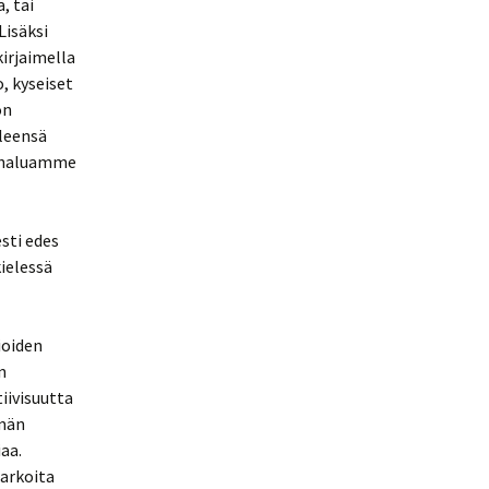
, tai
Lisäksi
irjaimella
, kyseiset
on
leensä
un haluamme
sti edes
kielessä
ioiden
n
iivisuutta
ämän
aa.
tarkoita