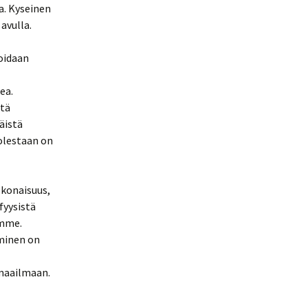
a. Kyseinen
avulla.
oidaan
ea.
stä
äistä
olestaan on
okonaisuus,
fyysistä
amme.
hminen on
 maailmaan.