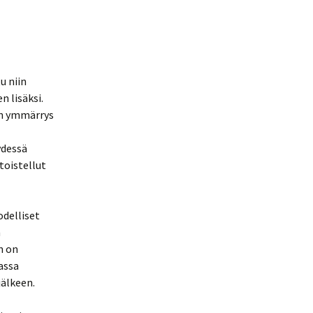
u niin
n lisäksi.
en ymmärrys
ydessä
toistellut
odelliset
n
n on
assa
jälkeen.