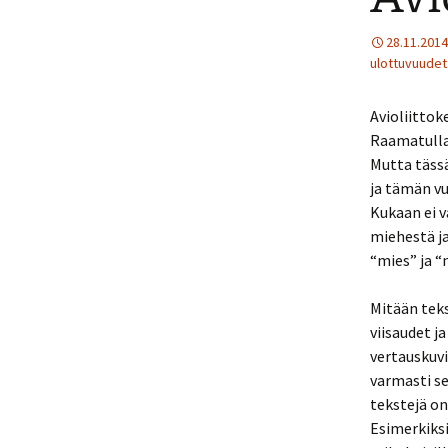
28.11.2014
ulottuvuudet
Avioliittok
Raamatulla 
Mutta täss
ja tämän vu
Kukaan ei v
miehestä ja
“mies” ja “
Mitään teks
viisaudet j
vertauskuvi
varmasti se
tekstejä o
Esimerkiks