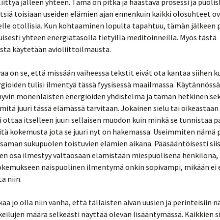
liittyä jälleen yhteen. Tämä on pitkä ja haastava prosessi ja puoli
tsiä toisiaan useiden elämien ajan ennenkuin kaikki olosuhteet o
lle otollisia. Kun kohtaaminen lopulta tapahtuu, tämän jälkeen 
kuisesti yhteen energiatasolla tietyillä meditoinneilla. Myös tästä
ta käytetään avioliittoilmausta.
 on se, että missään vaiheessa tekstit eivät ota kantaa siihen k
gioiden tulisi ilmentyä tässä fyysisessä maailmassa. Käytännössä
hyvin monenlaisten energioiden yhdistelmä ja tämän hetkinen se
 mitä juuri tässä elämässä tarvitaan. Jokainen sielu tai oikeastaan
i ottaa itselleen juuri sellaisen muodon kuin minkä se tunnistaa 
sitä kokemusta jota se juuri nyt on hakemassa. Useimmiten nämä 
 saman sukupuolen toistuvien elämien aikana. Pääsääntöisesti sii
en osa ilmestyy valtaosaan elämistään miespuolisena henkilönä,
okemukseen naispuolinen ilmentymä onkin sopivampi, mikään ei e
a niin.
aa jo olla niin vanha, että tällaisten aivan uusien ja perinteisiin 
eilujen määrä selkeästi näyttää olevan lisääntymässä. Kaikkien s