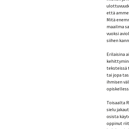
ulottuvuud
että ammen
Mitä enemm
maailma sa
vuoksi avio
siihen kan
Erilaisina 
kehittymin
teksteissä 
tai jopa ta
ihmisen vä
opiskelless
Toisaalta R
sielu jakau
osista käyt
oppinut rii