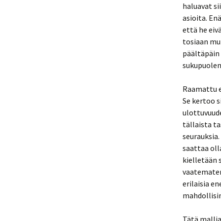
haluavat si
asioita. En
että he eiv
tosiaan mu
päältäpäin 
sukupuolen 
Raamattu e
Se kertoo s
ulottuvuud
tällaista t
seurauksia
saattaa oll
kielletään 
vaatemateri
erilaisia e
mahdollisi
Tätä mallia