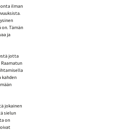
tonta ilman
vuuksista.
ysinen
ä on. Tämän
vaa ja
ystä jotta
a. Raamatun
aihtamisella
aa kahden
kemään
tä jokainen
ä sielun
ta on
voivat