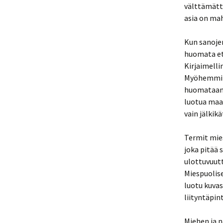
välttämättä
asia on mah
Kun sanojen
huomata ett
Kirjaimelli
Myöhemmin E
huomataan 
luotua maa
vain jälkik
Termit mies
joka pitää 
ulottuvuutt
Miespuolis
luotu kuva
liityntäpin
Miehen ja n