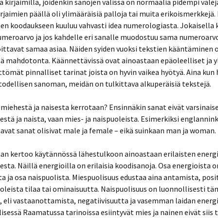
la kirjaimilla, joidenkin sanojen välissä on normaalia pidempi välejä
irjaimien päällä oli ylimääräisiä palloja tai muita erikoismerkkejä. 
en koodaukseen kuuluu vahvasti idea numerologiasta. Jokaisella k
umeroarvo ja jos kahdelle eri sanalle muodostuu sama numeroarvo
ittavat samaa asiaa. Näiden syiden vuoksi tekstien kääntäminen 
ä mahdotonta. Käännettävissä ovat ainoastaan epäoleelliset ja y
ettömät pinnalliset tarinat joista on hyvin vaikea hyötyä. Aina k
odellisen sanoman, meidän on tulkittava alkuperäisiä tekstejä.
 miehestä ja naisesta kerrotaan? Ensinnäkin sanat eivät varsinaise
estä ja naista, vaan mies- ja naispuoleista. Esimerkiksi englannin
vat sanat olisivat male ja female – eikä suinkaan man ja woman.
n kertoo käytännössä lähestulkoon ainoastaan erilaisten energ
esta. Näillä energioilla on erilaisia koodisanoja. Osa energioista o
a ja osa naispuolista. Miespuolisuus edustaa aina antamista, posit
oleista tilaa tai ominaisuutta. Naispuolisuus on luonnollisesti t
 eli vastaanottamista, negatiivisuutta ja vasemman laidan energi
sessä Raamatussa tarinoissa esiintyvät mies ja nainen eivät siis 