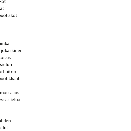
skot
vat
puoliskot
uinka
 joka ikinen
koitus
 sielun
parhaiten
puolikkaat
s
 mutta jos
stä sielua
nähden
ielut