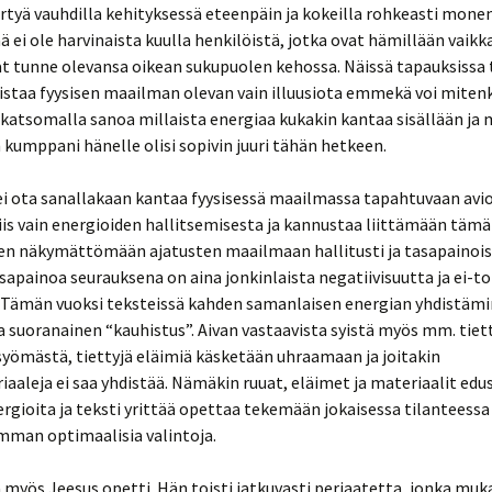
irtyä vauhdilla kehityksessä eteenpäin ja kokeilla rohkeasti monen
ää ei ole harvinaista kuulla henkilöistä, jotka ovat hämillään vaikk
ät tunne olevansa oikean sukupuolen kehossa. Näissä tapauksissa 
istaa fyysisen maailman olevan vain illuusiota emmekä voi miten
katsomalla sanoa millaista energiaa kukakin kantaa sisällään ja 
kumppani hänelle olisi sopivin juuri tähän hetkeen.
i ota sanallakaan kantaa fyysisessä maailmassa tapahtuvaan avioi
iis vain energioiden hallitsemisesta ja kannustaa liittämään tämä
en näkymättömään ajatusten maailmaan hallitusti ja tasapainois
asapainoa seurauksena on aina jonkinlaista negatiivisuutta ja ei-to
. Tämän vuoksi teksteissä kahden samanlaisen energian yhdistäm
a suoranainen “kauhistus”. Aivan vastaavista syistä myös mm. tiett
syömästä, tiettyjä eläimiä käsketään uhraamaan ja joitakin
aaleja ei saa yhdistää. Nämäkin ruuat, eläimet ja materiaalit edu
nergioita ja teksti yrittää opettaa tekemään jokaisessa tilanteessa
mman optimaalisia valintoja.
 myös Jeesus opetti. Hän toisti jatkuvasti periaatetta, jonka muka