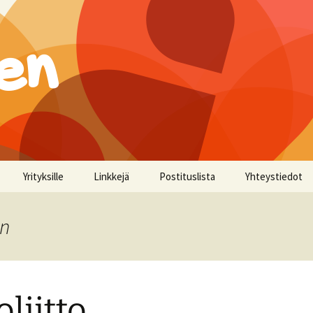
en
Yrityksille
Linkkejä
Postituslista
Yhteystiedot
en
oliitto