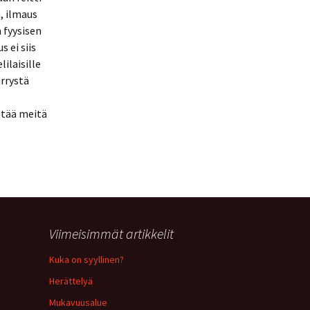
, ilmaus
 fyysisen
 ei siis
ilaisille
rrystä
stää meitä
Viimeisimmät artikkelit
Kuka on syyllinen?
Herättelyä
Mukavuusalue