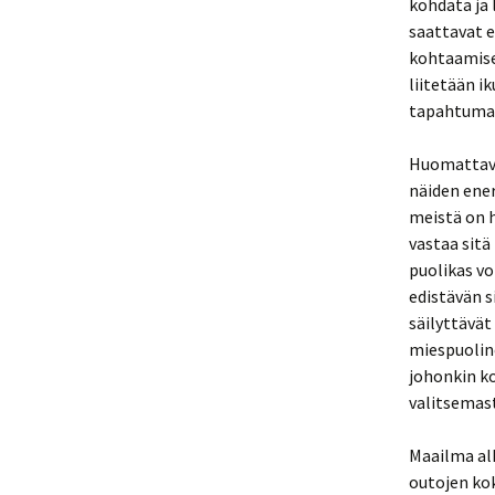
kohdata ja 
saattavat e
kohtaamise
liitetään i
tapahtumas
Huomattavaa
näiden ener
meistä on 
vastaa sitä
puolikas vo
edistävän 
säilyttävät
miespuolin
johonkin k
valitsemast
Maailma alk
outojen kok