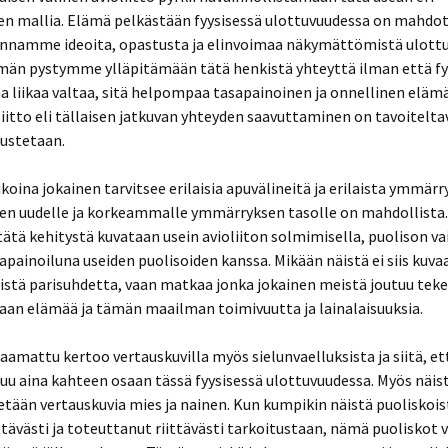
en mallia. Elämä pelkästään fyysisessä ulottuvuudessa on mahdo
namme ideoita, opastusta ja elinvoimaa näkymättömistä ulottu
än pystymme ylläpitämään tätä henkistä yhteyttä ilman että fy
a liikaa valtaa, sitä helpompaa tasapainoinen ja onnellinen eläm
liitto eli tällaisen jatkuvan yhteyden saavuttaminen on tavoitelta
nustetaan.
aikoina jokainen tarvitsee erilaisia apuvälineitä ja erilaista ymmärr
en uudelle ja korkeammalle ymmärryksen tasolle on mahdollist
tätä kehitystä kuvataan usein avioliiton solmimisella, puolison v
sapainoiluna useiden puolisoiden kanssa. Mikään näistä ei siis kuv
listä parisuhdetta, vaan matkaa jonka jokainen meistä joutuu te
aan elämää ja tämän maailman toimivuutta ja lainalaisuuksia.
aamattu kertoo vertauskuvilla myös sielunvaelluksista ja siitä, et
tuu aina kahteen osaan tässä fyysisessä ulottuvuudessa. Myös näist
etään vertauskuvia mies ja nainen. Kun kumpikin näistä puoliskois
ttävästi ja toteuttanut riittävästi tarkoitustaan, nämä puoliskot 