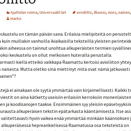
Ajattelun voima
,
Universaalit lait
avioliitto
,
illuusio
,
mies
,
nainen
,
marko
eskustelu on tämän päivän sana. Erilaisia mielipiteitä on perustelt
kuin muillakin vanhoilla ikiaikaisilla teksteillä yleisten perinteide
äkin aiheessa on tainnut unohtua alkuperäisten termien syvällin
oksi keskustelu on ollut melkoisen huteralla perustalla.
armasti kiellä etteikö vaikkapa Raamattu kertoisi avioliiton yhte
 naisesta. Mutta oletko sinä miettinyt mitä ovat nämä jatkuvasti 
nainen”?
tejä ei ainakaan ole syytä ymmärtää vain kirjaimellisesti. Kaikki t
a viestit on aina kätketty useisiin erilaisiin kerroksiin monenlaiste
en ja koodisanojen taakse. Ensimmäinen syy yleisiin epäselvyyksii
urausta alkuperäisen tekstin epätarkasta kääntämisestä. Itse asi
n valitettavasti hyvin vaikea enää ymmärtää minkään käännöksen 
i alkuperäisessä hepreankielisessä Raamatussa osa teksteistä on