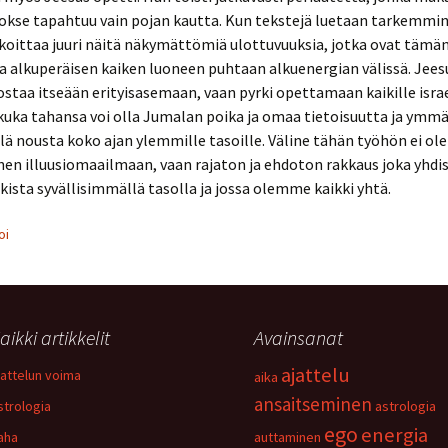
okse tapahtuu vain pojan kautta. Kun tekstejä luetaan tarkemmin
koittaa juuri näitä näkymättömiä ulottuvuuksia, jotka ovat tämän
 alkuperäisen kaiken luoneen puhtaan alkuenergian välissä. Jeesus
ostaa itseään erityisasemaan, vaan pyrki opettamaan kaikille israel
kuka tahansa voi olla Jumalan poika ja omaa tietoisuutta ja ymmä
ä nousta koko ajan ylemmille tasoille. Väline tähän työhön ei ole
en illuusiomaailmaan, vaan rajaton ja ehdoton rakkaus joka yhdi
ikista syvällisimmällä tasolla ja jossa olemme kaikki yhtä.
oi
aikki artikkelit
Avainsanat
ajattelu
jattelun voima
aika
ansaitseminen
strologia
astrologia
ego
energia
aha
auttaminen