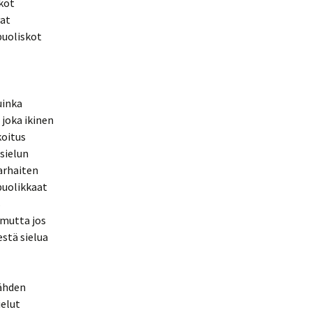
skot
vat
puoliskot
uinka
 joka ikinen
koitus
 sielun
parhaiten
puolikkaat
s
 mutta jos
stä sielua
nähden
ielut