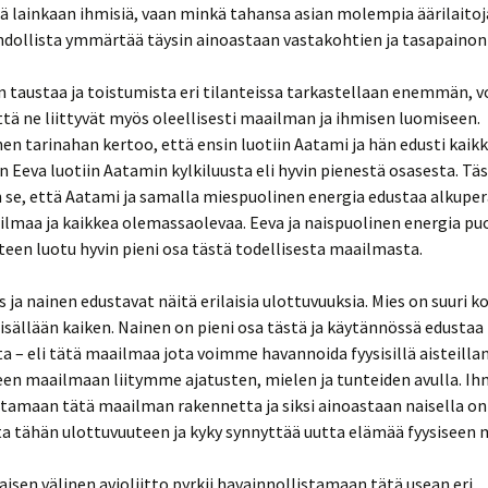
 lainkaan ihmisiä, vaan minkä tahansa asian molempia äärilaitoj
dollista ymmärtää täysin ainoastaan vastakohtien ja tasapainon 
 taustaa ja toistumista eri tilanteissa tarkastellaan enemmän, v
ä ne liittyvät myös oleellisesti maailman ja ihmisen luomiseen.
nen tarinahan kertoo, että ensin luotiin Aatami ja hän edusti kaikk
eva luotiin Aatamin kylkiluusta eli hyvin pienestä osasesta. Tä
se, että Aatami ja samalla miespuolinen energia edustaa alkuper
ilmaa ja kaikkea olemassaolevaa. Eeva ja naispuolinen energia pu
äteen luotu hyvin pieni osa tästä todellisesta maailmasta.
 ja nainen edustavat näitä erilaisia ulottuvuuksia. Mies on suuri k
sisällään kaiken. Nainen on pieni osa tästä ja käytännössä edustaa 
a – eli tätä maailmaa jota voimme havannoida fyysisillä aisteill
een maailmaan liitymme ajatusten, mielen ja tunteiden avulla. I
stamaan tätä maailman rakennetta ja siksi ainoastaan naisella on
ta tähän ulottuvuuteen ja kyky synnyttää uutta elämää fyysiseen
aisen välinen avioliitto pyrkii havainnollistamaan tätä usean eri