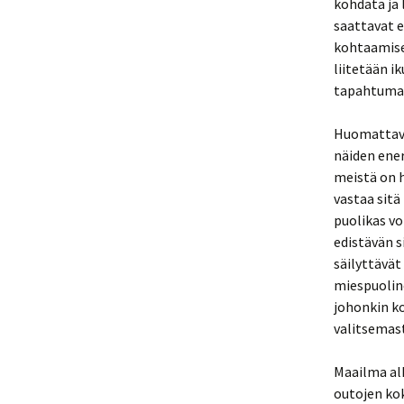
kohdata ja 
saattavat e
kohtaamise
liitetään i
tapahtumas
Huomattavaa
näiden ener
meistä on 
vastaa sitä
puolikas vo
edistävän 
säilyttävät
miespuolin
johonkin k
valitsemast
Maailma alk
outojen kok