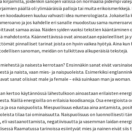
la kirjaimilla, joidenkin sanojen välissä on normaalia pidempi välejä
irjaimien päällä oli ylimääräisiä palloja tai muita erikoismerkkejä. 
en koodaukseen kuuluu vahvasti idea numerologiasta. Jokaisella k
umeroarvo ja jos kahdelle eri sanalle muodostuu sama numeroarvo
ittavat samaa asiaa. Näiden syiden vuoksi tekstien kääntäminen 
ä mahdotonta. Käännettävissä ovat ainoastaan epäoleelliset ja y
ettömät pinnalliset tarinat joista on hyvin vaikea hyötyä. Aina k
odellisen sanoman, meidän on tulkittava alkuperäisiä tekstejä.
 miehestä ja naisesta kerrotaan? Ensinnäkin sanat eivät varsinaise
estä ja naista, vaan mies- ja naispuoleista. Esimerkiksi englannin
vat sanat olisivat male ja female – eikä suinkaan man ja woman.
n kertoo käytännössä lähestulkoon ainoastaan erilaisten energ
esta. Näillä energioilla on erilaisia koodisanoja. Osa energioista o
a ja osa naispuolista. Miespuolisuus edustaa aina antamista, posit
oleista tilaa tai ominaisuutta. Naispuolisuus on luonnollisesti t
 eli vastaanottamista, negatiivisuutta ja vasemman laidan energi
sessä Raamatussa tarinoissa esiintyvät mies ja nainen eivät siis 