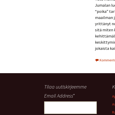
Jumalan lu
“poika” tar
maailman ja
yrittänyt n
sitä miten 
kehittämäll
keskittymin
jokaista ka
Komment
Tilaa uutiskirjeemme
K
Email Address
*
A
A
R