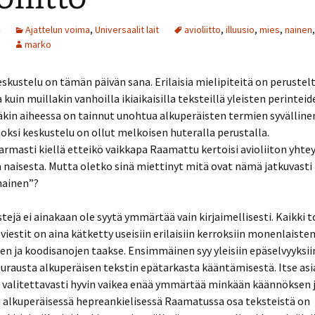
Ajattelun voima
,
Universaalit lait
avioliitto
,
illuusio
,
mies
,
nainen
,
marko
eskustelu on tämän päivän sana. Erilaisia mielipiteitä on perustelt
kuin muillakin vanhoilla ikiaikaisilla teksteillä yleisten perinteide
äkin aiheessa on tainnut unohtua alkuperäisten termien syvällin
oksi keskustelu on ollut melkoisen huteralla perustalla.
armasti kiellä etteikö vaikkapa Raamattu kertoisi avioliiton yhte
 naisesta. Mutta oletko sinä miettinyt mitä ovat nämä jatkuvasti 
nainen”?
tejä ei ainakaan ole syytä ymmärtää vain kirjaimellisesti. Kaikki t
a viestit on aina kätketty useisiin erilaisiin kerroksiin monenlaiste
en ja koodisanojen taakse. Ensimmäinen syy yleisiin epäselvyyksii
urausta alkuperäisen tekstin epätarkasta kääntämisestä. Itse asi
n valitettavasti hyvin vaikea enää ymmärtää minkään käännöksen 
i alkuperäisessä hepreankielisessä Raamatussa osa teksteistä on