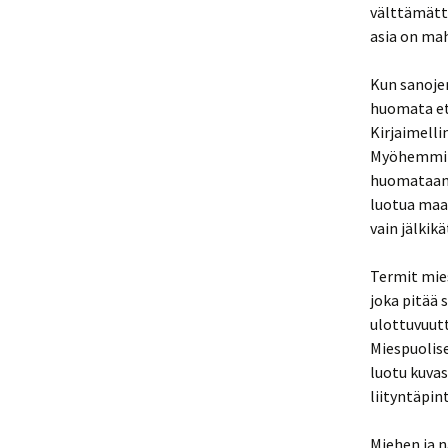
välttämättä
asia on mah
Kun sanojen
huomata ett
Kirjaimelli
Myöhemmin E
huomataan 
luotua maa
vain jälkik
Termit mies
joka pitää 
ulottuvuutt
Miespuolis
luotu kuva
liityntäpin
Miehen ja n