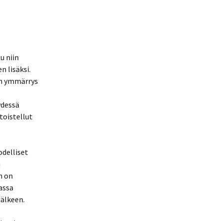
u niin
n lisäksi.
en ymmärrys
ydessä
toistellut
odelliset
n
n on
assa
jälkeen.