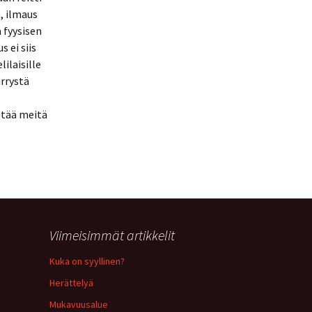
, ilmaus
 fyysisen
 ei siis
ilaisille
rrystä
stää meitä
Viimeisimmät artikkelit
Kuka on syyllinen?
Herättelyä
Mukavuusalue