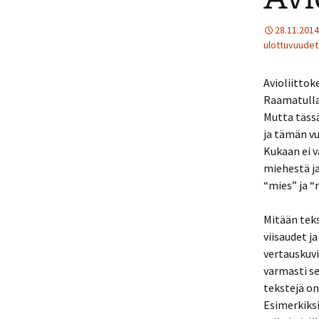
28.11.2014
ulottuvuudet
Avioliittok
Raamatulla 
Mutta täss
ja tämän vu
Kukaan ei v
miehestä ja
“mies” ja “
Mitään teks
viisaudet j
vertauskuvi
varmasti se
tekstejä o
Esimerkiks