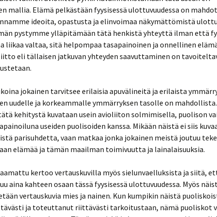
en mallia. Elämä pelkästään fyysisessä ulottuvuudessa on mahdo
namme ideoita, opastusta ja elinvoimaa näkymättömistä ulottu
än pystymme ylläpitämään tätä henkistä yhteyttä ilman että fy
a liikaa valtaa, sitä helpompaa tasapainoinen ja onnellinen eläm
liitto eli tällaisen jatkuvan yhteyden saavuttaminen on tavoitelta
nustetaan.
aikoina jokainen tarvitsee erilaisia apuvälineitä ja erilaista ymmärr
en uudelle ja korkeammalle ymmärryksen tasolle on mahdollist
tätä kehitystä kuvataan usein avioliiton solmimisella, puolison v
sapainoiluna useiden puolisoiden kanssa. Mikään näistä ei siis kuv
listä parisuhdetta, vaan matkaa jonka jokainen meistä joutuu te
aan elämää ja tämän maailman toimivuutta ja lainalaisuuksia.
aamattu kertoo vertauskuvilla myös sielunvaelluksista ja siitä, et
tuu aina kahteen osaan tässä fyysisessä ulottuvuudessa. Myös näist
etään vertauskuvia mies ja nainen. Kun kumpikin näistä puoliskois
ttävästi ja toteuttanut riittävästi tarkoitustaan, nämä puoliskot 