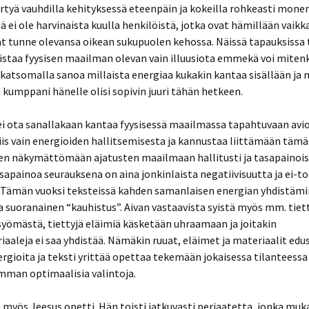
irtyä vauhdilla kehityksessä eteenpäin ja kokeilla rohkeasti monen
ää ei ole harvinaista kuulla henkilöistä, jotka ovat hämillään vaikk
ät tunne olevansa oikean sukupuolen kehossa. Näissä tapauksissa 
istaa fyysisen maailman olevan vain illuusiota emmekä voi miten
katsomalla sanoa millaista energiaa kukakin kantaa sisällään ja 
kumppani hänelle olisi sopivin juuri tähän hetkeen.
i ota sanallakaan kantaa fyysisessä maailmassa tapahtuvaan avioi
iis vain energioiden hallitsemisesta ja kannustaa liittämään tämä
en näkymättömään ajatusten maailmaan hallitusti ja tasapainois
asapainoa seurauksena on aina jonkinlaista negatiivisuutta ja ei-to
. Tämän vuoksi teksteissä kahden samanlaisen energian yhdistäm
a suoranainen “kauhistus”. Aivan vastaavista syistä myös mm. tiett
syömästä, tiettyjä eläimiä käsketään uhraamaan ja joitakin
aaleja ei saa yhdistää. Nämäkin ruuat, eläimet ja materiaalit edu
nergioita ja teksti yrittää opettaa tekemään jokaisessa tilanteessa
mman optimaalisia valintoja.
 myös Jeesus opetti. Hän toisti jatkuvasti periaatetta, jonka muka