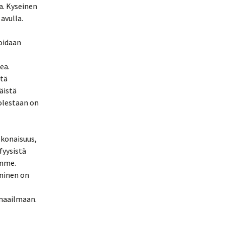
a. Kyseinen
avulla.
oidaan
ea.
stä
äistä
olestaan on
okonaisuus,
fyysistä
amme.
hminen on
 maailmaan.