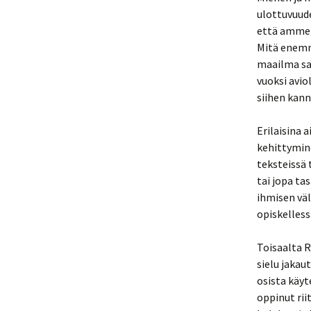
ulottuvuud
että ammen
Mitä enemm
maailma sa
vuoksi avio
siihen kan
Erilaisina 
kehittymin
teksteissä 
tai jopa ta
ihmisen vä
opiskelless
Toisaalta R
sielu jakau
osista käyt
oppinut rii