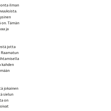
tonta ilman
vuuksista.
ysinen
ä on. Tämän
vaa ja
ystä jotta
a. Raamatun
aihtamisella
aa kahden
kemään
tä jokainen
ä sielun
ta on
voivat