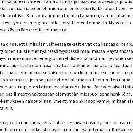
liittyä jälleen yhteen. Tämä on pitkä ja haastava prosessi ja puoli
tsiä toisiaan useiden elämien ajan ennenkuin kaikki olosuhteet o
lle otollisia. Kun kohtaaminen lopulta tapahtuu, tämän jälkeen 
kuisesti yhteen energiatasolla tietyillä meditoinneilla. Myös tästä
ta käytetään avioliittoilmausta.
 on se, että missään vaiheessa tekstit eivät ota kantaa siihen k
gioiden tulisi ilmentyä tässä fyysisessä maailmassa. Käytännössä
hyvin monenlaisten energioiden yhdistelmä ja tämän hetkinen se
 mitä juuri tässä elämässä tarvitaan. Jokainen sielu tai oikeastaan
i ottaa itselleen juuri sellaisen muodon kuin minkä se tunnistaa 
sitä kokemusta jota se juuri nyt on hakemassa. Useimmiten nämä 
 saman sukupuolen toistuvien elämien aikana. Pääsääntöisesti sii
en osa ilmestyy valtaosaan elämistään miespuolisena henkilönä,
okemukseen naispuolinen ilmentymä onkin sopivampi, mikään ei e
a niin.
aa jo olla niin vanha, että tällaisten aivan uusien ja perinteisiin 
eilujen määrä selkeästi näyttää olevan lisääntymässä. Kaikkien s