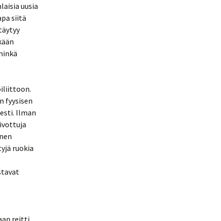
laisia uusia
apa siitä
täytyy
kään
minkä
liittoon.
n fyysisen
esti. Ilman
ivottuja
inen
yjä ruokia
stavat
an reitti