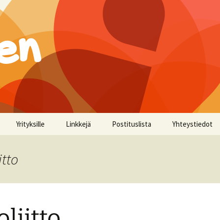
en
Yrityksille
Linkkejä
Postituslista
Yhteystiedot
itto
oliitto