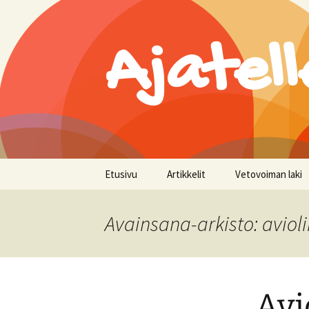
Ajatell
Siirry
Etusivu
Artikkelit
Vetovoiman laki
sisältöön
Avainsana-arkisto: avioli
Avi