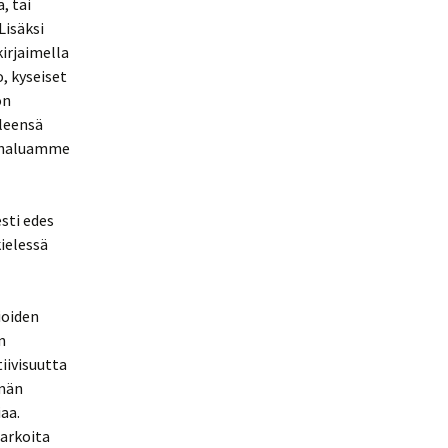
, tai
Lisäksi
irjaimella
, kyseiset
on
leensä
un haluamme
sti edes
kielessä
ioiden
n
iivisuutta
ämän
aa.
tarkoita