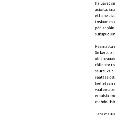
haluavat si
asioita. En
että he eiv
tosiaan mu
päältäpäin 
sukupuolen 
Raamattu e
Se kertoo s
ulottuvuud
tällaista t
seurauksia
saattaa oll
kielletään 
vaatemateri
erilaisia e
mahdollisi
Tätä mallia