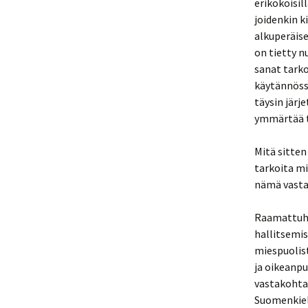
erikokoisil
joidenkin k
alkuperäise
on tietty n
sanat tarko
käytännöss
täysin järj
ymmärtää t
Mitä sitten
tarkoita mi
nämä vastaa
Raamattuha
hallitsemis
miespuolist
ja oikeanpu
vastakohta,
Suomenkieli