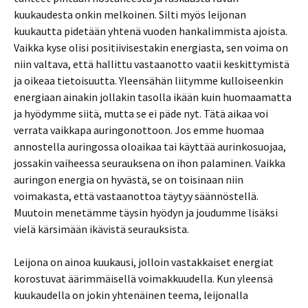
kuukaudesta onkin melkoinen. Silti myös leijonan
kuukautta pidetään yhtenä vuoden hankalimmista ajoista.
Vaikka kyse olisi positiivisestakin energiasta, sen voima on
niin valtava, että hallittu vastaanotto vaatii keskittymistä
ja oikeaa tietoisuutta. Yleensähän liitymme kulloiseenkin
energiaan ainakin jollakin tasolla ikään kuin huomaamatta
ja hyödymme siitä, mutta se ei päde nyt. Tätä aikaa voi
verrata vaikkapa auringonottoon. Jos emme huomaa
annostella auringossa oloaikaa tai käyttää aurinkosuojaa,
jossakin vaiheessa seurauksena on ihon palaminen. Vaikka
auringon energia on hyvästä, se on toisinaan niin
voimakasta, että vastaanottoa täytyy säännöstellä.
Muutoin menetämme täysin hyödyn ja joudumme lisäksi
vielä kärsimään ikävistä seurauksista.
Leijona on ainoa kuukausi, jolloin vastakkaiset energiat
korostuvat äärimmäisellä voimakkuudella. Kun yleensä
kuukaudella on jokin yhtenäinen teema, leijonalla