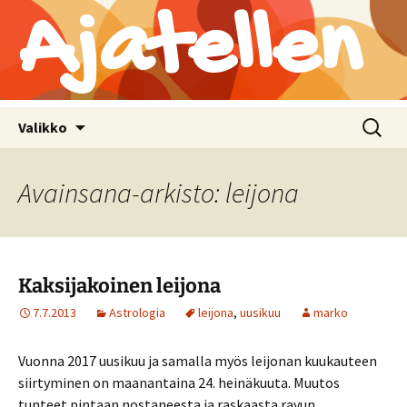
Ajatellen
Siirry
Haku:
Valikko
sisältöön
Avainsana-arkisto: leijona
Kaksijakoinen leijona
7.7.2013
Astrologia
leijona
,
uusikuu
marko
Vuonna 2017 uusikuu ja samalla myös leijonan kuukauteen
siirtyminen on maanantaina 24. heinäkuuta. Muutos
tunteet pintaan nostaneesta ja raskaasta ravun