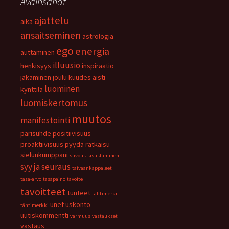
Avainsanat
ajattelu
aika
ansaitseminen
astrologia
ego
energia
auttaminen
illuusio
henkisyys
inspiraatio
jakaminen
joulu
kuudes aisti
luominen
kynttilä
luomiskertomus
muutos
manifestointi
parisuhde
positiivisuus
proaktiivisuus
pyydä
ratkaisu
sielunkumppani
siivous
sisustaminen
syy ja seuraus
taivaankappaleet
tasa-arvo
tasapaino
tavoite
tavoitteet
tunteet
tähtimerkit
unet
uskonto
tähtimerkki
uutiskommentti
varmuus
vastaukset
vastaus