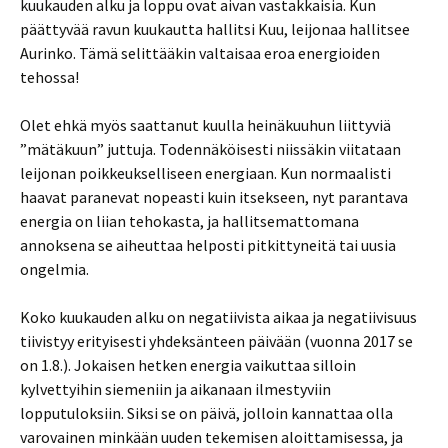
kuukauden alku ja loppu ovat aivan vastakkaisia. Kun
päättyvää ravun kuukautta hallitsi Kuu, leijonaa hallitsee
Aurinko. Tämä selittääkin valtaisaa eroa energioiden
tehossa!
Olet ehkä myös saattanut kuulla heinäkuuhun liittyviä
”mätäkuun” juttuja. Todennäköisesti niissäkin viitataan
leijonan poikkeukselliseen energiaan. Kun normaalisti
haavat paranevat nopeasti kuin itsekseen, nyt parantava
energia on liian tehokasta, ja hallitsemattomana
annoksena se aiheuttaa helposti pitkittyneitä tai uusia
ongelmia.
Koko kuukauden alku on negatiivista aikaa ja negatiivisuus
tiivistyy erityisesti yhdeksänteen päivään (vuonna 2017 se
on 1.8.). Jokaisen hetken energia vaikuttaa silloin
kylvettyihin siemeniin ja aikanaan ilmestyviin
lopputuloksiin. Siksi se on päivä, jolloin kannattaa olla
varovainen minkään uuden tekemisen aloittamisessa, ja