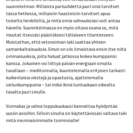
suunnitelman. Millaista parisuhdetta juuri sinä tarvitset
tässä hetkessä, millaisiin haasteisiin tarvitset apua
toiselta henkilöltä, ja mitä omia vahvuuksiasi voit antaa
hänelle. Suunnitelmassa on myös oltava osana se, mitä
muutat itsessäsi päästäksesi tällaiseen tilanteeseen.
Muistathan, että vetovoiman laki saattaa yhteen
samankaltaisuuksia. Sinun on siis ilmaistava ensin itse niitä
ominaisuuksia, joita haluat jatkossa kokea kumppanisi
kanssa. Jokainen voi liittyä päivän energiaan omalla
tavallaan – meditoimalla, kuuntelemalla erityisen tarkasti
kaikenlaisia viestejä ja opastusta, ajattelemalla
sielunkumppania – tai mikä ikinä tuntuukaan oikealta
tavalta juuri sinulle.
Voimakas ja vahva loppukuukausi kannattaa hyödyntää
uusiin asioihin. Silloin sinulla on käytettävissäsi valtava tuki
mitä moninaisimmalle toiminnalle!