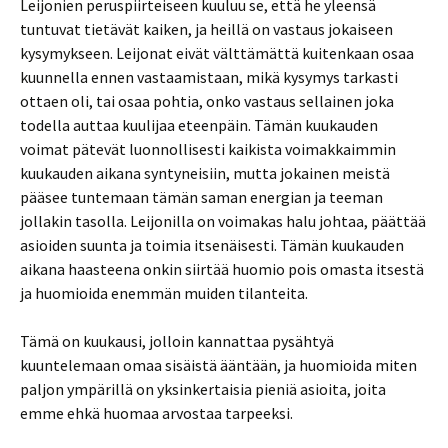
Leijonien peruspiirteiseen kuuluu se, että he yleensä
tuntuvat tietävät kaiken, ja heillä on vastaus jokaiseen
kysymykseen. Leijonat eivät välttämättä kuitenkaan osaa
kuunnella ennen vastaamistaan, mikä kysymys tarkasti
ottaen oli, tai osaa pohtia, onko vastaus sellainen joka
todella auttaa kuulijaa eteenpäin. Tämän kuukauden
voimat pätevät luonnollisesti kaikista voimakkaimmin
kuukauden aikana syntyneisiin, mutta jokainen meistä
pääsee tuntemaan tämän saman energian ja teeman
jollakin tasolla. Leijonilla on voimakas halu johtaa, päättää
asioiden suunta ja toimia itsenäisesti. Tämän kuukauden
aikana haasteena onkin siirtää huomio pois omasta itsestä
ja huomioida enemmän muiden tilanteita.
Tämä on kuukausi, jolloin kannattaa pysähtyä
kuuntelemaan omaa sisäistä ääntään, ja huomioida miten
paljon ympärillä on yksinkertaisia pieniä asioita, joita
emme ehkä huomaa arvostaa tarpeeksi.