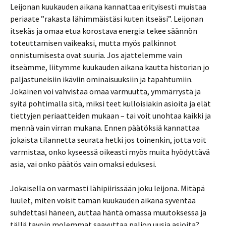
Leijonan kuukauden aikana kannattaa erityisesti muistaa
periaate ”rakasta lähimmäistäsi kuten itseäsi”. Leijonan
itsekäs ja omaa etua korostava energia tekee säännön
toteuttamisen vaikeaksi, mutta myös palkinnot
onnistumisesta ovat suuria. Jos ajattelemme vain
itseämme, liitymme kuukauden aikana kautta historian jo
paljastuneisiin ikäviin ominaisuuksiin ja tapahtumiin.
Jokainen voi vahvistaa omaa varmuutta, ymmärrystä ja
syitä pohtimalla sitä, miksi teet kulloisiakin asioita ja elät
tiettyjen periaatteiden mukaan – tai voit unohtaa kaikki ja
mennä vain virran mukana. Ennen päätöksiä kannattaa
jokaista tilannetta seurata hetki jos toinenkin, jotta voit
varmistaa, onko kyseessä oikeasti myös muita hyödyttävä
asia, vai onko päätös vain omaksi eduksesi.
Jokaisella on varmasti lähipiirissään joku leijona. Mitäpä
luulet, miten voisit tämän kuukauden aikana syventää
suhdettasi häneen, auttaa häntä omassa muutoksessa ja
tällä tavoin molemmat saavuttaa paljon uusia asioita?