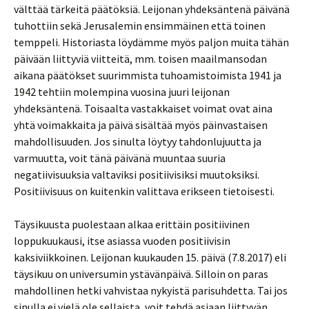
välttää tärkeitä päätöksiä. Leijonan yhdeksäntenä päivänä
tuhottiin sekä Jerusalemin ensimmäinen että toinen
temppeli. Historiasta löydämme myös paljon muita tähän
päivään liittyviä viitteitä, mm. toisen maailmansodan
aikana päätökset suurimmista tuhoamistoimista 1941 ja
1942 tehtiin molempina vuosina juuri leijonan
yhdeksäntenä. Toisaalta vastakkaiset voimat ovat aina
yhtä voimakkaita ja päivä sisältää myös päinvastaisen
mahdollisuuden. Jos sinulta löytyy tahdonlujuutta ja
varmuutta, voit tänä päivänä muuntaa suuria
negatiivisuuksia valtaviksi positiivisiksi muutoksiksi.
Positiivisuus on kuitenkin valittava erikseen tietoisesti.
Täysikuusta puolestaan alkaa erittäin positiivinen
loppukuukausi, itse asiassa vuoden positiivisin
kaksiviikkoinen. Leijonan kuukauden 15. päivä (7.8.2017) eli
täysikuu on universumin ystävänpäivä. Silloin on paras
mahdollinen hetki vahvistaa nykyistä parisuhdetta. Tai jos
sinulla ei vielä ole sellaista, voit tehdä asiaan liittyvän