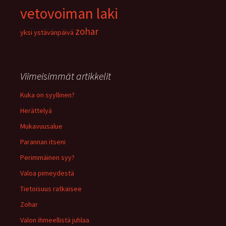
vetovoiman laki
zohar
yksi
ystävänpäivä
Viimeisimmät artikkelit
Kuka on syyllinen?
Herättelyä
Mukavuusalue
Parannan itseni
Perimmäinen syy?
Valoa pimeydestä
Tietoisuus ratkaisee
Zohar
Valon ihmeellistä juhlaa