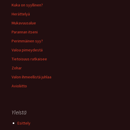
Kuka on syyllinen?
Herättelyä
Mukavuusalue
Parannan itseni
Perimmäinen syy?
Valoa pimeydestä
Tietoisuus ratkaisee
Zohar
Valon ihmeellistä juhlaa
Avioliitto
Yleistä
Esittely