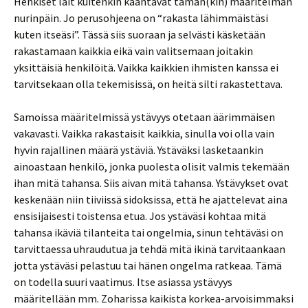
Henkiset lait kuitenkin kääntävät tämän(kin) määritelmän
nurinpäin. Jo perusohjeena on “rakasta lähimmäistäsi
kuten itseäsi”. Tässä siis suoraan ja selvästi käsketään
rakastamaan kaikkia eikä vain valitsemaan joitakin
yksittäisiä henkilöitä. Vaikka kaikkien ihmisten kanssa ei
tarvitsekaan olla tekemisissä, on heitä silti rakastettava.
Samoissa määritelmissä ystävyys otetaan äärimmäisen
vakavasti. Vaikka rakastaisit kaikkia, sinulla voi olla vain
hyvin rajallinen määrä ystäviä. Ystäväksi lasketaankin
ainoastaan henkilö, jonka puolesta olisit valmis tekemään
ihan mitä tahansa. Siis aivan mitä tahansa. Ystävykset ovat
keskenään niin tiiviissä sidoksissa, että he ajattelevat aina
ensisijaisesti toistensa etua. Jos ystäväsi kohtaa mitä
tahansa ikäviä tilanteita tai ongelmia, sinun tehtäväsi on
tarvittaessa uhraudutua ja tehdä mitä ikinä tarvitaankaan
jotta ystäväsi pelastuu tai hänen ongelma ratkeaa. Tämä
on todella suuri vaatimus. Itse asiassa ystävyys
määritellään mm. Zoharissa kaikista korkea-arvoisimmaksi