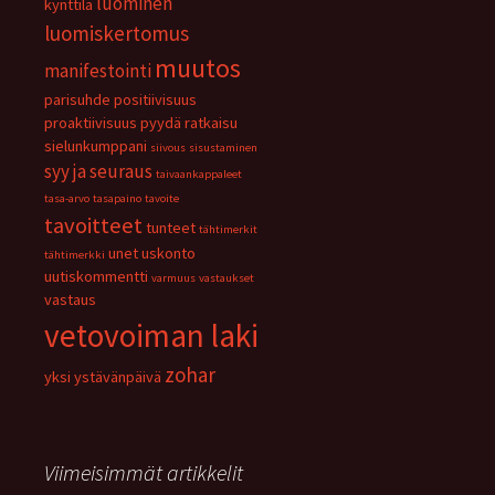
luominen
kynttilä
luomiskertomus
muutos
manifestointi
parisuhde
positiivisuus
proaktiivisuus
pyydä
ratkaisu
sielunkumppani
siivous
sisustaminen
syy ja seuraus
taivaankappaleet
tasa-arvo
tasapaino
tavoite
tavoitteet
tunteet
tähtimerkit
unet
uskonto
tähtimerkki
uutiskommentti
varmuus
vastaukset
vastaus
vetovoiman laki
zohar
yksi
ystävänpäivä
Viimeisimmät artikkelit