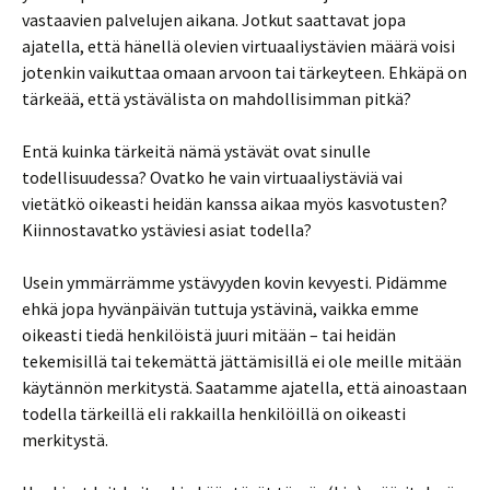
vastaavien palvelujen aikana. Jotkut saattavat jopa
ajatella, että hänellä olevien virtuaaliystävien määrä voisi
jotenkin vaikuttaa omaan arvoon tai tärkeyteen. Ehkäpä on
tärkeää, että ystävälista on mahdollisimman pitkä?
Entä kuinka tärkeitä nämä ystävät ovat sinulle
todellisuudessa? Ovatko he vain virtuaaliystäviä vai
vietätkö oikeasti heidän kanssa aikaa myös kasvotusten?
Kiinnostavatko ystäviesi asiat todella?
Usein ymmärrämme ystävyyden kovin kevyesti. Pidämme
ehkä jopa hyvänpäivän tuttuja ystävinä, vaikka emme
oikeasti tiedä henkilöistä juuri mitään – tai heidän
tekemisillä tai tekemättä jättämisillä ei ole meille mitään
käytännön merkitystä. Saatamme ajatella, että ainoastaan
todella tärkeillä eli rakkailla henkilöillä on oikeasti
merkitystä.