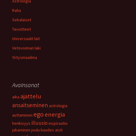
Astrologia
Raha
Sekalaiset
Tavoitteet
Universaalit lait
Vetovoiman laki
Yritysmaailma
Avainsanat
ajattelu
aika
ansaitseminen
astrologia
ego
energia
auttaminen
illuusio
henkisyys
inspiraatio
jakaminen
joulu
kuudes aisti