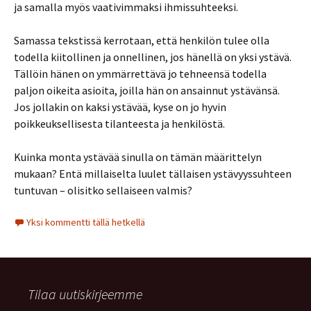
ja samalla myös vaativimmaksi ihmissuhteeksi.
Samassa tekstissä kerrotaan, että henkilön tulee olla
todella kiitollinen ja onnellinen, jos hänellä on yksi ystävä.
Tällöin hänen on ymmärrettävä jo tehneensä todella
paljon oikeita asioita, joilla hän on ansainnut ystävänsä.
Jos jollakin on kaksi ystävää, kyse on jo hyvin
poikkeuksellisesta tilanteesta ja henkilöstä.
Kuinka monta ystävää sinulla on tämän määrittelyn
mukaan? Entä millaiselta luulet tällaisen ystävyyssuhteen
tuntuvan – olisitko sellaiseen valmis?
Yksi kommentti tällä hetkellä
Tilaa uutiskirjeemme