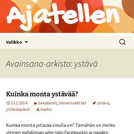
Ajatellen
Siirry
Haku:
Valikko
sisältöön
Avainsana-arkisto: ystävä
Kuinka monta ystävää?
13.2.2014
Sekalaiset
,
Universaalit lait
ystävä
,
ystävänpäivä
marko
Kuinka monta ystävää sinulla on? Tämähän on melko
yleinen pohdinnan aihe näin Facebookin ja muiden