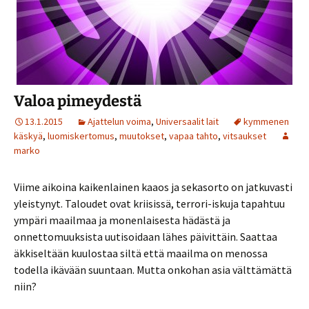
Valoa pimeydestä
13.1.2015
Ajattelun voima
,
Universaalit lait
kymmenen
käskyä
,
luomiskertomus
,
muutokset
,
vapaa tahto
,
vitsaukset
marko
Viime aikoina kaikenlainen kaaos ja sekasorto on jatkuvasti
yleistynyt. Taloudet ovat kriisissä, terrori-iskuja tapahtuu
ympäri maailmaa ja monenlaisesta hädästä ja
onnettomuuksista uutisoidaan lähes päivittäin. Saattaa
äkkiseltään kuulostaa siltä että maailma on menossa
todella ikävään suuntaan. Mutta onkohan asia välttämättä
niin?