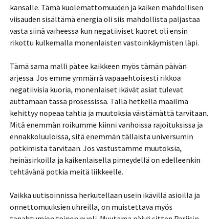
kansalle. Tämä kuolemattomuuden ja kaiken mahdollisen
viisauden sisältämä energia oli siis mahdollista paljastaa
vasta siinä vaiheessa kun negatiiviset kuoret oli ensin
rikottu kulkemalla monenlaisten vastoinkäymisten läpi.
Tämä sama malli pätee kaikkeen myös tämän päivän
arjessa. Jos emme ymmärrä vapaaehtoisesti rikkoa
negatiivisia kuoria, monenlaiset ikävät asiat tulevat
auttamaan tässä prosessissa. Tällä hetkellä maailma
kehittyy nopeaa tahtia ja muutoksia väistämättä tarvitaan.
Mitä enemmän roikumme kiinni vanhoissa rajoituksissa ja
ennakkoluuloissa, sitä enemmän tällaista universumin
potkimista tarvitaan. Jos vastustamme muutoksia,
heinäsirkoilla ja kaikenlaisella pimeydellä on edelleenkin
tehtävänä potkia meitä liikkeelle.
Vaikka uutisoinnissa herkutellaan usein ikävillä asioilla ja
onnettomuuksien uhreilla, on muistettava myös
tapahtumien toinen puoli. Muutama päivä sitten Pariisin