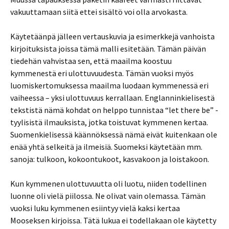
vakuuttamaan siitä ettei sisältö voi olla arvokasta.
Käytetäänpä jälleen vertauskuvia ja esimerkkejä vanhoista
kirjoituksista joissa tämä malli esitetään. Tämän päivän
tiedehän vahvistaa sen, että maailma koostuu
kymmenestä eri ulottuvuudesta. Tämän vuoksi myös
luomiskertomuksessa maailma luodaan kymmenessä eri
vaiheessa – yksi ulottuvuus kerrallaan. Englanninkielisestä
tekstistä nämä kohdat on helppo tunnistaa “let there be” -
tyylisistä ilmauksista, jotka toistuvat kymmenen kertaa.
Suomenkielisessä käännöksessä nämä eivät kuitenkaan ole
enää yhtä selkeitä ja ilmeisiä. Suomeksi käytetään mm.
sanoja: tulkoon, kokoontukoot, kasvakoon ja loistakoon.
Kun kymmenen ulottuvuutta oli luotu, niiden todellinen
luonne oli vielä piilossa. Ne olivat vain olemassa. Tämän
vuoksi luku kymmenen esiintyy vielä kaksi kertaa
Mooseksen kirjoissa. Tätä lukua ei todellakaan ole käytetty