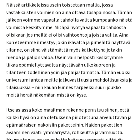
Näissä artikkeleissa usein toistetaan mallia, jossa
vastakkaisten voimien on aina oltava tasapainossa. Tämän
jälkeen voimme vapaalla tahdolla valita kumpaanko näistä
voimista keskitymme. Mitäpä hyötyä vapaasta tahdosta
olisikaan jos meillä ei olisi vaihtoehtoja joista valita. Aina
kun eteemme ilmestyy jokin ikävältä ja pimeältä näyttävä
tilanne, on siinä väistämättä myös kätkettynä jotakin
hienoa ja paljon valoa. Usein vain helposti keskitymme
liikaa epämiellyttävältä näyttävään ulkokuoreen ja
tilanteen todellinen ydin jää paljastamatta. Tämän vuoksi
universumi antaa meille jatkuvasti uusia mahdollisuuksia ja
tilaisuuksia – niin kauan kunnes tarpeeksi suuri joukko
meitä herää näkemään mistä on kyse.
Itse asiassa koko maailman rakenne perustuu siihen, että
kaikki hyvä on aina oletuksena piilotettuna arveluttavan ja
epämääräisen näköisiin paketteihin. Näiden pakettien
avaaminen vaatii ymmärrystä, rohkeutta ja varmuutta.
Muussa tapauksessa paketin kääreet varmasti riittävät