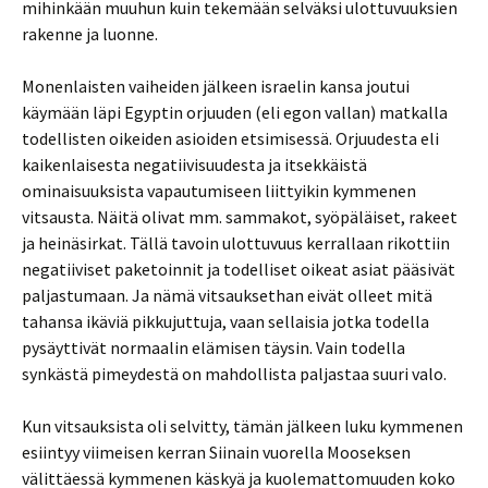
mihinkään muuhun kuin tekemään selväksi ulottuvuuksien
rakenne ja luonne.
Monenlaisten vaiheiden jälkeen israelin kansa joutui
käymään läpi Egyptin orjuuden (eli egon vallan) matkalla
todellisten oikeiden asioiden etsimisessä. Orjuudesta eli
kaikenlaisesta negatiivisuudesta ja itsekkäistä
ominaisuuksista vapautumiseen liittyikin kymmenen
vitsausta. Näitä olivat mm. sammakot, syöpäläiset, rakeet
ja heinäsirkat. Tällä tavoin ulottuvuus kerrallaan rikottiin
negatiiviset paketoinnit ja todelliset oikeat asiat pääsivät
paljastumaan. Ja nämä vitsauksethan eivät olleet mitä
tahansa ikäviä pikkujuttuja, vaan sellaisia jotka todella
pysäyttivät normaalin elämisen täysin. Vain todella
synkästä pimeydestä on mahdollista paljastaa suuri valo.
Kun vitsauksista oli selvitty, tämän jälkeen luku kymmenen
esiintyy viimeisen kerran Siinain vuorella Mooseksen
välittäessä kymmenen käskyä ja kuolemattomuuden koko