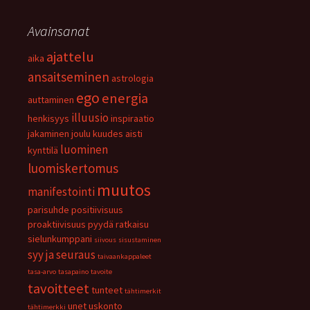
Avainsanat
ajattelu
aika
ansaitseminen
astrologia
ego
energia
auttaminen
illuusio
henkisyys
inspiraatio
jakaminen
joulu
kuudes aisti
luominen
kynttilä
luomiskertomus
muutos
manifestointi
parisuhde
positiivisuus
proaktiivisuus
pyydä
ratkaisu
sielunkumppani
siivous
sisustaminen
syy ja seuraus
taivaankappaleet
tasa-arvo
tasapaino
tavoite
tavoitteet
tunteet
tähtimerkit
unet
uskonto
tähtimerkki