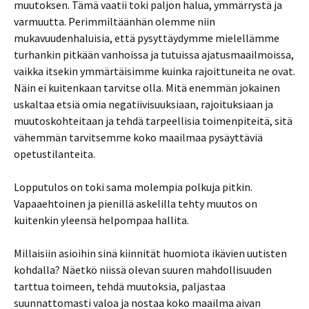
muutoksen. Tämä vaatii toki paljon halua, ymmärrystä ja
varmuutta. Perimmiltäänhän olemme niin
mukavuudenhaluisia, että pysyttäydymme mielellämme
turhankin pitkään vanhoissa ja tutuissa ajatusmaailmoissa,
vaikka itsekin ymmärtäisimme kuinka rajoittuneita ne ovat.
Näin ei kuitenkaan tarvitse olla. Mitä enemmän jokainen
uskaltaa etsiä omia negatiivisuuksiaan, rajoituksiaan ja
muutoskohteitaan ja tehdä tarpeellisia toimenpiteitä, sitä
vähemmän tarvitsemme koko maailmaa pysäyttäviä
opetustilanteita.
Lopputulos on toki sama molempia polkuja pitkin.
Vapaaehtoinen ja pienillä askelilla tehty muutos on
kuitenkin yleensä helpompaa hallita.
Millaisiin asioihin sinä kiinnität huomiota ikävien uutisten
kohdalla? Näetkö niissä olevan suuren mahdollisuuden
tarttua toimeen, tehdä muutoksia, paljastaa
suunnattomasti valoa ja nostaa koko maailma aivan