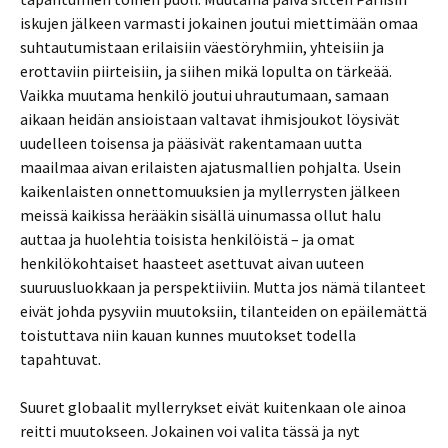
iskujen jälkeen varmasti jokainen joutui miettimään omaa
suhtautumistaan erilaisiin väestöryhmiin, yhteisiin ja
erottaviin piirteisiin, ja siihen mikä lopulta on tärkeää.
Vaikka muutama henkilö joutui uhrautumaan, samaan
aikaan heidän ansioistaan valtavat ihmisjoukot löysivät
uudelleen toisensa ja pääsivät rakentamaan uutta
maailmaa aivan erilaisten ajatusmallien pohjalta. Usein
kaikenlaisten onnettomuuksien ja myllerrysten jälkeen
meissä kaikissa herääkin sisällä uinumassa ollut halu
auttaa ja huolehtia toisista henkilöistä – ja omat
henkilökohtaiset haasteet asettuvat aivan uuteen
suuruusluokkaan ja perspektiiviin. Mutta jos nämä tilanteet
eivät johda pysyviin muutoksiin, tilanteiden on epäilemättä
toistuttava niin kauan kunnes muutokset todella
tapahtuvat.
Suuret globaalit myllerrykset eivät kuitenkaan ole ainoa
reitti muutokseen. Jokainen voi valita tässä ja nyt