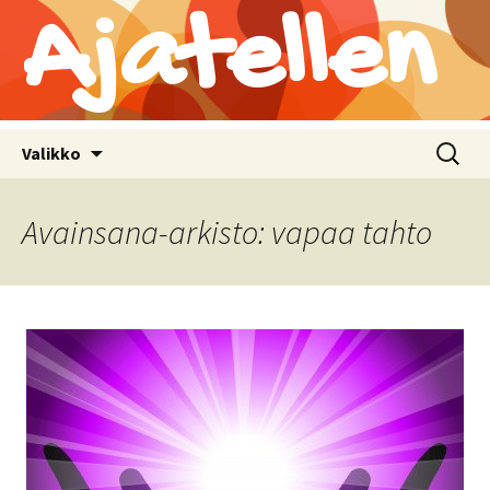
Ajatellen
Siirry
Haku:
Valikko
sisältöön
Avainsana-arkisto: vapaa tahto