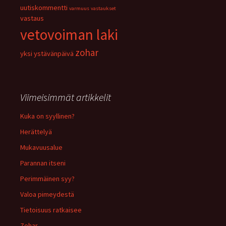
uutiskommentti
varmuus
vastaukset
vastaus
vetovoiman laki
zohar
yksi
ystävänpäivä
Viimeisimmät artikkelit
Kuka on syyllinen?
Herättelyä
Mukavuusalue
Parannan itseni
Perimmäinen syy?
Valoa pimeydestä
Tietoisuus ratkaisee
Zohar