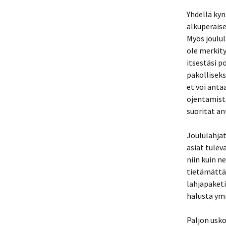
Yhdellä kyn
alkuperäis
Myös joulul
ole merkity
itsestäsi p
pakolliseks
et voi anta
ojentamista
suoritat a
Joululahjat
asiat tulev
niin kuin n
tietämättä 
lahjapaket
halusta ym
Paljon usk