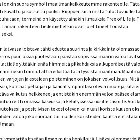
uusi onkin suora symboli maailmankaikkeutemme rakenteelle. Tätä
ti kuvattu ja kutsuttu puuksi. Riippuen siitä mistä ”ulottuvuudest
puhutaan, termeinä on käytetty ainakin ilmauksia Tree of Life ja T
 Tämän rakenteen tiedemiehetkin ovat jo ehtineet todistaa
seksi.
 latvassa loistava tähti edustaa suurinta ja kirkkainta olemassao
rros puun oksia puolestaan päästää sopivissa määrin valoa lävits
lattialle yltääkin enää himmeitä pilkahduksia alkuperäisestä valo
mammekin toimii. Lattia edustaa tätä fyysistä maailmaa. Maail
ten varjojen ja esteiden poistaminen on jokaisen velvollisuus. M
äsi, kohtaat pelkojasi ja kaadat ympärilläsi olevia muureja, sit
tävä vaikutus heikkenee ja entistäkin enemmän valoa pääsee eläm
utuu reitti omassa kasvussa ja kehityksessä uusille tasoille. Voitki
utoksesi ja positiivisen tekosi olevan kuin uusi koriste kuusen oks
tähden valoa joko suoraan tai muiden koristeiden kautta entistä
ilmaan.
oi ymmärtää itseään ilman muita henkilöitä. Lisäksi olemme vielä