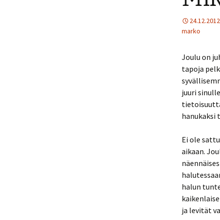
24.12.2012
marko
Joulu on ju
tapoja pelk
syvällisemm
juuri sinul
tietoisuutta
hanukaksi t
Ei ole satt
aikaan. Jou
näennäisest
halutessaan
halun tunte
kaikenlaise
ja levität 