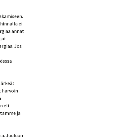
jakamiseen.
hinnalla ei
ergiaa annat
jat
ergiaa. Jos
udessa
tärkeät
t harvoin
a
n eli
astamme ja
sa. Jouluun