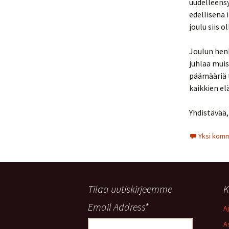
uudelleens
edellisenä 
joulu siis 
Joulun henk
juhlaa muis
päämääriä t
kaikkien e
Yhdistävää,
Yksi komme
Tilaa uutiskirjeemme
K
Email Address
*
A
A