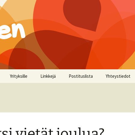
en
Yrityksille
Linkkejä
Postituslista
Yhteystiedot
si vietät joulua?