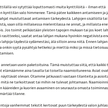
ttilällä voi sytyttää loputtomasti muita kynttilöitä – ilman että
en kynttilän valo himmenee. Tämä pätee kaikkeen antamiseen ja 
ahjat muistuttavat antamisen tärkeydestä. Lahjojen sisällöllä tai 
stä, vaan sillä millaisessa mielentilassa ne annat, ja millaista en
ois. Jos toimit pelkästään yleisten tapojen mukaan tai jos koet lah
i rasitteeksi, saatat antaa lahjan mukana hyvinkin negatiivista en
a lahjoja täydestä sydämestäsi, älä silloin anna niitä. Ennen lahjan
 onkin syytä pysähtyä hetkeksi ja miettiä miksi ja missä tietoisu
ntamisen.
 annetaan usein paketoituina. Tämä muistuttaa siitä, että kaikki 
at elämäämme aina tavalla tai toisella naamioituneena. Asiat ova
e näyttävät olevan. Otamme jatkuvasti vastaan tilanteita ja asioit
mitä ne tarkoittavat tai mihin ne tulevat johtamaan. Naamioinni
in kääreiden ja kuorien avaaminen on seurausta omasta toiminn
märtää tilanne.
ontoja vanhemmat tekstit kertovat puun tärkeydestä valon juhlas