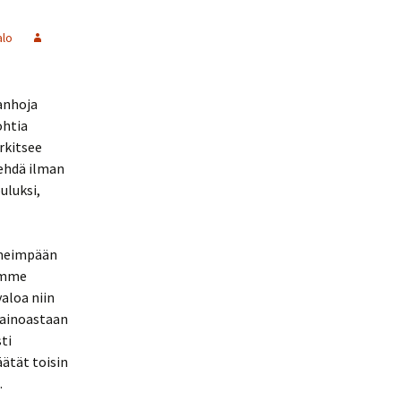
alo
vanhoja
ohtia
rkitsee
tehdä ilman
ouluksi,
pimeimpään
lämme
aloa niin
n ainoastaan
ti
äätät toisin
.