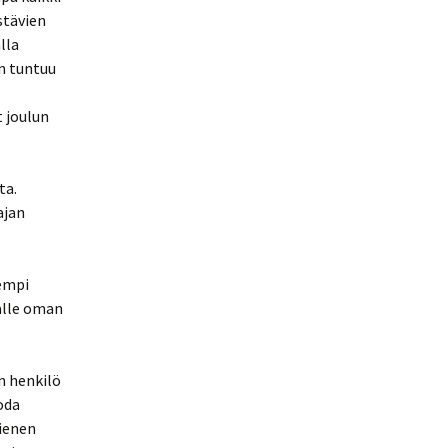
stävien
lla
n tuntuu
 joulun
ta.
ajan
empi
lalle oman
en henkilö
uoda
ienen