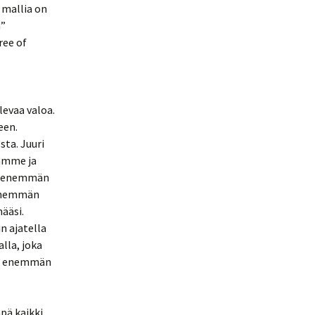
 mallia on
a”
ree of
levaa valoa.
een.
sta. Juuri
mamme ja
itä enemmän
ä enemmän
ääsi.
n ajatella
alla, joka
kin enemmän
pä kaikki