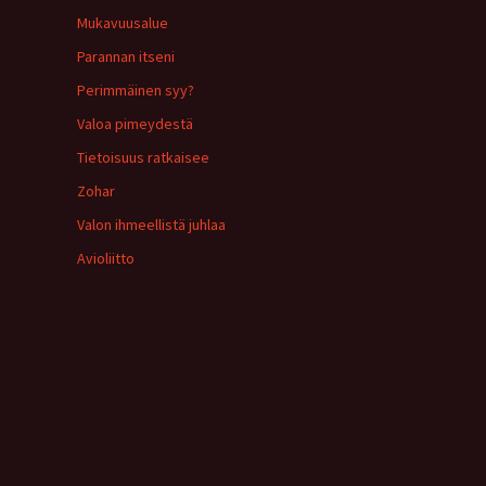
Mukavuusalue
Parannan itseni
Perimmäinen syy?
Valoa pimeydestä
Tietoisuus ratkaisee
Zohar
Valon ihmeellistä juhlaa
Avioliitto