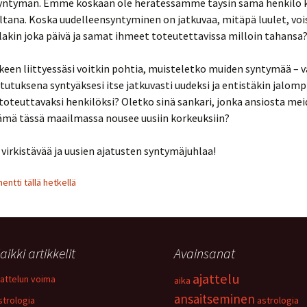
yntymän. Emme koskaan ole herätessämme täysin sama henkilö 
iltana. Koska uudelleensyntyminen on jatkuvaa, mitäpä luulet, vo
ollakin joka päivä ja samat ihmeet toteutettavissa milloin tahansa
een liittyessäsi voitkin pohtia, muisteletko muiden syntymää – v
tutuksena syntyäksesi itse jatkuvasti uudeksi ja entistäkin jalomp
oteuttavaksi henkilöksi? Oletko sinä sankari, jonka ansiosta me
lämä tässä maailmassa nousee uusiin korkeuksiin?
 virkistävää ja uusien ajatusten syntymäjuhlaa!
ntti tällä hetkellä
aikki artikkelit
Avainsanat
ajattelu
jattelun voima
aika
ansaitseminen
strologia
astrologia