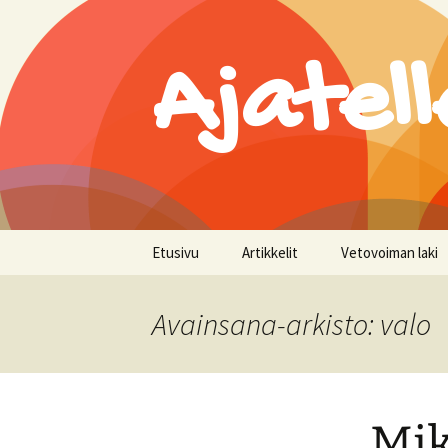
Ajatell
Siirry
Etusivu
Artikkelit
Vetovoiman laki
sisältöön
Avainsana-arkisto: valo
Mik