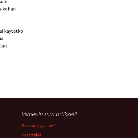
kuin
isikohan
?
ai käytätkö
ia
idän
Viimeisimmät artikkelit
Kuka on syyllinen?
Herättelyä