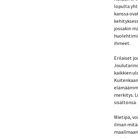
lopulta yht
kanssa ovat
kehityksess
jossakin mä
huolehtimi
ihmeet.
Erilaiset j
Joulutarino
kaikkien ul
Kuitenkaan 
elämäämme 
merkitys. L
sisältönsä.
Mietipä, vo
ilman mitää
maailmaan 