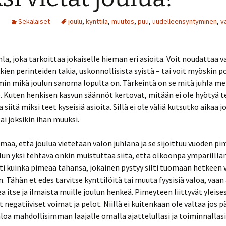
Sekalaiset
joulu
,
kynttilä
,
muutos
,
puu
,
uudelleensyntyminen
,
v
hla, joka tarkoittaa jokaiselle hieman eri asioita. Voit noudattaa 
kien perinteiden takia, uskonnollisista syistä – tai voit myöskin p
in mikä joulun sanoma lopulta on. Tärkeintä on se mitä juhla me
le. Kuten henkisen kasvun säännöt kertovat, mitään ei ole hyötyä 
 siitä miksi teet kyseisiä asioita. Sillä ei ole väliä kutsutko aikaa j
ai joksikin ihan muuksi.
umaa, että joulua vietetään valon juhlana ja se sijoittuu vuoden 
lun yksi tehtävä onkin muistuttaa siitä, että olkoonpa ympärill
i kuinka pimeää tahansa, jokainen pystyy silti tuomaan hetkeen v
. Tähän et edes tarvitse kynttilöitä tai muuta fyysisiä valoa, vaa
a itse ja ilmaista muille joulun henkeä. Pimeyteen liittyvät yleises
t negatiiviset voimat ja pelot. Niillä ei kuitenkaan ole valtaa jos p
valoa mahdollisimman laajalle omalla ajattelullasi ja toiminnallasi