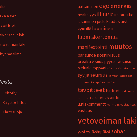
ego
energia
aha
auttaminen
illuusio
henkisyys
inspiraatio
ekalaiset
jakaminen
joulu
kuudes aisti
avoitteet
luominen
kynttilä
iversaalit lait
luomiskertomus
etovoiman laki
muutos
manifestointi
ritysmaailma
parisuhde
positiivisuus
proaktiivisuus
pyydä
ratkaisu
sielunkumppani
siivous
sisustaminen
syy ja seuraus
taivaankappaleet
leistä
tasa-arvo
tasapaino
tavoite
tavoitteet
tunteet
tähtimerkit
Esittely
unet
uskonto
tähtimerkki
Käyttöehdot
uutiskommentti
varmuus
vastaukset
vastaus
Tietosuoja
vetovoiman laki
zohar
yksi
ystävänpäivä