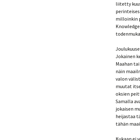
liitetty k
perinteises
milloinkin 
Knowledge.
todenmukai
Joulukuusen
Jokainen ke
Maahan tai 
näin maail
valon välis
muutat itse
oksien peit
Samalla ava
jokaisen mu
heijastaa 
tähän maa
Kukaan ei v