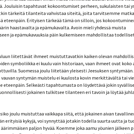
ä. Jouluisin tapahtuvat kokoontumiset perheen, sukulaisten tai y
kin tärkeitä tilanteita vahvistaa siteitä, joita tarvitsemme matka
ä eteenpäin. Erityisen tärkeää tämä on silloin, jos kokoontumine
ärin haastavalta ja epämukavalta. Avoin mieli yhdessä muista
seen ja epämukavuuksia päin kulkemiseen mahdollistaa todelliset
ouluun liitettävät ihmeet muistuttavatkin kaiken olevan mahdollis
iden symboliikka ei kuulu vain historiaan, vaan ihmeet ovat koko 
ottuvilla. Suomessa joulu liitetään yleisesti Jeesuksen syntymään.
vauvan syntymän muistelu ei kuulosta kovin merkittävältä tai vie
eteenpäin. Selkeästi tapahtumasta on löydettävä jokin syvällis
uonnollisesti jokainen tulkitsee tilanteen eri tavoin ja löytää juh
isiko joulu muistuttaa vaikkapa siitä, että jokainen aivan tavallin
n erityisiä kykyjä, voi synnyttää jotakin todella suurta uutta ja t
äärimmäisen paljon hyvää. Koemme joka aamu yöunien jälkeen p