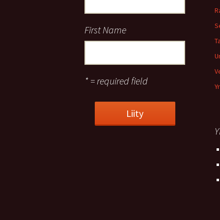
R
S
First Name
T
Un
V
* = required field
Y
Y