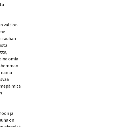
ttä
n valtion
mme
n rauhan
ista
tta,
aina omia
 vähemmän
, nämä
asvaa
emmepä mitä
an
noon ja
auha on
en pieneltä