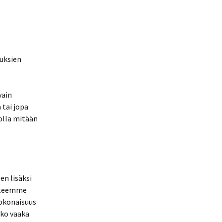
uksien
vain
 tai jopa
olla mitään
en lisäksi
ä teemme
Kokonaisuus
uko vaaka