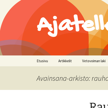
Ajatell
Siirry
Etusivu
Artikkelit
Vetovoiman laki
sisältöön
Avainsana-arkisto: rauh
Rau