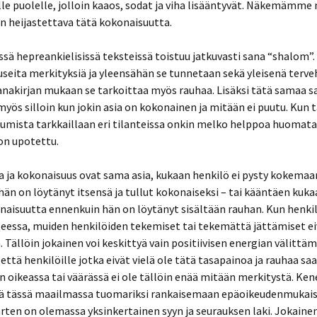
lle puolelle, jolloin kaaos, sodat ja viha lisääntyvät. Näkemämm
n heijastettava tätä kokonaisuutta.
ssä hepreankielisissä teksteissä toistuu jatkuvasti sana “shalom”.
useita merkityksiä ja yleensähän se tunnetaan sekä yleisenä terve
anakirjan mukaan se tarkoittaa myös rauhaa. Lisäksi tätä samaa s
yös silloin kun jokin asia on kokonainen ja mitään ei puutu. Kun
umista tarkkaillaan eri tilanteissa onkin melko helppoa huomata 
on upotettu.
a ja kokonaisuus ovat sama asia, kukaan henkilö ei pysty kokemaa
än on löytänyt itsensä ja tullut kokonaiseksi – tai kääntäen kukaa
naisuutta ennenkuin hän on löytänyt sisältään rauhan. Kun henkil
eessa, muiden henkilöiden tekemiset tai tekemättä jättämiset ei
. Tällöin jokainen voi keskittyä vain positiivisen energian välittä
n että henkilöille jotka eivät vielä ole tätä tasapainoa ja rauhaa sa
on oikeassa tai väärässä ei ole tällöin enää mitään merkitystä. Ke
tyä tässä maailmassa tuomariksi rankaisemaan epäoikeudenmukais
arten on olemassa yksinkertainen syyn ja seurauksen laki. Jokainen