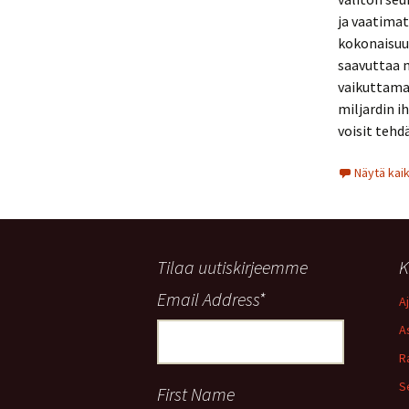
ja vaatimat
kokonaisuu
saavuttaa m
vaikuttama
miljardin i
voisit tehd
Näytä kai
Tilaa uutiskirjeemme
K
Email Address
*
A
A
R
S
First Name