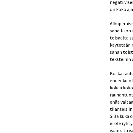
negatiivise
on koko aja
Alkuperäisi
sanalla on 
toisaalta s
käytetään m
sanan toist
teksteihin 
Koska rauh
ennenkuin h
kokea koko
rauhantunt
enää valtaa
tilanteisii
Sillä kuka 
ei ole ryh
vaan sitä v