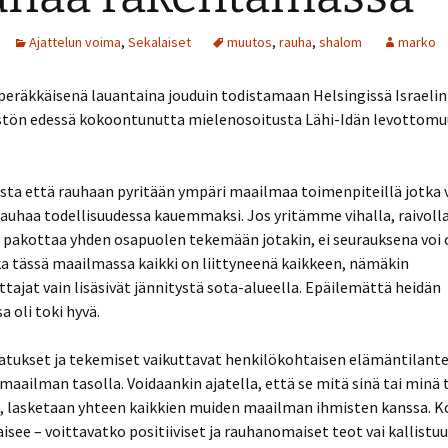
Ajattelun voima
,
Sekalaiset
muutos
,
rauha
,
shalom
marko
peräkkäisenä lauantaina jouduin todistamaan Helsingissä Israelin
stön edessä kokoontunutta mielenosoitusta Lähi-Idän levottomu
sta että rauhaan pyritään ympäri maailmaa toimenpiteillä jotka 
auhaa todellisuudessa kauemmaksi. Jos yritämme vihalla, raivolla
a pakottaa yhden osapuolen tekemään jotakin, ei seurauksena voi 
a tässä maailmassa kaikki on liittyneenä kaikkeen, nämäkin
tajat vain lisäsivät jännitystä sota-alueella. Epäilemättä heidän
a oli toki hyvä.
atukset ja tekemiset vaikuttavat henkilökohtaisen elämäntilante
aailman tasolla. Voidaankin ajatella, että se mitä sinä tai min
yt, lasketaan yhteen kaikkien muiden maailman ihmisten kanssa. 
aisee – voittavatko positiiviset ja rauhanomaiset teot vai kallistu