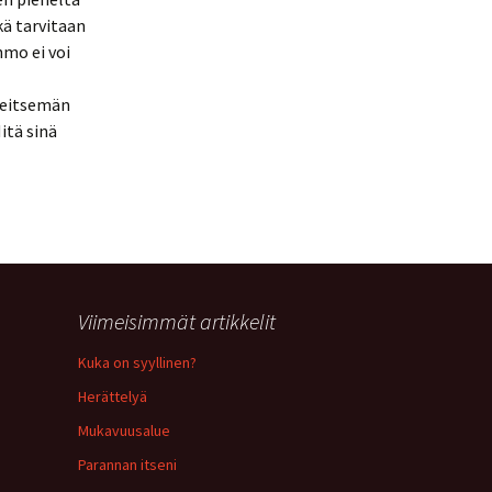
kä tarvitaan
mo ei voi
seitsemän
itä sinä
Viimeisimmät artikkelit
Kuka on syyllinen?
Herättelyä
Mukavuusalue
Parannan itseni