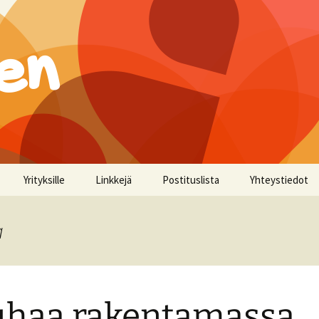
en
Yrityksille
Linkkejä
Postituslista
Yhteystiedot
a
haa rakentamassa