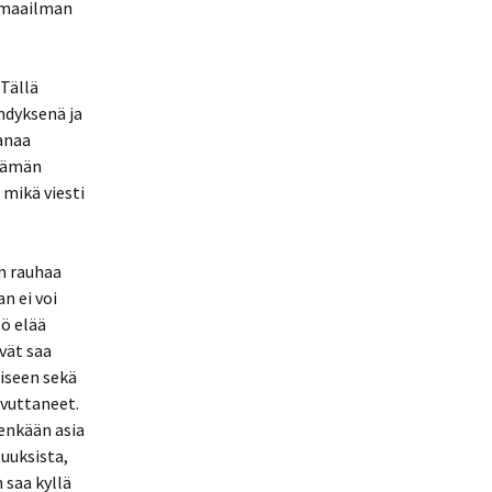
e maailman
 Tällä
hdyksenä ja
anaa
 tämän
mikä viesti
n rauhaa
n ei voi
ö elää
vät saa
miseen sekä
avuttaneet.
nenkään asia
uuksista,
 saa kyllä