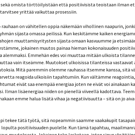
sekä omista törttöilyistään että positiivisista teoistaan ilman e
arvitsee yrittää vaikuttaa prosessiin.
 rauhaan on vähitellen oppia näkemään vihollinen naapurin, jonki
ryhmän sijasta omassa peilissä. Kun keskitämme kaiken energia
tahojen muuttamisyritysten sijasta omaan kasvuumme ja etsimää
estämme, jokainen muutos painaa hieman kokonaisuuden positiiv
a alemmaksi. Emmehän edes voi muuttaa mitään ulkoista tilanne
ttaa vain itseämme. Muutokset ulkoisissa tilanteissa vastaavat 
uutoksia. Mitä paremmin olemme rauhassa itsemme kanssa, sitä
tarvetta reagoida ulkoisiin tapahtumiin. Kun vältämme reagointia
htumat eivät saa enempää energiaa joten ne eivät voi ainakaan k
. Ilman lisäenergiaa niiden on pienellä viiveellä kadottava. Te
nakaan emme halua lisätä vihaa ja negatiivisuutta – sitä on jo aiv
pi tekee tätä työtä, sitä nopeammin saamme vaakakupit tasapai
 lopulta positiivisuuden puolelle. Kun tämä tapahtuu, maailmanr
raus muutoksesta. Jokainen teko lasketaan, joten sinun yksittäin