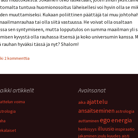
tomalta tuntuva huomionosoitus läheisellesi voi hyvin olla se mi
den muuttamiseksi. Kukaan poliittinen päättäjä tai muu johtohah
aailmanrauhaa tai olla siitä vastuussa. He voivat olla osaltaan
ssa sen syntymiseen, mutta lopputulos on summa maailman yli 
hmisen kyvystä olla rauhassa itsensä ja koko universumin kanssa. M
ä rauhan hyväksi tässä ja nyt? Shalom!
kki 2 kommenttia
aikki artikkelit
Avainsanat
ajattelu
jattelun voima
aika
ansaitseminen
strologia
astrologia
ego
energia
aha
auttaminen
illuusio
henkisyys
inspiraatio
ekalaiset
jakaminen
joulu
kuudes aisti