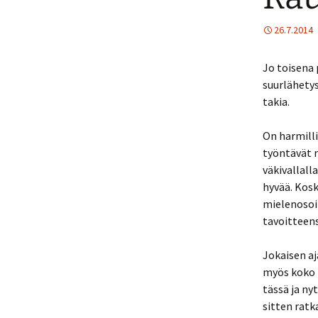
26.7.2014
Jo toisena 
suurlähety
takia.
On harmilli
työntävät r
väkivallall
hyvää. Kosk
mielenosoit
tavoitteens
Jokaisen aj
myös koko m
tässä ja n
sitten ratk