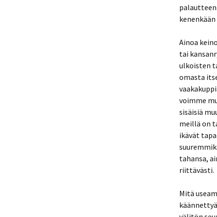
palautteen 
kenenkään t
Ainoa keino
tai kansan
ulkoisten 
omasta its
vaakakuppi
voimme muu
sisäisiä m
meillä on 
ikävät tapa
suuremmiksi
tahansa, ai
riittävästi.
Mitä useam
käännettyä
välitön seu