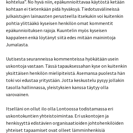
kohtelua”. No hyvä niin, epäkunnioittavaa käytöstä ketään
kohtaan ei tietenkään pidä hyväksyä. Tiedotusvälineissä
julkaistujen lainausten perusteella itsekukin voi kuitenkin
pohtia ylittääkö kyseisen henkilön omat kommentit
epäkunnioituksen rajoja. Kuuntelin myös kyseisen
kappaleen enkä löytänyt siitä edes mitään mainintoja
Jumalasta.
Uutisesta seuranneissa kommenteissa hyökätään usein
uskontoja vastaan. Tässä tapauksessahan kyse on kuitenkin
yksittäisen henkilön mielipiteistä. Asemansa puolesta hän
toki voi edustaa yritystään. Jotta keskustelu pysyy jollakin
tasolla hallinnassa, yleistyksien kanssa täytyy olla
varovainen.
Itselläni on ollut ilo olla Lontoossa todistamassa eri
uskontokuntien yhteistoimintaa. Eri uskontojen ja
henkisyyttä edistävien organisaatioiden johtohenkilöiden
yhteiset tapaamiset ovat olleet lämminhenkisiä