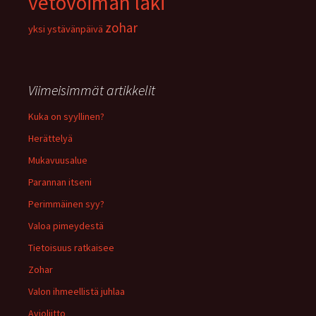
vetovoiman laki
zohar
yksi
ystävänpäivä
Viimeisimmät artikkelit
Kuka on syyllinen?
Herättelyä
Mukavuusalue
Parannan itseni
Perimmäinen syy?
Valoa pimeydestä
Tietoisuus ratkaisee
Zohar
Valon ihmeellistä juhlaa
Avioliitto