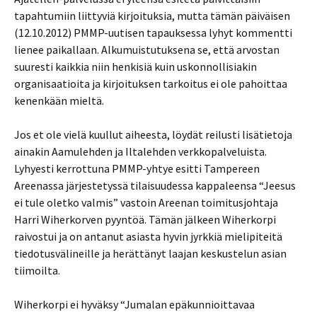
tapahtumiin liittyviä kirjoituksia, mutta tämän päiväisen
(12.10.2012) PMMP-uutisen tapauksessa lyhyt kommentti
lienee paikallaan. Alkumuistutuksena se, että arvostan
suuresti kaikkia niin henkisiä kuin uskonnollisiakin
organisaatioita ja kirjoituksen tarkoitus ei ole pahoittaa
kenenkään mieltä.
Jos et ole vielä kuullut aiheesta, löydät reilusti lisätietoja
ainakin Aamulehden ja Iltalehden verkkopalveluista.
Lyhyesti kerrottuna PMMP-yhtye esitti Tampereen
Areenassa järjestetyssä tilaisuudessa kappaleensa “Jeesus
ei tule oletko valmis” vastoin Areenan toimitusjohtaja
Harri Wiherkorven pyyntöä. Tämän jälkeen Wiherkorpi
raivostui ja on antanut asiasta hyvin jyrkkiä mielipiteitä
tiedotusvälineille ja herättänyt laajan keskustelun asian
tiimoilta.
Wiherkorpi ei hyväksy “Jumalan epäkunnioittavaa