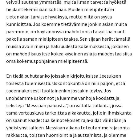
velvollisuutena ymmärtää muita ilman tarvetta hyökätä
heidän tekemisiään kohtaan. Muiden mielipiteitä ei
tietenkään tarvitse hyväksyä, mutta niitä on syytä
kunnioittaa. Jos koemme tietävämme jonkin asian muita
paremmin, on käytännössä mahdotonta taivuttaa muut
pakolla saman mielipiteen taakse. Sen sijaan herättämällä
muissa avoin mieli ja halu uudesta kokemuksesta, jokaisen
on mahdollisuus itse kokea kyseinen asia ja muodostaa siitä
oma kokemuspohjainen mielipiteensä.
En tiedä puhutaanko joissakin kirjoituksissa Jeesuksen
toisesta tulemisesta. Uskontokuntia on niin paljon, että
todennäköisesti tuollainenkin jostakin löytyy. Jos
unohdamme uskonnot ja luemme vanhoja koodattuja
tekstejä “Messiaan paluusta”, on vallalla tulkinta, jossa
tämä vertauskuva tarkoittaa aikakautta, jolloin ihmiskunta
on saanut kaadettua keinotekoiset raja-aidat väliltään ja
yhdistynyt jälleen. Messiaan aikana toteutamme rajatonta
rakkautta, toisten huomiointia ja auttamista, ja olemme