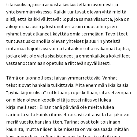
tilaisuuksia, joissa asioista keskustellaan avoimesti ja
yhteisymmärryksessä. Kaikki tuntuvat olevan yhtä mieltä
siitä, että kaikki välittävät lopulta samaa viisautta, joka on
aikojen saatossa jalostunut erilaisiin muotoihin ja eri
ryhmät ovat alkaneet käyttää omia termejään. Tavoitteet
tuntuvat uskonnoilla olevan yhteiset ja suurin yhteistä
rintamaa hajoittava voima taitaakin tulla rivikannattajilta,
jotka eivät ole vielä sisäistäneet ja ennenkaikkea kokeilleet
vastaanottamiaan opetuksia riittävän syvällisesti.
Tämä on luonnollisesti aivan ymmärrettävää. Vanhat
tekstit ovat hankalia tulkittavia. Mitä enemmän ikiaikaisia
“pyhiä kirjoituksia” tutkitaan ja opiskellaan, sitä selvempää
on niiden olevan koodikieltä ja ettei niitä voi lukea
kirjaimellisesti. Eihän tänä päivänä ole mieltä lukea
tarinoita siitä kuinka ihmiset ratsastivat aasilla tai jakoivat
meriä vuosituhansia sitten. Tarinat ovat toki toisinaan
kauniita, mutta niiden lukemisesta on vaikea saada mitään
käytännön hyötyä. Sen sijaan opiskeltuna ja tulkittuna