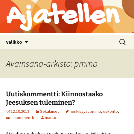
Ajatellen
Siirry
Haku:
Valikko
sisältöön
Avainsana-arkisto: pmmp
Uutiskommentti: Kiinnostaako
Jeesuksen tuleminen?
12.10.2012
Sekalaiset
henkisyys
,
pmmp
,
uskonto
,
uutiskommentti
marko
Ajatellen-palvelussa ei yleensä esitetä päivittäisiin