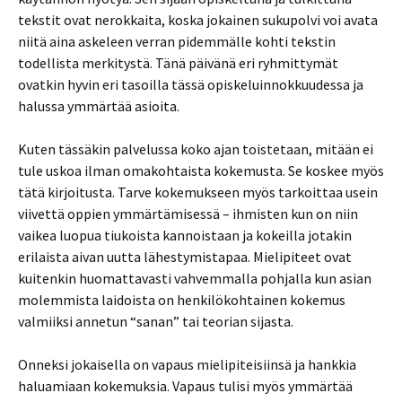
tekstit ovat nerokkaita, koska jokainen sukupolvi voi avata
niitä aina askeleen verran pidemmälle kohti tekstin
todellista merkitystä. Tänä päivänä eri ryhmittymät
ovatkin hyvin eri tasoilla tässä opiskeluinnokkuudessa ja
halussa ymmärtää asioita.
Kuten tässäkin palvelussa koko ajan toistetaan, mitään ei
tule uskoa ilman omakohtaista kokemusta. Se koskee myös
tätä kirjoitusta. Tarve kokemukseen myös tarkoittaa usein
viivettä oppien ymmärtämisessä – ihmisten kun on niin
vaikea luopua tiukoista kannoistaan ja kokeilla jotakin
erilaista aivan uutta lähestymistapaa. Mielipiteet ovat
kuitenkin huomattavasti vahvemmalla pohjalla kun asian
molemmista laidoista on henkilökohtainen kokemus
valmiiksi annetun “sanan” tai teorian sijasta.
Onneksi jokaisella on vapaus mielipiteisiinsä ja hankkia
haluamiaan kokemuksia. Vapaus tulisi myös ymmärtää