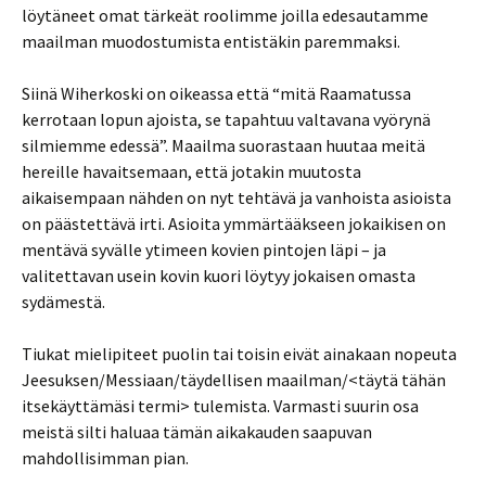
löytäneet omat tärkeät roolimme joilla edesautamme
maailman muodostumista entistäkin paremmaksi.
Siinä Wiherkoski on oikeassa että “mitä Raamatussa
kerrotaan lopun ajoista, se tapahtuu valtavana vyörynä
silmiemme edessä”. Maailma suorastaan huutaa meitä
hereille havaitsemaan, että jotakin muutosta
aikaisempaan nähden on nyt tehtävä ja vanhoista asioista
on päästettävä irti. Asioita ymmärtääkseen jokaikisen on
mentävä syvälle ytimeen kovien pintojen läpi – ja
valitettavan usein kovin kuori löytyy jokaisen omasta
sydämestä.
Tiukat mielipiteet puolin tai toisin eivät ainakaan nopeuta
Jeesuksen/Messiaan/täydellisen maailman/<täytä tähän
itsekäyttämäsi termi> tulemista. Varmasti suurin osa
meistä silti haluaa tämän aikakauden saapuvan
mahdollisimman pian.