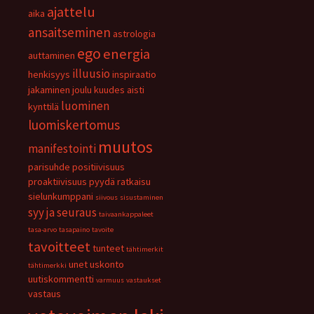
ajattelu
aika
ansaitseminen
astrologia
ego
energia
auttaminen
illuusio
henkisyys
inspiraatio
jakaminen
joulu
kuudes aisti
luominen
kynttilä
luomiskertomus
muutos
manifestointi
parisuhde
positiivisuus
proaktiivisuus
pyydä
ratkaisu
sielunkumppani
siivous
sisustaminen
syy ja seuraus
taivaankappaleet
tasa-arvo
tasapaino
tavoite
tavoitteet
tunteet
tähtimerkit
unet
uskonto
tähtimerkki
uutiskommentti
varmuus
vastaukset
vastaus