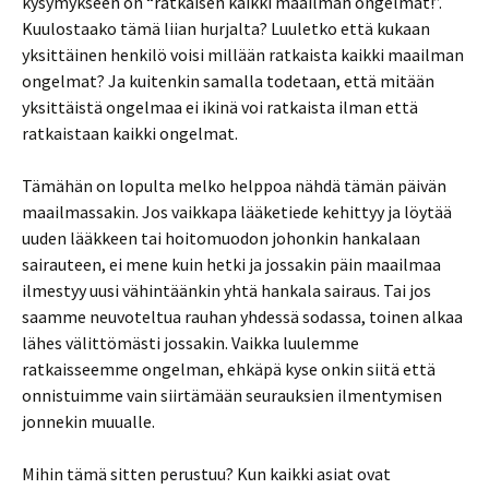
kysymykseen on “ratkaisen kaikki maailman ongelmat!”.
Kuulostaako tämä liian hurjalta? Luuletko että kukaan
yksittäinen henkilö voisi millään ratkaista kaikki maailman
ongelmat? Ja kuitenkin samalla todetaan, että mitään
yksittäistä ongelmaa ei ikinä voi ratkaista ilman että
ratkaistaan kaikki ongelmat.
Tämähän on lopulta melko helppoa nähdä tämän päivän
maailmassakin. Jos vaikkapa lääketiede kehittyy ja löytää
uuden lääkkeen tai hoitomuodon johonkin hankalaan
sairauteen, ei mene kuin hetki ja jossakin päin maailmaa
ilmestyy uusi vähintäänkin yhtä hankala sairaus. Tai jos
saamme neuvoteltua rauhan yhdessä sodassa, toinen alkaa
lähes välittömästi jossakin. Vaikka luulemme
ratkaisseemme ongelman, ehkäpä kyse onkin siitä että
onnistuimme vain siirtämään seurauksien ilmentymisen
jonnekin muualle.
Mihin tämä sitten perustuu? Kun kaikki asiat ovat