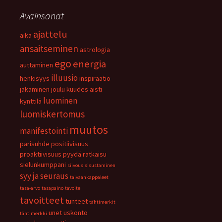
Avainsanat
ajattelu
aika
ansaitseminen
astrologia
ego
energia
auttaminen
illuusio
henkisyys
inspiraatio
jakaminen
joulu
kuudes aisti
luominen
kynttilä
luomiskertomus
muutos
manifestointi
parisuhde
positiivisuus
proaktiivisuus
pyydä
ratkaisu
sielunkumppani
siivous
sisustaminen
syy ja seuraus
taivaankappaleet
tasa-arvo
tasapaino
tavoite
tavoitteet
tunteet
tähtimerkit
unet
uskonto
tähtimerkki