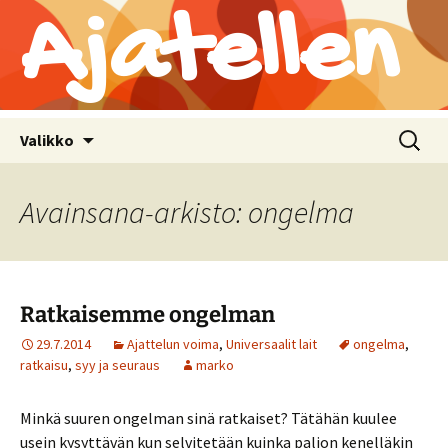
Ajatellen
Siirry
Haku:
Valikko
sisältöön
Avainsana-arkisto: ongelma
Ratkaisemme ongelman
29.7.2014
Ajattelun voima
,
Universaalit lait
ongelma
,
ratkaisu
,
syy ja seuraus
marko
Minkä suuren ongelman sinä ratkaiset? Tätähän kuulee
usein kysyttävän kun selvitetään kuinka paljon kenelläkin