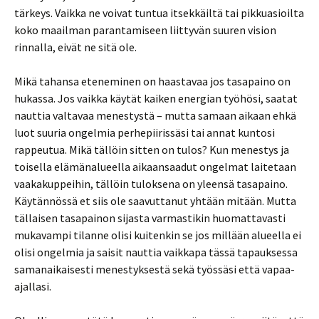
tärkeys. Vaikka ne voivat tuntua itsekkäiltä tai pikkuasioilta
koko maailman parantamiseen liittyvän suuren vision
rinnalla, eivät ne sitä ole.
Mikä tahansa eteneminen on haastavaa jos tasapaino on
hukassa. Jos vaikka käytät kaiken energian työhösi, saatat
nauttia valtavaa menestystä – mutta samaan aikaan ehkä
luot suuria ongelmia perhepiirissäsi tai annat kuntosi
rappeutua. Mikä tällöin sitten on tulos? Kun menestys ja
toisella elämänalueella aikaansaadut ongelmat laitetaan
vaakakuppeihin, tällöin tuloksena on yleensä tasapaino.
Käytännössä et siis ole saavuttanut yhtään mitään. Mutta
tällaisen tasapainon sijasta varmastikin huomattavasti
mukavampi tilanne olisi kuitenkin se jos millään alueella ei
olisi ongelmia ja saisit nauttia vaikkapa tässä tapauksessa
samanaikaisesti menestyksestä sekä työssäsi että vapaa-
ajallasi.