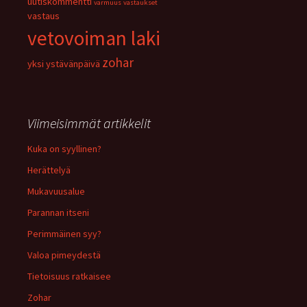
uutiskommentti
varmuus
vastaukset
vastaus
vetovoiman laki
zohar
yksi
ystävänpäivä
Viimeisimmät artikkelit
Kuka on syyllinen?
Herättelyä
Mukavuusalue
Parannan itseni
Perimmäinen syy?
Valoa pimeydestä
Tietoisuus ratkaisee
Zohar