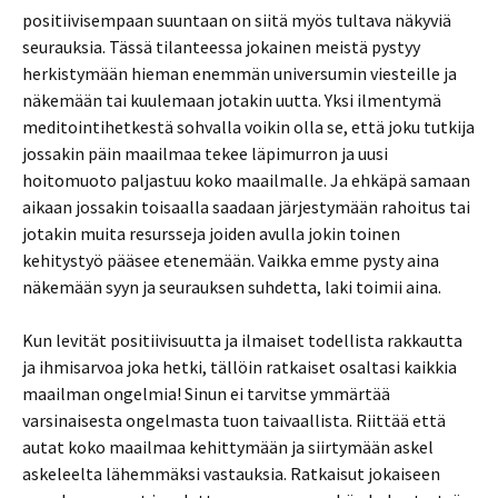
positiivisempaan suuntaan on siitä myös tultava näkyviä
seurauksia. Tässä tilanteessa jokainen meistä pystyy
herkistymään hieman enemmän universumin viesteille ja
näkemään tai kuulemaan jotakin uutta. Yksi ilmentymä
meditointihetkestä sohvalla voikin olla se, että joku tutkija
jossakin päin maailmaa tekee läpimurron ja uusi
hoitomuoto paljastuu koko maailmalle. Ja ehkäpä samaan
aikaan jossakin toisaalla saadaan järjestymään rahoitus tai
jotakin muita resursseja joiden avulla jokin toinen
kehitystyö pääsee etenemään. Vaikka emme pysty aina
näkemään syyn ja seurauksen suhdetta, laki toimii aina.
Kun levität positiivisuutta ja ilmaiset todellista rakkautta
ja ihmisarvoa joka hetki, tällöin ratkaiset osaltasi kaikkia
maailman ongelmia! Sinun ei tarvitse ymmärtää
varsinaisesta ongelmasta tuon taivaallista. Riittää että
autat koko maailmaa kehittymään ja siirtymään askel
askeleelta lähemmäksi vastauksia. Ratkaisut jokaiseen