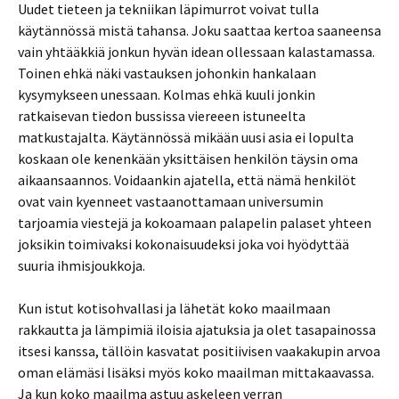
Uudet tieteen ja tekniikan läpimurrot voivat tulla
käytännössä mistä tahansa. Joku saattaa kertoa saaneensa
vain yhtääkkiä jonkun hyvän idean ollessaan kalastamassa.
Toinen ehkä näki vastauksen johonkin hankalaan
kysymykseen unessaan. Kolmas ehkä kuuli jonkin
ratkaisevan tiedon bussissa viereeen istuneelta
matkustajalta. Käytännössä mikään uusi asia ei lopulta
koskaan ole kenenkään yksittäisen henkilön täysin oma
aikaansaannos. Voidaankin ajatella, että nämä henkilöt
ovat vain kyenneet vastaanottamaan universumin
tarjoamia viestejä ja kokoamaan palapelin palaset yhteen
joksikin toimivaksi kokonaisuudeksi joka voi hyödyttää
suuria ihmisjoukkoja.
Kun istut kotisohvallasi ja lähetät koko maailmaan
rakkautta ja lämpimiä iloisia ajatuksia ja olet tasapainossa
itsesi kanssa, tällöin kasvatat positiivisen vaakakupin arvoa
oman elämäsi lisäksi myös koko maailman mittakaavassa.
Ja kun koko maailma astuu askeleen verran