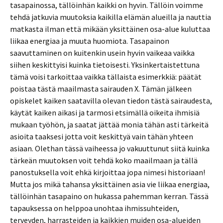
tasapainossa, tällöinhän kaikki on hyvin. Tällöin voimme
tehdä jatkuvia muutoksia kaikilla elämän alueilla ja nauttia
matkasta ilman että mikään yksittäinen osa-alue kuluttaa
liikaa energiaa ja muuta huomiota. Tasapainon
saavuttaminen on kuitenkin usein hyvin vaikeaa vaikka
siihen keskittyisi kuinka tietoisesti. Yksinkertaistettuna
tämä voisi tarkoittaa vaikka tällaista esimerkkiä: päätät
poistaa tästä maailmasta sairauden X. Tämän jälkeen
opiskelet kaiken saatavilla olevan tiedon tästä sairaudesta,
käytät kaiken aikasi ja tarmosi etsimällä oikeita ihmisiä
mukaan työhön, ja saatat jättää monia tähän asti tärkeitä
asioita taaksesi jotta voit keskittyä vain tähän yhteen
asiaan. Olethan tässä vaiheessa jo vakuuttunut siitä kuinka
tärkeän muutoksen voit tehdä koko maailmaan ja tällä
panostuksella voit ehkä kirjoittaa jopa nimesi historiaan!
Mutta jos mikä tahansa yksittäinen asia vie liikaa energiaa,
tällöinhän tasapaino on hukassa pahemman kerran. Tässä
tapauksessa on helppoa unohtaa ihmissuhteiden,
terveyden, harrasteiden ja kaikkien muiden osa-alueiden