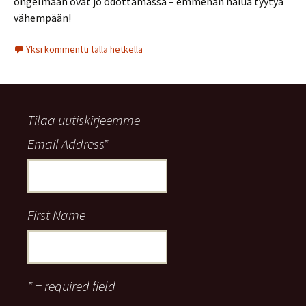
ongelmaan ovat jo odottamassa – emmehän halua tyytyä
vähempään!
Yksi kommentti tällä hetkellä
Tilaa uutiskirjeemme
Email Address
*
First Name
* = required field