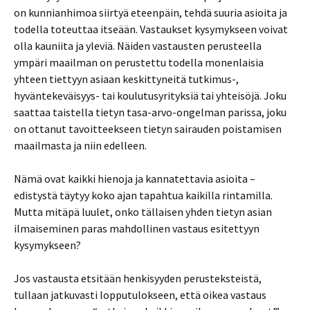
on kunnianhimoa siirtyä eteenpäin, tehdä suuria asioita ja
todella toteuttaa itseään. Vastaukset kysymykseen voivat
olla kauniita ja yleviä. Näiden vastausten perusteella
ympäri maailman on perustettu todella monenlaisia
yhteen tiettyyn asiaan keskittyneitä tutkimus-,
hyväntekeväisyys- tai koulutusyrityksiä tai yhteisöjä. Joku
saattaa taistella tietyn tasa-arvo-ongelman parissa, joku
on ottanut tavoitteekseen tietyn sairauden poistamisen
maailmasta ja niin edelleen.
Nämä ovat kaikki hienoja ja kannatettavia asioita –
edistystä täytyy koko ajan tapahtua kaikilla rintamilla.
Mutta mitäpä luulet, onko tällaisen yhden tietyn asian
ilmaiseminen paras mahdollinen vastaus esitettyyn
kysymykseen?
Jos vastausta etsitään henkisyyden perusteksteistä,
tullaan jatkuvasti lopputulokseen, että oikea vastaus