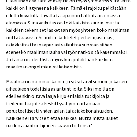
Oleellinen osa tätä konseptia on myös ymmärrys siitä, että
kaikki on liittyneenä kaikkeen. Tämä ei rajoitu pelkästään
edellä kuvatulla tavalla tasapainon hallintaan omassa
elämässä. Siinä vaikutus on toki kaikista suurin, mutta
kaikkien tekemiset lasketaan myös yhteen koko maailman
mittakaavassa. Se miten kohtelet perheenjäseniäsi,
asiakkaitasi tai naapuriasi vaikuttaa suoraan siihen
eteneekö maailmanrauha vai työnnätkö sitä kauemmaksi.
Ja tämä on oleellista myös kun pohditaan kaikkien
maailman ongelmien ratkaisemista.
Maailma on monimutkainen ja siksi tarvitsemme jokaisen
aihealueen todellisia asiantuntijoita. Siksi meillä on
edelleenkin oltava laaja kirjo erilaisia tutkijoita ja
tiedemiehiä jotka keskittyvät ymmärtämään
perusteellisesti yhden asian tai asiakokonaisuuden.
Kaikkien ei tarvitse tietää kaikkea. Mutta mistä luulet
näiden asiantuntijoiden saavan tietonsa?