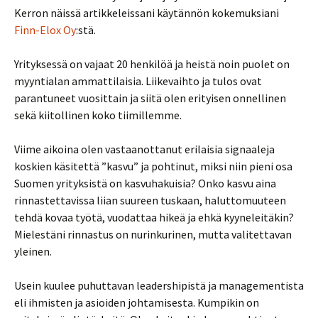
Kerron näissä artikkeleissani käytännön kokemuksiani
Finn-Elox Oy
:stä.
Yrityksessä on vajaat 20 henkilöä ja heistä noin puolet on
myyntialan ammattilaisia. Liikevaihto ja tulos ovat
parantuneet vuosittain ja siitä olen erityisen onnellinen
sekä kiitollinen koko tiimillemme.
Viime aikoina olen vastaanottanut erilaisia signaaleja
koskien käsitettä ”kasvu” ja pohtinut, miksi niin pieni osa
Suomen yrityksistä on kasvuhakuisia? Onko kasvu aina
rinnastettavissa liian suureen tuskaan, haluttomuuteen
tehdä kovaa työtä, vuodattaa hikeä ja ehkä kyyneleitäkin?
Mielestäni rinnastus on nurinkurinen, mutta valitettavan
yleinen.
Usein kuulee puhuttavan leadershipistä ja managementista
eli ihmisten ja asioiden johtamisesta. Kumpikin on