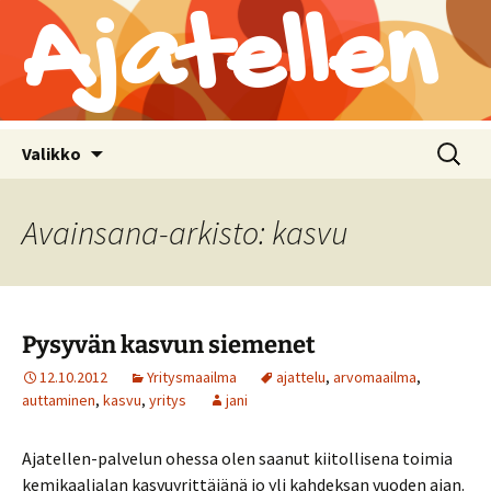
Ajatellen
Siirry
Haku:
Valikko
sisältöön
Avainsana-arkisto: kasvu
Pysyvän kasvun siemenet
12.10.2012
Yritysmaailma
ajattelu
,
arvomaailma
,
auttaminen
,
kasvu
,
yritys
jani
Ajatellen-palvelun ohessa olen saanut kiitollisena toimia
kemikaalialan kasvuyrittäjänä jo yli kahdeksan vuoden ajan.