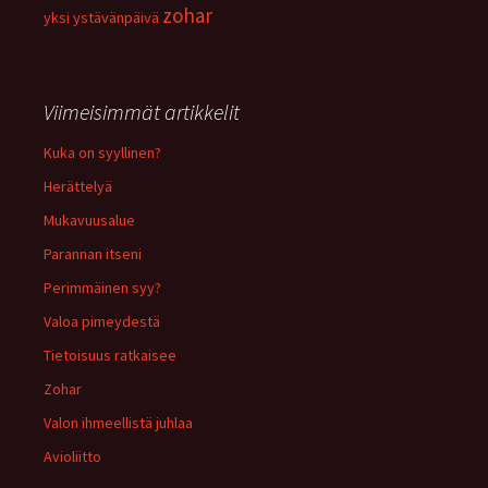
zohar
yksi
ystävänpäivä
Viimeisimmät artikkelit
Kuka on syyllinen?
Herättelyä
Mukavuusalue
Parannan itseni
Perimmäinen syy?
Valoa pimeydestä
Tietoisuus ratkaisee
Zohar
Valon ihmeellistä juhlaa
Avioliitto