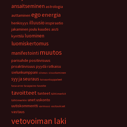
ansaitseminen
astrologia
ego
energia
auttaminen
illuusio
henkisyys
inspiraatio
jakaminen
joulu
kuudes aisti
luominen
kynttilä
luomiskertomus
muutos
manifestointi
parisuhde
positiivisuus
proaktiivisuus
pyydä
ratkaisu
sielunkumppani
siivous
sisustaminen
syy ja seuraus
taivaankappaleet
tasa-arvo
tasapaino
tavoite
tavoitteet
tunteet
tähtimerkit
unet
uskonto
tähtimerkki
uutiskommentti
varmuus
vastaukset
vastaus
vetovoiman laki