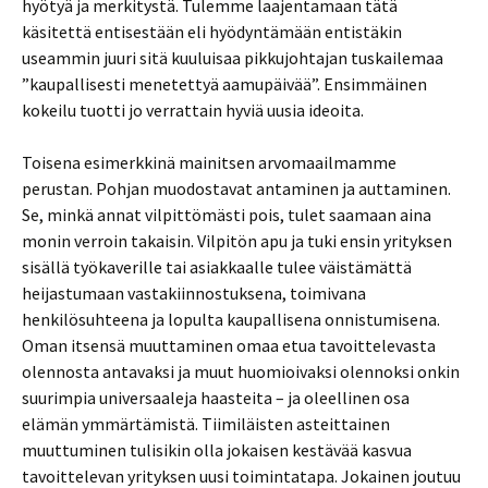
hyötyä ja merkitystä. Tulemme laajentamaan tätä
käsitettä entisestään eli hyödyntämään entistäkin
useammin juuri sitä kuuluisaa pikkujohtajan tuskailemaa
”kaupallisesti menetettyä aamupäivää”. Ensimmäinen
kokeilu tuotti jo verrattain hyviä uusia ideoita.
Toisena esimerkkinä mainitsen arvomaailmamme
perustan. Pohjan muodostavat antaminen ja auttaminen.
Se, minkä annat vilpittömästi pois, tulet saamaan aina
monin verroin takaisin. Vilpitön apu ja tuki ensin yrityksen
sisällä työkaverille tai asiakkaalle tulee väistämättä
heijastumaan vastakiinnostuksena, toimivana
henkilösuhteena ja lopulta kaupallisena onnistumisena.
Oman itsensä muuttaminen omaa etua tavoittelevasta
olennosta antavaksi ja muut huomioivaksi olennoksi onkin
suurimpia universaaleja haasteita – ja oleellinen osa
elämän ymmärtämistä. Tiimiläisten asteittainen
muuttuminen tulisikin olla jokaisen kestävää kasvua
tavoittelevan yrityksen uusi toimintatapa. Jokainen joutuu