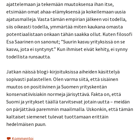
ajattelemaan ja tekemään muutoksensa ihan itse,
etsimään omat ahaa-elämyksensä ja kokeilemaan uusia
ajatusmalleja. Vasta tämän empirian jälkeen voi todella,
siis oikeasti todella, ymmärtää miten kaukana omasta
potentiaalistaan onkaan tähän saakka ollut. Kuten filosofi
Esa Saarinen on sanonut; ”Suurin kasvu yrityksissä on se
kasvu, jota ei syntynyt.” Kun ihmiset eivät kehity, ei synny
todellista runsautta.
Jatkan näissä blogi-kirjoituksissa aiheiden käsittelyä
sopivasti palastellen. Olen varma siitä, että sisäinen
muutos on positiivinen ja Suomen yrityskentän
konservatiivisiakin normeja järisyttävä. Fakta on, että
Suomi ja yritykset täällä tarvitsevat jotain uutta – meidän
on pärjättävä paremmin maailmalla. Uskonkin, että tämän
kaltaiset siemenet tulevat tuottamaan erittäin
hedelmäisen puun.
Kommentoi