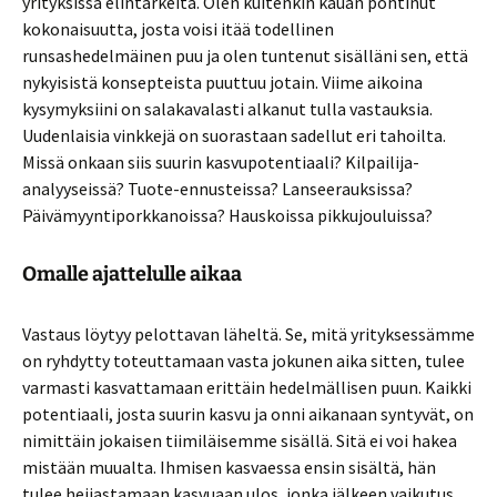
yrityksissä elintärkeitä. Olen kuitenkin kauan pohtinut
kokonaisuutta, josta voisi itää todellinen
runsashedelmäinen puu ja olen tuntenut sisälläni sen, että
nykyisistä konsepteista puuttuu jotain. Viime aikoina
kysymyksiini on salakavalasti alkanut tulla vastauksia.
Uudenlaisia vinkkejä on suorastaan sadellut eri tahoilta.
Missä onkaan siis suurin kasvupotentiaali? Kilpailija-
analyyseissä? Tuote-ennusteissa? Lanseerauksissa?
Päivämyyntiporkkanoissa? Hauskoissa pikkujouluissa?
Omalle ajattelulle aikaa
Vastaus löytyy pelottavan läheltä. Se, mitä yrityksessämme
on ryhdytty toteuttamaan vasta jokunen aika sitten, tulee
varmasti kasvattamaan erittäin hedelmällisen puun. Kaikki
potentiaali, josta suurin kasvu ja onni aikanaan syntyvät, on
nimittäin jokaisen tiimiläisemme sisällä. Sitä ei voi hakea
mistään muualta. Ihmisen kasvaessa ensin sisältä, hän
tulee heijastamaan kasvuaan ulos, jonka jälkeen vaikutus