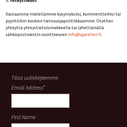
7. Yhteystiedot
Vastaamme mielellämme kysymyksiisi, kommentteihisi tai
pyyntöihin koskien tietosuojapolitiikkaamme. Otathan
yhteyttä yhteystietolomakkeella tai lähettämällä
sähköpostiviestin osoitteeseen
info@ajatellen.fi
.
Tilaa uutiskirjeemme
Email Address
*
First Name