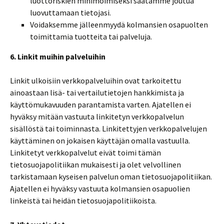
luottoriskien minimoimiseksi saatamme joutua
luovuttamaan tietojasi.
Voidaksemme jälleenmyydä kolmansien osapuolten
toimittamia tuotteita tai palveluja.
6. Linkit muihin palveluihin
Linkit ulkoisiin verkkopalveluihin ovat tarkoitettu
ainoastaan lisä- tai vertailutietojen hankkimista ja
käyttömukavuuden parantamista varten. Ajatellen ei
hyväksy mitään vastuuta linkitetyn verkkopalvelun
sisällöstä tai toiminnasta. Linkitettyjen verkkopalvelujen
käyttäminen on jokaisen käyttäjän omalla vastuulla.
Linkitetyt verkkopalvelut eivät toimi tämän
tietosuojapolitiikan mukaisesti ja olet velvollinen
tarkistamaan kyseisen palvelun oman tietosuojapolitiikan.
Ajatellen ei hyväksy vastuuta kolmansien osapuolien
linkeistä tai heidän tietosuojapolitiikoista.