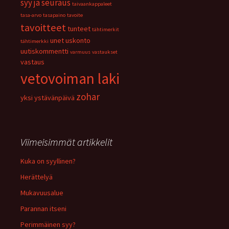
syy ja seuraus
taivaankappaleet
tasa-arvo
tasapaino
tavoite
tavoitteet
tunteet
tähtimerkit
unet
uskonto
tähtimerkki
uutiskommentti
varmuus
vastaukset
vastaus
vetovoiman laki
zohar
yksi
ystävänpäivä
Viimeisimmät artikkelit
Kuka on syyllinen?
Herättelyä
Mukavuusalue
Parannan itseni
Perimmäinen syy?