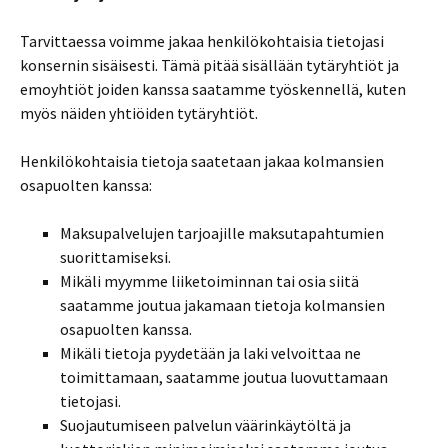
Tarvittaessa voimme jakaa henkilökohtaisia tietojasi
konsernin sisäisesti. Tämä pitää sisällään tytäryhtiöt ja
emoyhtiöt joiden kanssa saatamme työskennellä, kuten
myös näiden yhtiöiden tytäryhtiöt.
Henkilökohtaisia tietoja saatetaan jakaa kolmansien
osapuolten kanssa:
Maksupalvelujen tarjoajille maksutapahtumien
suorittamiseksi.
Mikäli myymme liiketoiminnan tai osia siitä
saatamme joutua jakamaan tietoja kolmansien
osapuolten kanssa.
Mikäli tietoja pyydetään ja laki velvoittaa ne
toimittamaan, saatamme joutua luovuttamaan
tietojasi.
Suojautumiseen palvelun väärinkäytöltä ja