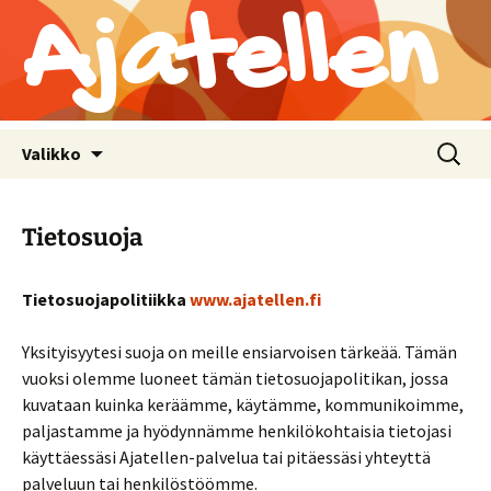
Ajatellen
Siirry
Haku:
Valikko
sisältöön
Tietosuoja
Tietosuojapolitiikka
www.ajatellen.fi
Yksityisyytesi suoja on meille ensiarvoisen tärkeää. Tämän
vuoksi olemme luoneet tämän tietosuojapolitikan, jossa
kuvataan kuinka keräämme, käytämme, kommunikoimme,
paljastamme ja hyödynnämme henkilökohtaisia tietojasi
käyttäessäsi Ajatellen-palvelua tai pitäessäsi yhteyttä
palveluun tai henkilöstöömme.