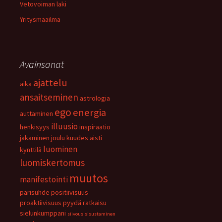
Vetovoiman laki
Yritysmaailma
Avainsanat
ajattelu
aika
ansaitseminen
astrologia
ego
energia
auttaminen
illuusio
henkisyys
inspiraatio
jakaminen
joulu
kuudes aisti
luominen
kynttilä
luomiskertomus
muutos
manifestointi
parisuhde
positiivisuus
proaktiivisuus
pyydä
ratkaisu
sielunkumppani
siivous
sisustaminen