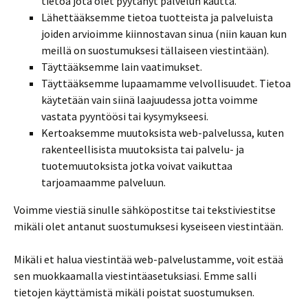
tietoa jota olet pyytänyt palvelun kautta.
Lähettääksemme tietoa tuotteista ja palveluista
joiden arvioimme kiinnostavan sinua (niin kauan kun
meillä on suostumuksesi tällaiseen viestintään).
Täyttääksemme lain vaatimukset.
Täyttääksemme lupaamamme velvollisuudet. Tietoa
käytetään vain siinä laajuudessa jotta voimme
vastata pyyntöösi tai kysymykseesi.
Kertoaksemme muutoksista web-palvelussa, kuten
rakenteellisista muutoksista tai palvelu- ja
tuotemuutoksista jotka voivat vaikuttaa
tarjoamaamme palveluun.
Voimme viestiä sinulle sähköpostitse tai tekstiviestitse
mikäli olet antanut suostumuksesi kyseiseen viestintään.
Mikäli et halua viestintää web-palvelustamme, voit estää
sen muokkaamalla viestintäasetuksiasi. Emme salli
tietojen käyttämistä mikäli poistat suostumuksen.