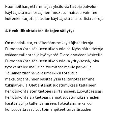
Huomioithan, ettemme jaa yksilöiviä tietoja palvelun
käyttäjistä mainostajillemme. Satunnaisesti voimme
kuitenkin tarjota palvelun käyttäjistä tilastollisia tietoja.
4. Henkilökohtaisten tietojen säilytys
On mahdollista, että keräämme käyttäjistä tietoja
Euroopan Yhteisöalueen ulkopuolelta. Myös näitä tietoja
voidaan tallentaa ja hyödyntää. Tietoja voidaan käsitellä
Euroopan Yhteisöalueen ulkopuolella yrityksessä, joka
työskentelee meille tai toimittaa meille palveluja.
Tällainen tilanne voi esimerkiksi toteutua
maksutapahtumien käsittelyssä tai tarjotessamme
tukipalveluja. Olet antanut suostumuksesi tällaiseen
henkilökohtaisten tietojesi siirtämiseen. Luovuttaessasi
henkilökohtaisia tietojasi, annat suostumuksen niiden
käsittelyyn ja tallentamiseen. Toteutamme kaikki
kohtuudella vaaditut toimenpiteet turvallisuuden