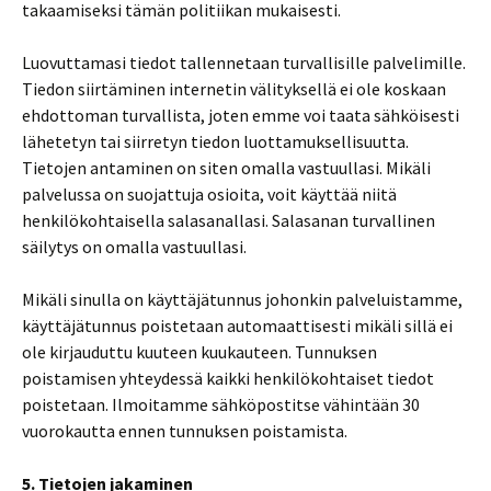
takaamiseksi tämän politiikan mukaisesti.
Luovuttamasi tiedot tallennetaan turvallisille palvelimille.
Tiedon siirtäminen internetin välityksellä ei ole koskaan
ehdottoman turvallista, joten emme voi taata sähköisesti
lähetetyn tai siirretyn tiedon luottamuksellisuutta.
Tietojen antaminen on siten omalla vastuullasi. Mikäli
palvelussa on suojattuja osioita, voit käyttää niitä
henkilökohtaisella salasanallasi. Salasanan turvallinen
säilytys on omalla vastuullasi.
Mikäli sinulla on käyttäjätunnus johonkin palveluistamme,
käyttäjätunnus poistetaan automaattisesti mikäli sillä ei
ole kirjauduttu kuuteen kuukauteen. Tunnuksen
poistamisen yhteydessä kaikki henkilökohtaiset tiedot
poistetaan. Ilmoitamme sähköpostitse vähintään 30
vuorokautta ennen tunnuksen poistamista.
5. Tietojen jakaminen